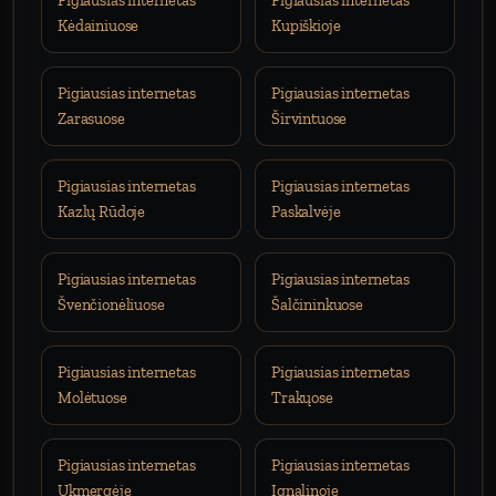
Pigiausias internetas
Pigiausias internetas
Kėdainiuose
Kupiškioje
Pigiausias internetas
Pigiausias internetas
Zarasuose
Širvintuose
Pigiausias internetas
Pigiausias internetas
Kazlų Rūdoje
Paskalvėje
Pigiausias internetas
Pigiausias internetas
Švenčionėliuose
Šalčininkuose
Pigiausias internetas
Pigiausias internetas
Molėtuose
Trakųose
Pigiausias internetas
Pigiausias internetas
Ukmergėje
Ignalinoje