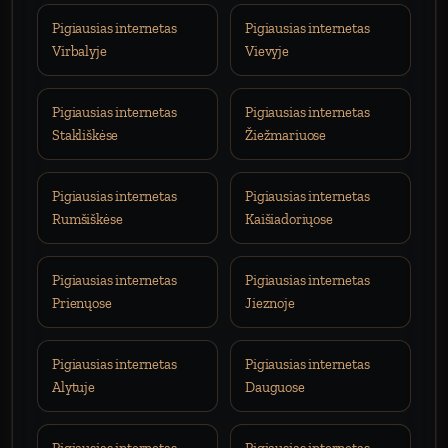
Pigiausias internetas
Pigiausias internetas
Virbalyje
Vievyje
Pigiausias internetas
Pigiausias internetas
Stakliškėse
Žiežmariuose
Pigiausias internetas
Pigiausias internetas
Rumšiškėse
Kaišiadoriųose
Pigiausias internetas
Pigiausias internetas
Prienųose
Jieznoje
Pigiausias internetas
Pigiausias internetas
Alytuje
Dauguose