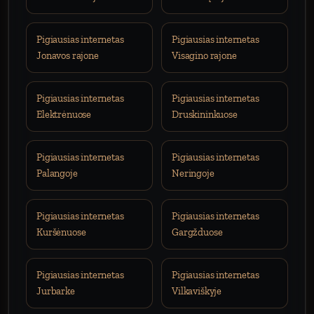
Pigiausias internetas
Pigiausias internetas
Jonavos rajone
Visagino rajone
Pigiausias internetas
Pigiausias internetas
Elektrėnuose
Druskininkuose
Pigiausias internetas
Pigiausias internetas
Palangoje
Neringoje
Pigiausias internetas
Pigiausias internetas
Kuršėnuose
Gargžduose
Pigiausias internetas
Pigiausias internetas
Jurbarke
Vilkaviškyje