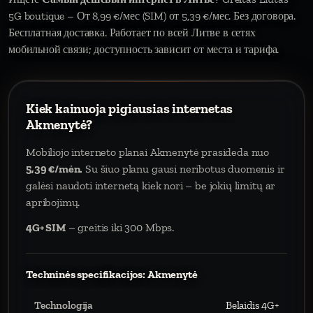
5G boutique – От 8,99 €/мес (SIM) от 5,39 €/мес. Без договора.
Бесплатная доставка. Работает по всей Литве в сетях
мобильной связи; доступность зависит от места и тарифа.
Kiek kainuoja pigiausias internetas
Akmenytė?
Mobiliojo interneto planai Akmenytė prasideda nuo
5,39 €/mėn.
Su šiuo planu gausi neribotus duomenis ir
galėsi naudoti internetą kiek nori – be jokių limitų ar
apribojimų.
4G+ SIM
– greitis iki 300 Mbps.
Techninės specifikacijos: Akmenytė
Technologija
Belaidis 4G+