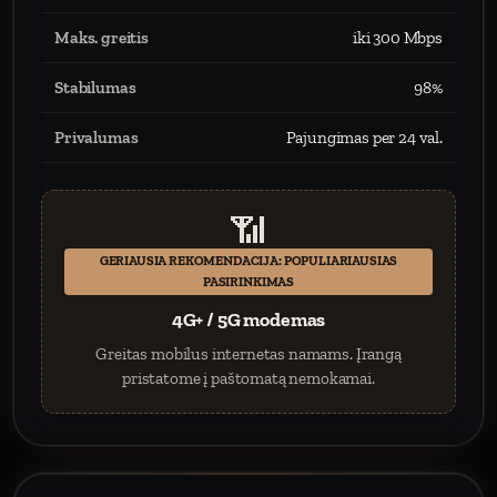
Maks. greitis
iki 300 Mbps
Stabilumas
98%
Privalumas
Pajungimas per 24 val.
📶
GERIAUSIA REKOMENDACIJA: POPULIARIAUSIAS
PASIRINKIMAS
4G+ / 5G modemas
Greitas mobilus internetas namams. Įrangą
pristatome į paštomatą nemokamai.