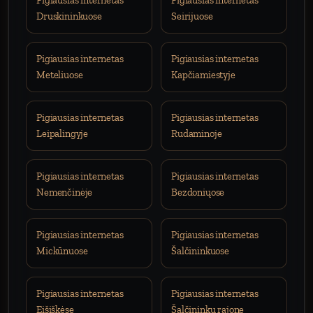
Pigiausias internetas
Pigiausias internetas
Druskininkuose
Seirijuose
Pigiausias internetas
Pigiausias internetas
Meteliuose
Kapčiamiestyje
Pigiausias internetas
Pigiausias internetas
Leipalingyje
Rudaminoje
Pigiausias internetas
Pigiausias internetas
Nemenčinėje
Bezdoniųose
Pigiausias internetas
Pigiausias internetas
Mickūnuose
Šalčininkuose
Pigiausias internetas
Pigiausias internetas
Eišiškėse
Šalčininkų rajone