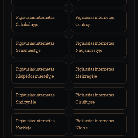
Pigiausias internetas
Pigiausias internetas
Žaliakalnyje
Centroje
Pigiausias internetas
Pigiausias internetas
Senamiestyje
Naujamiestyje
Pigiausias internetas
Pigiausias internetas
Klaipėdos miestelyje
Melnragėje
Pigiausias internetas
Pigiausias internetas
Smiltynėje
Giruliųose
Pigiausias internetas
Pigiausias internetas
Karklėje
Nidoje