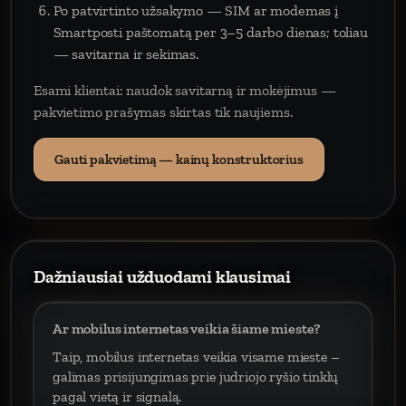
Po patvirtinto užsakymo — SIM ar modemas į
Smartposti paštomatą per 3–5 darbo dienas; toliau
— savitarna ir sekimas.
Esami klientai: naudok savitarną ir mokėjimus —
pakvietimo prašymas skirtas tik naujiems.
Gauti pakvietimą — kainų konstruktorius
Dažniausiai užduodami klausimai
Ar mobilus internetas veikia šiame mieste?
Taip, mobilus internetas veikia visame mieste –
galimas prisijungimas prie judriojo ryšio tinklų
pagal vietą ir signalą.