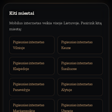
Kiti miestai
Mobilus internetas veikia visoje Lietuvoje. Pasirink kitą
miestą:
Pigiausias internetas
Pigiausias internetas
Vilniuje
Kaune
Pigiausias internetas
Pigiausias internetas
Klaipėdoje
Šiauliuose
Pigiausias internetas
Pigiausias internetas
Panevėžyje
Alytuje
Pigiausias internetas
Pigiausias internetas
Marijampolėje
Utenoje