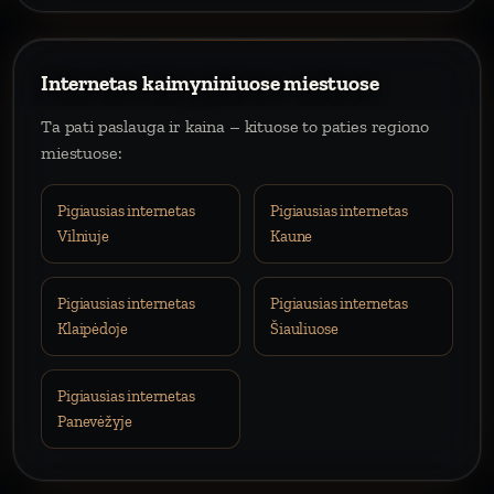
Internetas kaimyniniuose miestuose
Ta pati paslauga ir kaina – kituose to paties regiono
miestuose:
Pigiausias internetas
Pigiausias internetas
Vilniuje
Kaune
Pigiausias internetas
Pigiausias internetas
Klaipėdoje
Šiauliuose
Pigiausias internetas
Panevėžyje