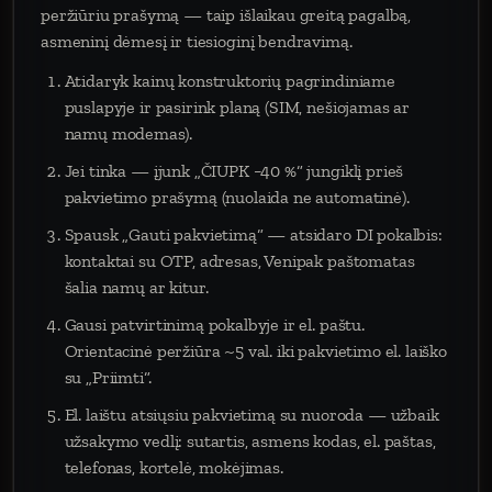
peržiūriu prašymą — taip išlaikau greitą pagalbą,
asmeninį dėmesį ir tiesioginį bendravimą.
Atidaryk kainų konstruktorių pagrindiniame
puslapyje ir pasirink planą (SIM, nešiojamas ar
namų modemas).
Jei tinka — įjunk „ČIUPK −40 %“ jungiklį prieš
pakvietimo prašymą (nuolaida ne automatinė).
Spausk „Gauti pakvietimą“ — atsidaro DI pokalbis:
kontaktai su OTP, adresas, Venipak paštomatas
šalia namų ar kitur.
Gausi patvirtinimą pokalbyje ir el. paštu.
Orientacinė peržiūra ~5 val. iki pakvietimo el. laiško
su „Priimti“.
El. laištu atsiųsiu pakvietimą su nuoroda — užbaik
užsakymo vedlį: sutartis, asmens kodas, el. paštas,
telefonas, kortelė, mokėjimas.