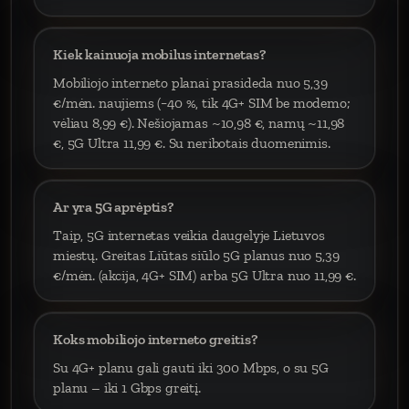
Kiek kainuoja mobilus internetas?
Mobiliojo interneto planai prasideda nuo 5,39
€/mėn. naujiems (−40 %, tik 4G+ SIM be modemo;
vėliau 8,99 €). Nešiojamas ~10,98 €, namų ~11,98
€, 5G Ultra 11,99 €. Su neribotais duomenimis.
Ar yra 5G aprėptis?
Taip, 5G internetas veikia daugelyje Lietuvos
miestų. Greitas Liūtas siūlo 5G planus nuo 5,39
€/mėn. (akcija, 4G+ SIM) arba 5G Ultra nuo 11,99 €.
Koks mobiliojo interneto greitis?
Su 4G+ planu gali gauti iki 300 Mbps, o su 5G
planu – iki 1 Gbps greitį.