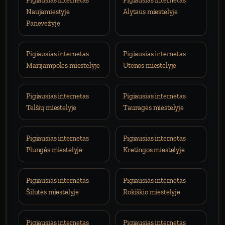
Pigiausias internetas
Pigiausias internetas
Naujamiestyje
Alytaus miestelyje
Panevėžyje
Pigiausias internetas
Pigiausias internetas
Marijampolės miestelyje
Utenos miestelyje
Pigiausias internetas
Pigiausias internetas
Telšių miestelyje
Tauragės miestelyje
Pigiausias internetas
Pigiausias internetas
Plungės miestelyje
Kretingos miestelyje
Pigiausias internetas
Pigiausias internetas
Šilutės miestelyje
Rokiškio miestelyje
Pigiausias internetas
Pigiausias internetas