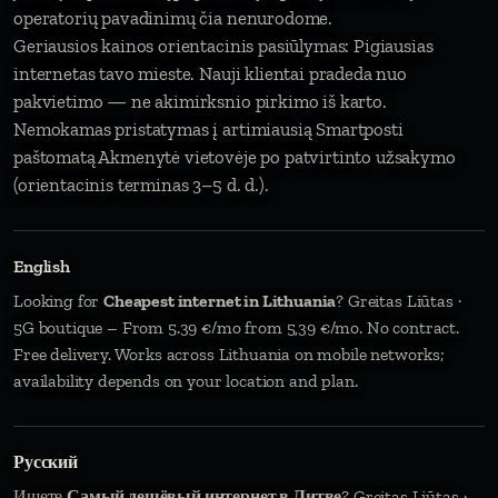
operatorių pavadinimų čia nenurodome.
Geriausios kainos orientacinis pasiūlymas: Pigiausias
internetas tavo mieste. Nauji klientai pradeda nuo
pakvietimo — ne akimirksnio pirkimo iš karto.
Nemokamas pristatymas į artimiausią Smartposti
paštomatą Akmenytė vietovėje po patvirtinto užsakymo
(orientacinis terminas 3–5 d. d.).
English
Looking for
Cheapest internet in Lithuania
? Greitas Liūtas ·
5G boutique – From 5.39 €/mo from 5,39 €/mo. No contract.
Free delivery. Works across Lithuania on mobile networks;
availability depends on your location and plan.
Русский
Ищете
Самый дешёвый интернет в Литве
? Greitas Liūtas ·