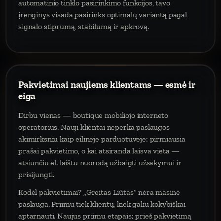
automatinio tinklo pasirinkimo funkcijos, tavo
įrenginys visada pasirinks optimalų variantą pagal
signalo stiprumą, stabilumą ir apkrovą.
Pakvietimai naujiems klientams — esmė ir
eiga
Dirbu vienas — boutique mobiliojo interneto
operatorius. Nauji klientai neperka paslaugos
akimirksniu kaip eilinėje parduotuvėje: pirmiausia
prašai pakvietimo, o kai atsiranda laisva vieta —
atsiunčiu el. laištu nuorodą užbaigti užsakymui ir
prisijungti.
Kodėl pakvietimai? „Greitas Liūtas“ nėra masinė
paslauga. Priimu tiek klientų, kiek galiu kokybiškai
aptarnauti. Naujus priimu etapais; prieš pakvietimą