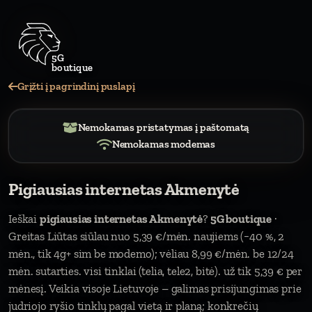
5
Grįžti į pagrindinį puslapį
Nemokamas pristatymas į paštomatą
Nemokamas modemas
Pigiausias internetas Akmenytė
Ieškai
pigiausias internetas Akmenytė
?
5G boutique
·
Greitas Liūtas siūlau nuo 5,39 €/mėn. naujiems (−40 %, 2
mėn., tik 4g+ sim be modemo); vėliau 8,99 €/mėn. be 12/24
mėn. sutarties. visi tinklai (telia, tele2, bitė). už tik 5,39 € per
mėnesį. Veikia visoje Lietuvoje – galimas prisijungimas prie
judriojo ryšio tinklų pagal vietą ir planą; konkrečių