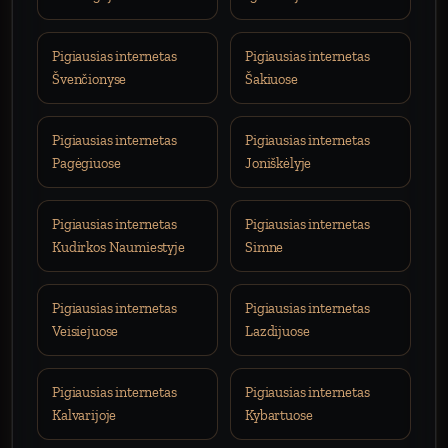
Pigiausias internetas
Pigiausias internetas
Švenčionyse
Šakiuose
Pigiausias internetas
Pigiausias internetas
Pagėgiuose
Joniškėlyje
Pigiausias internetas
Pigiausias internetas
Kudirkos Naumiestyje
Simne
Pigiausias internetas
Pigiausias internetas
Veisiejuose
Lazdijuose
Pigiausias internetas
Pigiausias internetas
Kalvarijoje
Kybartuose