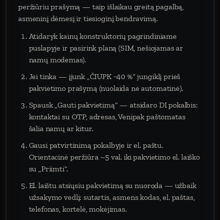
peržiūriu prašymą — taip išlaikau greitą pagalbą,
asmeninį dėmesį ir tiesioginį bendravimą.
Atidaryk kainų konstruktorių pagrindiniame
puslapyje ir pasirink planą (SIM, nešiojamas ar
namų modemas).
Jei tinka — įjunk „ČIUPK −40 %“ jungiklį prieš
pakvietimo prašymą (nuolaida ne automatinė).
Spausk „Gauti pakvietimą“ — atsidaro DI pokalbis:
kontaktai su OTP, adresas, Venipak paštomatas
šalia namų ar kitur.
Gausi patvirtinimą pokalbyje ir el. paštu.
Orientacinė peržiūra ~5 val. iki pakvietimo el. laiško
su „Priimti“.
El. laištu atsiųsiu pakvietimą su nuoroda — užbaik
užsakymo vedlį: sutartis, asmens kodas, el. paštas,
telefonas, kortelė, mokėjimas.