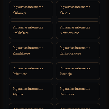
Pigiausias internetas
Pigiausias internetas
Virbalyje
Vievyje
Pigiausias internetas
Pigiausias internetas
Stakliškėse
Žiežmariuose
Pigiausias internetas
Pigiausias internetas
Rumšiškėse
Kaišiadoriųose
Pigiausias internetas
Pigiausias internetas
Prienųose
Jieznoje
Pigiausias internetas
Pigiausias internetas
Alytuje
Dauguose