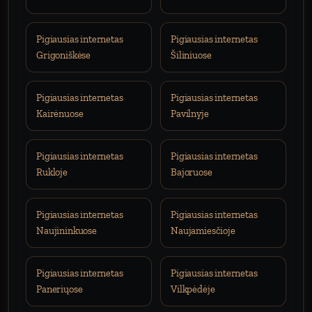
Pigiausias internetas
Pigiausias internetas
Grigoniškėse
Šiliniuose
Pigiausias internetas
Pigiausias internetas
Kairėnuose
Pavilnyje
Pigiausias internetas
Pigiausias internetas
Rukloje
Bajoruose
Pigiausias internetas
Pigiausias internetas
Naujininkuose
Naujamiesčioje
Pigiausias internetas
Pigiausias internetas
Paneriųose
Vilkpėdėje