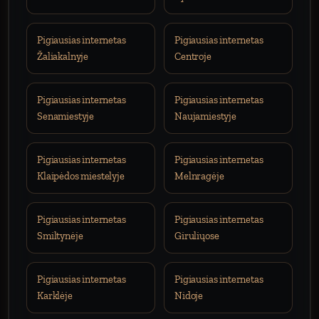
Pigiausias internetas
Pigiausias internetas
Žaliakalnyje
Centroje
Pigiausias internetas
Pigiausias internetas
Senamiestyje
Naujamiestyje
Pigiausias internetas
Pigiausias internetas
Klaipėdos miestelyje
Melnragėje
Pigiausias internetas
Pigiausias internetas
Smiltynėje
Giruliųose
Pigiausias internetas
Pigiausias internetas
Karklėje
Nidoje