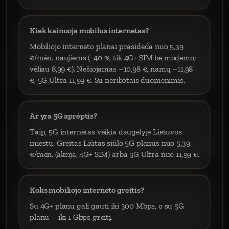
Kiek kainuoja mobilus internetas?
Mobiliojo interneto planai prasideda nuo 5,39
€/mėn. naujiems (−40 %, tik 4G+ SIM be modemo;
vėliau 8,99 €). Nešiojamas ~10,98 €, namų ~11,98
€, 5G Ultra 11,99 €. Su neribotais duomenimis.
Ar yra 5G aprėptis?
Taip, 5G internetas veikia daugelyje Lietuvos
miestų. Greitas Liūtas siūlo 5G planus nuo 5,39
€/mėn. (akcija, 4G+ SIM) arba 5G Ultra nuo 11,99 €.
Koks mobiliojo interneto greitis?
Su 4G+ planu gali gauti iki 300 Mbps, o su 5G
planu – iki 1 Gbps greitį.