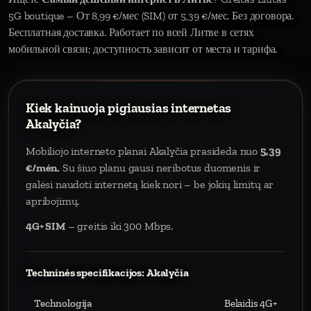
5G boutique – От 8,99 €/мес (SIM) от 5,39 €/мес. Без договора.
Бесплатная доставка. Работает по всей Литве в сетях
мобильной связи; доступность зависит от места и тарифа.
Kiek kainuoja pigiausias internetas
Akalyčia?
Mobiliojo interneto planai Akalyčia prasideda nuo
5,39
€/mėn.
Su šiuo planu gausi neribotus duomenis ir
galėsi naudoti internetą kiek nori – be jokių limitų ar
apribojimų.
4G+ SIM
– greitis iki 300 Mbps.
Techninės specifikacijos: Akalyčia
Technologija
Belaidis 4G+