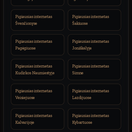
Pigiausias internetas
Pigiausias internetas
Švenčionyse
Šakiuose
Pigiausias internetas
Pigiausias internetas
Pagėgiuose
Joniškėlyje
Pigiausias internetas
Pigiausias internetas
Kudirkos Naumiestyje
Simne
Pigiausias internetas
Pigiausias internetas
Veisiejuose
Lazdijuose
Pigiausias internetas
Pigiausias internetas
Kalvarijoje
Kybartuose