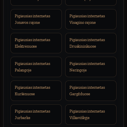
Pigiausias internetas
Pigiausias internetas
Jonavos rajone
Visagino rajone
Pigiausias internetas
Pigiausias internetas
Elektrėnuose
Druskininkuose
Pigiausias internetas
Pigiausias internetas
Palangoje
Neringoje
Pigiausias internetas
Pigiausias internetas
Kuršėnuose
Gargžduose
Pigiausias internetas
Pigiausias internetas
Jurbarke
Vilkaviškyje