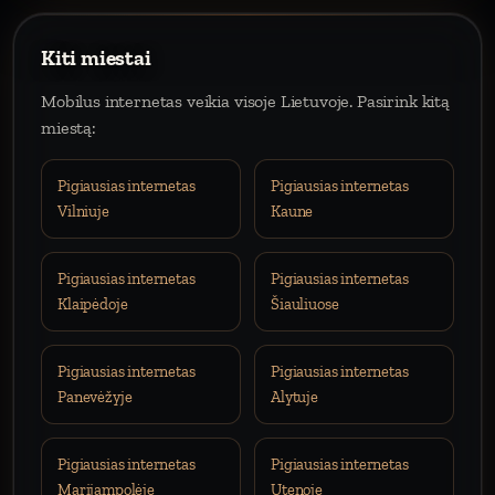
Kiti miestai
Mobilus internetas veikia visoje Lietuvoje. Pasirink kitą
miestą:
Pigiausias internetas
Pigiausias internetas
Vilniuje
Kaune
Pigiausias internetas
Pigiausias internetas
Klaipėdoje
Šiauliuose
Pigiausias internetas
Pigiausias internetas
Panevėžyje
Alytuje
Pigiausias internetas
Pigiausias internetas
Marijampolėje
Utenoje