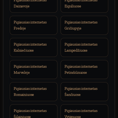
Pigiausias internetas
Pigiausias internetas
Dainavoje
Eiguliuose
Pigiausias internetas
Pigiausias internetas
Fredoje
Gričiupyje
Pigiausias internetas
Pigiausias internetas
Kalniečiuose
Lampėdžiuose
Pigiausias internetas
Pigiausias internetas
Marvelėje
Petrašiūnuose
Pigiausias internetas
Pigiausias internetas
Romainiuose
Šančiuose
Pigiausias internetas
Pigiausias internetas
Šilainiuose
Vytėnuose