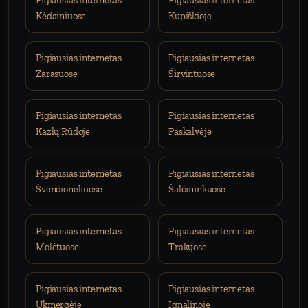
Pigiausias internetas
Pigiausias internetas
Kėdainiuose
Kupiškioje
Pigiausias internetas
Pigiausias internetas
Zarasuose
Širvintuose
Pigiausias internetas
Pigiausias internetas
Kazlų Rūdoje
Paskalvėje
Pigiausias internetas
Pigiausias internetas
Švenčionėliuose
Šalčininkuose
Pigiausias internetas
Pigiausias internetas
Molėtuose
Trakųose
Pigiausias internetas
Pigiausias internetas
Ukmergėje
Ignalinoje