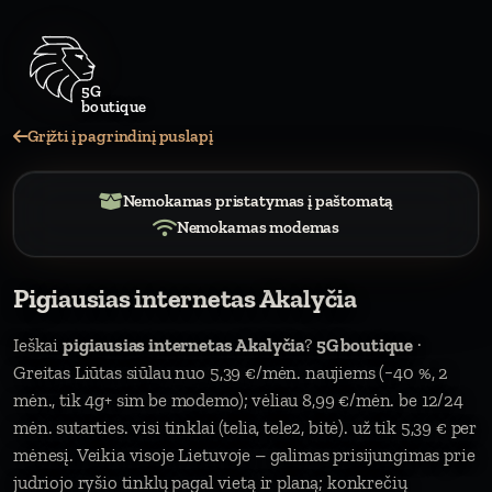
Grįžti į pagrindinį puslapį
Nemokamas pristatymas į paštomatą
Nemokamas modemas
Pigiausias internetas Akalyčia
Ieškai
pigiausias internetas Akalyčia
?
5G boutique
·
Greitas Liūtas siūlau nuo 5,39 €/mėn. naujiems (−40 %, 2
mėn., tik 4g+ sim be modemo); vėliau 8,99 €/mėn. be 12/24
mėn. sutarties. visi tinklai (telia, tele2, bitė). už tik 5,39 € per
mėnesį. Veikia visoje Lietuvoje – galimas prisijungimas prie
judriojo ryšio tinklų pagal vietą ir planą; konkrečių