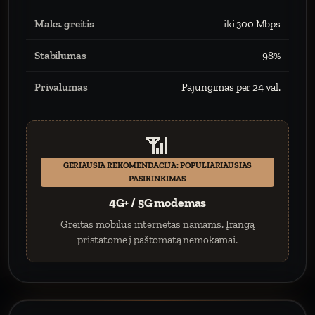
Maks. greitis
iki 300 Mbps
Stabilumas
98%
Privalumas
Pajungimas per 24 val.
📶
GERIAUSIA REKOMENDACIJA: POPULIARIAUSIAS
PASIRINKIMAS
4G+ / 5G modemas
Greitas mobilus internetas namams. Įrangą
pristatome į paštomatą nemokamai.