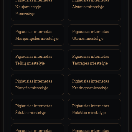
Pigiausias internetas
Pigiausias internetas
Naujamiestyje
Alytaus miestelyje
Panevėžyje
Pigiausias internetas
Pigiausias internetas
Marijampolės miestelyje
Utenos miestelyje
Pigiausias internetas
Pigiausias internetas
Telšių miestelyje
Tauragės miestelyje
Pigiausias internetas
Pigiausias internetas
Plungės miestelyje
Kretingos miestelyje
Pigiausias internetas
Pigiausias internetas
Šilutės miestelyje
Rokiškio miestelyje
Pigiausias internetas
Pigiausias internetas