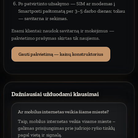
Po patvirtinto užsakymo — SIM ar modemas į
Smartposti paštomatą per 3–5 darbo dienas; toliau
— savitarna ir sekimas.
Esami klientai: naudok savitarną ir mokėjimus —
pakvietimo prašymas skirtas tik naujiems.
Gauti pakvietimą — kainų konstruktorius
Dažniausiai užduodami klausimai
Ar mobilus internetas veikia šiame mieste?
Taip, mobilus internetas veikia visame mieste –
galimas prisijungimas prie judriojo ryšio tinklų
pagal vietą ir signalą.