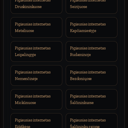
Pigiausias internetas
Pigiausias internetas
Druskininkuose
Seirijuose
Pigiausias internetas
Pigiausias internetas
Meteliuose
Kapčiamiestyje
Pigiausias internetas
Pigiausias internetas
Leipalingyje
Rudaminoje
Pigiausias internetas
Pigiausias internetas
Nemenčinėje
Bezdoniųose
Pigiausias internetas
Pigiausias internetas
Mickūnuose
Šalčininkuose
Pigiausias internetas
Pigiausias internetas
Eišiškėse
Šalčininkų rajone