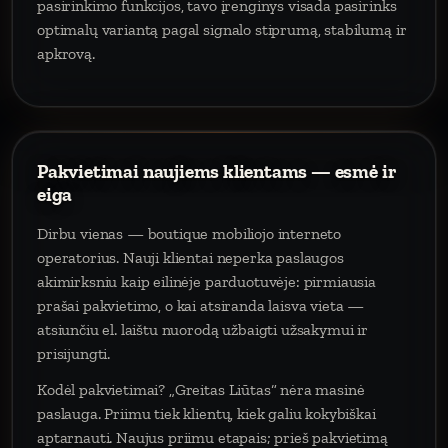
pasirinkimo funkcijos, tavo įrenginys visada pasirinks
optimalų variantą pagal signalo stiprumą, stabilumą ir
apkrovą.
Pakvietimai naujiems klientams — esmė ir
eiga
Dirbu vienas — boutique mobiliojo interneto
operatorius. Nauji klientai neperka paslaugos
akimirksniu kaip eilinėje parduotuvėje: pirmiausia
prašai pakvietimo, o kai atsiranda laisva vieta —
atsiunčiu el. laištu nuorodą užbaigti užsakymui ir
prisijungti.
Kodėl pakvietimai? „Greitas Liūtas“ nėra masinė
paslauga. Priimu tiek klientų, kiek galiu kokybiškai
aptarnauti. Naujus priimu etapais; prieš pakvietimą