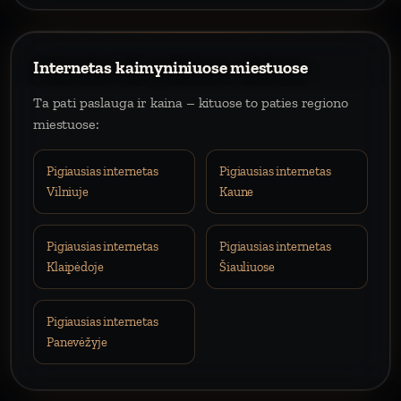
Internetas kaimyniniuose miestuose
Ta pati paslauga ir kaina – kituose to paties regiono
miestuose:
Pigiausias internetas
Pigiausias internetas
Vilniuje
Kaune
Pigiausias internetas
Pigiausias internetas
Klaipėdoje
Šiauliuose
Pigiausias internetas
Panevėžyje