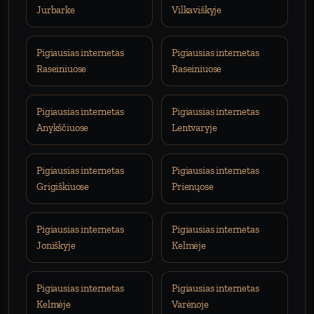
Jurbarke
Vilkaviškyje
Pigiausias internetas
Pigiausias internetas
Raseiniuose
Raseiniuose
Pigiausias internetas
Pigiausias internetas
Anykščiuose
Lentvaryje
Pigiausias internetas
Pigiausias internetas
Grigiškiuose
Prienųose
Pigiausias internetas
Pigiausias internetas
Joniškyje
Kelmėje
Pigiausias internetas
Pigiausias internetas
Kelmėje
Varėnoje