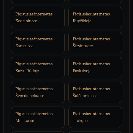
Pigiausias internetas
Pigiausias internetas
Kėdainiuose
Kupiškioje
Pigiausias internetas
Pigiausias internetas
Zarasuose
Širvintuose
Pigiausias internetas
Pigiausias internetas
Kazlų Rūdoje
Paskalvėje
Pigiausias internetas
Pigiausias internetas
Švenčionėliuose
Šalčininkuose
Pigiausias internetas
Pigiausias internetas
Molėtuose
Trakųose