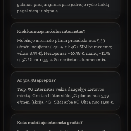
galimas prisijungimas prie judriojo ryšio tinklų
pagal vietą ir signalą.
Kiek kainuoja mobilus internetas?
Mobiliojo interneto planai prasideda nuo 5,39
€/mėn. naujiems (−40 %, tik 4G+ SIM be modemo;
vėliau 8,99 €). Nešiojamas ~10,98 €, namų ~11,98
€, 5G Ultra 11,99 €. Su neribotais duomenimis.
Ar yra 5G aprėptis?
Taip, 5G internetas veikia daugelyje Lietuvos
miestų. Greitas Liūtas siūlo 5G planus nuo 5,39
€/mėn. (akcija, 4G+ SIM) arba 5G Ultra nuo 11,99 €.
Koks mobiliojo interneto greitis?