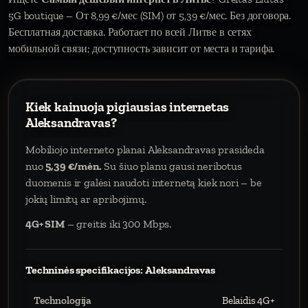
5G boutique – От 8,99 €/мес (SIM) от 5,39 €/мес. Без договора.
Бесплатная доставка. Работает по всей Литве в сетях
мобильной связи; доступность зависит от места и тарифа.
Kiek kainuoja pigiausias internetas
Aleksandravas?
Mobiliojo interneto planai Aleksandravas prasideda
nuo
5,39 €/mėn.
Su šiuo planu gausi neribotus
duomenis ir galėsi naudoti internetą kiek nori – be
jokių limitų ar apribojimų.
4G+ SIM
– greitis iki 300 Mbps.
Techninės specifikacijos: Aleksandravas
Technologija
Belaidis 4G+