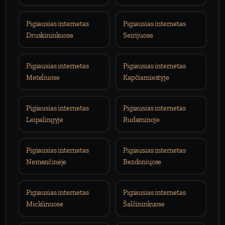
Pigiausias internetas
Pigiausias internetas
Druskininkuose
Seirijuose
Pigiausias internetas
Pigiausias internetas
Meteliuose
Kapčiamiestyje
Pigiausias internetas
Pigiausias internetas
Leipalingyje
Rudaminoje
Pigiausias internetas
Pigiausias internetas
Nemenčinėje
Bezdoniųose
Pigiausias internetas
Pigiausias internetas
Mickūnuose
Šalčininkuose