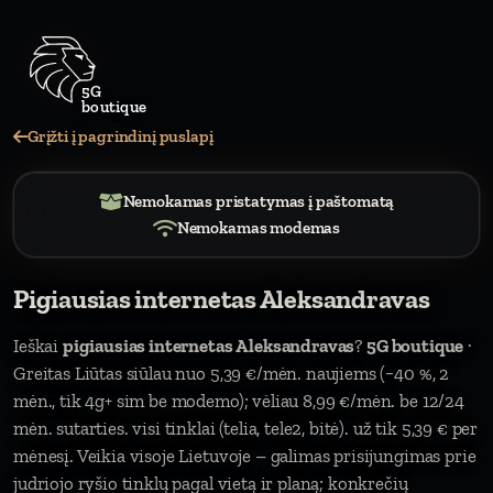
Grįžti į pagrindinį puslapį
Nemokamas pristatymas į paštomatą
Nemokamas modemas
Pigiausias internetas Aleksandravas
Ieškai
pigiausias internetas Aleksandravas
?
5G boutique
·
Greitas Liūtas siūlau nuo 5,39 €/mėn. naujiems (−40 %, 2
mėn., tik 4g+ sim be modemo); vėliau 8,99 €/mėn. be 12/24
mėn. sutarties. visi tinklai (telia, tele2, bitė). už tik 5,39 € per
mėnesį. Veikia visoje Lietuvoje – galimas prisijungimas prie
judriojo ryšio tinklų pagal vietą ir planą; konkrečių