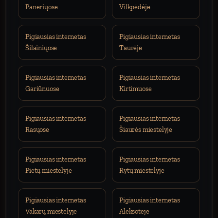
Paneriųose
Vilkpėdėje
Pigiausias internetas
Pigiausias internetas
Šilainiųose
Taurėje
Pigiausias internetas
Pigiausias internetas
Gariūnuose
Kirtimuose
Pigiausias internetas
Pigiausias internetas
Rasųose
Šiaurės miestelyje
Pigiausias internetas
Pigiausias internetas
Pietų miestelyje
Rytų miestelyje
Pigiausias internetas
Pigiausias internetas
Vakarų miestelyje
Aleksoteje