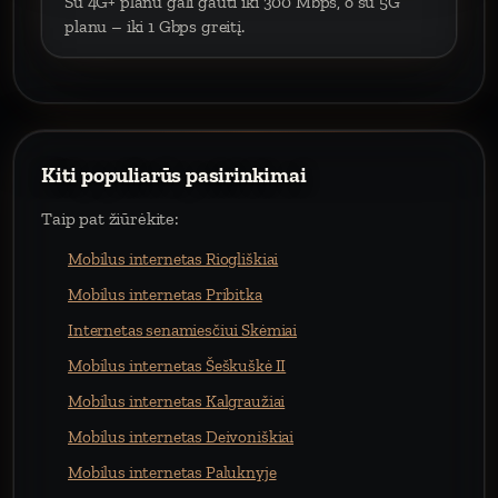
Su 4G+ planu gali gauti iki 300 Mbps, o su 5G
planu – iki 1 Gbps greitį.
Kiti populiarūs pasirinkimai
Taip pat žiūrėkite:
Mobilus internetas Riogliškiai
Mobilus internetas Pribitka
Internetas senamiesčiui Skėmiai
Mobilus internetas Šeškuškė II
Mobilus internetas Kalgraužiai
Mobilus internetas Deivoniškiai
Mobilus internetas Paluknyje