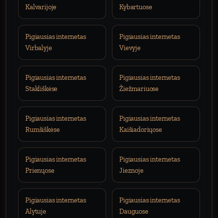
Kalvarijoje
Kybartuose
Pigiausias internetas
Pigiausias internetas
Virbalyje
Vievyje
Pigiausias internetas
Pigiausias internetas
Stakliškėse
Žiežmariuose
Pigiausias internetas
Pigiausias internetas
Rumšiškėse
Kaišiadoriųose
Pigiausias internetas
Pigiausias internetas
Prienųose
Jieznoje
Pigiausias internetas
Pigiausias internetas
Alytuje
Dauguose