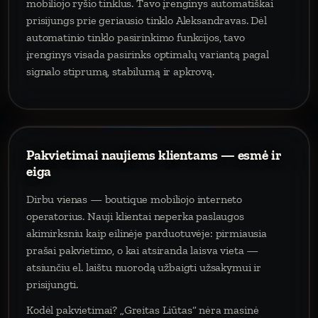
mobiliojo ryšio tinklus. Tavo įrenginys automatiškai
prisijungs prie geriausio tinklo Aleksandravas. Dėl
automatinio tinklo pasirinkimo funkcijos, tavo
įrenginys visada pasirinks optimalų variantą pagal
signalo stiprumą, stabilumą ir apkrovą.
Pakvietimai naujiems klientams — esmė ir
eiga
Dirbu vienas — boutique mobiliojo interneto
operatorius. Nauji klientai neperka paslaugos
akimirksniu kaip eilinėje parduotuvėje: pirmiausia
prašai pakvietimo, o kai atsiranda laisva vieta —
atsiunčiu el. laištu nuorodą užbaigti užsakymui ir
prisijungti.
Kodėl pakvietimai? „Greitas Liūtas“ nėra masinė