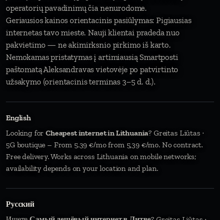
operatorių pavadinimų čia nenurodome.
Geriausios kainos orientacinis pasiūlymas: Pigiausias
internetas tavo mieste. Nauji klientai pradeda nuo
pakvietimo — ne akimirksnio pirkimo iš karto.
Nemokamas pristatymas į artimiausią Smartposti
paštomatą Aleksandravas vietovėje po patvirtinto
užsakymo (orientacinis terminas 3–5 d. d.).
English
Looking for
Cheapest internet in Lithuania
? Greitas Liūtas ·
5G boutique – From 5.39 €/mo from 5,39 €/mo. No contract.
Free delivery. Works across Lithuania on mobile networks;
availability depends on your location and plan.
Русский
Ищете
Самый дешёвый интернет в Литве
? Greitas Liūtas ·