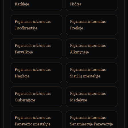
Karklėje
Nidoje
Pigiausias internetas
Pigiausias internetas
Juodkrantėje
Preiloje
Pigiausias internetas
Pigiausias internetas
Pervalkoje
Alksnynėje
Pigiausias internetas
Pigiausias internetas
Naglioje
Šiaulių miestelyje
Pigiausias internetas
Pigiausias internetas
Gubernijoje
Medelyne
Pigiausias internetas
Pigiausias internetas
Panevėžio miestelyje
Senamiestyje Panevėžyje