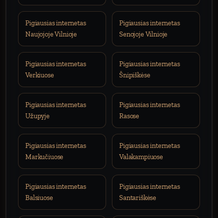
Pigiausias internetas
Pigiausias internetas
Naujojoje Vilnioje
Senojoje Vilnioje
Pigiausias internetas
Pigiausias internetas
Verkiuose
Šnipiškėse
Pigiausias internetas
Pigiausias internetas
Užupyje
Rasose
Pigiausias internetas
Pigiausias internetas
Markučiuose
Valakampiuose
Pigiausias internetas
Pigiausias internetas
Balsiuose
Santariškėse