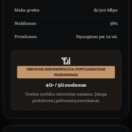
Maks. greitis
iki 300 Mbps
Stabilumas
98%
Privalumas
Pajungimas per 24 val.
📶
GERIAUSIA REKOMENDACIJA: POPULIARIAUSIAS
PASIRINKIMAS
4G+ / 5G modemas
Greitas mobilus internetas namams. Įrangą
pristatome į paštomatą nemokamai.