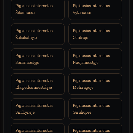
Pigiausias internetas
Pigiausias internetas
Šilainiuose
Vytėnuose
Pigiausias internetas
Pigiausias internetas
Žaliakalnyje
Centroje
Pigiausias internetas
Pigiausias internetas
Senamiestyje
Naujamiestyje
Pigiausias internetas
Pigiausias internetas
Klaipėdos miestelyje
Melnragėje
Pigiausias internetas
Pigiausias internetas
Smiltynėje
Giruliųose
Pigiausias internetas
Pigiausias internetas