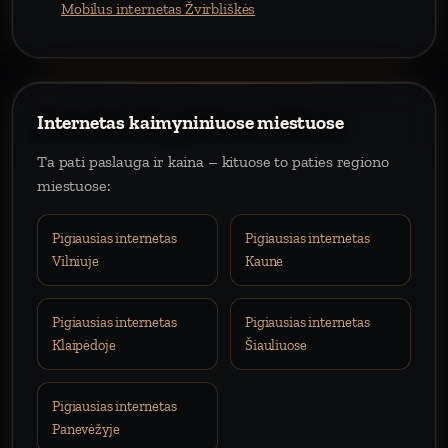
Mobilus internetas Žvirbliškės
Internetas kaimyniniuose miestuose
Ta pati paslauga ir kaina – kituose to paties regiono
miestuose:
Pigiausias internetas
Pigiausias internetas
Vilniuje
Kaune
Pigiausias internetas
Pigiausias internetas
Klaipėdoje
Šiauliuose
Pigiausias internetas
Panevėžyje