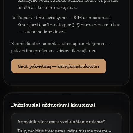
užsakymo vedlį: sutartis, asmens kodas, el. paštas,
telefonas, kortelė, mokėjimas.
Po patvirtinto užsakymo — SIM ar modemas į
Smartposti paštomatą per 3–5 darbo dienas; toliau
— savitarna ir sekimas.
Esami klientai: naudok savitarną ir mokėjimus —
pakvietimo prašymas skirtas tik naujiems.
Gauti pakvietimą — kainų konstruktorius
Dažniausiai užduodami klausimai
Ar mobilus internetas veikia šiame mieste?
Taip, mobilus internetas veikia visame mieste –