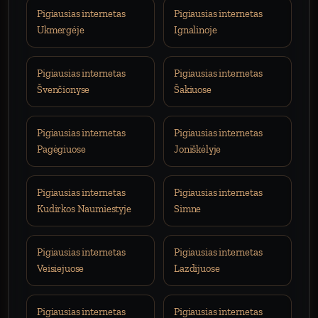
Pigiausias internetas
Pigiausias internetas
Ukmergėje
Ignalinoje
Pigiausias internetas
Pigiausias internetas
Švenčionyse
Šakiuose
Pigiausias internetas
Pigiausias internetas
Pagėgiuose
Joniškėlyje
Pigiausias internetas
Pigiausias internetas
Kudirkos Naumiestyje
Simne
Pigiausias internetas
Pigiausias internetas
Veisiejuose
Lazdijuose
Pigiausias internetas
Pigiausias internetas