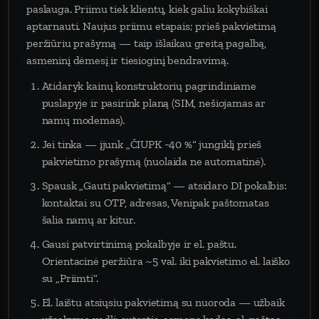
paslauga. Priimu tiek klientų, kiek galiu kokybiškai
aptarnauti. Naujus priimu etapais; prieš pakvietimą
peržiūriu prašymą — taip išlaikau greitą pagalbą,
asmeninį dėmesį ir tiesioginį bendravimą.
Atidaryk kainų konstruktorių pagrindiniame
puslapyje ir pasirink planą (SIM, nešiojamas ar
namų modemas).
Jei tinka — įjunk „ČIUPK −40 %“ jungiklį prieš
pakvietimo prašymą (nuolaida ne automatinė).
Spausk „Gauti pakvietimą“ — atsidaro DI pokalbis:
kontaktai su OTP, adresas, Venipak paštomatas
šalia namų ar kitur.
Gausi patvirtinimą pokalbyje ir el. paštu.
Orientacinė peržiūra ~5 val. iki pakvietimo el. laiško
su „Priimti“.
El. laištu atsiųsiu pakvietimą su nuoroda — užbaik