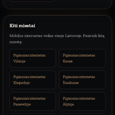
Kiti miestai
Mobilus internetas veikia visoje Lietuvoje. Pasirink kitą
miestą:
Pigiausias internetas
Pigiausias internetas
Vilniuje
Kaune
Pigiausias internetas
Pigiausias internetas
Klaipėdoje
Šiauliuose
Pigiausias internetas
Pigiausias internetas
Panevėžyje
Alytuje