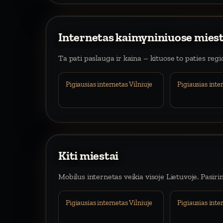
Internetas kaimyniniuose mies
Ta pati paslauga ir kaina – kituose to paties reg
Pigiausias internetas Vilniuje
Pigiausias int
Kiti miestai
Mobilus internetas veikia visoje Lietuvoje. Pasiri
Pigiausias internetas Vilniuje
Pigiausias int