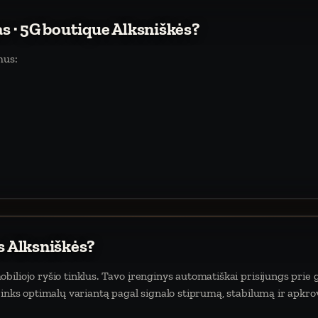
as · 5G boutique Alksniškės?
mus:
s Alksniškės?
iliojo ryšio tinklus. Tavo įrenginys automatiškai prisijungs prie g
rinks optimalų variantą pagal signalo stiprumą, stabilumą ir apkro