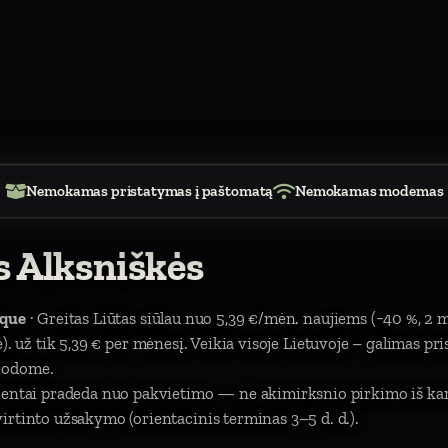
Nemokamas pristatymas į paštomatą
Nemokamas modemas
s Alksniškės
ique
· Greitas Liūtas siūlau nuo 5,39 €/mėn. naujiems (−40 %, 2 
itė). už tik 5,39 € per mėnesį. Veikia visoje Lietuvoje – galimas pr
urodome.
lientai pradeda nuo pakvietimo — ne akimirksnio pirkimo iš ka
irtinto užsakymo (orientacinis terminas 3–5 d. d.).