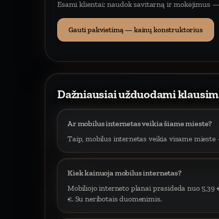
Esami klientai: naudok savitarną ir mokėjimus —
Gauti pakvietimą — kainų konstruktorius
Dažniausiai užduodami klausim
Ar mobilus internetas veikia šiame mieste?
Taip, mobilus internetas veikia visame mieste –
Kiek kainuoja mobilus internetas?
Mobiliojo interneto planai prasideda nuo 5,39 
€. Su neribotais duomenimis.