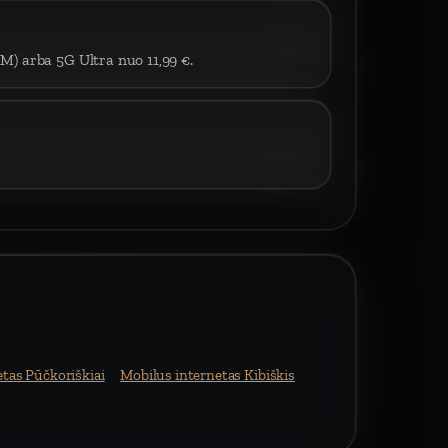
IM) arba 5G Ultra nuo 11,99 €.
tas Pūčkoriškiai
Mobilus internetas Kibiškis