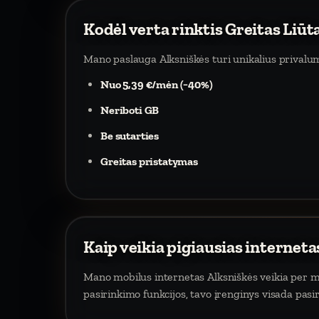
Kodėl verta rinktis Greitas Liūt
Mano paslauga Alksniškės turi unikalius privalu
Nuo 5,39 €/mėn (−40%)
Neriboti GB
Be sutarties
Greitas pristatymas
Kaip veikia pigiausias interneta
Mano mobilus internetas Alksniškės veikia per mob
pasirinkimo funkcijos, tavo įrenginys visada pasi