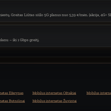
iestų. Greitas Liūtas siūlo 5G planus nuo 5,39 €/mėn. (akcija, 4G+ S
lanu – iki 1 Gbps greitį.
netas Ežerynas
Mobilus internetas Ožtakiai
Mobilus interne
netas Butniūnai
Mobilus internetas Žuvintai