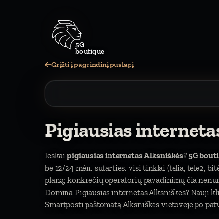
5G
boutique
Grįžti į pagrindinį puslapį
Pigiausias interneta
Ieškai
pigiausias internetas Alksniškės
?
5G bout
be 12/24 mėn. sutarties. visi tinklai (telia, tele2, b
planą; konkrečių operatorių pavadinimų čia nen
Domina Pigiausias internetas Alksniškės? Nauji k
Smartposti paštomatą Alksniškės vietovėje po patv