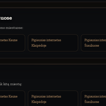
tuose
iono miestuose:
ernetas Kaune
Pigiausias internetas
Pigiausias inte
Klaipėdoje
Šiauliuose
nk kitą miestą:
ernetas Kaune
Pigiausias internetas
Pigiausias inte
Klaipėdoje
Šiauliuose