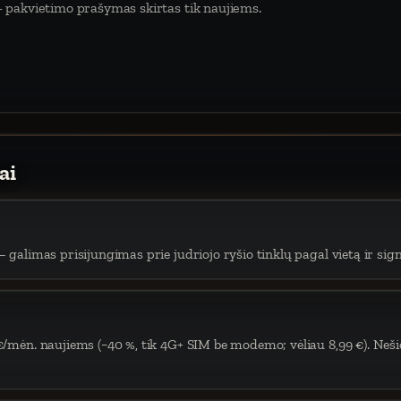
 pakvietimo prašymas skirtas tik naujiems.
ai
 galimas prisijungimas prie judriojo ryšio tinklų pagal vietą ir sign
€/mėn. naujiems (−40 %, tik 4G+ SIM be modemo; vėliau 8,99 €). Neši