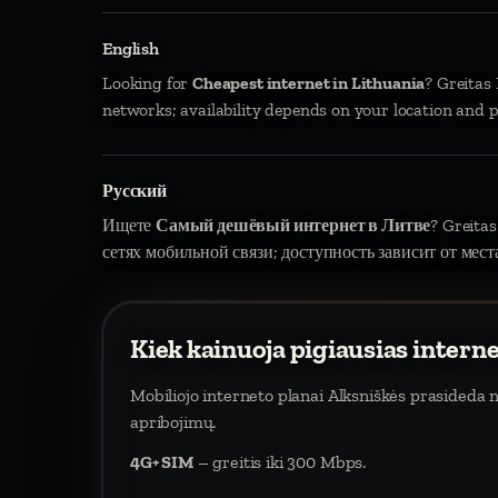
English
Looking for
Cheapest internet in Lithuania
? Greitas
networks; availability depends on your location and p
Русский
Ищете
Самый дешёвый интернет в Литве
? Greitas
сетях мобильной связи; доступность зависит от мест
Kiek kainuoja pigiausias intern
Mobiliojo interneto planai Alksniškės prasideda
apribojimų.
4G+ SIM
– greitis iki 300 Mbps.