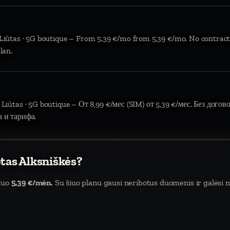
 Liūtas · 5G boutique – From 5.39 €/mo from 5,39 €/mo. No contract
lan.
 Liūtas · 5G boutique – От 8,99 €/мес (SIM) от 5,39 €/мес. Без дого
а и тарифа.
etas Alksniškės?
 nuo
5,39 €/mėn.
Su šiuo planu gausi neribotus duomenis ir galėsi na