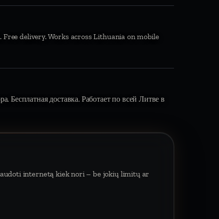
. Free delivery. Works across Lithuania on mobile
вора. Бесплатная доставка. Работает по всей Литве в
udoti internetą kiek nori – be jokių limitų ar