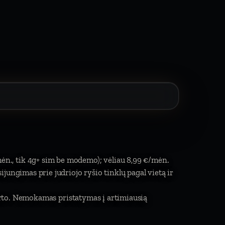
mėn., tik 4g+ sim be modemo); vėliau 8,99 €/mėn.
isijungimas prie judriojo ryšio tinklų pagal vietą ir
rto. Nemokamas pristatymas į artimiausią