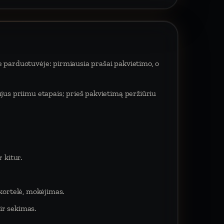
e parduotuvėje: pirmiausia prašai pakvietimo, o
ujus priimu etapais; prieš pakvietimą peržiūriu
 kitur.
 kortelė, mokėjimas.
ir sekimas.