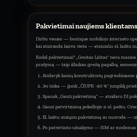
Pakvietimai naujiems klientams
Dirbu vienas — boutique mobiliojo interneto oper
kai atsiranda laisva vieta — atsiunčiu el. laištu 
Kodėl pakvietimai? „Greitas Liūtas“ nėra masinė p
prašymą — taip išlaikau greitą pagalbą, asmeninį
Atidaryk kainų konstruktorių pagrindiniame 
Jei tinka — įjunk „ČIUPK −40 %“ jungiklį pri
Spausk „Gauti pakvietimą“ — atsidaro DI poka
Gausi patvirtinimą pokalbyje ir el. paštu. Orien
El. laištu atsiųsiu pakvietimą su nuoroda — už
Po patvirtinto užsakymo — SIM ar modemas į 