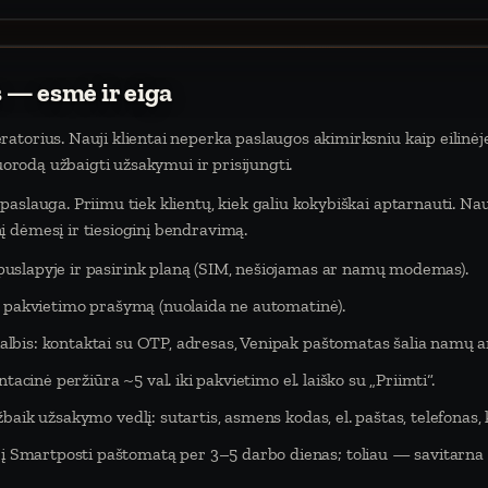
 — esmė ir eiga
atorius. Nauji klientai neperka paslaugos akimirksniu kaip eilinėj
nuorodą užbaigti užsakymui ir prisijungti.
aslauga. Priimu tiek klientų, kiek galiu kokybiškai aptarnauti. Na
 dėmesį ir tiesioginį bendravimą.
puslapyje ir pasirink planą (SIM, nešiojamas ar namų modemas).
eš pakvietimo prašymą (nuolaida ne automatinė).
lbis: kontaktai su OTP, adresas, Venipak paštomatas šalia namų ar
tacinė peržiūra ~5 val. iki pakvietimo el. laiško su „Priimti“.
baik užsakymo vedlį: sutartis, asmens kodas, el. paštas, telefonas,
Smartposti paštomatą per 3–5 darbo dienas; toliau — savitarna 