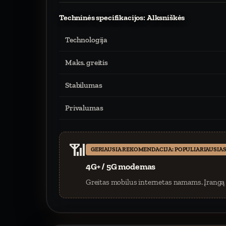
Techninės specifikacijos: Alksniškės
Technologija
Maks. greitis
Stabilumas
Privalumas
📶
GERIAUSIA REKOMENDACIJA: POPULIARIAUSIAS
4G+ / 5G modemas
Greitas mobilus internetas namams. Įrangą