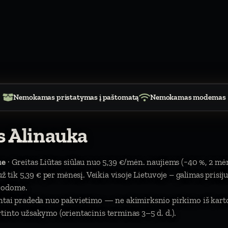
Nemokamas pristatymas į paštomatą
Nemokamas modemas
s Alinauka
ue
· Greitas Liūtas siūlau nuo 5,39 €/mėn. naujiems (−40 %, 2 mė
). už tik 5,39 € per mėnesį. Veikia visoje Lietuvoje – galimas prisi
urodome.
entai pradeda nuo pakvietimo — ne akimirksnio pirkimo iš kar
tinto užsakymo (orientacinis terminas 3–5 d. d.).