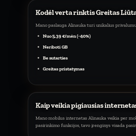
Kodėl verta rinktis Greitas Liūt
Mano paslauga Alinauka turi unikalius privalumu
Nuo 5,39 €/mėn (−40%)
Neriboti GB
Be sutarties
Greitas pristatymas
Kaip veikia pigiausias interneta
Mano mobilus internetas Alinauka veikia per mobil
pasirinkimo funkcijos, tavo įrenginys visada pasi