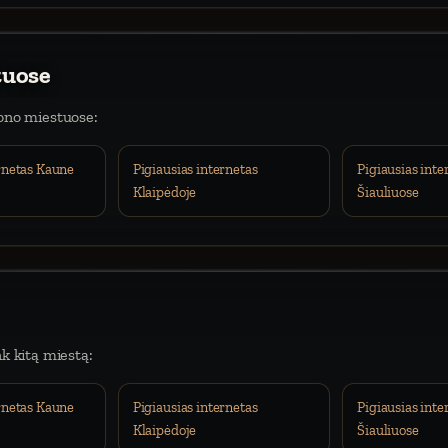
tuose
iono miestuose:
ernetas Kaune
Pigiausias internetas
Pigiausias inte
Klaipėdoje
Šiauliuose
nk kitą miestą:
ernetas Kaune
Pigiausias internetas
Pigiausias inte
Klaipėdoje
Šiauliuose