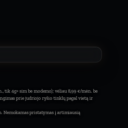
n., tik 4g+ sim be modemo); vėliau 8,99 €/mėn. be
jungimas prie judriojo ryšio tinklų pagal vietą ir
to. Nemokamas pristatymas į artimiausią