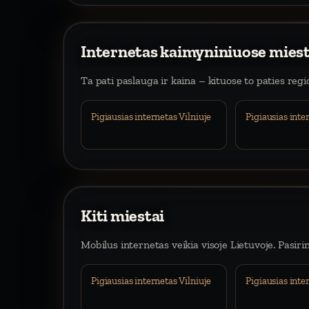
Internetas kaimyniniuose mies
Ta pati paslauga ir kaina – kituose to paties reg
Pigiausias internetas Vilniuje
Pigiausias int
Kiti miestai
Mobilus internetas veikia visoje Lietuvoje. Pasiri
Pigiausias internetas Vilniuje
Pigiausias int