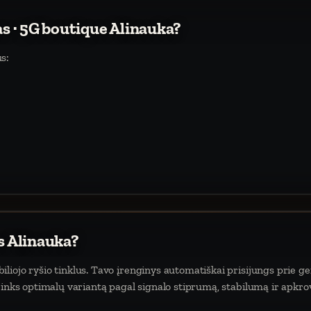
as · 5G boutique Alinauka?
s:
s Alinauka?
iojo ryšio tinklus. Tavo įrenginys automatiškai prisijungs prie ger
rinks optimalų variantą pagal signalo stiprumą, stabilumą ir apkro