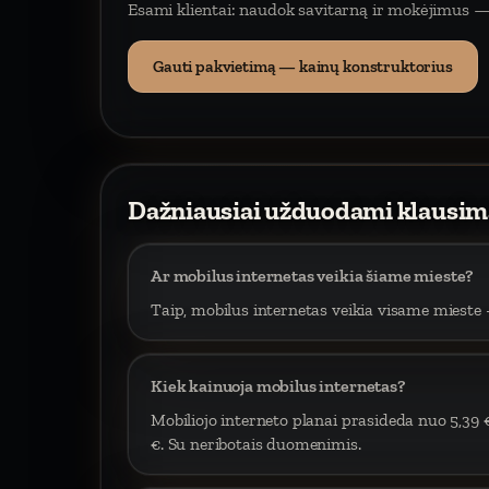
Esami klientai: naudok savitarną ir mokėjimus —
Gauti pakvietimą — kainų konstruktorius
Dažniausiai užduodami klausim
Ar mobilus internetas veikia šiame mieste?
Taip, mobilus internetas veikia visame mieste –
Kiek kainuoja mobilus internetas?
Mobiliojo interneto planai prasideda nuo 5,39 
€. Su neribotais duomenimis.