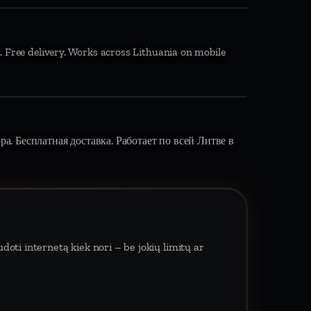
. Free delivery. Works across Lithuania on mobile
вора. Бесплатная доставка. Работает по всей Литве в
oti internetą kiek nori – be jokių limitų ar