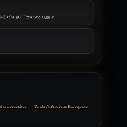
IM) arba 5G Ultra nuo 11,99 €.
etas Berešiškės
Tenda WiFi ruteris Kačergiškė