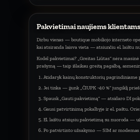
Pakvietimai naujiems klientams
Dirbu vienas — boutique mobiliojo interneto oper
kai atsiranda laisva vieta — atsiunčiu el. laištu 
Kodėl pakvietimai? „Greitas Liūtas“ nėra masinė p
prašymą — taip išlaikau greitą pagalbą, asmeninį
Atidaryk kainų konstruktorių pagrindiniame 
Jei tinka — įjunk „ČIUPK −40 %“ jungiklį pri
Spausk „Gauti pakvietimą“ — atsidaro DI poka
Gausi patvirtinimą pokalbyje ir el. paštu. Orien
El. laištu atsiųsiu pakvietimą su nuoroda — už
Po patvirtinto užsakymo — SIM ar modemas į 