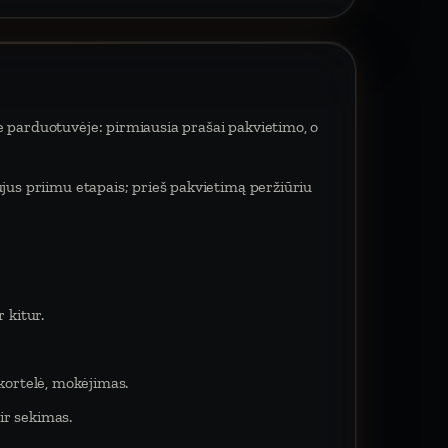
e parduotuvėje: pirmiausia prašai pakvietimo, o
ujus priimu etapais; prieš pakvietimą peržiūriu
 kitur.
 kortelė, mokėjimas.
ir sekimas.