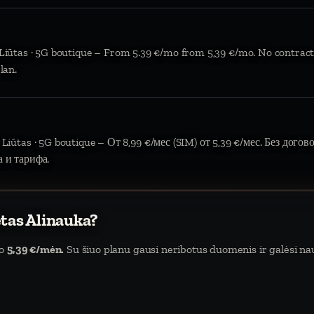
 Liūtas · 5G boutique – From 5.39 €/mo from 5,39 €/mo. No contract
lan.
 Liūtas · 5G boutique – От 8,99 €/мес (SIM) от 5,39 €/мес. Без дого
а и тарифа.
etas Alinauka?
uo
5,39 €/mėn.
Su šiuo planu gausi neribotus duomenis ir galėsi naud