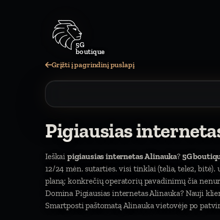
5G
boutique
Grįžti į pagrindinį puslapį
Pigiausias interneta
Ieškai
pigiausias internetas Alinauka
?
5G boutiq
12/24 mėn. sutarties. visi tinklai (telia, tele2, bitė
planą; konkrečių operatorių pavadinimų čia nen
Domina Pigiausias internetas Alinauka? Nauji kli
Smartposti paštomatą Alinauka vietovėje po patvir