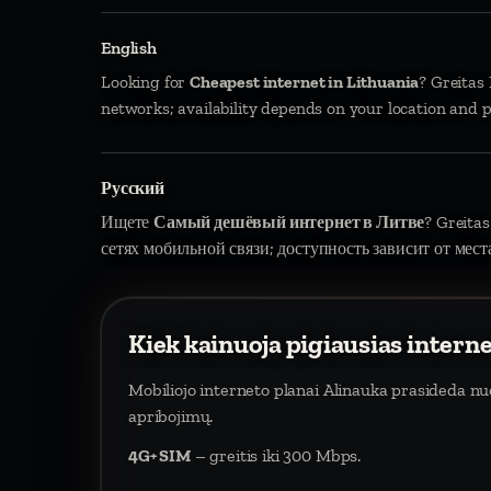
English
Looking for
Cheapest internet in Lithuania
? Greitas
networks; availability depends on your location and p
Русский
Ищете
Самый дешёвый интернет в Литве
? Greitas
сетях мобильной связи; доступность зависит от мест
Kiek kainuoja pigiausias intern
Mobiliojo interneto planai Alinauka prasideda n
apribojimų.
4G+ SIM
– greitis iki 300 Mbps.