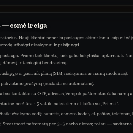
 — esmė ir eiga
atorius. Nauji klientai neperka paslaugos akimirksniu kaip eilinėj
nuorodą užbaigti užsakymui ir prisijungti.
aslauga. Priimu tiek klientų, kiek galiu kokybiškai aptarnauti. Na
 dėmesį ir tiesioginį bendravimą.
puslapyje ir pasirink planą (SIM, nešiojamas ar namų modemas).
eš pakvietimo prašymą (nuolaida ne automatinė).
lbis: kontaktai su OTP, adresas, Venipak paštomatas šalia namų ar
tacinė peržiūra ~5 val. iki pakvietimo el. laiško su „Priimti“.
baik užsakymo vedlį: sutartis, asmens kodas, el. paštas, telefonas,
Smartposti paštomatą per 3–5 darbo dienas; toliau — savitarna 