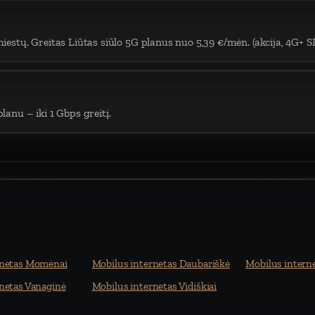
iestų. Greitas Liūtas siūlo 5G planus nuo 5,39 €/mėn. (akcija, 4G+ S
lanu – iki 1 Gbps greitį.
rnetas Momėnai
Mobilus internetas Daubariškė
Mobilus intern
netas Vanaginė
Mobilus internetas Vidiškiai