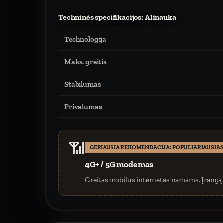
Techninės specifikacijos: Alinauka
Technologija
Maks. greitis
Stabilumas
Privalumas
📶
GERIAUSIA REKOMENDACIJA: POPULIARIAUSIAS
4G+ / 5G modemas
Greitas mobilus internetas namams. Įrangą