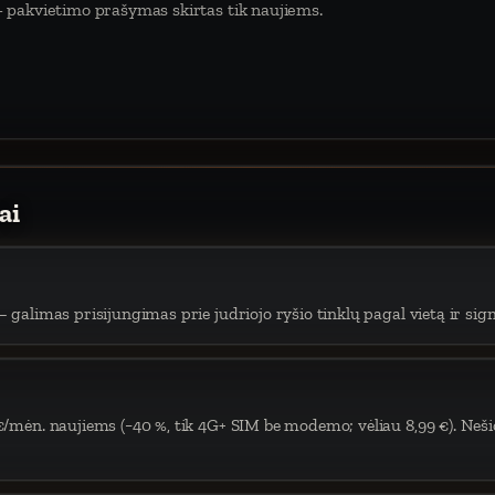
 pakvietimo prašymas skirtas tik naujiems.
ai
 galimas prisijungimas prie judriojo ryšio tinklų pagal vietą ir sign
€/mėn. naujiems (−40 %, tik 4G+ SIM be modemo; vėliau 8,99 €). Neši