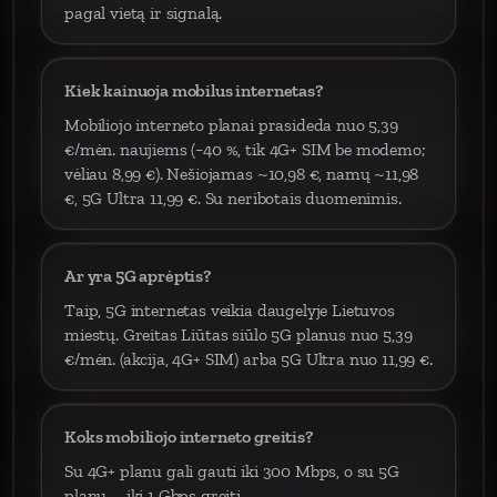
pagal vietą ir signalą.
Kiek kainuoja mobilus internetas?
Mobiliojo interneto planai prasideda nuo 5,39
€/mėn. naujiems (−40 %, tik 4G+ SIM be modemo;
vėliau 8,99 €). Nešiojamas ~10,98 €, namų ~11,98
€, 5G Ultra 11,99 €. Su neribotais duomenimis.
Ar yra 5G aprėptis?
Taip, 5G internetas veikia daugelyje Lietuvos
miestų. Greitas Liūtas siūlo 5G planus nuo 5,39
€/mėn. (akcija, 4G+ SIM) arba 5G Ultra nuo 11,99 €.
Koks mobiliojo interneto greitis?
Su 4G+ planu gali gauti iki 300 Mbps, o su 5G
planu – iki 1 Gbps greitį.