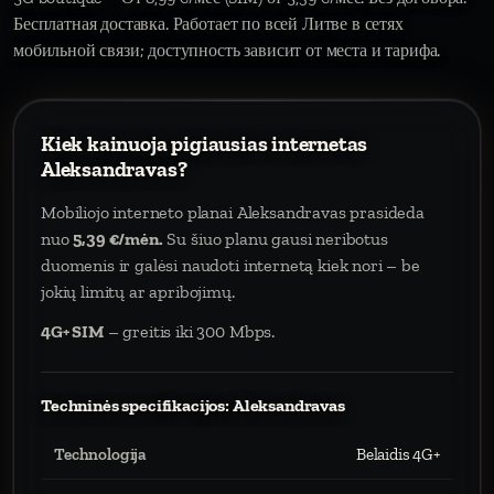
Бесплатная доставка. Работает по всей Литве в сетях
мобильной связи; доступность зависит от места и тарифа.
Kiek kainuoja pigiausias internetas
Aleksandravas?
Mobiliojo interneto planai Aleksandravas prasideda
nuo
5,39 €/mėn.
Su šiuo planu gausi neribotus
duomenis ir galėsi naudoti internetą kiek nori – be
jokių limitų ar apribojimų.
4G+ SIM
– greitis iki 300 Mbps.
Techninės specifikacijos: Aleksandravas
Technologija
Belaidis 4G+