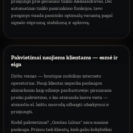
prisijungs prie geriausio tinklo Aleksandravas. Dėl
automatinio tinklo pasirinkimo funkcijos, tavo
įrenginys visada pasirinks optimalų variantą pagal
signalo stiprumą, stabilumą ir apkrovą.
Pakvietimai naujiems klientams — esmė ir
eiga
Dirbu vienas — boutique mobiliojo interneto
operatorius. Nauji klientai neperka paslaugos
akimirksniu kaip eilinėje parduotuvėje: pirmiausia
prašai pakvietimo, o kai atsiranda laisva vieta —
atsiunčiu el. laištu nuorodą užbaigti užsakymui ir
prisijungti.
Kodėl pakvietimai? „Greitas Liūtas“ nėra masinė
paslauga. Priimu tiek klientų, kiek galiu kokybiškai