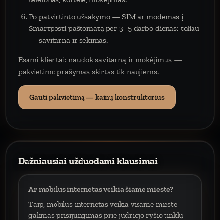
Po patvirtinto užsakymo — SIM ar modemas į
Smartposti paštomatą per 3–5 darbo dienas; toliau
— savitarna ir sekimas.
Esami klientai: naudok savitarną ir mokėjimus —
pakvietimo prašymas skirtas tik naujiems.
Gauti pakvietimą — kainų konstruktorius
Dažniausiai užduodami klausimai
Ar mobilus internetas veikia šiame mieste?
Taip, mobilus internetas veikia visame mieste –
galimas prisijungimas prie judriojo ryšio tinklų