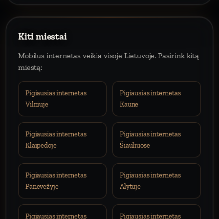
Kiti miestai
Mobilus internetas veikia visoje Lietuvoje. Pasirink kitą
miestą:
Pigiausias internetas
Pigiausias internetas
Vilniuje
Kaune
Pigiausias internetas
Pigiausias internetas
Klaipėdoje
Šiauliuose
Pigiausias internetas
Pigiausias internetas
Panevėžyje
Alytuje
Pigiausias internetas
Pigiausias internetas