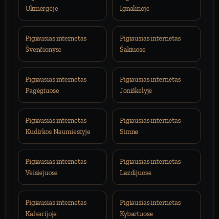
Ukmergėje
Ignalinoje
Pigiausias internetas
Pigiausias internetas
Švenčionyse
Šakiuose
Pigiausias internetas
Pigiausias internetas
Pagėgiuose
Joniškėlyje
Pigiausias internetas
Pigiausias internetas
Kudirkos Naumiestyje
Simne
Pigiausias internetas
Pigiausias internetas
Veisiejuose
Lazdijuose
Pigiausias internetas
Pigiausias internetas
Kalvarijoje
Kybartuose