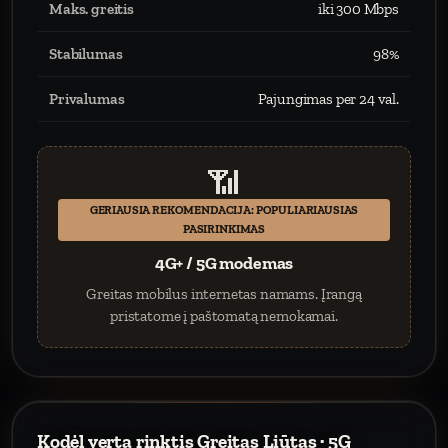
Maks. greitis
iki 300 Mbps
Stabilumas
98%
Privalumas
Pajungimas per 24 val.
📶
GERIAUSIA REKOMENDACIJA: POPULIARIAUSIAS
PASIRINKIMAS
4G+ / 5G modemas
Greitas mobilus internetas namams. Įrangą
pristatome į paštomatą nemokamai.
Kodėl verta rinktis Greitas Liūtas · 5G