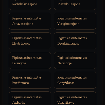
Radviliškio rajone
Mažeikių rajone
Pigiausias internetas
Pigiausias internetas
Jonavos rajone
Visagino rajone
Pigiausias internetas
Pigiausias internetas
Elektrėnuose
Druskininkuose
Pigiausias internetas
Pigiausias internetas
Palangoje
Neringoje
Pigiausias internetas
Pigiausias internetas
Kuršėnuose
Gargžduose
Pigiausias internetas
Pigiausias internetas
Jurbarke
Vilkaviškyje