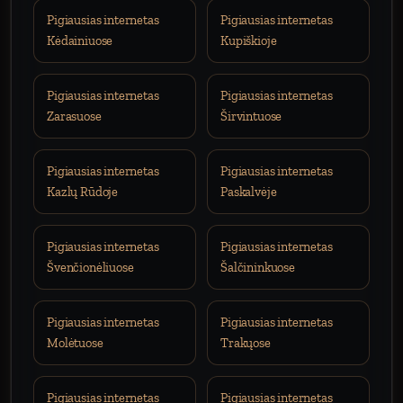
Pigiausias internetas
Pigiausias internetas
Kėdainiuose
Kupiškioje
Pigiausias internetas
Pigiausias internetas
Zarasuose
Širvintuose
Pigiausias internetas
Pigiausias internetas
Kazlų Rūdoje
Paskalvėje
Pigiausias internetas
Pigiausias internetas
Švenčionėliuose
Šalčininkuose
Pigiausias internetas
Pigiausias internetas
Molėtuose
Trakųose
Pigiausias internetas
Pigiausias internetas