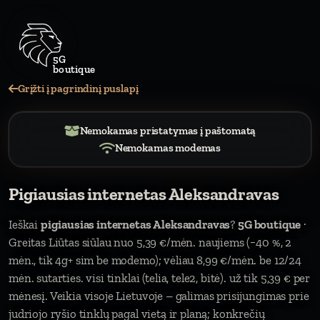
Grįžti į pagrindinį puslapį
Nemokamas pristatymas į paštomatą
Nemokamas modemas
Pigiausias internetas Aleksandravas
Ieškai
pigiausias internetas Aleksandravas
?
5G boutique
·
Greitas Liūtas siūlau nuo 5,39 €/mėn. naujiems (−40 %, 2
mėn., tik 4g+ sim be modemo); vėliau 8,99 €/mėn. be 12/24
mėn. sutarties. visi tinklai (telia, tele2, bitė). už tik 5,39 € per
mėnesį. Veikia visoje Lietuvoje – galimas prisijungimas prie
judriojo ryšio tinklų pagal vietą ir planą; konkrečių