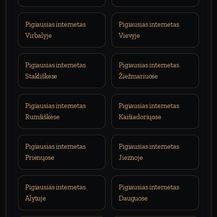
Pigiausias internetas
Pigiausias internetas
Virbalyje
Vievyje
Pigiausias internetas
Pigiausias internetas
Stakliškėse
Žiežmariuose
Pigiausias internetas
Pigiausias internetas
Rumšiškėse
Kaišiadoriųose
Pigiausias internetas
Pigiausias internetas
Prienųose
Jieznoje
Pigiausias internetas
Pigiausias internetas
Alytuje
Dauguose