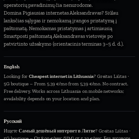
operatorių pavadinimų čia nenurodome.
Domina Pigiausias internetas Aleksandravas? Siūlau
lanksčias sąlygas ir nemokamą įrangos pristatymą į
paštomatą. Nemokamas pristatymas į artimiausią
Smartposti paštomatą Aleksandravas vietovėje po
patvirtinto užsakymo (orientacinis terminas 3–5 d. d.).
English
Looking for
Cheapest internet in Lithuania
? Greitas Liūtas ·
5G boutique – From 5.39 €/mo from 5,39 €/mo. No contract.
Free delivery. Works across Lithuania on mobile networks;
availability depends on your location and plan.
Русский
Ищете
Самый дешёвый интернет в Литве
? Greitas Liūtas ·
5G boutique – От 8,99 €/мес (SIM) от 5,39 €/мес. Без договора.