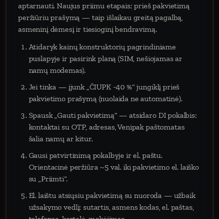
aptarnauti. Naujus priimu etapais; prieš pakvietimą
peržiūriu prašymą — taip išlaikau greitą pagalbą,
asmeninį dėmesį ir tiesioginį bendravimą.
Atidaryk kainų konstruktorių pagrindiniame
puslapyje ir pasirink planą (SIM, nešiojamas ar
namų modemas).
Jei tinka — įjunk „ČIUPK −40 %“ jungiklį prieš
pakvietimo prašymą (nuolaida ne automatinė).
Spausk „Gauti pakvietimą“ — atsidaro DI pokalbis:
kontaktai su OTP, adresas, Venipak paštomatas
šalia namų ar kitur.
Gausi patvirtinimą pokalbyje ir el. paštu.
Orientacinė peržiūra ~5 val. iki pakvietimo el. laiško
su „Priimti“.
El. laištu atsiųsiu pakvietimą su nuoroda — užbaik
užsakymo vedlį: sutartis, asmens kodas, el. paštas,
telefonas, kortelė, mokėjimas.