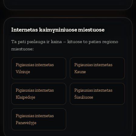
Internetas kaimyniniuose miestuose
Ta pati paslauga ir kaina – kituose to paties regiono
miestuose:
Pigiausias internetas
Pigiausias internetas
Vilniuje
Kaune
Pigiausias internetas
Pigiausias internetas
Klaipėdoje
Šiauliuose
Pigiausias internetas
Panevėžyje