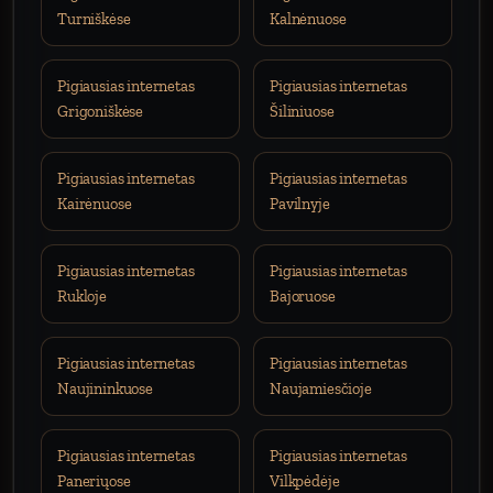
Turniškėse
Kalnėnuose
Pigiausias internetas
Pigiausias internetas
Grigoniškėse
Šiliniuose
Pigiausias internetas
Pigiausias internetas
Kairėnuose
Pavilnyje
Pigiausias internetas
Pigiausias internetas
Rukloje
Bajoruose
Pigiausias internetas
Pigiausias internetas
Naujininkuose
Naujamiesčioje
Pigiausias internetas
Pigiausias internetas
Paneriųose
Vilkpėdėje