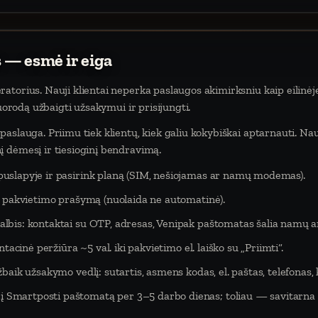
 — esmė ir eiga
atorius. Nauji klientai neperka paslaugos akimirksniu kaip eilinėj
nuorodą užbaigti užsakymui ir prisijungti.
aslauga. Priimu tiek klientų, kiek galiu kokybiškai aptarnauti. Na
 dėmesį ir tiesioginį bendravimą.
puslapyje ir pasirink planą (SIM, nešiojamas ar namų modemas).
eš pakvietimo prašymą (nuolaida ne automatinė).
lbis: kontaktai su OTP, adresas, Venipak paštomatas šalia namų ar
tacinė peržiūra ~5 val. iki pakvietimo el. laiško su „Priimti“.
baik užsakymo vedlį: sutartis, asmens kodas, el. paštas, telefonas,
Smartposti paštomatą per 3–5 darbo dienas; toliau — savitarna 