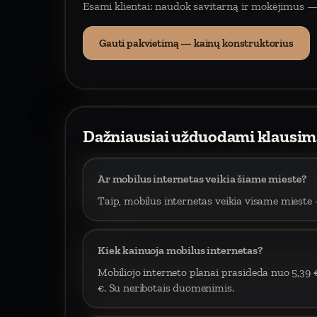
Esami klientai: naudok savitarną ir mokėjimus —
Gauti pakvietimą — kainų konstruktorius
Dažniausiai užduodami klausim
Ar mobilus internetas veikia šiame mieste?
Taip, mobilus internetas veikia visame mieste –
Kiek kainuoja mobilus internetas?
Mobiliojo interneto planai prasideda nuo 5,39 
€. Su neribotais duomenimis.