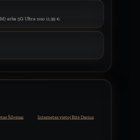
IM) arba 5G Ultra nuo 11,99 €.
tas Šilvėnai
Internetas vietoj Bitė Darius