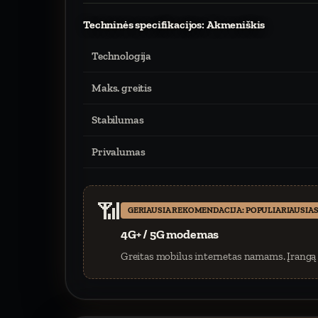
Techninės specifikacijos: Akmeniškis
Technologija
Maks. greitis
Stabilumas
Privalumas
📶
GERIAUSIA REKOMENDACIJA: POPULIARIAUSIAS
4G+ / 5G modemas
Greitas mobilus internetas namams. Įrangą