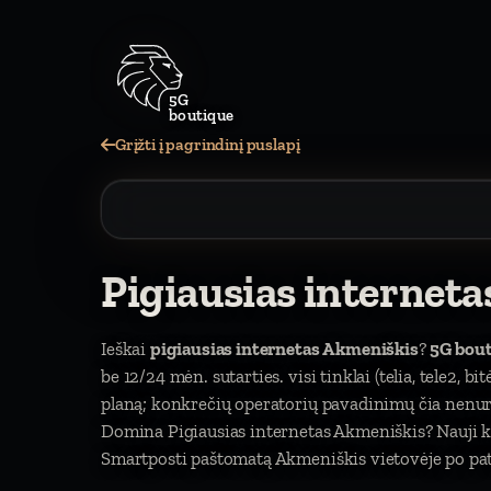
5G
boutique
Grįžti į pagrindinį puslapį
Pigiausias internet
Ieškai
pigiausias internetas Akmeniškis
?
5G bou
be 12/24 mėn. sutarties. visi tinklai (telia, tele2, b
planą; konkrečių operatorių pavadinimų čia nen
Domina Pigiausias internetas Akmeniškis? Nauji 
Smartposti paštomatą Akmeniškis vietovėje po patv