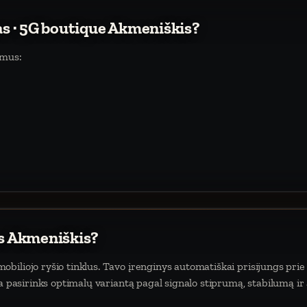
tas · 5G boutique Akmeniškis?
umus:
as Akmeniškis?
biliojo ryšio tinklus. Tavo įrenginys automatiškai prisijungs prie
da pasirinks optimalų variantą pagal signalo stiprumą, stabilumą ir