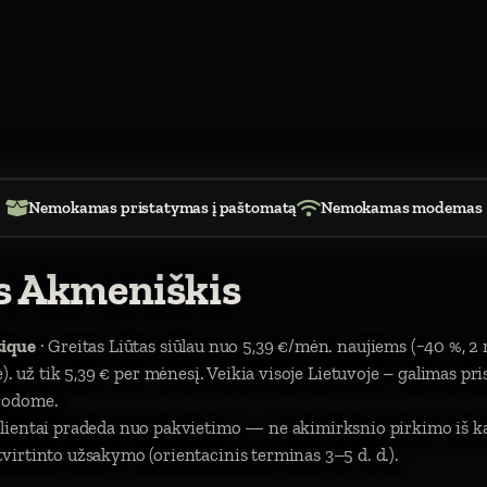
Nemokamas pristatymas į paštomatą
Nemokamas modemas
as Akmeniškis
tique
· Greitas Liūtas siūlau nuo 5,39 €/mėn. naujiems (−40 %, 2
itė). už tik 5,39 € per mėnesį. Veikia visoje Lietuvoje – galimas pr
urodome.
klientai pradeda nuo pakvietimo — ne akimirksnio pirkimo iš k
irtinto užsakymo (orientacinis terminas 3–5 d. d.).