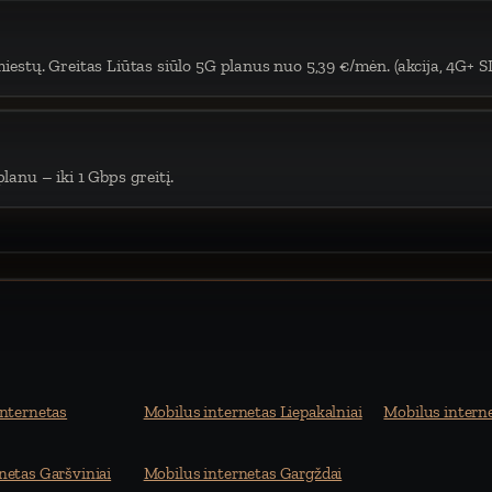
iestų. Greitas Liūtas siūlo 5G planus nuo 5,39 €/mėn. (akcija, 4G+ S
lanu – iki 1 Gbps greitį.
internetas
Mobilus internetas Liepakalniai
Mobilus interne
netas Garšviniai
Mobilus internetas Gargždai