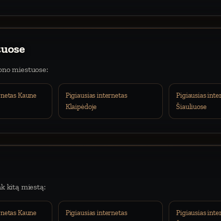
tuose
iono miestuose:
ernetas Kaune
Pigiausias internetas
Pigiausias inte
Klaipėdoje
Šiauliuose
nk kitą miestą:
ernetas Kaune
Pigiausias internetas
Pigiausias inte