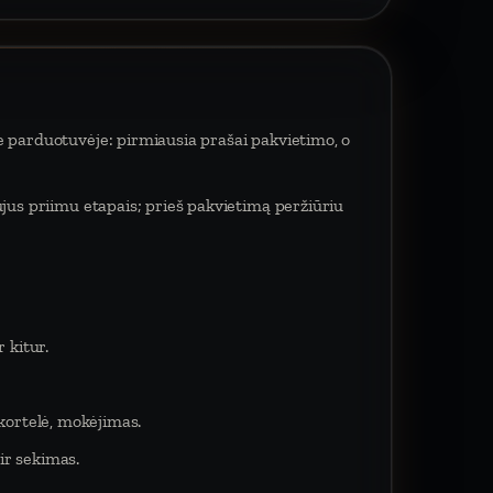
e parduotuvėje: pirmiausia prašai pakvietimo, o
ujus priimu etapais; prieš pakvietimą peržiūriu
 kitur.
 kortelė, mokėjimas.
ir sekimas.