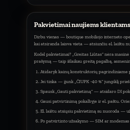
Pakvietimai naujiems klientams
Dirbu vienas — boutique mobiliojo interneto oper
kai atsiranda laisva vieta — atsiunčiu el. laištu 
Kodėl pakvietimai? „Greitas Liūtas“ nėra masinė p
prašymą — taip išlaikau greitą pagalbą, asmeninį
Atidaryk kainų konstruktorių pagrindiniame 
Jei tinka — įjunk „ČIUPK −40 %“ jungiklį pri
Spausk „Gauti pakvietimą“ — atsidaro DI poka
Gausi patvirtinimą pokalbyje ir el. paštu. Orien
El. laištu atsiųsiu pakvietimą su nuoroda — už
Po patvirtinto užsakymo — SIM ar modemas į 