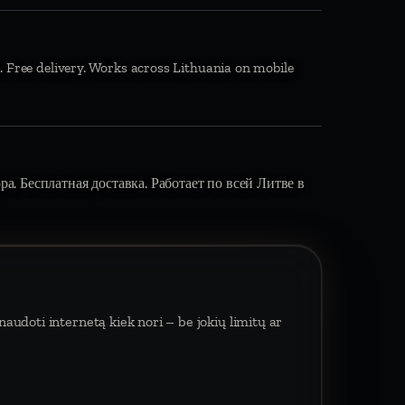
. Free delivery. Works across Lithuania on mobile
вора. Бесплатная доставка. Работает по всей Литве в
audoti internetą kiek nori – be jokių limitų ar