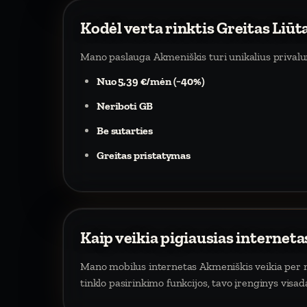
Kodėl verta rinktis Greitas Liū
Mano paslauga Akmeniškis turi unikalius prival
Nuo 5,39 €/mėn (−40%)
Neriboti GB
Be sutarties
Greitas pristatymas
Kaip veikia pigiausias internet
Mano mobilus internetas Akmeniškis veikia per mo
tinklo pasirinkimo funkcijos, tavo įrenginys visa