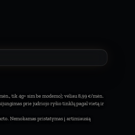
 mėn., tik 4g+ sim be modemo); vėliau 8,99 €/mėn.
isijungimas prie judriojo ryšio tinklų pagal vietą ir
arto. Nemokamas pristatymas į artimiausią