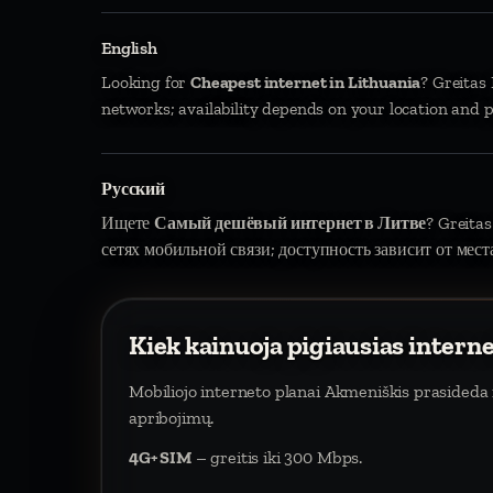
English
Looking for
Cheapest internet in Lithuania
? Greitas
networks; availability depends on your location and p
Русский
Ищете
Самый дешёвый интернет в Литве
? Greitas
сетях мобильной связи; доступность зависит от мест
Kiek kainuoja pigiausias intern
Mobiliojo interneto planai Akmeniškis prasided
apribojimų.
4G+ SIM
– greitis iki 300 Mbps.