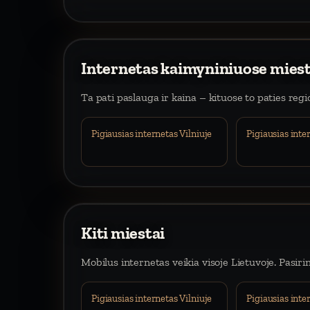
Internetas kaimyniniuose mies
Ta pati paslauga ir kaina – kituose to paties reg
Pigiausias internetas Vilniuje
Pigiausias int
Kiti miestai
Mobilus internetas veikia visoje Lietuvoje. Pasiri
Pigiausias internetas Vilniuje
Pigiausias int