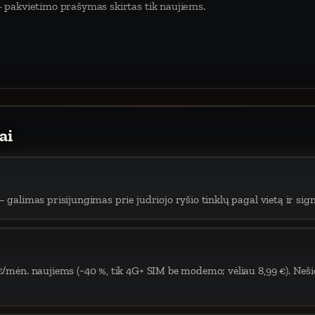
 pakvietimo prašymas skirtas tik naujiems.
ai
 galimas prisijungimas prie judriojo ryšio tinklų pagal vietą ir sign
€/mėn. naujiems (−40 %, tik 4G+ SIM be modemo; vėliau 8,99 €). Neši