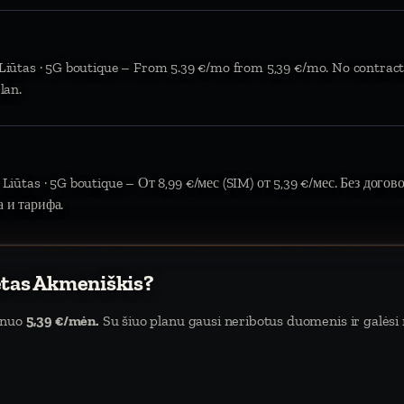
 Liūtas · 5G boutique – From 5.39 €/mo from 5,39 €/mo. No contract
lan.
 Liūtas · 5G boutique – От 8,99 €/мес (SIM) от 5,39 €/мес. Без дого
а и тарифа.
etas Akmeniškis?
a nuo
5,39 €/mėn.
Su šiuo planu gausi neribotus duomenis ir galėsi n