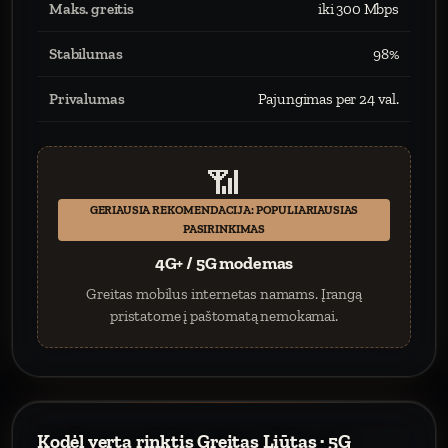
Maks. greitis
iki 300 Mbps
Stabilumas
98%
Privalumas
Pajungimas per 24 val.
📶
GERIAUSIA REKOMENDACIJA: POPULIARIAUSIAS
PASIRINKIMAS
4G+ / 5G modemas
Greitas mobilus internetas namams. Įrangą
pristatome į paštomatą nemokamai.
Kodėl verta rinktis Greitas Liūtas · 5G