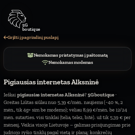
Grįžti į pagrindinį puslapį
Nemokamas pristatymas į paštomatą
Nemokamas modemas
Pigiausias internetas Alksninė
Ieškai
pigiausias internetas Alksninė
?
5G boutique
·
Greitas Liūtas siūlau nuo 5,39 €/mėn. naujiems (−40 %, 2
mėn., tik 4g+ sim be modemo); vėliau 8,99 €/mėn. be 12/24
mėn. sutarties. visi tinklai (telia, tele2, bitė). už tik 5,39 € per
mėnesį. Veikia visoje Lietuvoje – galimas prisijungimas prie
judriojo ryšio tinklų pagal vietą ir planą; konkrečių