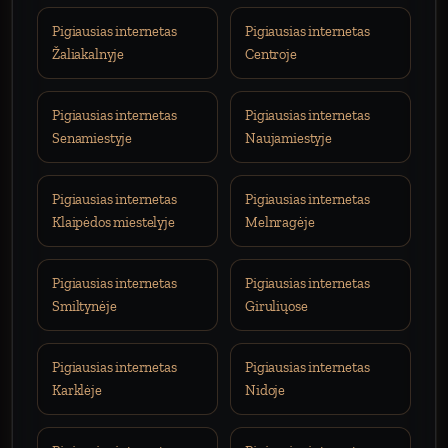
Pigiausias internetas
Pigiausias internetas
Žaliakalnyje
Centroje
Pigiausias internetas
Pigiausias internetas
Senamiestyje
Naujamiestyje
Pigiausias internetas
Pigiausias internetas
Klaipėdos miestelyje
Melnragėje
Pigiausias internetas
Pigiausias internetas
Smiltynėje
Giruliųose
Pigiausias internetas
Pigiausias internetas
Karklėje
Nidoje