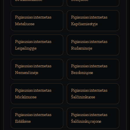
Pigiausias internetas
Pigiausias internetas
Meteliuose
Kapčiamiestyje
Pigiausias internetas
Pigiausias internetas
Leipalingyje
Rudaminoje
Pigiausias internetas
Pigiausias internetas
Nemenčinėje
Bezdoniųose
Pigiausias internetas
Pigiausias internetas
Mickūnuose
Šalčininkuose
Pigiausias internetas
Pigiausias internetas
Eišiškėse
Šalčininkų rajone