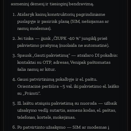
asmeninį dėmesį ir tiesioginį bendravimą.
Atidaryk kainų konstruktorių pagrindiniame
puslapyje ir pasirink planą (SIM, nešiojamas ar
namų modemas).
Jei tinka — įjunk „ČIUPK −40 %“ jungiklį prieš
pakvietimo prašymą (nuolaida ne automatinė).
Spausk „Gauti pakvietimą“ — atsidaro DI pokalbis:
kontaktai su OTP, adresas, Venipak paštomatas
šalia namų ar kitur.
Gausi patvirtinimą pokalbyje ir el. paštu.
Orientacinė peržiūra ~5 val. iki pakvietimo el. laiško
su „Priimti“.
El. laištu atsiųsiu pakvietimą su nuoroda — užbaik
užsakymo vedlį: sutartis, asmens kodas, el. paštas,
telefonas, kortelė, mokėjimas.
Po patvirtinto užsakymo — SIM ar modemas į