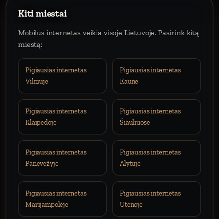
Kiti miestai
Mobilus internetas veikia visoje Lietuvoje. Pasirink kitą
miestą:
Pigiausias internetas
Pigiausias internetas
Vilniuje
Kaune
Pigiausias internetas
Pigiausias internetas
Klaipėdoje
Šiauliuose
Pigiausias internetas
Pigiausias internetas
Panevėžyje
Alytuje
Pigiausias internetas
Pigiausias internetas
Marijampolėje
Utenoje