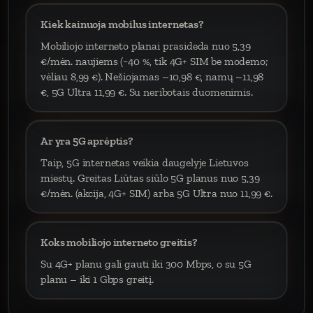
Kiek kainuoja mobilus internetas?
Mobiliojo interneto planai prasideda nuo 5,39
€/mėn. naujiems (−40 %, tik 4G+ SIM be modemo;
vėliau 8,99 €). Nešiojamas ~10,98 €, namų ~11,98
€, 5G Ultra 11,99 €. Su neribotais duomenimis.
Ar yra 5G aprėptis?
Taip, 5G internetas veikia daugelyje Lietuvos
miestų. Greitas Liūtas siūlo 5G planus nuo 5,39
€/mėn. (akcija, 4G+ SIM) arba 5G Ultra nuo 11,99 €.
Koks mobiliojo interneto greitis?
Su 4G+ planu gali gauti iki 300 Mbps, o su 5G
planu – iki 1 Gbps greitį.