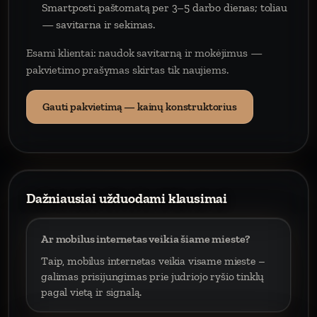
Smartposti paštomatą per 3–5 darbo dienas; toliau
— savitarna ir sekimas.
Esami klientai: naudok savitarną ir mokėjimus —
pakvietimo prašymas skirtas tik naujiems.
Gauti pakvietimą — kainų konstruktorius
Dažniausiai užduodami klausimai
Ar mobilus internetas veikia šiame mieste?
Taip, mobilus internetas veikia visame mieste –
galimas prisijungimas prie judriojo ryšio tinklų
pagal vietą ir signalą.