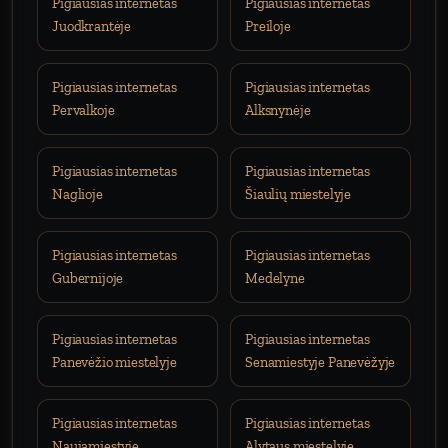
Pigiausias internetas
Pigiausias internetas
Juodkrantėje
Preiloje
Pigiausias internetas
Pigiausias internetas
Pervalkoje
Alksnynėje
Pigiausias internetas
Pigiausias internetas
Naglioje
Šiaulių miestelyje
Pigiausias internetas
Pigiausias internetas
Gubernijoje
Medelyne
Pigiausias internetas
Pigiausias internetas
Panevėžio miestelyje
Senamiestyje Panevėžyje
Pigiausias internetas
Pigiausias internetas
Naujamiestyje
Alytaus miestelyje