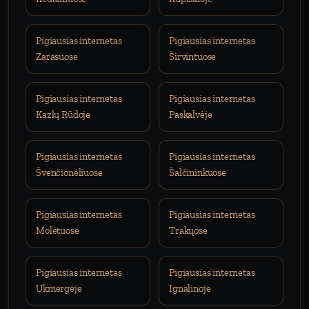
Pigiausias internetas
Pigiausias internetas
Zarasuose
Širvintuose
Pigiausias internetas
Pigiausias internetas
Kazlų Rūdoje
Paskalvėje
Pigiausias internetas
Pigiausias internetas
Švenčionėliuose
Šalčininkuose
Pigiausias internetas
Pigiausias internetas
Molėtuose
Trakųose
Pigiausias internetas
Pigiausias internetas
Ukmergėje
Ignalinoje