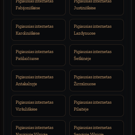
Pigiausias internetas
Pigiausias internetas
Fabijoniškėse
Justiniškėse
Pigiausias internetas
Pigiausias internetas
Karoliniškėse
Lazdynuose
Pigiausias internetas
Pigiausias internetas
Pašilaičiuose
Šeškinėje
Pigiausias internetas
Pigiausias internetas
Antakalnyje
Žirmūnuose
Pigiausias internetas
Pigiausias internetas
Viršuliškėse
Pilaitėje
Pigiausias internetas
Pigiausias internetas
Naujojoje Vilnioje
Senojoje Vilnioje