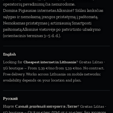
operatorių pavadinimų čia nenurodome.
Domina Pigiausias internetas Alksninė? Siūlau lanksčias
sąlygas ir nemokamą įrangos pristatymą į paštomatą.
Nemokamas pristatymas į artimiausią Smartposti
paštomatą Alksninė vietovėje po patvirtinto užsakymo
(orientacinis terminas 3–5 d. d.).
English
Looking for
Cheapest internet in Lithuania
? Greitas Liūtas ·
5G boutique – From 5.39 €/mo from 5,39 €/mo. No contract.
Free delivery. Works across Lithuania on mobile networks;
availability depends on your location and plan.
Русский
Ищете
Самый дешёвый интернет в Литве
? Greitas Liūtas ·
5G boutique – От 8,99 €/мес (SIM) от 5,39 €/мес. Без договора.