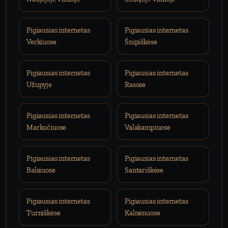
Pigiausias internetas
Pigiausias internetas
Verkiuose
Šnipiškėse
Pigiausias internetas
Pigiausias internetas
Užupyje
Rasose
Pigiausias internetas
Pigiausias internetas
Markučiuose
Valakampiuose
Pigiausias internetas
Pigiausias internetas
Balsiuose
Santariškėse
Pigiausias internetas
Pigiausias internetas
Turniškėse
Kalnėnuose