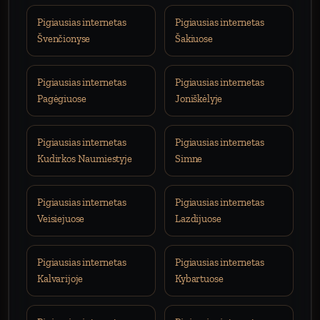
Pigiausias internetas
Pigiausias internetas
Švenčionyse
Šakiuose
Pigiausias internetas
Pigiausias internetas
Pagėgiuose
Joniškėlyje
Pigiausias internetas
Pigiausias internetas
Kudirkos Naumiestyje
Simne
Pigiausias internetas
Pigiausias internetas
Veisiejuose
Lazdijuose
Pigiausias internetas
Pigiausias internetas
Kalvarijoje
Kybartuose