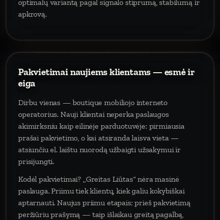
optimalų variantą pagal signalo stiprumą, stabilumą ir
apkrovą.
Pakvietimai naujiems klientams — esmė ir
eiga
Dirbu vienas — boutique mobiliojo interneto
operatorius. Nauji klientai neperka paslaugos
akimirksniu kaip eilinėje parduotuvėje: pirmiausia
prašai pakvietimo, o kai atsiranda laisva vieta —
atsiunčiu el. laištu nuorodą užbaigti užsakymui ir
prisijungti.
Kodėl pakvietimai? „Greitas Liūtas“ nėra masinė
paslauga. Priimu tiek klientų, kiek galiu kokybiškai
aptarnauti. Naujus priimu etapais; prieš pakvietimą
peržiūriu prašymą — taip išlaikau greitą pagalbą,