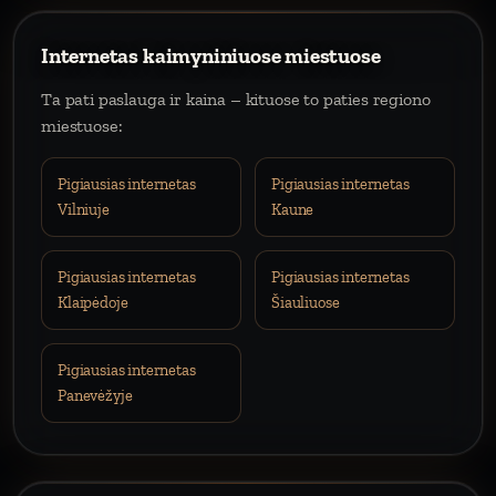
Internetas kaimyniniuose miestuose
Ta pati paslauga ir kaina – kituose to paties regiono
miestuose:
Pigiausias internetas
Pigiausias internetas
Vilniuje
Kaune
Pigiausias internetas
Pigiausias internetas
Klaipėdoje
Šiauliuose
Pigiausias internetas
Panevėžyje