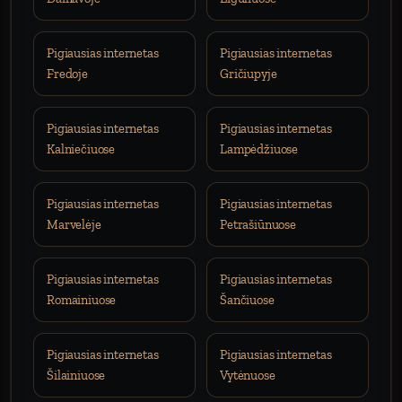
Pigiausias internetas
Pigiausias internetas
Fredoje
Gričiupyje
Pigiausias internetas
Pigiausias internetas
Kalniečiuose
Lampėdžiuose
Pigiausias internetas
Pigiausias internetas
Marvelėje
Petrašiūnuose
Pigiausias internetas
Pigiausias internetas
Romainiuose
Šančiuose
Pigiausias internetas
Pigiausias internetas
Šilainiuose
Vytėnuose