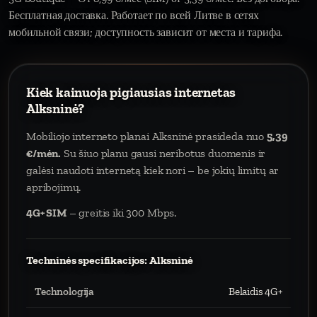
Бесплатная доставка. Работает по всей Литве в сетях
мобильной связи; доступность зависит от места и тарифа.
Kiek kainuoja pigiausias internetas
Alksninė?
Mobiliojo interneto planai Alksninė prasideda nuo
5,39
€/mėn.
Su šiuo planu gausi neribotus duomenis ir
galėsi naudoti internetą kiek nori – be jokių limitų ar
apribojimų.
4G+ SIM
– greitis iki 300 Mbps.
Techninės specifikacijos: Alksninė
Technologija
Belaidis 4G+