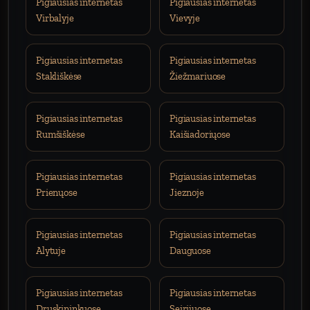
Pigiausias internetas
Pigiausias internetas
Virbalyje
Vievyje
Pigiausias internetas
Pigiausias internetas
Stakliškėse
Žiežmariuose
Pigiausias internetas
Pigiausias internetas
Rumšiškėse
Kaišiadoriųose
Pigiausias internetas
Pigiausias internetas
Prienųose
Jieznoje
Pigiausias internetas
Pigiausias internetas
Alytuje
Dauguose
Pigiausias internetas
Pigiausias internetas
Druskininkuose
Seirijuose