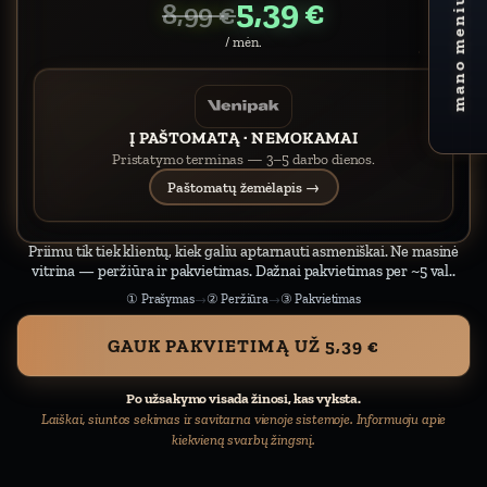
5,39 €
mano meniu
8,99 €
/ mėn.
Į PAŠTOMATĄ · NEMOKAMAI
Pristatymo terminas — 3–5 darbo dienos.
Paštomatų žemėlapis →
Priimu tik tiek klientų, kiek galiu aptarnauti asmeniškai. Ne masinė
vitrina — peržiūra ir pakvietimas. Dažnai pakvietimas per ~5 val..
① Prašymas
② Peržiūra
③ Pakvietimas
→
→
GAUK PAKVIETIMĄ UŽ 5,39 €
Po užsakymo visada žinosi, kas vyksta.
Laiškai, siuntos sekimas ir savitarna vienoje sistemoje. Informuoju apie
kiekvieną svarbų žingsnį.