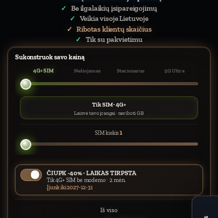
Be ilgalaikių įsipareigojimų
Veikia visoje Lietuvoje
Ribotas klientų skaičius
Tik su pakvietimu
Sukonstruok savo kainą
4G+ SIM
Nešiojamas
Stacionarus
5G Ultra
Tik SIM · 4G+
Laisvė tavo įrangai · neriboti GB
1
SIM kiekis
ČIUPK -40% · LAIKAS TIRPSTA
Tik 4G+ SIM be modemo · 2 mėn.
Įjunk iki 2027-12-31
Iš viso