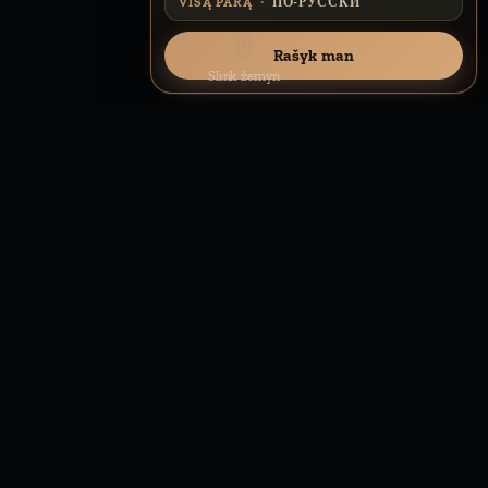
·
VISĄ PARĄ
ПО-РУССКИ
Rašyk man
Slink žemyn
Pristatymas 3–5 d. d.
Atsakau per ~2 val.
14 dienų pinigų grąžinimo garantija
1
Žingsniai nuo užsakymo iki aktyvavimo – ką darysi toliau.
PO UŽSAKYMO
◎
Gyva ryšio kokybė ir patarimai, jei signalas silpnas.
TINKLO KOKYBĖ
⎔
Kurį tinklą parinksiu pagal tavo adresą ir įrangą.
KOKĮ TINKLĄ NAUDOSIU?
✦
Kodėl nauji klientai tik per pakvietimą – trumpai ir aiškiai.