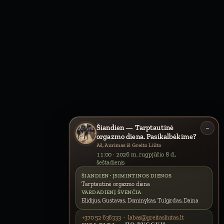
Šiandien — Tarptautinė
−
orgazmo diena. Pasikalbėkime?
Aš, Aurimas iš Greito Liūto
11:00 · 2026 m. rugpjūčio 8 d.,
šeštadienis
ŠIANDIEN · ĮSIMINTINOS DIENOS
Tarptautinė orgazmo diena
VARDADIENĮ ŠVENČIA
Elidijus, Gustavas, Dominykas, Tulgirdas, Daina
+370 52 636333
·
labas@greitasliutas.lt