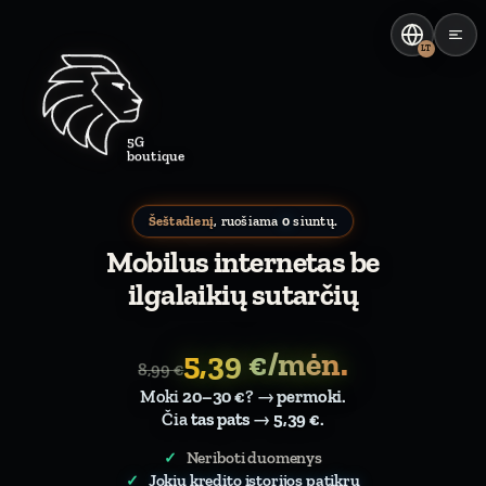
LT
5G
boutique
Šeštadienį
, ruošiama
0
siuntų.
Mobilus internetas be
ilgalaikių sutarčių
5,39 €/mėn.
8,99 €
Moki
20–30 €
? →
permoki
.
Čia
tas pats
→
5,39 €
.
Neriboti duomenys
Jokių kredito istorijos patikrų