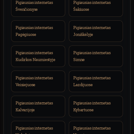
Pigiausias internetas
Pigiausias internetas
Švenčionyse
Šakiuose
Pigiausias internetas
Pigiausias internetas
Pagėgiuose
Joniškėlyje
Pigiausias internetas
Pigiausias internetas
Kudirkos Naumiestyje
Simne
Pigiausias internetas
Pigiausias internetas
Veisiejuose
Lazdijuose
Pigiausias internetas
Pigiausias internetas
Kalvarijoje
Kybartuose
Pigiausias internetas
Pigiausias internetas