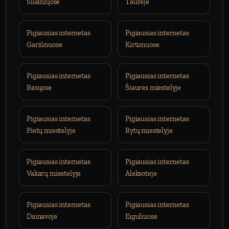
Šilainiųose
Taurėje
Pigiausias internetas
Pigiausias internetas
Gariūnuose
Kirtimuose
Pigiausias internetas
Pigiausias internetas
Rasųose
Šiaurės miestelyje
Pigiausias internetas
Pigiausias internetas
Pietų miestelyje
Rytų miestelyje
Pigiausias internetas
Pigiausias internetas
Vakarų miestelyje
Aleksoteje
Pigiausias internetas
Pigiausias internetas
Dainavoje
Eiguliuose