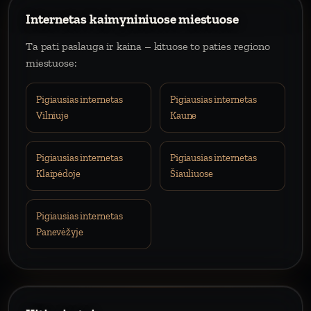
Internetas kaimyniniuose miestuose
Ta pati paslauga ir kaina – kituose to paties regiono
miestuose:
Pigiausias internetas
Pigiausias internetas
Vilniuje
Kaune
Pigiausias internetas
Pigiausias internetas
Klaipėdoje
Šiauliuose
Pigiausias internetas
Panevėžyje