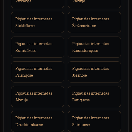
Virbalyje
Vievyje
Pigiausias internetas
Pigiausias internetas
Stakliškėse
Žiežmariuose
Pigiausias internetas
Pigiausias internetas
Rumšiškėse
Kaišiadoriųose
Pigiausias internetas
Pigiausias internetas
Prienųose
Jieznoje
Pigiausias internetas
Pigiausias internetas
Alytuje
Dauguose
Pigiausias internetas
Pigiausias internetas
Druskininkuose
Seirijuose