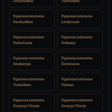
Fabijoniškėse
Justiniškėse
Pigiausias internetas
Pigiausias internetas
Karoliniškėse
Lazdynuose
Pigiausias internetas
Pigiausias internetas
Pašilaičiuose
Šeškinėje
Pigiausias internetas
Pigiausias internetas
Antakalnyje
Žirmūnuose
Pigiausias internetas
Pigiausias internetas
Viršuliškėse
Pilaitėje
Pigiausias internetas
Pigiausias internetas
Naujojoje Vilnioje
Senojoje Vilnioje