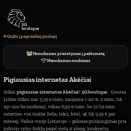
Grįžti į pagrindinį puslapį
Nemokamas pristatymas į paštomatą
Nemokamas modemas
Pigiausias internetas Akėčiai
Ieškai
pigiausias internetas Akėčiai
?
5G boutique
· Greitas
Liūtas siūlau nuo 5,39 €/mėn. naujiems (−40 %, 2 mėn., tik
4g+ sim be modemo); vėliau 8,99 €/mėn. be 12/24 mėn.
sutarties. visi tinklai (telia, tele2, bitė). už tik 5,39 € per
mėnesį. Veikia visoje Lietuvoje – galimas prisijungimas prie
judriojo ryšio tinklų pagal vietą ir planą; konkrečių