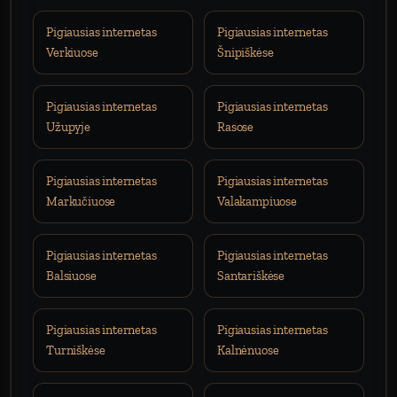
Pigiausias internetas
Pigiausias internetas
Verkiuose
Šnipiškėse
Pigiausias internetas
Pigiausias internetas
Užupyje
Rasose
Pigiausias internetas
Pigiausias internetas
Markučiuose
Valakampiuose
Pigiausias internetas
Pigiausias internetas
Balsiuose
Santariškėse
Pigiausias internetas
Pigiausias internetas
Turniškėse
Kalnėnuose