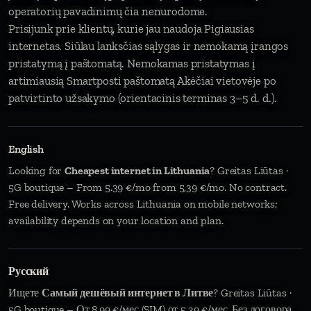
operatorių pavadinimų čia nenurodome.
Prisijunk prie klientų, kurie jau naudoja Pigiausias
internetas. Siūlau lanksčias sąlygas ir nemokamą įrangos
pristatymą į paštomatą. Nemokamas pristatymas į
artimiausią Smartposti paštomatą Akėčiai vietovėje po
patvirtinto užsakymo (orientacinis terminas 3–5 d. d.).
English
Looking for
Cheapest internet in Lithuania
? Greitas Liūtas ·
5G boutique – From 5.39 €/mo from 5,39 €/mo. No contract.
Free delivery. Works across Lithuania on mobile networks;
availability depends on your location and plan.
Русский
Ищете
Самый дешёвый интернет в Литве
? Greitas Liūtas ·
5G boutique – От 8,99 €/мес (SIM) от 5,39 €/мес. Без договора.