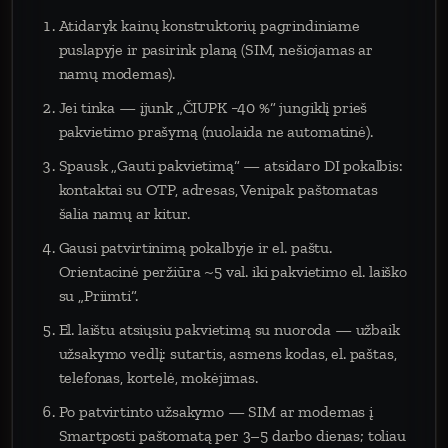
Atidaryk kainų konstruktorių pagrindiniame
puslapyje ir pasirink planą (SIM, nešiojamas ar
namų modemas).
Jei tinka — įjunk „ČIUPK −40 %“ jungiklį prieš
pakvietimo prašymą (nuolaida ne automatinė).
Spausk „Gauti pakvietimą“ — atsidaro DI pokalbis:
kontaktai su OTP, adresas, Venipak paštomatas
šalia namų ar kitur.
Gausi patvirtinimą pokalbyje ir el. paštu.
Orientacinė peržiūra ~5 val. iki pakvietimo el. laiško
su „Priimti“.
El. laištu atsiųsiu pakvietimą su nuoroda — užbaik
užsakymo vedlį: sutartis, asmens kodas, el. paštas,
telefonas, kortelė, mokėjimas.
Po patvirtinto užsakymo — SIM ar modemas į
Smartposti paštomatą per 3–5 darbo dienas; toliau