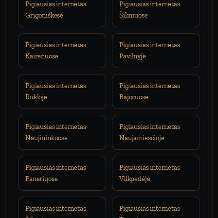
Pigiausias internetas
Pigiausias internetas
Grigoniškėse
Šiliniuose
Pigiausias internetas
Pigiausias internetas
Kairėnuose
Pavilnyje
Pigiausias internetas
Pigiausias internetas
Rukloje
Bajoruose
Pigiausias internetas
Pigiausias internetas
Naujininkuose
Naujamiesčioje
Pigiausias internetas
Pigiausias internetas
Paneriųose
Vilkpėdėje
Pigiausias internetas
Pigiausias internetas