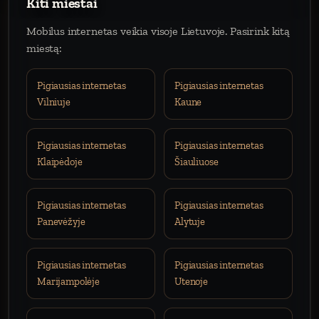
Kiti miestai
Mobilus internetas veikia visoje Lietuvoje. Pasirink kitą
miestą:
Pigiausias internetas
Pigiausias internetas
Vilniuje
Kaune
Pigiausias internetas
Pigiausias internetas
Klaipėdoje
Šiauliuose
Pigiausias internetas
Pigiausias internetas
Panevėžyje
Alytuje
Pigiausias internetas
Pigiausias internetas
Marijampolėje
Utenoje