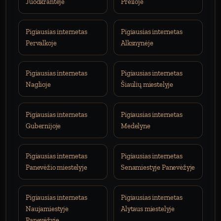
Juodkrantėje
Preiloje
Pigiausias internetas
Pigiausias internetas
Pervalkoje
Alksnynėje
Pigiausias internetas
Pigiausias internetas
Naglioje
Šiaulių miestelyje
Pigiausias internetas
Pigiausias internetas
Gubernijoje
Medelyne
Pigiausias internetas
Pigiausias internetas
Panevėžio miestelyje
Senamiestyje Panevėžyje
Pigiausias internetas
Pigiausias internetas
Naujamiestyje
Alytaus miestelyje
Panevėžyje