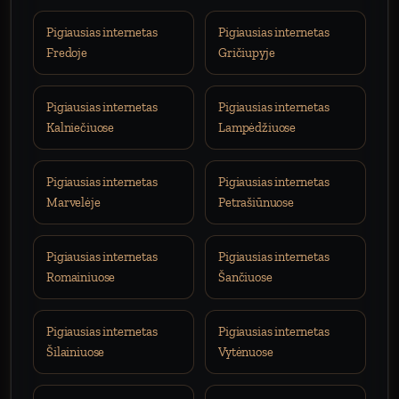
Pigiausias internetas
Pigiausias internetas
Fredoje
Gričiupyje
Pigiausias internetas
Pigiausias internetas
Kalniečiuose
Lampėdžiuose
Pigiausias internetas
Pigiausias internetas
Marvelėje
Petrašiūnuose
Pigiausias internetas
Pigiausias internetas
Romainiuose
Šančiuose
Pigiausias internetas
Pigiausias internetas
Šilainiuose
Vytėnuose