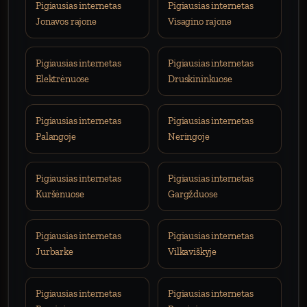
Pigiausias internetas
Pigiausias internetas
Jonavos rajone
Visagino rajone
Pigiausias internetas
Pigiausias internetas
Elektrėnuose
Druskininkuose
Pigiausias internetas
Pigiausias internetas
Palangoje
Neringoje
Pigiausias internetas
Pigiausias internetas
Kuršėnuose
Gargžduose
Pigiausias internetas
Pigiausias internetas
Jurbarke
Vilkaviškyje
Pigiausias internetas
Pigiausias internetas