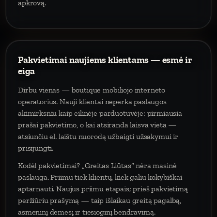
apkrovą.
Pakvietimai naujiems klientams — esmė ir
eiga
Dirbu vienas — boutique mobiliojo interneto
operatorius. Nauji klientai neperka paslaugos
akimirksniu kaip eilinėje parduotuvėje: pirmiausia
prašai pakvietimo, o kai atsiranda laisva vieta —
atsiunčiu el. laištu nuorodą užbaigti užsakymui ir
prisijungti.
Kodėl pakvietimai? „Greitas Liūtas“ nėra masinė
paslauga. Priimu tiek klientų, kiek galiu kokybiškai
aptarnauti. Naujus priimu etapais; prieš pakvietimą
peržiūriu prašymą — taip išlaikau greitą pagalbą,
asmeninį dėmesį ir tiesioginį bendravimą.