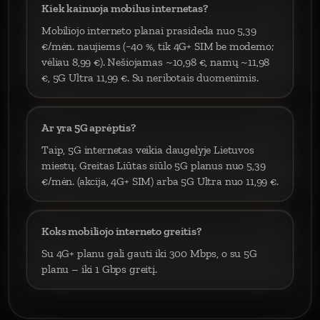
Kiek kainuoja mobilus internetas?
Mobiliojo interneto planai prasideda nuo 5,39
€/mėn. naujiems (−40 %, tik 4G+ SIM be modemo;
vėliau 8,99 €). Nešiojamas ~10,98 €, namų ~11,98
€, 5G Ultra 11,99 €. Su neribotais duomenimis.
Ar yra 5G aprėptis?
Taip, 5G internetas veikia daugelyje Lietuvos
miestų. Greitas Liūtas siūlo 5G planus nuo 5,39
€/mėn. (akcija, 4G+ SIM) arba 5G Ultra nuo 11,99 €.
Koks mobiliojo interneto greitis?
Su 4G+ planu gali gauti iki 300 Mbps, o su 5G
planu – iki 1 Gbps greitį.