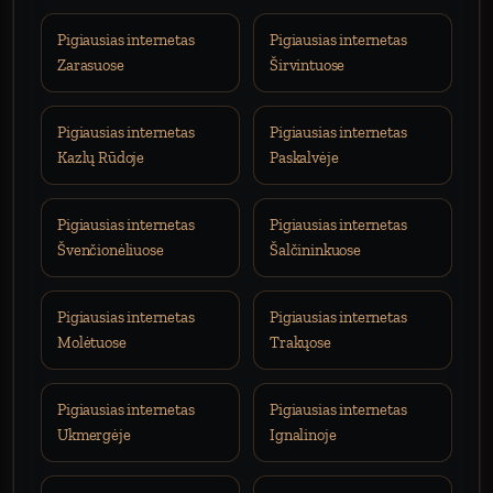
Pigiausias internetas
Pigiausias internetas
Zarasuose
Širvintuose
Pigiausias internetas
Pigiausias internetas
Kazlų Rūdoje
Paskalvėje
Pigiausias internetas
Pigiausias internetas
Švenčionėliuose
Šalčininkuose
Pigiausias internetas
Pigiausias internetas
Molėtuose
Trakųose
Pigiausias internetas
Pigiausias internetas
Ukmergėje
Ignalinoje