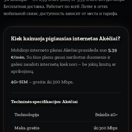
Бесплатная доставка. Работает по всей Литве в сетях
мобильной связи; доступность зависит от места и тарифа.
Kiek kainuoja pigiausias internetas Akėčiai?
Mobiliojo interneto planai Akėčiai prasideda nuo
5,39
€/mėn.
Su šiuo planu gausi neribotus duomenis ir
galėsi naudoti internetą kiek nori – be jokių limitų ar
apribojimų.
4G+ SIM
– greitis iki 300 Mbps.
Techninės specifikacijos: Akėčiai
Technologija
Belaidis 4G+
Maks. greitis
iki 300 Mbps