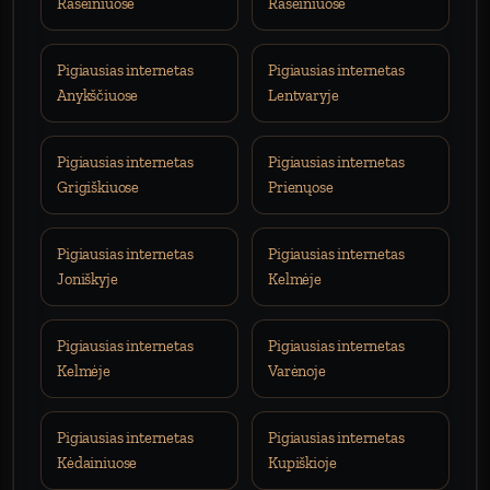
Raseiniuose
Raseiniuose
Pigiausias internetas
Pigiausias internetas
Anykščiuose
Lentvaryje
Pigiausias internetas
Pigiausias internetas
Grigiškiuose
Prienųose
Pigiausias internetas
Pigiausias internetas
Joniškyje
Kelmėje
Pigiausias internetas
Pigiausias internetas
Kelmėje
Varėnoje
Pigiausias internetas
Pigiausias internetas
Kėdainiuose
Kupiškioje