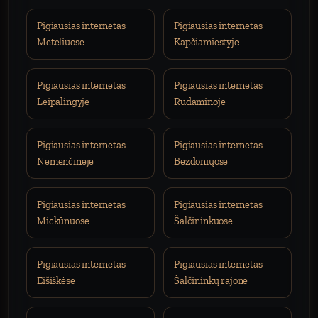
Pigiausias internetas
Pigiausias internetas
Meteliuose
Kapčiamiestyje
Pigiausias internetas
Pigiausias internetas
Leipalingyje
Rudaminoje
Pigiausias internetas
Pigiausias internetas
Nemenčinėje
Bezdoniųose
Pigiausias internetas
Pigiausias internetas
Mickūnuose
Šalčininkuose
Pigiausias internetas
Pigiausias internetas
Eišiškėse
Šalčininkų rajone