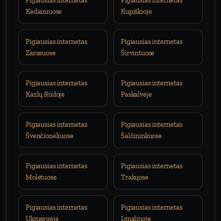
Pigiausias internetas
Pigiausias internetas
Kėdainiuose
Kupiškioje
Pigiausias internetas
Pigiausias internetas
Zarasuose
Širvintuose
Pigiausias internetas
Pigiausias internetas
Kazlų Rūdoje
Paskalvėje
Pigiausias internetas
Pigiausias internetas
Švenčionėliuose
Šalčininkuose
Pigiausias internetas
Pigiausias internetas
Molėtuose
Trakųose
Pigiausias internetas
Pigiausias internetas
Ukmergėje
Ignalinoje