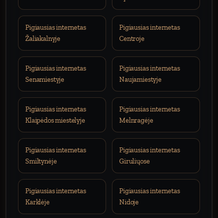
Pigiausias internetas
Pigiausias internetas
Žaliakalnyje
Centroje
Pigiausias internetas
Pigiausias internetas
Senamiestyje
Naujamiestyje
Pigiausias internetas
Pigiausias internetas
Klaipėdos miestelyje
Melnragėje
Pigiausias internetas
Pigiausias internetas
Smiltynėje
Giruliųose
Pigiausias internetas
Pigiausias internetas
Karklėje
Nidoje