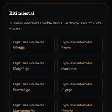
Kiti miestai
Mobilus internetas veikia visoje Lietuvoje. Pasirink kitą
miestą:
Pigiausias internetas
Pigiausias internetas
Vilniuje
Kaune
Pigiausias internetas
Pigiausias internetas
Klaipėdoje
Šiauliuose
Pigiausias internetas
Pigiausias internetas
Panevėžyje
Alytuje
Pigiausias internetas
Pigiausias internetas
Marijampolėje
Utenoje