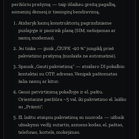
peržiūriu prašymą — taip išlaikau greitą pagalbą,
asmeninį dėmesį ir tiesioginį bendravimą.
Atidaryk kainų konstruktorių pagrindiniame
puslapyje ir pasirink planą (SIM, nešiojamas ar
namų modemas).
Jei tinka — įjunk „ČIUPK −40 %“ jungiklį prieš
pakvietimo prašymą (nuolaida ne automatinė).
Spausk „Gauti pakvietimą“ — atsidaro DI pokalbis:
kontaktai su OTP, adresas, Venipak paštomatas
šalia namų ar kitur.
Gausi patvirtinimą pokalbyje ir el. paštu.
Orientacinė peržiūra ~5 val. iki pakvietimo el. laiško
su „Priimti“.
El. laištu atsiųsiu pakvietimą su nuoroda — užbaik
užsakymo vedlį: sutartis, asmens kodas, el. paštas,
telefonas, kortelė, mokėjimas.