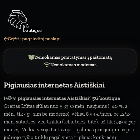
Grįžti į pagrindinį puslapį
Nemokamas pristatymas į paštomatą
Nemokamas modemas
Pigiausias internetas Aistiškiai
Ieškai
pigiausias internetas Aistiškiai
?
5G boutique
·
Greitas Liūtas siūlau nuo 5,39 €/mėn. naujiems (−40 %, 2
mėn., tik 4g+ sim be modemo); vėliau 8,99 €/mėn. be 12/24
mėn. sutarties. visi tinklai (telia, tele2, bitė). už tik 5,39 € per
mėnesį. Veikia visoje Lietuvoje – galimas prisijungimas prie
judriojo ryšio tinklų pagal vietą ir planą; konkrečių