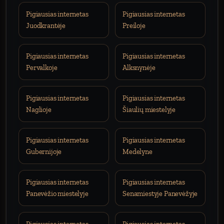
Pigiausias internetas
Pigiausias internetas
Juodkrantėje
Preiloje
Pigiausias internetas
Pigiausias internetas
Pervalkoje
Alksnynėje
Pigiausias internetas
Pigiausias internetas
Naglioje
Šiaulių miestelyje
Pigiausias internetas
Pigiausias internetas
Gubernijoje
Medelyne
Pigiausias internetas
Pigiausias internetas
Panevėžio miestelyje
Senamiestyje Panevėžyje