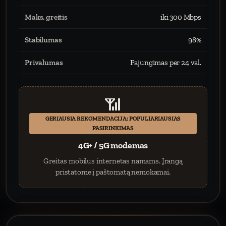
Maks. greitis
iki 300 Mbps
Stabilumas
98%
Privalumas
Pajungimas per 24 val.
📶
GERIAUSIA REKOMENDACIJA: POPULIARIAUSIAS
PASIRINKIMAS
4G+ / 5G modemas
Greitas mobilus internetas namams. Įrangą
pristatome į paštomatą nemokamai.