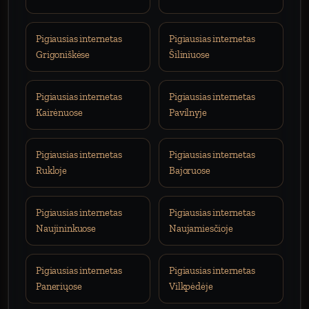
Pigiausias internetas
Pigiausias internetas
Grigoniškėse
Šiliniuose
Pigiausias internetas
Pigiausias internetas
Kairėnuose
Pavilnyje
Pigiausias internetas
Pigiausias internetas
Rukloje
Bajoruose
Pigiausias internetas
Pigiausias internetas
Naujininkuose
Naujamiesčioje
Pigiausias internetas
Pigiausias internetas
Paneriųose
Vilkpėdėje