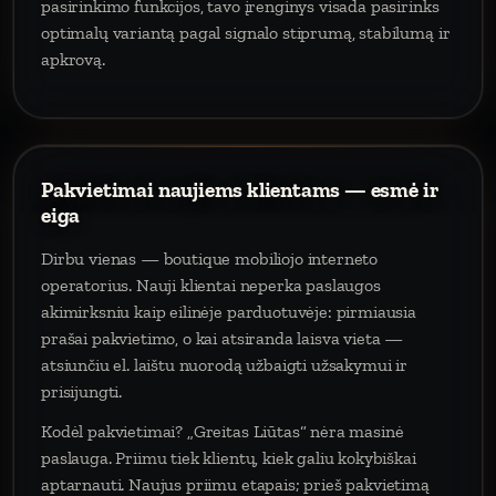
pasirinkimo funkcijos, tavo įrenginys visada pasirinks
optimalų variantą pagal signalo stiprumą, stabilumą ir
apkrovą.
Pakvietimai naujiems klientams — esmė ir
eiga
Dirbu vienas — boutique mobiliojo interneto
operatorius. Nauji klientai neperka paslaugos
akimirksniu kaip eilinėje parduotuvėje: pirmiausia
prašai pakvietimo, o kai atsiranda laisva vieta —
atsiunčiu el. laištu nuorodą užbaigti užsakymui ir
prisijungti.
Kodėl pakvietimai? „Greitas Liūtas“ nėra masinė
paslauga. Priimu tiek klientų, kiek galiu kokybiškai
aptarnauti. Naujus priimu etapais; prieš pakvietimą