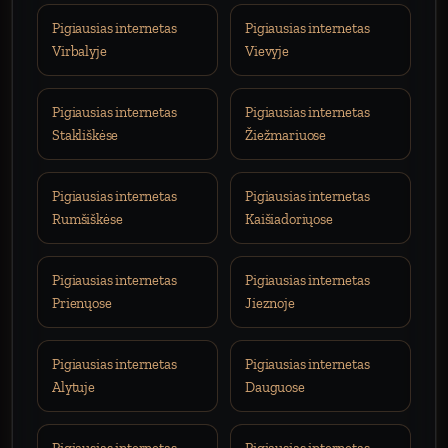
Pigiausias internetas
Pigiausias internetas
Virbalyje
Vievyje
Pigiausias internetas
Pigiausias internetas
Stakliškėse
Žiežmariuose
Pigiausias internetas
Pigiausias internetas
Rumšiškėse
Kaišiadoriųose
Pigiausias internetas
Pigiausias internetas
Prienųose
Jieznoje
Pigiausias internetas
Pigiausias internetas
Alytuje
Dauguose