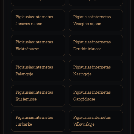
Pigiausias internetas
Pigiausias internetas
Jonavos rajone
Visagino rajone
Pigiausias internetas
Pigiausias internetas
Elektrėnuose
Druskininkuose
Pigiausias internetas
Pigiausias internetas
Palangoje
Neringoje
Pigiausias internetas
Pigiausias internetas
Kuršėnuose
Gargžduose
Pigiausias internetas
Pigiausias internetas
Jurbarke
Vilkaviškyje