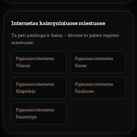
Internetas kaimyniniuose miestuose
Ta pati paslauga ir kaina – kituose to paties regiono
miestuose:
Pigiausias internetas
Pigiausias internetas
Vilniuje
Kaune
Pigiausias internetas
Pigiausias internetas
Klaipėdoje
Šiauliuose
Pigiausias internetas
Panevėžyje