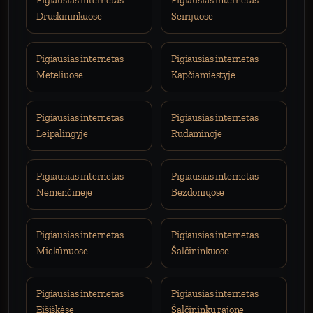
Pigiausias internetas
Pigiausias internetas
Druskininkuose
Seirijuose
Pigiausias internetas
Pigiausias internetas
Meteliuose
Kapčiamiestyje
Pigiausias internetas
Pigiausias internetas
Leipalingyje
Rudaminoje
Pigiausias internetas
Pigiausias internetas
Nemenčinėje
Bezdoniųose
Pigiausias internetas
Pigiausias internetas
Mickūnuose
Šalčininkuose
Pigiausias internetas
Pigiausias internetas
Eišiškėse
Šalčininkų rajone