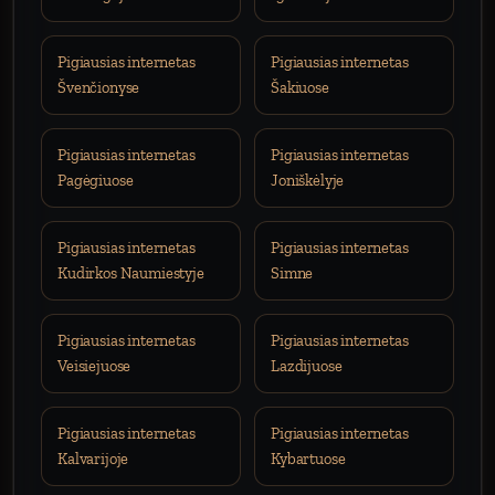
Pigiausias internetas
Pigiausias internetas
Švenčionyse
Šakiuose
Pigiausias internetas
Pigiausias internetas
Pagėgiuose
Joniškėlyje
Pigiausias internetas
Pigiausias internetas
Kudirkos Naumiestyje
Simne
Pigiausias internetas
Pigiausias internetas
Veisiejuose
Lazdijuose
Pigiausias internetas
Pigiausias internetas
Kalvarijoje
Kybartuose