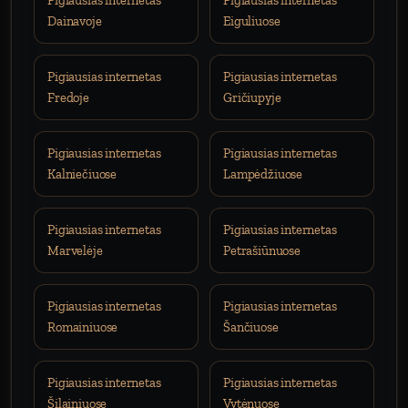
Pigiausias internetas
Pigiausias internetas
Dainavoje
Eiguliuose
Pigiausias internetas
Pigiausias internetas
Fredoje
Gričiupyje
Pigiausias internetas
Pigiausias internetas
Kalniečiuose
Lampėdžiuose
Pigiausias internetas
Pigiausias internetas
Marvelėje
Petrašiūnuose
Pigiausias internetas
Pigiausias internetas
Romainiuose
Šančiuose
Pigiausias internetas
Pigiausias internetas
Šilainiuose
Vytėnuose