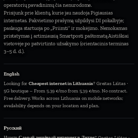
operatorių pavadinimų čia nenurodome.
Prisijunk prie klientų, kurie jau naudoja Pigiausias
internetas. Pakvietimo prašymą užpildysi DI pokalbyje;
paslauga startuoja po „Priimti“ ir mokėjimo. Nemokamas
pristatymas į artimiausią Smartposti paštomatą Aistiškiai
vietovėje po patvirtinto užsakymo (orientacinis terminas
3–5 d. d.).
English
Looking for
Cheapest internet in Lithuania
? Greitas Liūtas ·
5G boutique – From 5.39 €/mo from 5,39 €/mo. No contract.
Free delivery. Works across Lithuania on mobile networks;
availability depends on your location and plan.
Русский
Ищете
Самый дешёвый интернет в Литве
? Greitas Liūtas ·