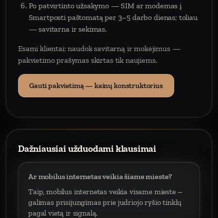
Po patvirtinto užsakymo — SIM ar modemas į
Smartposti paštomatą per 3–5 darbo dienas; toliau
— savitarna ir sekimas.
Esami klientai: naudok savitarną ir mokėjimus —
pakvietimo prašymas skirtas tik naujiems.
Gauti pakvietimą — kainų konstruktorius
Dažniausiai užduodami klausimai
Ar mobilus internetas veikia šiame mieste?
Taip, mobilus internetas veikia visame mieste –
galimas prisijungimas prie judriojo ryšio tinklų
pagal vietą ir signalą.