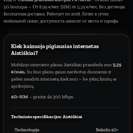
5G boutique – От 8,99 €/мес (SIM) от 5,39 €/мес. Без договора.
Бесплатная доставка. Работает по всей Литве в сетях
мобильной связи; доступность зависит от места и тарифа.
Kiek kainuoja pigiausias internetas
Aistiškiai?
Mobiliojo interneto planai Aistiškiai prasideda nuo
5,39
€/mėn.
Su šiuo planu gausi neribotus duomenis ir
galėsi naudoti internetą kiek nori – be jokių limitų ar
apribojimų.
4G+ SIM
– greitis iki 300 Mbps.
Techninės specifikacijos: Aistiškiai
Technologija
Belaidis 4G+