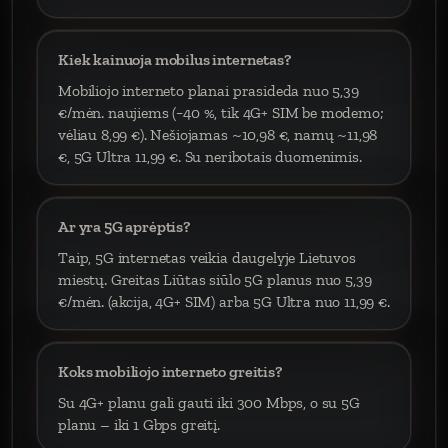
Kiek kainuoja mobilus internetas?
Mobiliojo interneto planai prasideda nuo 5,39
€/mėn. naujiems (−40 %, tik 4G+ SIM be modemo;
vėliau 8,99 €). Nešiojamas ~10,98 €, namų ~11,98
€, 5G Ultra 11,99 €. Su neribotais duomenimis.
Ar yra 5G aprėptis?
Taip, 5G internetas veikia daugelyje Lietuvos
miestų. Greitas Liūtas siūlo 5G planus nuo 5,39
€/mėn. (akcija, 4G+ SIM) arba 5G Ultra nuo 11,99 €.
Koks mobiliojo interneto greitis?
Su 4G+ planu gali gauti iki 300 Mbps, o su 5G
planu – iki 1 Gbps greitį.