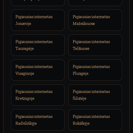
Pigiausias internetas
Pigiausias internetas
Jonavoje
Mažeikiuose
Pigiausias internetas
Pigiausias internetas
Tauragėje
Telšiuose
Pigiausias internetas
Pigiausias internetas
Visaginoje
Plungėje
Pigiausias internetas
Pigiausias internetas
Kretingoje
Šilutėje
Pigiausias internetas
Pigiausias internetas
Radviliškyje
Rokiškyje