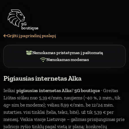
Grįžti į pagrindinį puslapį
Nemokamas pristatymas į paštomatą
Nemokamas modemas
Pigiausias internetas Alka
Ieškai
pigiausias internetas Alka
?
5G boutique
· Greitas
Liūtas siūlau nuo 5,39 €/mėn. naujiems (−40 %, 2 mėn., tik
4g+ sim be modemo); vėliau 8,99 €/mėn. be 12/24 mėn.
sutarties. visi tinklai (telia, tele2, bitė). už tik 5,39 € per
mėnesį. Veikia visoje Lietuvoje – galimas prisijungimas prie
judriojo ryšio tinklų pagal vietą ir planą; konkrečių