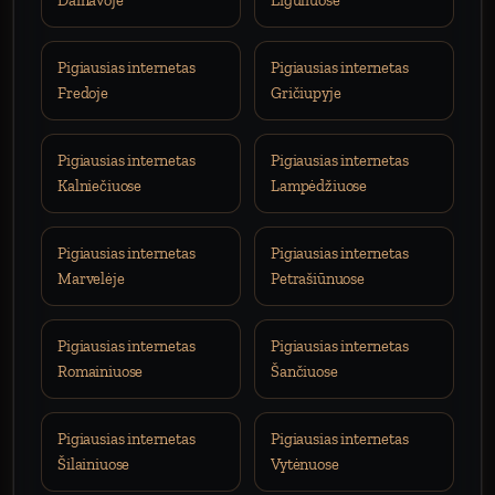
Dainavoje
Eiguliuose
Pigiausias internetas
Pigiausias internetas
Fredoje
Gričiupyje
Pigiausias internetas
Pigiausias internetas
Kalniečiuose
Lampėdžiuose
Pigiausias internetas
Pigiausias internetas
Marvelėje
Petrašiūnuose
Pigiausias internetas
Pigiausias internetas
Romainiuose
Šančiuose
Pigiausias internetas
Pigiausias internetas
Šilainiuose
Vytėnuose