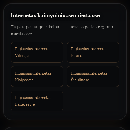
Internetas kaimyniniuose miestuose
Ta pati paslauga ir kaina – kituose to paties regiono
miestuose:
Pigiausias internetas
Pigiausias internetas
Vilniuje
Kaune
Pigiausias internetas
Pigiausias internetas
Klaipėdoje
Šiauliuose
Pigiausias internetas
Panevėžyje