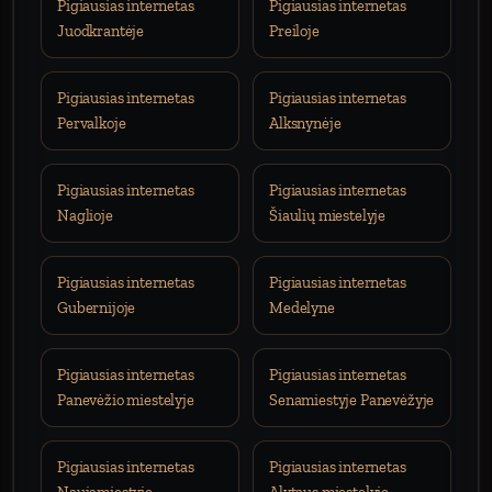
Pigiausias internetas
Pigiausias internetas
Juodkrantėje
Preiloje
Pigiausias internetas
Pigiausias internetas
Pervalkoje
Alksnynėje
Pigiausias internetas
Pigiausias internetas
Naglioje
Šiaulių miestelyje
Pigiausias internetas
Pigiausias internetas
Gubernijoje
Medelyne
Pigiausias internetas
Pigiausias internetas
Panevėžio miestelyje
Senamiestyje Panevėžyje
Pigiausias internetas
Pigiausias internetas