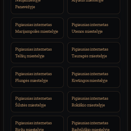
Naujamiestyje
Alytaus miestelyje
Panevėžyje
Pigiausias internetas
Pigiausias internetas
Marijampolės miestelyje
Utenos miestelyje
Pigiausias internetas
Pigiausias internetas
Telšių miestelyje
Tauragės miestelyje
Pigiausias internetas
Pigiausias internetas
Plungės miestelyje
Kretingos miestelyje
Pigiausias internetas
Pigiausias internetas
Šilutės miestelyje
Rokiškio miestelyje
Pigiausias internetas
Pigiausias internetas
Biržų miestelyje
Radviliškio miestelyje