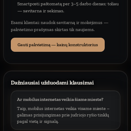
Smartposti paštomatą per 3–5 darbo dienas; toliau
— savitarna ir sekimas.
Esami klientai: naudok savitarną ir mokėjimus —
pakvietimo prašymas skirtas tik naujiems.
Gauti pakvietimą — kainų konstruktorius
Dažniausiai užduodami klausimai
Ar mobilus internetas veikia šiame mieste?
Taip, mobilus internetas veikia visame mieste –
galimas prisijungimas prie judriojo ryšio tinklų
pagal vietą ir signalą.