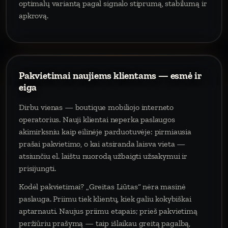
optimalų variantą pagal signalo stiprumą, stabilumą ir
apkrovą.
Pakvietimai naujiems klientams — esmė ir
eiga
Dirbu vienas — boutique mobiliojo interneto
operatorius. Nauji klientai neperka paslaugos
akimirksniu kaip eilinėje parduotuvėje: pirmiausia
prašai pakvietimo, o kai atsiranda laisva vieta —
atsiunčiu el. laištu nuorodą užbaigti užsakymui ir
prisijungti.
Kodėl pakvietimai? „Greitas Liūtas“ nėra masinė
paslauga. Priimu tiek klientų, kiek galiu kokybiškai
aptarnauti. Naujus priimu etapais; prieš pakvietimą
peržiūriu prašymą — taip išlaikau greitą pagalbą,