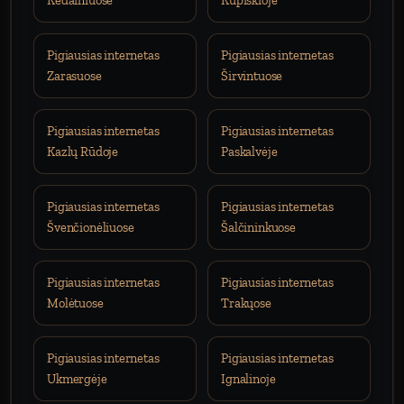
Kėdainiuose
Kupiškioje
Pigiausias internetas
Pigiausias internetas
Zarasuose
Širvintuose
Pigiausias internetas
Pigiausias internetas
Kazlų Rūdoje
Paskalvėje
Pigiausias internetas
Pigiausias internetas
Švenčionėliuose
Šalčininkuose
Pigiausias internetas
Pigiausias internetas
Molėtuose
Trakųose
Pigiausias internetas
Pigiausias internetas
Ukmergėje
Ignalinoje