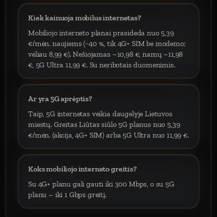
Kiek kainuoja mobilus internetas?
Mobiliojo interneto planai prasideda nuo 5,39
€/mėn. naujiems (−40 %, tik 4G+ SIM be modemo;
vėliau 8,99 €). Nešiojamas ~10,98 €, namų ~11,98
€, 5G Ultra 11,99 €. Su neribotais duomenimis.
Ar yra 5G aprėptis?
Taip, 5G internetas veikia daugelyje Lietuvos
miestų. Greitas Liūtas siūlo 5G planus nuo 5,39
€/mėn. (akcija, 4G+ SIM) arba 5G Ultra nuo 11,99 €.
Koks mobiliojo interneto greitis?
Su 4G+ planu gali gauti iki 300 Mbps, o su 5G
planu – iki 1 Gbps greitį.