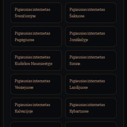
Pigiausias internetas
Pigiausias internetas
Švenčionyse
Šakiuose
Pigiausias internetas
Pigiausias internetas
Pagėgiuose
Joniškėlyje
Pigiausias internetas
Pigiausias internetas
Kudirkos Naumiestyje
Simne
Pigiausias internetas
Pigiausias internetas
Veisiejuose
Lazdijuose
Pigiausias internetas
Pigiausias internetas
Kalvarijoje
Kybartuose