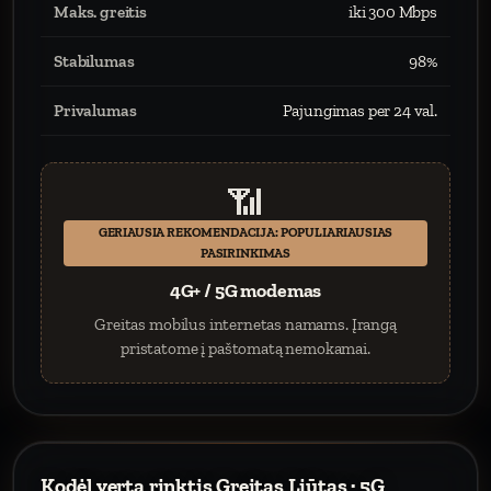
Maks. greitis
iki 300 Mbps
Stabilumas
98%
Privalumas
Pajungimas per 24 val.
📶
GERIAUSIA REKOMENDACIJA: POPULIARIAUSIAS
PASIRINKIMAS
4G+ / 5G modemas
Greitas mobilus internetas namams. Įrangą
pristatome į paštomatą nemokamai.
Kodėl verta rinktis Greitas Liūtas · 5G