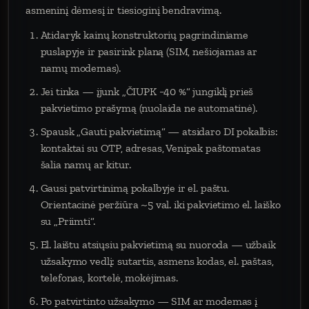
asmeninį dėmesį ir tiesioginį bendravimą.
Atidaryk kainų konstruktorių pagrindiniame
puslapyje ir pasirink planą (SIM, nešiojamas ar
namų modemas).
Jei tinka — įjunk „ČIUPK −40 %“ jungiklį prieš
pakvietimo prašymą (nuolaida ne automatinė).
Spausk „Gauti pakvietimą“ — atsidaro DI pokalbis:
kontaktai su OTP, adresas, Venipak paštomatas
šalia namų ar kitur.
Gausi patvirtinimą pokalbyje ir el. paštu.
Orientacinė peržiūra ~5 val. iki pakvietimo el. laiško
su „Priimti“.
El. laištu atsiųsiu pakvietimą su nuoroda — užbaik
užsakymo vedlį: sutartis, asmens kodas, el. paštas,
telefonas, kortelė, mokėjimas.
Po patvirtinto užsakymo — SIM ar modemas į