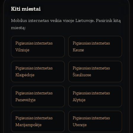
Kiti miestai
Mobilus internetas veikia visoje Lietuvoje. Pasirink kitą
miestą:
Pigiausias internetas
Pigiausias internetas
Vilniuje
Kaune
Pigiausias internetas
Pigiausias internetas
Klaipėdoje
Šiauliuose
Pigiausias internetas
Pigiausias internetas
Panevėžyje
Alytuje
Pigiausias internetas
Pigiausias internetas
Marijampolėje
Utenoje