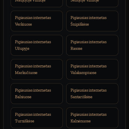
Naujojoje Vilnioje
Senojoje Vilnioje
Pigiausias internetas
Pigiausias internetas
Verkiuose
Šnipiškėse
Pigiausias internetas
Pigiausias internetas
Užupyje
Rasose
Pigiausias internetas
Pigiausias internetas
Markučiuose
Valakampiuose
Pigiausias internetas
Pigiausias internetas
Balsiuose
Santariškėse
Pigiausias internetas
Pigiausias internetas
Turniškėse
Kalnėnuose