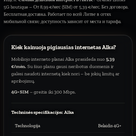
5G boutique – От 8,99 €/мес (SIM) от 5,39 €/мес. Без договора.
Бесплатная доставка. Работает по всей Литве в сетях
мобильной связи; доступность зависит от места и тарифа.
Kiek kainuoja pigiausias internetas Alka?
Mobiliojo interneto planai Alka prasideda nuo
5,39
€/mėn.
Su šiuo planu gausi neribotus duomenis ir
galėsi naudoti internetą kiek nori – be jokių limitų ar
apribojimų.
4G+ SIM
– greitis iki 300 Mbps.
Techninės specifikacijos: Alka
Technologija
Belaidis 4G+