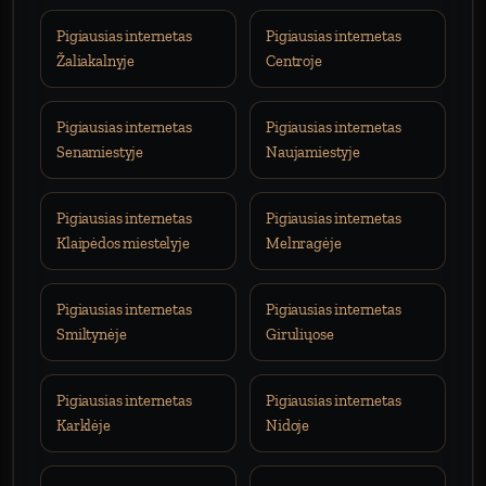
Pigiausias internetas
Pigiausias internetas
Žaliakalnyje
Centroje
Pigiausias internetas
Pigiausias internetas
Senamiestyje
Naujamiestyje
Pigiausias internetas
Pigiausias internetas
Klaipėdos miestelyje
Melnragėje
Pigiausias internetas
Pigiausias internetas
Smiltynėje
Giruliųose
Pigiausias internetas
Pigiausias internetas
Karklėje
Nidoje