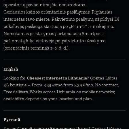
operatorių pavadinimų čia nenurodome.
Geriausios kainos orientacinis pasiūlymas: Pigiausias
internetas tavo mieste. Pakvietimo prašymą užpildysi DI
pokalbyje; paslauga startuoja po „Priimti“ ir mokėjimo.
Nemokamas pristatymas į artimiausią Smartposti
paštomatą Alka vietovėje po patvirtinto užsakymo
(orientacinis terminas 3–5 d. d.).
English
Looking for
Cheapest internet in Lithuania
? Greitas Liūtas ·
5G boutique – From 5.39 €/mo from 5,39 €/mo. No contract.
Free delivery. Works across Lithuania on mobile networks;
availability depends on your location and plan.
Русский
Ищете
Самый дешёвый интернет в Литве
? Greitas Liūtas ·