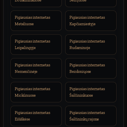
Druskininkuose
Seirijuose
Pigiausias internetas
Pigiausias internetas
Meteliuose
Kapčiamiestyje
Pigiausias internetas
Pigiausias internetas
Leipalingyje
Rudaminoje
Pigiausias internetas
Pigiausias internetas
Nemenčinėje
Bezdoniųose
Pigiausias internetas
Pigiausias internetas
Mickūnuose
Šalčininkuose
Pigiausias internetas
Pigiausias internetas
Eišiškėse
Šalčininkų rajone