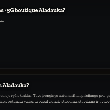
as · 5G boutique Aladauka?
us:
as Aladauka?
iojo ryšio tinklus. Tavo įrenginys automatiškai prisijungs prie ge
rinks optimalų variantą pagal signalo stiprumą, stabilumą ir apkro