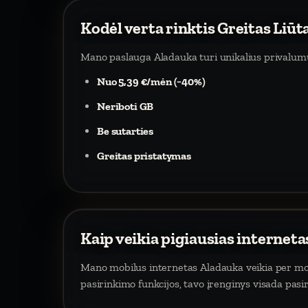
Kodėl verta rinktis Greitas Liūt
Mano paslauga Aladauka turi unikalius privalum
Nuo 5,39 €/mėn (−40%)
Neriboti GB
Be sutarties
Greitas pristatymas
Kaip veikia pigiausias internet
Mano mobilus internetas Aladauka veikia per mobil
pasirinkimo funkcijos, tavo įrenginys visada pasi