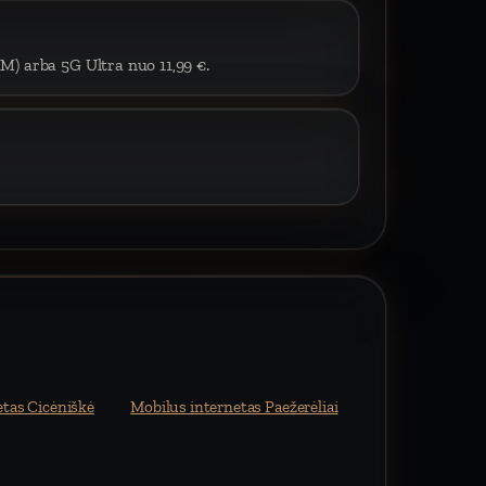
IM) arba 5G Ultra nuo 11,99 €.
etas Cicėniškė
Mobilus internetas Paežerėliai