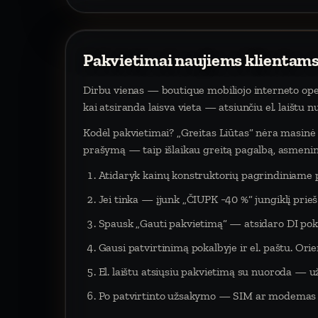
Pakvietimai naujiems klientams
Dirbu vienas — boutique mobiliojo interneto oper
kai atsiranda laisva vieta — atsiunčiu el. laištu 
Kodėl pakvietimai? „Greitas Liūtas“ nėra masinė p
prašymą — taip išlaikau greitą pagalbą, asmeninį
Atidaryk kainų konstruktorių pagrindiniame 
Jei tinka — įjunk „ČIUPK −40 %“ jungiklį pri
Spausk „Gauti pakvietimą“ — atsidaro DI poka
Gausi patvirtinimą pokalbyje ir el. paštu. Orien
El. laištu atsiųsiu pakvietimą su nuoroda — už
Po patvirtinto užsakymo — SIM ar modemas į 