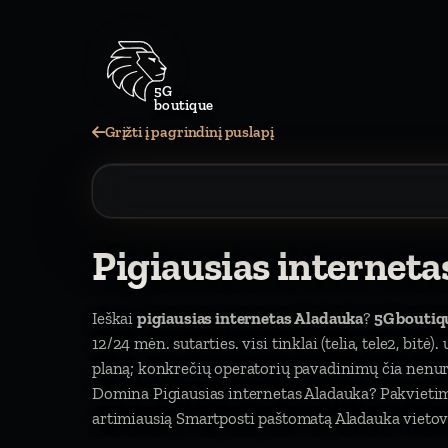
5G
boutique
Grįžti į pagrindinį puslapį
Pigiausias internet
Ieškai
pigiausias internetas Aladauka
?
5G boutiq
12/24 mėn. sutarties. visi tinklai (telia, tele2, bitė
planą; konkrečių operatorių pavadinimų čia nen
Domina Pigiausias internetas Aladauka? Pakvietim
artimiausią Smartposti paštomatą Aladauka vietovė