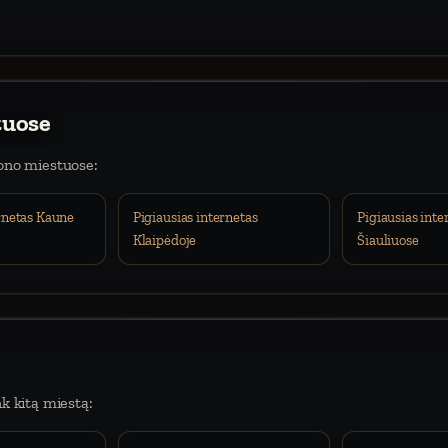
tuose
iono miestuose:
ernetas Kaune
Pigiausias internetas
Pigiausias inte
Klaipėdoje
Šiauliuose
nk kitą miestą: