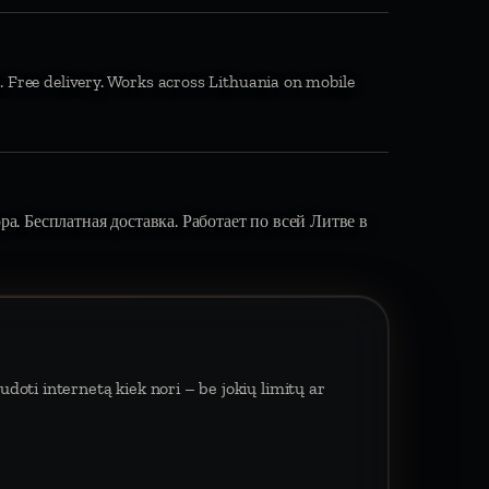
. Free delivery. Works across Lithuania on mobile
вора. Бесплатная доставка. Работает по всей Литве в
doti internetą kiek nori – be jokių limitų ar