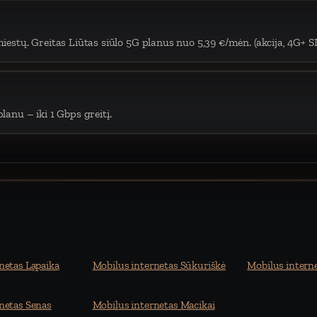
iestų. Greitas Liūtas siūlo 5G planus nuo 5,39 €/mėn. (akcija, 4G+ S
lanu – iki 1 Gbps greitį.
netas Lapaika
Mobilus internetas Sūkuriškė
Mobilus intern
netas Senas
Mobilus internetas Macikai