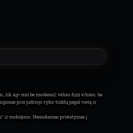
n., tik 4g+ sim be modemo); vėliau 8,99 €/mėn. be
jungimas prie judriojo ryšio tinklų pagal vietą ir
mti“ ir mokėjimo. Nemokamas pristatymas į