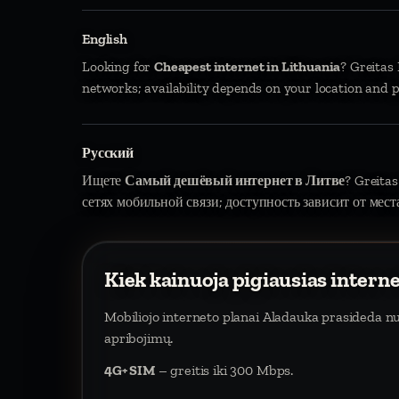
English
Looking for
Cheapest internet in Lithuania
? Greitas
networks; availability depends on your location and p
Русский
Ищете
Самый дешёвый интернет в Литве
? Greitas
сетях мобильной связи; доступность зависит от мест
Kiek kainuoja pigiausias intern
Mobiliojo interneto planai Aladauka prasideda n
apribojimų.
4G+ SIM
– greitis iki 300 Mbps.