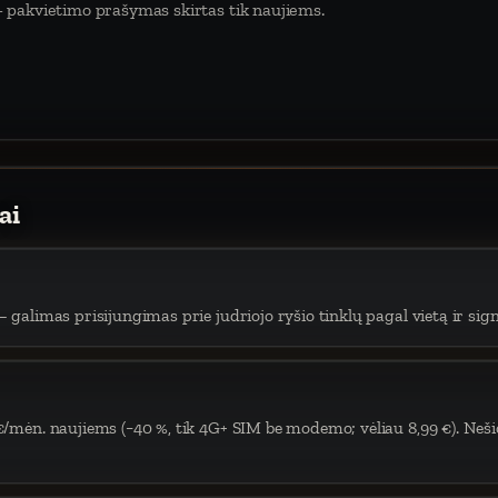
 pakvietimo prašymas skirtas tik naujiems.
ai
 galimas prisijungimas prie judriojo ryšio tinklų pagal vietą ir sign
€/mėn. naujiems (−40 %, tik 4G+ SIM be modemo; vėliau 8,99 €). Neši