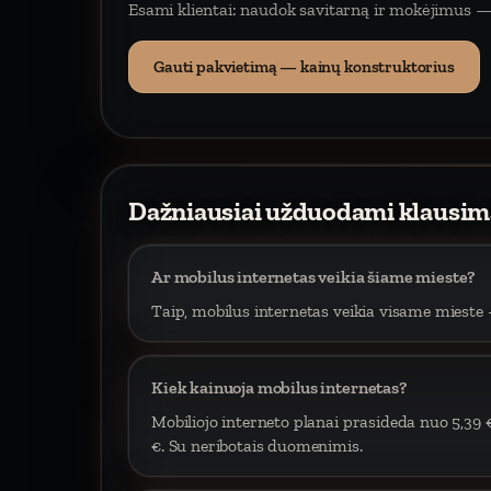
Esami klientai: naudok savitarną ir mokėjimus —
Gauti pakvietimą — kainų konstruktorius
Dažniausiai užduodami klausim
Ar mobilus internetas veikia šiame mieste?
Taip, mobilus internetas veikia visame mieste –
Kiek kainuoja mobilus internetas?
Mobiliojo interneto planai prasideda nuo 5,39 
€. Su neribotais duomenimis.