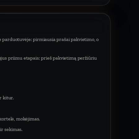
e parduotuvėje: pirmiausia prašai pakvietimo, o
ujus priimu etapais; prieš pakvietimą peržiūriu
 kitur.
 kortelė, mokėjimas.
ir sekimas.