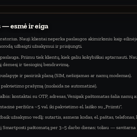
 — esmė ir eiga
atorius. Nauji klientai neperka paslaugos akimirksniu kaip eilinėj
nuorodą užbaigti užsakymui ir prisijungti.
aslauga. Priimu tiek klientų, kiek galiu kokybiškai aptarnauti. Na
 dėmesį ir tiesioginį bendravimą.
puslapyje ir pasirink planą (SIM, nešiojamas ar namų modemas).
eš pakvietimo prašymą (nuolaida ne automatinė).
lbis: kontaktai su OTP, adresas, Venipak paštomatas šalia namų ar
tacinė peržiūra ~5 val. iki pakvietimo el. laiško su „Priimti“.
baik užsakymo vedlį: sutartis, asmens kodas, el. paštas, telefonas,
Smartposti paštomatą per 3–5 darbo dienas; toliau — savitarna 