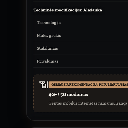
Techninės specifikacijos: Aladauka
Technologija
Maks. greitis
Stabilumas
Privalumas
📶
GERIAUSIA REKOMENDACIJA: POPULIARIAUSIAS
4G+ / 5G modemas
Greitas mobilus internetas namams. Įrangą