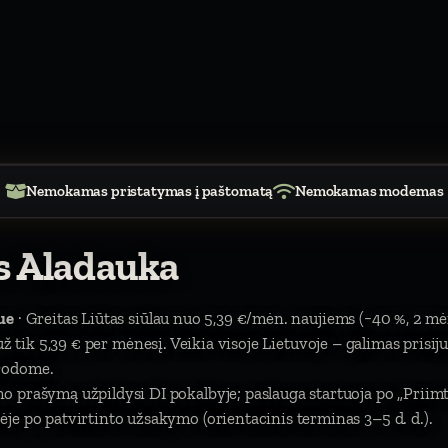
Nemokamas pristatymas į paštomatą
Nemokamas modemas
as Aladauka
ue
· Greitas Liūtas siūlau nuo 5,39 €/mėn. naujiems (−40 %, 2 mė
). už tik 5,39 € per mėnesį. Veikia visoje Lietuvoje – galimas prisi
urodome.
o prašymą užpildysi DI pokalbyje; paslauga startuoja po „Prii
je po patvirtinto užsakymo (orientacinis terminas 3–5 d. d.).