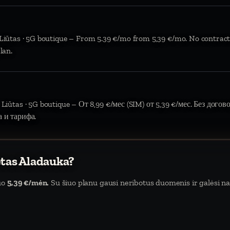
 Liūtas · 5G boutique – From 5.39 €/mo from 5,39 €/mo. No contract
lan.
 Liūtas · 5G boutique – От 8,99 €/мес (SIM) от 5,39 €/мес. Без дого
а и тарифа.
etas Aladauka?
uo
5,39 €/mėn.
Su šiuo planu gausi neribotus duomenis ir galėsi nau