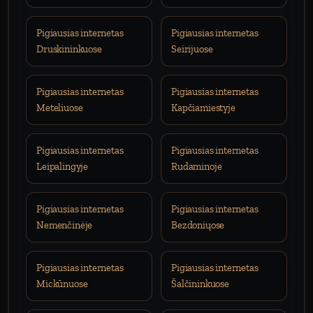
Pigiausias internetas
Pigiausias internetas
Druskininkuose
Seirijuose
Pigiausias internetas
Pigiausias internetas
Meteliuose
Kapčiamiestyje
Pigiausias internetas
Pigiausias internetas
Leipalingyje
Rudaminoje
Pigiausias internetas
Pigiausias internetas
Nemenčinėje
Bezdoniųose
Pigiausias internetas
Pigiausias internetas
Mickūnuose
Šalčininkuose