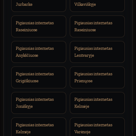
Jurbarke
Vilkaviškyje
Pigiausias internetas
Pigiausias internetas
Raseiniuose
Raseiniuose
Pigiausias internetas
Pigiausias internetas
Anykščiuose
Lentvaryje
Pigiausias internetas
Pigiausias internetas
Grigiškiuose
Prienųose
Pigiausias internetas
Pigiausias internetas
Joniškyje
Kelmėje
Pigiausias internetas
Pigiausias internetas
Kelmėje
Varėnoje