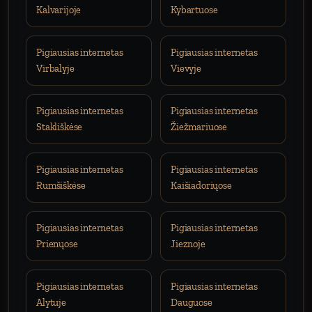
Kalvarijoje
Kybartuose
Pigiausias internetas
Pigiausias internetas
Virbalyje
Vievyje
Pigiausias internetas
Pigiausias internetas
Stakliškėse
Žiežmariuose
Pigiausias internetas
Pigiausias internetas
Rumšiškėse
Kaišiadoriųose
Pigiausias internetas
Pigiausias internetas
Prienųose
Jieznoje
Pigiausias internetas
Pigiausias internetas
Alytuje
Dauguose