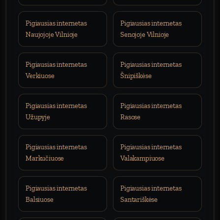
Pigiausias internetas
Pigiausias internetas
Naujojoje Vilnioje
Senojoje Vilnioje
Pigiausias internetas
Pigiausias internetas
Verkiuose
Šnipiškėse
Pigiausias internetas
Pigiausias internetas
Užupyje
Rasose
Pigiausias internetas
Pigiausias internetas
Markučiuose
Valakampiuose
Pigiausias internetas
Pigiausias internetas
Balsiuose
Santariškėse