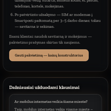
užsakymo vedlį: sutartis, asmens kodas, el. paštas,
telefonas, kortelė, mokėjimas.
Po patvirtinto užsakymo — SIM ar modemas į
Smartposti paštomatą per 3–5 darbo dienas; toliau
— savitarna ir sekimas.
Esami klientai: naudok savitarną ir mokėjimus —
pakvietimo prašymas skirtas tik naujiems.
Gauti pakvietimą — kainų konstruktorius
Dažniausiai užduodami klausimai
Ar mobilus internetas veikia šiame mieste?
Taip, mobilus internetas veikia visame mieste –