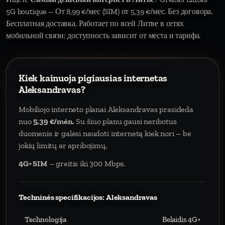
5G boutique – От 8,99 €/мес (SIM) от 5,39 €/мес. Без договора.
Бесплатная доставка. Работает по всей Литве в сетях
мобильной связи; доступность зависит от места и тарифа.
Kiek kainuoja pigiausias internetas
Aleksandravas?
Mobiliojo interneto planai Aleksandravas prasideda
nuo
5,39 €/mėn.
Su šiuo planu gausi neribotus
duomenis ir galėsi naudoti internetą kiek nori – be
jokių limitų ar apribojimų.
4G+ SIM
– greitis iki 300 Mbps.
Techninės specifikacijos: Aleksandravas
Technologija
Belaidis 4G+