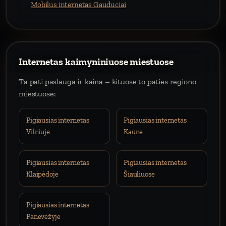
Mobilus internetas Gauduciai
Internetas kaimyniniuose miestuose
Ta pati paslauga ir kaina – kituose to paties regiono
miestuose:
Pigiausias internetas
Pigiausias internetas
Vilniuje
Kaune
Pigiausias internetas
Pigiausias internetas
Klaipėdoje
Šiauliuose
Pigiausias internetas
Panevėžyje