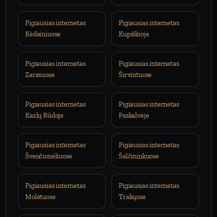
Pigiausias internetas
Pigiausias internetas
Kėdainiuose
Kupiškioje
Pigiausias internetas
Pigiausias internetas
Zarasuose
Širvintuose
Pigiausias internetas
Pigiausias internetas
Kazlų Rūdoje
Paskalvėje
Pigiausias internetas
Pigiausias internetas
Švenčionėliuose
Šalčininkuose
Pigiausias internetas
Pigiausias internetas
Molėtuose
Trakųose