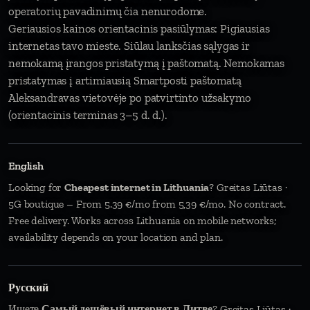
operatorių pavadinimų čia nenurodome.
Geriausios kainos orientacinis pasiūlymas: Pigiausias
internetas tavo mieste. Siūlau lanksčias sąlygas ir
nemokamą įrangos pristatymą į paštomatą. Nemokamas
pristatymas į artimiausią Smartposti paštomatą
Aleksandravas vietovėje po patvirtinto užsakymo
(orientacinis terminas 3–5 d. d.).
English
Looking for
Cheapest internet in Lithuania
? Greitas Liūtas ·
5G boutique – From 5.39 €/mo from 5,39 €/mo. No contract.
Free delivery. Works across Lithuania on mobile networks;
availability depends on your location and plan.
Русский
Ищете
Самый дешёвый интернет в Литве
? Greitas Liūtas ·