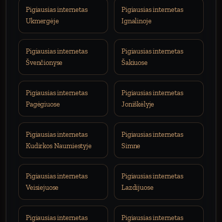
Pigiausias internetas
Pigiausias internetas
Ukmergėje
Ignalinoje
Pigiausias internetas
Pigiausias internetas
Švenčionyse
Šakiuose
Pigiausias internetas
Pigiausias internetas
Pagėgiuose
Joniškėlyje
Pigiausias internetas
Pigiausias internetas
Kudirkos Naumiestyje
Simne
Pigiausias internetas
Pigiausias internetas
Veisiejuose
Lazdijuose
Pigiausias internetas
Pigiausias internetas