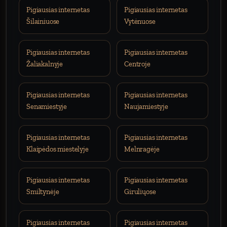
Pigiausias internetas
Pigiausias internetas
Šilainiuose
Vytėnuose
Pigiausias internetas
Pigiausias internetas
Žaliakalnyje
Centroje
Pigiausias internetas
Pigiausias internetas
Senamiestyje
Naujamiestyje
Pigiausias internetas
Pigiausias internetas
Klaipėdos miestelyje
Melnragėje
Pigiausias internetas
Pigiausias internetas
Smiltynėje
Giruliųose
Pigiausias internetas
Pigiausias internetas