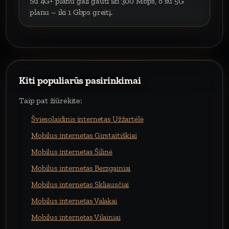
Su 4G+ planu gali gauti iki 300 Mbps, o su 5G
planu – iki 1 Gbps greitį.
Kiti populiarūs pasirinkimai
Taip pat žiūrėkite:
Šviesolaidinis internetas Užžartėlė
Mobilus internetas Girstaitiškiai
Mobilus internetas Šilinė
Mobilus internetas Berzgainiai
Mobilus internetas Skliausčiai
Mobilus internetas Valakai
Mobilus internetas Vilainiai