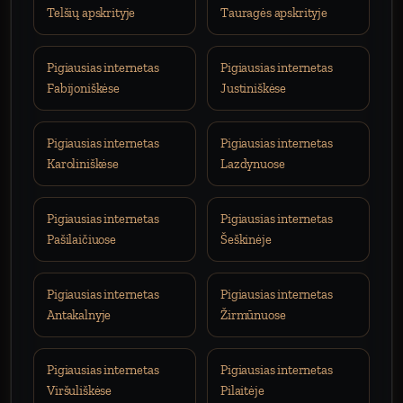
Telšių apskrityje
Tauragės apskrityje
Pigiausias internetas
Pigiausias internetas
Fabijoniškėse
Justiniškėse
Pigiausias internetas
Pigiausias internetas
Karoliniškėse
Lazdynuose
Pigiausias internetas
Pigiausias internetas
Pašilaičiuose
Šeškinėje
Pigiausias internetas
Pigiausias internetas
Antakalnyje
Žirmūnuose
Pigiausias internetas
Pigiausias internetas
Viršuliškėse
Pilaitėje