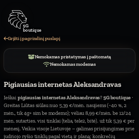
5
Grįžti į pagrindinį puslapį
Nemokamas pristatymas į paštomatą
Nemokamas modemas
Pigiausias internetas Aleksandravas
Ieškai
pigiausias internetas Aleksandravas
?
5G boutique
·
Greitas Liūtas siūlau nuo 5,39 €/mėn. naujiems (−40 %, 2
mėn., tik 4g+ sim be modemo); vėliau 8,99 €/mėn. be 12/24
mėn. sutarties. visi tinklai (telia, tele2, bitė). už tik 5,39 € per
mėnesį. Veikia visoje Lietuvoje – galimas prisijungimas prie
judriojo ryšio tinklų pagal vietą ir planą; konkrečių