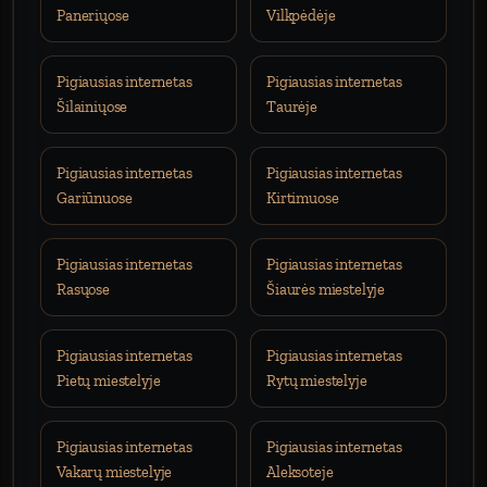
Paneriųose
Vilkpėdėje
Pigiausias internetas
Pigiausias internetas
Šilainiųose
Taurėje
Pigiausias internetas
Pigiausias internetas
Gariūnuose
Kirtimuose
Pigiausias internetas
Pigiausias internetas
Rasųose
Šiaurės miestelyje
Pigiausias internetas
Pigiausias internetas
Pietų miestelyje
Rytų miestelyje
Pigiausias internetas
Pigiausias internetas
Vakarų miestelyje
Aleksoteje