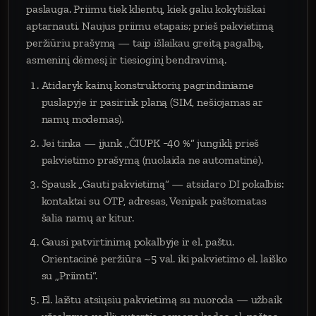
paslauga. Priimu tiek klientų, kiek galiu kokybiškai
aptarnauti. Naujus priimu etapais; prieš pakvietimą
peržiūriu prašymą — taip išlaikau greitą pagalbą,
asmeninį dėmesį ir tiesioginį bendravimą.
Atidaryk kainų konstruktorių pagrindiniame
puslapyje ir pasirink planą (SIM, nešiojamas ar
namų modemas).
Jei tinka — įjunk „ČIUPK −40 %“ jungiklį prieš
pakvietimo prašymą (nuolaida ne automatinė).
Spausk „Gauti pakvietimą“ — atsidaro DI pokalbis:
kontaktai su OTP, adresas, Venipak paštomatas
šalia namų ar kitur.
Gausi patvirtinimą pokalbyje ir el. paštu.
Orientacinė peržiūra ~5 val. iki pakvietimo el. laiško
su „Priimti“.
El. laištu atsiųsiu pakvietimą su nuoroda — užbaik