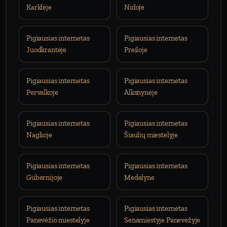
Karklėje
Nidoje
Pigiausias internetas
Pigiausias internetas
Juodkrantėje
Preiloje
Pigiausias internetas
Pigiausias internetas
Pervalkoje
Alksnynėje
Pigiausias internetas
Pigiausias internetas
Naglioje
Šiaulių miestelyje
Pigiausias internetas
Pigiausias internetas
Gubernijoje
Medelyne
Pigiausias internetas
Pigiausias internetas
Panevėžio miestelyje
Senamiestyje Panevėžyje