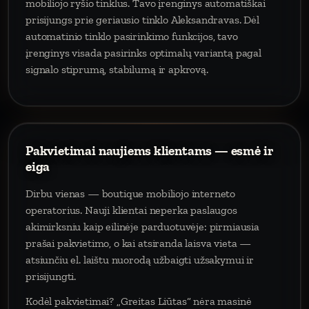
mobiliojo ryšio tinklus. Tavo įrenginys automatiškai
prisijungs prie geriausio tinklo Aleksandravas. Dėl
automatinio tinklo pasirinkimo funkcijos, tavo
įrenginys visada pasirinks optimalų variantą pagal
signalo stiprumą, stabilumą ir apkrovą.
Pakvietimai naujiems klientams — esmė ir
eiga
Dirbu vienas — boutique mobiliojo interneto
operatorius. Nauji klientai neperka paslaugos
akimirksniu kaip eilinėje parduotuvėje: pirmiausia
prašai pakvietimo, o kai atsiranda laisva vieta —
atsiunčiu el. laištu nuorodą užbaigti užsakymui ir
prisijungti.
Kodėl pakvietimai? „Greitas Liūtas“ nėra masinė