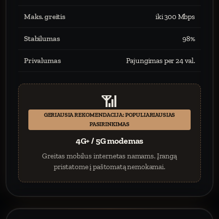
Maks. greitis
iki 300 Mbps
Stabilumas
98%
Privalumas
Pajungimas per 24 val.
📶
GERIAUSIA REKOMENDACIJA: POPULIARIAUSIAS
PASIRINKIMAS
4G+ / 5G modemas
Greitas mobilus internetas namams. Įrangą
pristatome į paštomatą nemokamai.