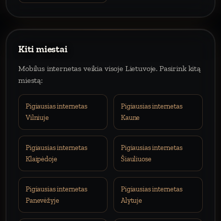
Kiti miestai
Mobilus internetas veikia visoje Lietuvoje. Pasirink kitą
miestą:
Pigiausias internetas
Pigiausias internetas
Vilniuje
Kaune
Pigiausias internetas
Pigiausias internetas
Klaipėdoje
Šiauliuose
Pigiausias internetas
Pigiausias internetas
Panevėžyje
Alytuje