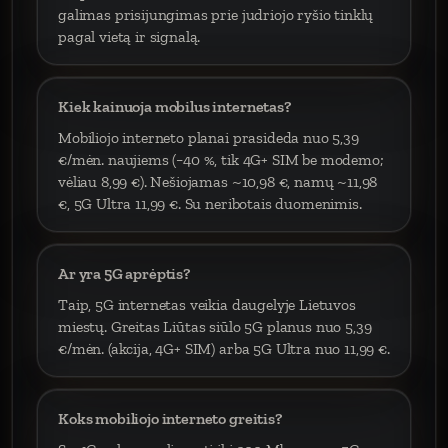
galimas prisijungimas prie judriojo ryšio tinklų
pagal vietą ir signalą.
Kiek kainuoja mobilus internetas?
Mobiliojo interneto planai prasideda nuo 5,39
€/mėn. naujiems (−40 %, tik 4G+ SIM be modemo;
vėliau 8,99 €). Nešiojamas ~10,98 €, namų ~11,98
€, 5G Ultra 11,99 €. Su neribotais duomenimis.
Ar yra 5G aprėptis?
Taip, 5G internetas veikia daugelyje Lietuvos
miestų. Greitas Liūtas siūlo 5G planus nuo 5,39
€/mėn. (akcija, 4G+ SIM) arba 5G Ultra nuo 11,99 €.
Koks mobiliojo interneto greitis?