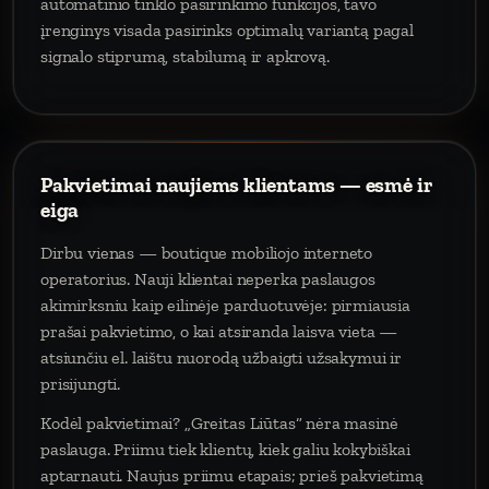
automatinio tinklo pasirinkimo funkcijos, tavo
įrenginys visada pasirinks optimalų variantą pagal
signalo stiprumą, stabilumą ir apkrovą.
Pakvietimai naujiems klientams — esmė ir
eiga
Dirbu vienas — boutique mobiliojo interneto
operatorius. Nauji klientai neperka paslaugos
akimirksniu kaip eilinėje parduotuvėje: pirmiausia
prašai pakvietimo, o kai atsiranda laisva vieta —
atsiunčiu el. laištu nuorodą užbaigti užsakymui ir
prisijungti.
Kodėl pakvietimai? „Greitas Liūtas“ nėra masinė
paslauga. Priimu tiek klientų, kiek galiu kokybiškai
aptarnauti. Naujus priimu etapais; prieš pakvietimą