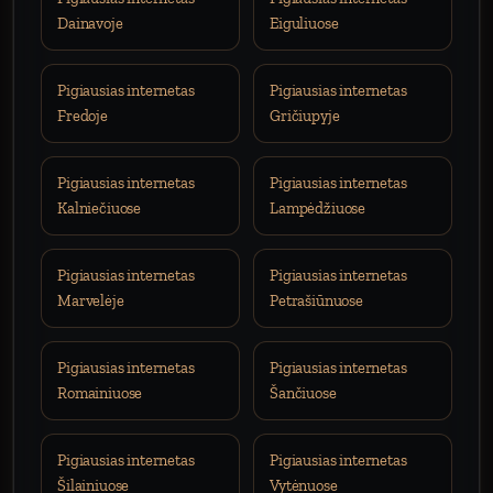
Dainavoje
Eiguliuose
Pigiausias internetas
Pigiausias internetas
Fredoje
Gričiupyje
Pigiausias internetas
Pigiausias internetas
Kalniečiuose
Lampėdžiuose
Pigiausias internetas
Pigiausias internetas
Marvelėje
Petrašiūnuose
Pigiausias internetas
Pigiausias internetas
Romainiuose
Šančiuose
Pigiausias internetas
Pigiausias internetas
Šilainiuose
Vytėnuose