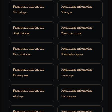
Pigiausias internetas
Pigiausias internetas
Virbalyje
Vievyje
Pigiausias internetas
Pigiausias internetas
Stakliškėse
Žiežmariuose
Pigiausias internetas
Pigiausias internetas
Rumšiškėse
Kaišiadoriųose
Pigiausias internetas
Pigiausias internetas
Prienųose
Jieznoje
Pigiausias internetas
Pigiausias internetas
Alytuje
Dauguose
Pigiausias internetas
Pigiausias internetas