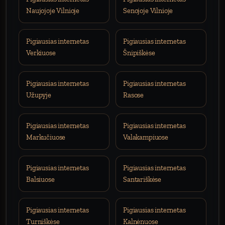
Naujojoje Vilnioje
Senojoje Vilnioje
Pigiausias internetas
Pigiausias internetas
Verkiuose
Šnipiškėse
Pigiausias internetas
Pigiausias internetas
Užupyje
Rasose
Pigiausias internetas
Pigiausias internetas
Markučiuose
Valakampiuose
Pigiausias internetas
Pigiausias internetas
Balsiuose
Santariškėse
Pigiausias internetas
Pigiausias internetas
Turniškėse
Kalnėnuose