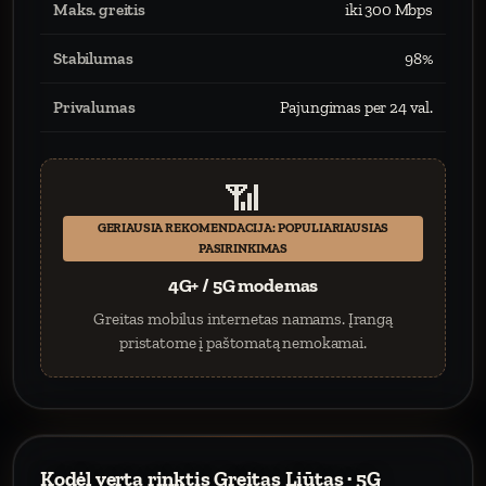
Maks. greitis
iki 300 Mbps
Stabilumas
98%
Privalumas
Pajungimas per 24 val.
📶
GERIAUSIA REKOMENDACIJA: POPULIARIAUSIAS
PASIRINKIMAS
4G+ / 5G modemas
Greitas mobilus internetas namams. Įrangą
pristatome į paštomatą nemokamai.
Kodėl verta rinktis Greitas Liūtas · 5G