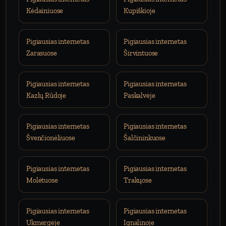
Kėdainiuose
Kupiškioje
Pigiausias internetas
Pigiausias internetas
Zarasuose
Širvintuose
Pigiausias internetas
Pigiausias internetas
Kazlų Rūdoje
Paskalvėje
Pigiausias internetas
Pigiausias internetas
Švenčionėliuose
Šalčininkuose
Pigiausias internetas
Pigiausias internetas
Molėtuose
Trakųose
Pigiausias internetas
Pigiausias internetas
Ukmergėje
Ignalinoje