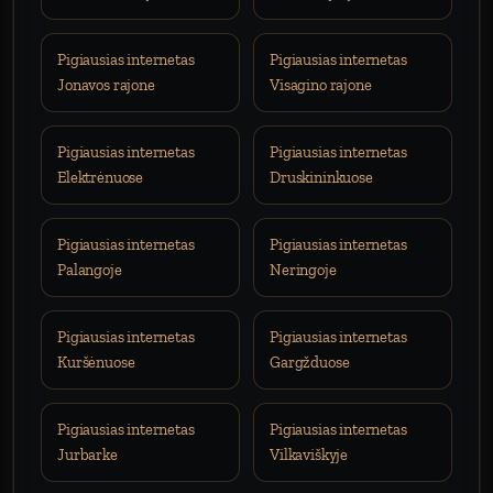
Pigiausias internetas
Pigiausias internetas
Jonavos rajone
Visagino rajone
Pigiausias internetas
Pigiausias internetas
Elektrėnuose
Druskininkuose
Pigiausias internetas
Pigiausias internetas
Palangoje
Neringoje
Pigiausias internetas
Pigiausias internetas
Kuršėnuose
Gargžduose
Pigiausias internetas
Pigiausias internetas
Jurbarke
Vilkaviškyje