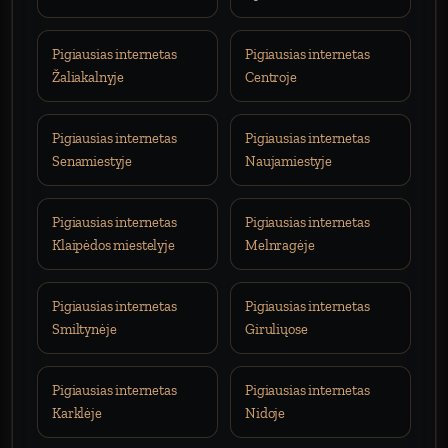
Pigiausias internetas
Pigiausias internetas
Žaliakalnyje
Centroje
Pigiausias internetas
Pigiausias internetas
Senamiestyje
Naujamiestyje
Pigiausias internetas
Pigiausias internetas
Klaipėdos miestelyje
Melnragėje
Pigiausias internetas
Pigiausias internetas
Smiltynėje
Giruliųose
Pigiausias internetas
Pigiausias internetas
Karklėje
Nidoje