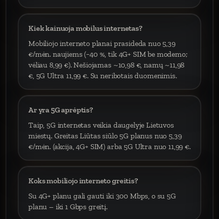
Kiek kainuoja mobilus internetas?
Mobiliojo interneto planai prasideda nuo 5,39
€/mėn. naujiems (−40 %, tik 4G+ SIM be modemo;
vėliau 8,99 €). Nešiojamas ~10,98 €, namų ~11,98
€, 5G Ultra 11,99 €. Su neribotais duomenimis.
Ar yra 5G aprėptis?
Taip, 5G internetas veikia daugelyje Lietuvos
miestų. Greitas Liūtas siūlo 5G planus nuo 5,39
€/mėn. (akcija, 4G+ SIM) arba 5G Ultra nuo 11,99 €.
Koks mobiliojo interneto greitis?
Su 4G+ planu gali gauti iki 300 Mbps, o su 5G
planu – iki 1 Gbps greitį.