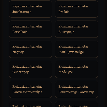
Pigiausias internetas
Pigiausias internetas
Juodkrantėje
Preiloje
Pigiausias internetas
Pigiausias internetas
Pervalkoje
Alksnynėje
Pigiausias internetas
Pigiausias internetas
Naglioje
Šiaulių miestelyje
Pigiausias internetas
Pigiausias internetas
Gubernijoje
Medelyne
Pigiausias internetas
Pigiausias internetas
Panevėžio miestelyje
Senamiestyje Panevėžyje
Pigiausias internetas
Pigiausias internetas