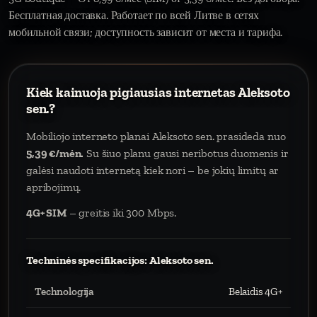
Бесплатная доставка. Работает по всей Литве в сетях
мобильной связи; доступность зависит от места и тарифа.
Kiek kainuoja pigiausias internetas Aleksoto
sen.?
Mobiliojo interneto planai Aleksoto sen. prasideda nuo
5,39 €/mėn.
Su šiuo planu gausi neribotus duomenis ir
galėsi naudoti internetą kiek nori – be jokių limitų ar
apribojimų.
4G+ SIM
– greitis iki 300 Mbps.
Techninės specifikacijos: Aleksoto sen.
Technologija
Belaidis 4G+