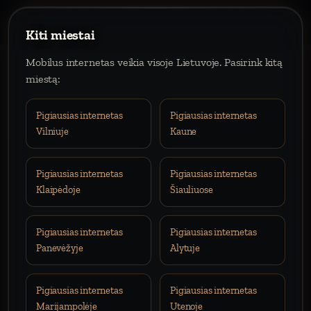
Kiti miestai
Mobilus internetas veikia visoje Lietuvoje. Pasirink kitą
miestą:
Pigiausias internetas
Pigiausias internetas
Vilniuje
Kaune
Pigiausias internetas
Pigiausias internetas
Klaipėdoje
Šiauliuose
Pigiausias internetas
Pigiausias internetas
Panevėžyje
Alytuje
Pigiausias internetas
Pigiausias internetas
Marijampolėje
Utenoje