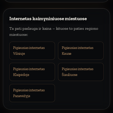
Internetas kaimyniniuose miestuose
Ta pati paslauga ir kaina – kituose to paties regiono
miestuose:
Pigiausias internetas
Pigiausias internetas
Vilniuje
Kaune
Pigiausias internetas
Pigiausias internetas
Klaipėdoje
Šiauliuose
Pigiausias internetas
Panevėžyje