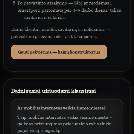
Po patvirtinto užsakymo — SIM ar modemas į
Smartposti paštomatą per 3–5 darbo dienas; toliau
— savitarna ir sekimas.
Esami klientai: naudok savitarną ir mokėjimus —
pakvietimo prašymas skirtas tik naujiems.
Gauti pakvietimą — kainų konstruktorius
Dažniausiai užduodami klausimai
Ar mobilus internetas veikia šiame mieste?
Taip, mobilus internetas veikia visame mieste –
galimas prisijungimas prie judriojo ryšio tinklų
pagal vietą ir signalą.