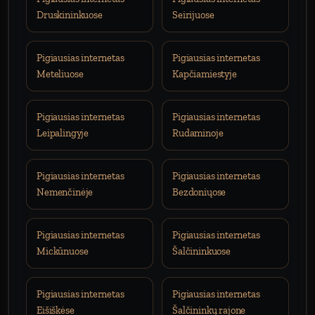
Druskininkuose
Seirijuose
Pigiausias internetas
Pigiausias internetas
Meteliuose
Kapčiamiestyje
Pigiausias internetas
Pigiausias internetas
Leipalingyje
Rudaminoje
Pigiausias internetas
Pigiausias internetas
Nemenčinėje
Bezdoniųose
Pigiausias internetas
Pigiausias internetas
Mickūnuose
Šalčininkuose
Pigiausias internetas
Pigiausias internetas
Eišiškėse
Šalčininkų rajone