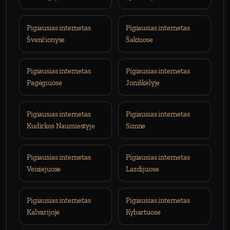
Pigiausias internetas
Pigiausias internetas
Švenčionyse
Šakiuose
Pigiausias internetas
Pigiausias internetas
Pagėgiuose
Joniškėlyje
Pigiausias internetas
Pigiausias internetas
Kudirkos Naumiestyje
Simne
Pigiausias internetas
Pigiausias internetas
Veisiejuose
Lazdijuose
Pigiausias internetas
Pigiausias internetas
Kalvarijoje
Kybartuose