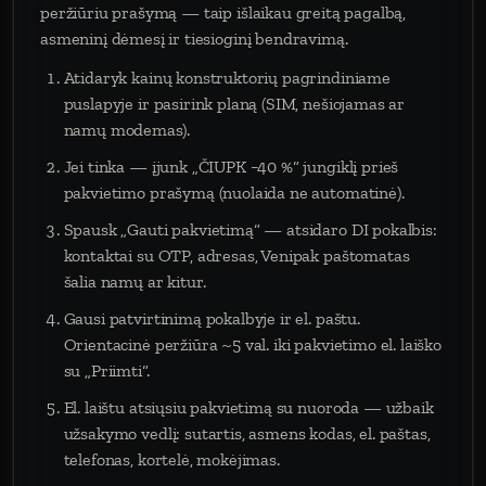
peržiūriu prašymą — taip išlaikau greitą pagalbą,
asmeninį dėmesį ir tiesioginį bendravimą.
Atidaryk kainų konstruktorių pagrindiniame
puslapyje ir pasirink planą (SIM, nešiojamas ar
namų modemas).
Jei tinka — įjunk „ČIUPK −40 %“ jungiklį prieš
pakvietimo prašymą (nuolaida ne automatinė).
Spausk „Gauti pakvietimą“ — atsidaro DI pokalbis:
kontaktai su OTP, adresas, Venipak paštomatas
šalia namų ar kitur.
Gausi patvirtinimą pokalbyje ir el. paštu.
Orientacinė peržiūra ~5 val. iki pakvietimo el. laiško
su „Priimti“.
El. laištu atsiųsiu pakvietimą su nuoroda — užbaik
užsakymo vedlį: sutartis, asmens kodas, el. paštas,
telefonas, kortelė, mokėjimas.