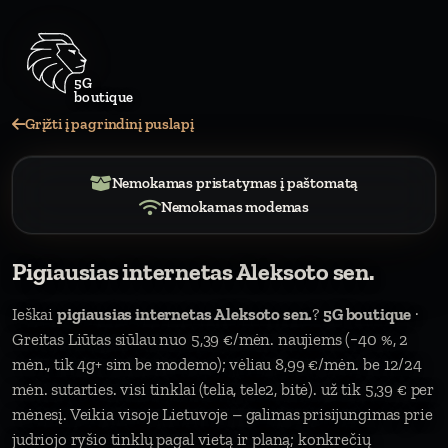
5G
bouti
Grįžti į pagrindinį puslapį
Nemokamas pristatymas į paštomatą
Nemokamas modemas
Pigiausias internetas Aleksoto sen.
Ieškai
pigiausias internetas Aleksoto sen.
?
5G boutique
·
Greitas Liūtas siūlau nuo 5,39 €/mėn. naujiems (−40 %, 2
mėn., tik 4g+ sim be modemo); vėliau 8,99 €/mėn. be 12/24
mėn. sutarties. visi tinklai (telia, tele2, bitė). už tik 5,39 € per
mėnesį. Veikia visoje Lietuvoje – galimas prisijungimas prie
judriojo ryšio tinklų pagal vietą ir planą; konkrečių