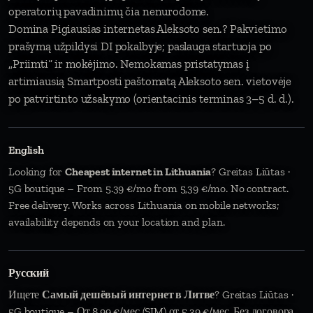
operatorių pavadinimų čia nenurodome.
Domina Pigiausias internetas Aleksoto sen.? Pakvietimo
prašymą užpildysi DI pokalbyje; paslauga startuoja po
„Priimti“ ir mokėjimo. Nemokamas pristatymas į
artimiausią Smartposti paštomatą Aleksoto sen. vietovėje
po patvirtinto užsakymo (orientacinis terminas 3–5 d. d.).
English
Looking for
Cheapest internet in Lithuania
? Greitas Liūtas ·
5G boutique – From 5.39 €/mo from 5,39 €/mo. No contract.
Free delivery. Works across Lithuania on mobile networks;
availability depends on your location and plan.
Русский
Ищете
Самый дешёвый интернет в Литве
? Greitas Liūtas ·
5G boutique – От 8,99 €/мес (SIM) от 5,39 €/мес. Без договора.