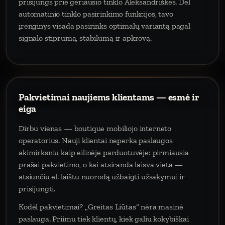
prisijungs prie geriausio tinklo Aleksandriškės. Dėl
automatinio tinklo pasirinkimo funkcijos, tavo
įrenginys visada pasirinks optimalų variantą pagal
signalo stiprumą, stabilumą ir apkrovą.
Pakvietimai naujiems klientams — esmė ir
eiga
Dirbu vienas — boutique mobiliojo interneto
operatorius. Nauji klientai neperka paslaugos
akimirksniu kaip eilinėje parduotuvėje: pirmiausia
prašai pakvietimo, o kai atsiranda laisva vieta —
atsiunčiu el. laištu nuorodą užbaigti užsakymui ir
prisijungti.
Kodėl pakvietimai? „Greitas Liūtas“ nėra masinė
paslauga. Priimu tiek klientų, kiek galiu kokybiškai