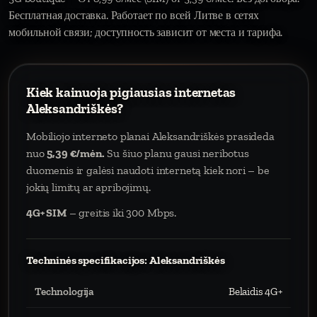
Бесплатная доставка. Работает по всей Литве в сетях
мобильной связи; доступность зависит от места и тарифа.
Kiek kainuoja pigiausias internetas
Aleksandriškės?
Mobiliojo interneto planai Aleksandriškės prasideda
nuo
5,39 €/mėn.
Su šiuo planu gausi neribotus
duomenis ir galėsi naudoti internetą kiek nori – be
jokių limitų ar apribojimų.
4G+ SIM
– greitis iki 300 Mbps.
Techninės specifikacijos: Aleksandriškės
Technologija
Belaidis 4G+