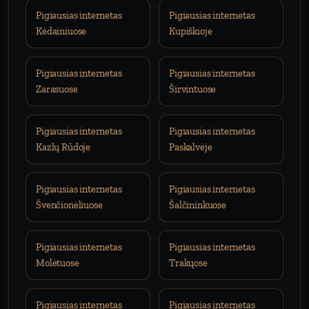
Pigiausias internetas
Pigiausias internetas
Kėdainiuose
Kupiškioje
Pigiausias internetas
Pigiausias internetas
Zarasuose
Širvintuose
Pigiausias internetas
Pigiausias internetas
Kazlų Rūdoje
Paskalvėje
Pigiausias internetas
Pigiausias internetas
Švenčionėliuose
Šalčininkuose
Pigiausias internetas
Pigiausias internetas
Molėtuose
Trakųose
Pigiausias internetas
Pigiausias internetas