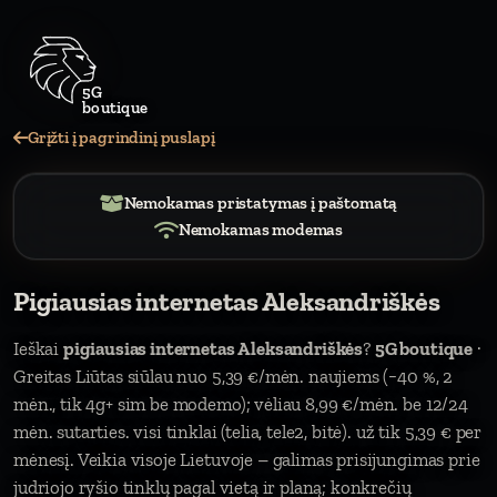
5
Grįžti į pagrindinį puslapį
Nemokamas pristatymas į paštomatą
Nemokamas modemas
Pigiausias internetas Aleksandriškės
Ieškai
pigiausias internetas Aleksandriškės
?
5G boutique
·
Greitas Liūtas siūlau nuo 5,39 €/mėn. naujiems (−40 %, 2
mėn., tik 4g+ sim be modemo); vėliau 8,99 €/mėn. be 12/24
mėn. sutarties. visi tinklai (telia, tele2, bitė). už tik 5,39 € per
mėnesį. Veikia visoje Lietuvoje – galimas prisijungimas prie
judriojo ryšio tinklų pagal vietą ir planą; konkrečių