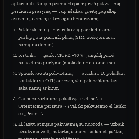
aptarnauti. Naujus priimu etapais; prieš pakvietimą
peržiūriu prašymą — taip išlaikau greitą pagalbą,
asmeninį dėmesį ir tiesioginį bendravimą.
Atidaryk kainų konstruktorių pagrindiniame
puslapyje ir pasirink planą (SIM, nešiojamas ar
namų modemas).
Jei tinka — įjunk „ČIUPK −40 %“ jungiklį prieš
pakvietimo prašymą (nuolaida ne automatinė).
Spausk „Gauti pakvietimą“ — atsidaro DI pokalbis:
kontaktai su OTP, adresas, Venipak paštomatas
šalia namų ar kitur.
Gausi patvirtinimą pokalbyje ir el. paštu.
Orientacinė peržiūra ~5 val. iki pakvietimo el. laiško
su „Priimti“.
El. laištu atsiųsiu pakvietimą su nuoroda — užbaik
užsakymo vedlį: sutartis, asmens kodas, el. paštas,
telefonas, kortelė, mokėjimas.