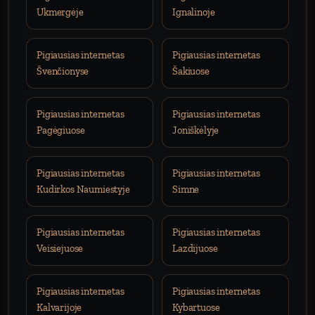
Ukmergėje
Ignalinoje
Pigiausias internetas
Pigiausias internetas
Švenčionyse
Šakiuose
Pigiausias internetas
Pigiausias internetas
Pagėgiuose
Joniškėlyje
Pigiausias internetas
Pigiausias internetas
Kudirkos Naumiestyje
Simne
Pigiausias internetas
Pigiausias internetas
Veisiejuose
Lazdijuose
Pigiausias internetas
Pigiausias internetas
Kalvarijoje
Kybartuose