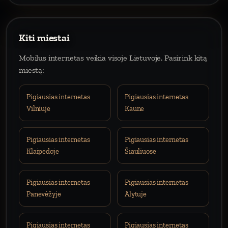
Kiti miestai
Mobilus internetas veikia visoje Lietuvoje. Pasirink kitą
miestą:
Pigiausias internetas
Pigiausias internetas
Vilniuje
Kaune
Pigiausias internetas
Pigiausias internetas
Klaipėdoje
Šiauliuose
Pigiausias internetas
Pigiausias internetas
Panevėžyje
Alytuje
Pigiausias internetas
Pigiausias internetas