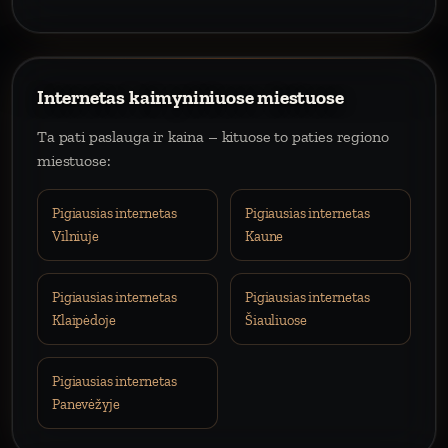
Internetas kaimyniniuose miestuose
Ta pati paslauga ir kaina – kituose to paties regiono
miestuose:
Pigiausias internetas
Pigiausias internetas
Vilniuje
Kaune
Pigiausias internetas
Pigiausias internetas
Klaipėdoje
Šiauliuose
Pigiausias internetas
Panevėžyje