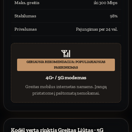
Maks. greitis
iki 300 Mbps
Stabilumas
98%
Privalumas
Pajungimas per 24 val.
📶
GERIAUSIA REKOMENDACIJA: POPULIARIAUSIAS
PASIRINKIMAS
4G+ / 5G modemas
Greitas mobilus internetas namams. Įrangą
pristatome į paštomatą nemokamai.
Kodėl verta rinktis Greitas Liūtas · 5G