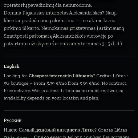
operatorių pavadinimų čia nenurodome.
Domina Pigiausias internetas Aleksandriškės? Nauji
klientai pradeda nuo pakvietimo — ne akimirksnio
pirkimo iš karto. Nemokamas pristatymas į artimiausią
Smartposti paštomatą Aleksandriškės vietovėje po
patvirtinto užsakymo (orientacinis terminas 3–5 d. d.).
English
Looking for
Cheapest internet in Lithuania
? Greitas Liūtas ·
5G boutique – From 5.39 €/mo from 5,39 €/mo. No contract.
Free delivery. Works across Lithuania on mobile networks;
availability depends on your location and plan.
Русский
Ищете
Самый дешёвый интернет в Литве
? Greitas Liūtas ·
5G boutique – От 8,99 €/мес (SIM) от 5,39 €/мес. Без договора.