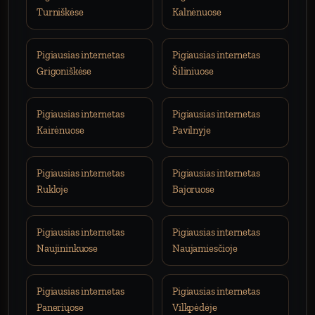
Turniškėse
Kalnėnuose
Pigiausias internetas
Pigiausias internetas
Grigoniškėse
Šiliniuose
Pigiausias internetas
Pigiausias internetas
Kairėnuose
Pavilnyje
Pigiausias internetas
Pigiausias internetas
Rukloje
Bajoruose
Pigiausias internetas
Pigiausias internetas
Naujininkuose
Naujamiesčioje
Pigiausias internetas
Pigiausias internetas
Paneriųose
Vilkpėdėje