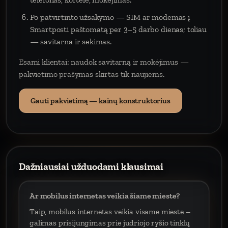
Po patvirtinto užsakymo — SIM ar modemas į
Smartposti paštomatą per 3–5 darbo dienas; toliau
— savitarna ir sekimas.
Esami klientai: naudok savitarną ir mokėjimus —
pakvietimo prašymas skirtas tik naujiems.
Gauti pakvietimą — kainų konstruktorius
Dažniausiai užduodami klausimai
Ar mobilus internetas veikia šiame mieste?
Taip, mobilus internetas veikia visame mieste –
galimas prisijungimas prie judriojo ryšio tinklų