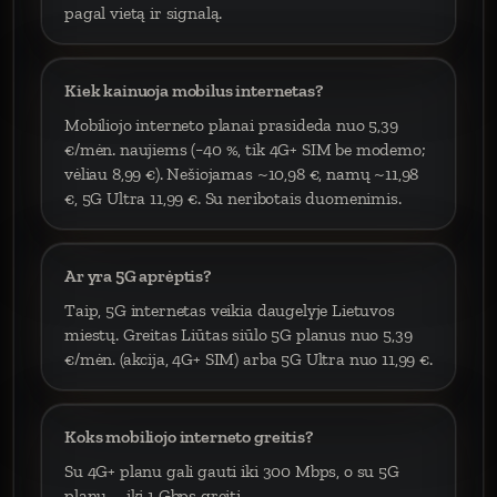
pagal vietą ir signalą.
Kiek kainuoja mobilus internetas?
Mobiliojo interneto planai prasideda nuo 5,39
€/mėn. naujiems (−40 %, tik 4G+ SIM be modemo;
vėliau 8,99 €). Nešiojamas ~10,98 €, namų ~11,98
€, 5G Ultra 11,99 €. Su neribotais duomenimis.
Ar yra 5G aprėptis?
Taip, 5G internetas veikia daugelyje Lietuvos
miestų. Greitas Liūtas siūlo 5G planus nuo 5,39
€/mėn. (akcija, 4G+ SIM) arba 5G Ultra nuo 11,99 €.
Koks mobiliojo interneto greitis?
Su 4G+ planu gali gauti iki 300 Mbps, o su 5G
planu – iki 1 Gbps greitį.