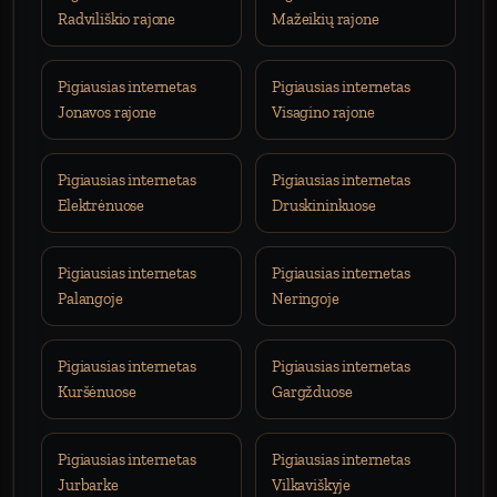
Radviliškio rajone
Mažeikių rajone
Pigiausias internetas
Pigiausias internetas
Jonavos rajone
Visagino rajone
Pigiausias internetas
Pigiausias internetas
Elektrėnuose
Druskininkuose
Pigiausias internetas
Pigiausias internetas
Palangoje
Neringoje
Pigiausias internetas
Pigiausias internetas
Kuršėnuose
Gargžduose
Pigiausias internetas
Pigiausias internetas
Jurbarke
Vilkaviškyje