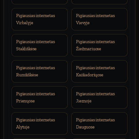
Pigiausias internetas
Pigiausias internetas
Virbalyje
Vievyje
Pigiausias internetas
Pigiausias internetas
Stakliškėse
Žiežmariuose
Pigiausias internetas
Pigiausias internetas
Rumšiškėse
Kaišiadoriųose
Pigiausias internetas
Pigiausias internetas
Prienųose
Jieznoje
Pigiausias internetas
Pigiausias internetas
Alytuje
Dauguose