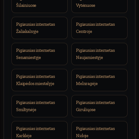
Šilainiuose
Vytėnuose
Pigiausias internetas
Pigiausias internetas
Žaliakalnyje
Centroje
Pigiausias internetas
Pigiausias internetas
Senamiestyje
Naujamiestyje
Pigiausias internetas
Pigiausias internetas
Klaipėdos miestelyje
Melnragėje
Pigiausias internetas
Pigiausias internetas
Smiltynėje
Giruliųose
Pigiausias internetas
Pigiausias internetas
Karklėje
Nidoje