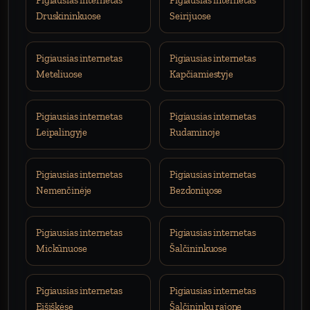
Pigiausias internetas
Pigiausias internetas
Druskininkuose
Seirijuose
Pigiausias internetas
Pigiausias internetas
Meteliuose
Kapčiamiestyje
Pigiausias internetas
Pigiausias internetas
Leipalingyje
Rudaminoje
Pigiausias internetas
Pigiausias internetas
Nemenčinėje
Bezdoniųose
Pigiausias internetas
Pigiausias internetas
Mickūnuose
Šalčininkuose
Pigiausias internetas
Pigiausias internetas
Eišiškėse
Šalčininkų rajone