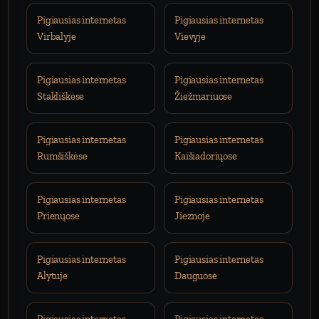
Pigiausias internetas
Pigiausias internetas
Virbalyje
Vievyje
Pigiausias internetas
Pigiausias internetas
Stakliškėse
Žiežmariuose
Pigiausias internetas
Pigiausias internetas
Rumšiškėse
Kaišiadoriųose
Pigiausias internetas
Pigiausias internetas
Prienųose
Jieznoje
Pigiausias internetas
Pigiausias internetas
Alytuje
Dauguose