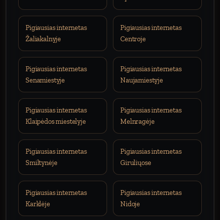
Pigiausias internetas
Pigiausias internetas
Žaliakalnyje
Centroje
Pigiausias internetas
Pigiausias internetas
Senamiestyje
Naujamiestyje
Pigiausias internetas
Pigiausias internetas
Klaipėdos miestelyje
Melnragėje
Pigiausias internetas
Pigiausias internetas
Smiltynėje
Giruliųose
Pigiausias internetas
Pigiausias internetas
Karklėje
Nidoje