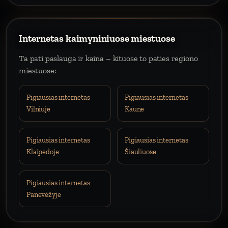
Internetas kaimyniniuose miestuose
Ta pati paslauga ir kaina – kituose to paties regiono
miestuose:
Pigiausias internetas
Pigiausias internetas
Vilniuje
Kaune
Pigiausias internetas
Pigiausias internetas
Klaipėdoje
Šiauliuose
Pigiausias internetas
Panevėžyje