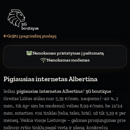
Grįžti į pagrindinį puslapį
Nemokamas pristatymas į paštomatą
Nemokamas modemas
Pigiausias internetas Albertina
Ieškai
pigiausias internetas Albertina
?
5G boutique
·
Greitas Liūtas siūlau nuo 5,39 €/mėn. naujiems (−40 %, 2
mėn., tik 4g+ sim be modemo); vėliau 8,99 €/mėn. be 12/24
mėn. sutarties. visi tinklai (telia, tele2, bitė). už tik 5,39 € per
mėnesį. Veikia visoje Lietuvoje – galimas prisijungimas prie
judriojo ryšio tinklų pagal vietą ir planą; konkrečių