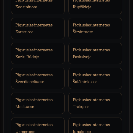
Pigiausias internetas
Pigiausias internetas
Kėdainiuose
Kupiškioje
Pigiausias internetas
Pigiausias internetas
Zarasuose
Širvintuose
Pigiausias internetas
Pigiausias internetas
Kazlų Rūdoje
Paskalvėje
Pigiausias internetas
Pigiausias internetas
Švenčionėliuose
Šalčininkuose
Pigiausias internetas
Pigiausias internetas
Molėtuose
Trakųose
Pigiausias internetas
Pigiausias internetas
Ukmergėje
Ignalinoje