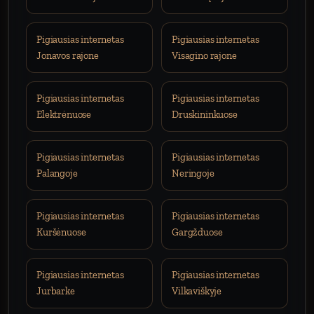
Pigiausias internetas
Pigiausias internetas
Jonavos rajone
Visagino rajone
Pigiausias internetas
Pigiausias internetas
Elektrėnuose
Druskininkuose
Pigiausias internetas
Pigiausias internetas
Palangoje
Neringoje
Pigiausias internetas
Pigiausias internetas
Kuršėnuose
Gargžduose
Pigiausias internetas
Pigiausias internetas
Jurbarke
Vilkaviškyje