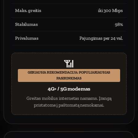
Maks. greitis
iki 300 Mbps
Stabilumas
98%
Privalumas
Pajungimas per 24 val.
📶
GERIAUSIA REKOMENDACIJA: POPULIARIAUSIAS
PASIRINKIMAS
4G+ / 5G modemas
Greitas mobilus internetas namams. Įrangą
pristatome į paštomatą nemokamai.