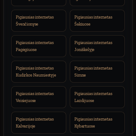
Pigiausias internetas
Pigiausias internetas
Švenčionyse
Šakiuose
Pigiausias internetas
Pigiausias internetas
Pagėgiuose
Joniškėlyje
Pigiausias internetas
Pigiausias internetas
Kudirkos Naumiestyje
Simne
Pigiausias internetas
Pigiausias internetas
Veisiejuose
Lazdijuose
Pigiausias internetas
Pigiausias internetas
Kalvarijoje
Kybartuose