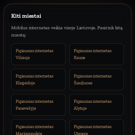
Kiti miestai
Mobilus internetas veikia visoje Lietuvoje. Pasirink kitą
miestą:
Pigiausias internetas
Pigiausias internetas
Vilniuje
Kaune
Pigiausias internetas
Pigiausias internetas
Klaipėdoje
Šiauliuose
Pigiausias internetas
Pigiausias internetas
Panevėžyje
Alytuje
Pigiausias internetas
Pigiausias internetas
Marijampolėje
Utenoje