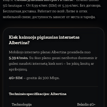
5G boutique – От 8,99 €/мес (SIM) от 5,39 €/мес. Без договора.
Бесплатная доставка. Работает по всей Литве в сетях
мобильной связи; доступность зависит от места и тарифа.
Kiek kainuoja pigiausias internetas
Albertina?
Mobiliojo interneto planai Albertina prasideda nuo
5,39 €/mėn.
Su šiuo planu gausi neribotus duomenis ir
galėsi naudoti internetą kiek nori – be jokių limitų ar
apribojimų.
4G+ SIM
– greitis iki 300 Mbps.
Techninės specifikacijos: Albertina
Technologija
Belaidis 4G+