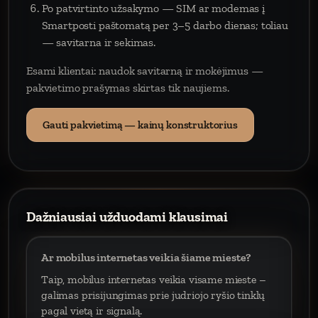
Po patvirtinto užsakymo — SIM ar modemas į
Smartposti paštomatą per 3–5 darbo dienas; toliau
— savitarna ir sekimas.
Esami klientai: naudok savitarną ir mokėjimus —
pakvietimo prašymas skirtas tik naujiems.
Gauti pakvietimą — kainų konstruktorius
Dažniausiai užduodami klausimai
Ar mobilus internetas veikia šiame mieste?
Taip, mobilus internetas veikia visame mieste –
galimas prisijungimas prie judriojo ryšio tinklų
pagal vietą ir signalą.