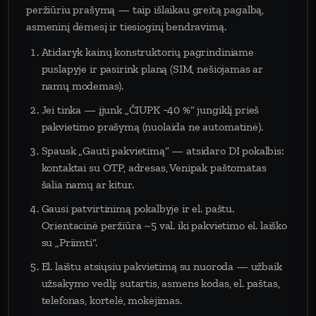
peržiūriu prašymą — taip išlaikau greitą pagalbą,
asmeninį dėmesį ir tiesioginį bendravimą.
Atidaryk kainų konstruktorių pagrindiniame
puslapyje ir pasirink planą (SIM, nešiojamas ar
namų modemas).
Jei tinka — įjunk „ČIUPK −40 %“ jungiklį prieš
pakvietimo prašymą (nuolaida ne automatinė).
Spausk „Gauti pakvietimą“ — atsidaro DI pokalbis:
kontaktai su OTP, adresas, Venipak paštomatas
šalia namų ar kitur.
Gausi patvirtinimą pokalbyje ir el. paštu.
Orientacinė peržiūra ~5 val. iki pakvietimo el. laiško
su „Priimti“.
El. laištu atsiųsiu pakvietimą su nuoroda — užbaik
užsakymo vedlį: sutartis, asmens kodas, el. paštas,
telefonas, kortelė, mokėjimas.