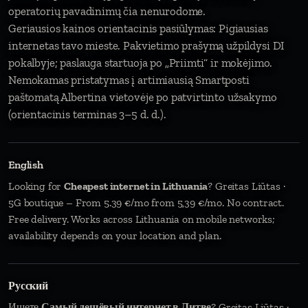
operatorių pavadinimų čia nenurodome.
Geriausios kainos orientacinis pasiūlymas: Pigiausias
internetas tavo mieste. Pakvietimo prašymą užpildysi DI
pokalbyje; paslauga startuoja po „Priimti“ ir mokėjimo.
Nemokamas pristatymas į artimiausią Smartposti
paštomatą Albertina vietovėje po patvirtinto užsakymo
(orientacinis terminas 3–5 d. d.).
English
Looking for
Cheapest internet in Lithuania
? Greitas Liūtas ·
5G boutique – From 5.39 €/mo from 5,39 €/mo. No contract.
Free delivery. Works across Lithuania on mobile networks;
availability depends on your location and plan.
Русский
Ищете
Самый дешёвый интернет в Литве
? Greitas Liūtas ·