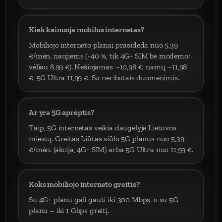
Kiek kainuoja mobilus internetas?
Mobiliojo interneto planai prasideda nuo 5,39
€/mėn. naujiems (−40 %, tik 4G+ SIM be modemo;
vėliau 8,99 €). Nešiojamas ~10,98 €, namų ~11,98
€, 5G Ultra 11,99 €. Su neribotais duomenimis.
Ar yra 5G aprėptis?
Taip, 5G internetas veikia daugelyje Lietuvos
miestų. Greitas Liūtas siūlo 5G planus nuo 5,39
€/mėn. (akcija, 4G+ SIM) arba 5G Ultra nuo 11,99 €.
Koks mobiliojo interneto greitis?
Su 4G+ planu gali gauti iki 300 Mbps, o su 5G
planu – iki 1 Gbps greitį.