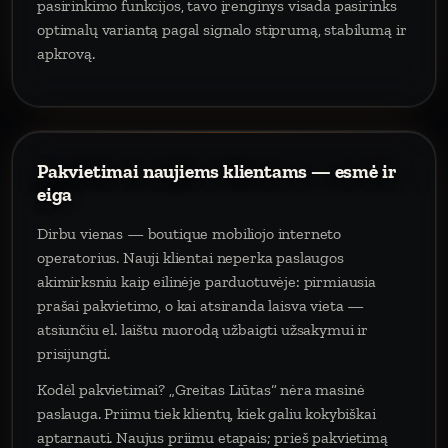
pasirinkimo funkcijos, tavo įrenginys visada pasirinks
optimalų variantą pagal signalo stiprumą, stabilumą ir
apkrovą.
Pakvietimai naujiems klientams — esmė ir
eiga
Dirbu vienas — boutique mobiliojo interneto
operatorius. Nauji klientai neperka paslaugos
akimirksniu kaip eilinėje parduotuvėje: pirmiausia
prašai pakvietimo, o kai atsiranda laisva vieta —
atsiunčiu el. laištu nuorodą užbaigti užsakymui ir
prisijungti.
Kodėl pakvietimai? „Greitas Liūtas“ nėra masinė
paslauga. Priimu tiek klientų, kiek galiu kokybiškai
aptarnauti. Naujus priimu etapais; prieš pakvietimą