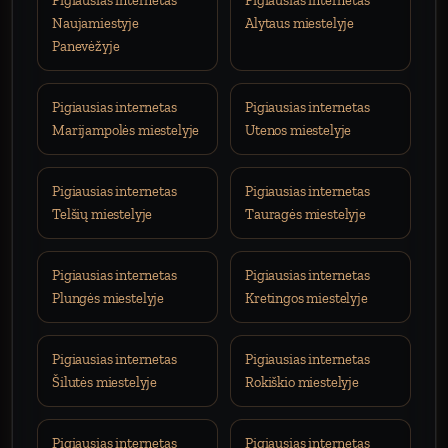
Pigiausias internetas
Pigiausias internetas
Naujamiestyje
Alytaus miestelyje
Panevėžyje
Pigiausias internetas
Pigiausias internetas
Marijampolės miestelyje
Utenos miestelyje
Pigiausias internetas
Pigiausias internetas
Telšių miestelyje
Tauragės miestelyje
Pigiausias internetas
Pigiausias internetas
Plungės miestelyje
Kretingos miestelyje
Pigiausias internetas
Pigiausias internetas
Šilutės miestelyje
Rokiškio miestelyje
Pigiausias internetas
Pigiausias internetas