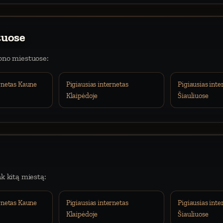
tuose
iono miestuose:
ernetas Kaune
Pigiausias internetas
Pigiausias inte
Klaipėdoje
Šiauliuose
nk kitą miestą:
ernetas Kaune
Pigiausias internetas
Pigiausias inte
Klaipėdoje
Šiauliuose