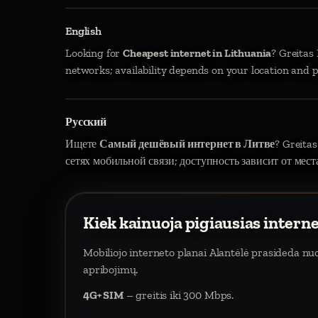
English
Looking for
Cheapest internet in Lithuania
? Greitas
networks; availability depends on your location and p
Русский
Ищете
Самый дешёвый интернет в Литве
? Greitas
сетях мобильной связи; доступность зависит от мест
Kiek kainuoja pigiausias intern
Mobiliojo interneto planai Alantėlė prasideda n
apribojimų.
4G+ SIM
– greitis iki 300 Mbps.