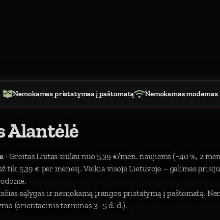
Nemokamas pristatymas į paštomatą
Nemokamas modemas
s Alantėlė
e
· Greitas Liūtas siūlau nuo 5,39 €/mėn. naujiems (−40 %, 2 mėn
). už tik 5,39 € per mėnesį. Veikia visoje Lietuvoje – galimas prisi
urodome.
nksčias sąlygas ir nemokamą įrangos pristatymą į paštomatą. N
mo (orientacinis terminas 3–5 d. d.).