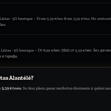
 Liūtas · 5G boutique – From 5.39 €/mo from 5,39 €/mo. No contract
lan.
 Liūtas · 5G boutique – От 8,99 €/мес (SIM) от 5,39 €/мес. Без дого
а и тарифа.
etas Alantėlė?
uo
5,39 €/mėn.
Su šiuo planu gausi neribotus duomenis ir galėsi naud