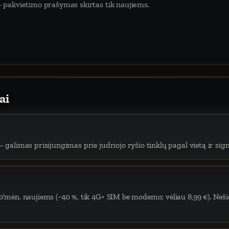
 pakvietimo prašymas skirtas tik naujiems.
ai
 galimas prisijungimas prie judriojo ryšio tinklų pagal vietą ir sign
€/mėn. naujiems (−40 %, tik 4G+ SIM be modemo; vėliau 8,99 €). Neši