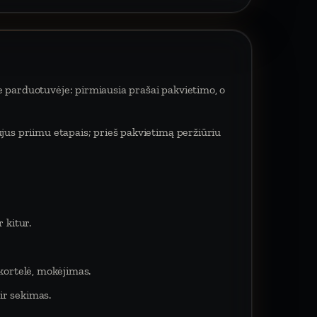
e parduotuvėje: pirmiausia prašai pakvietimo, o
ujus priimu etapais; prieš pakvietimą peržiūriu
 kitur.
 kortelė, mokėjimas.
ir sekimas.