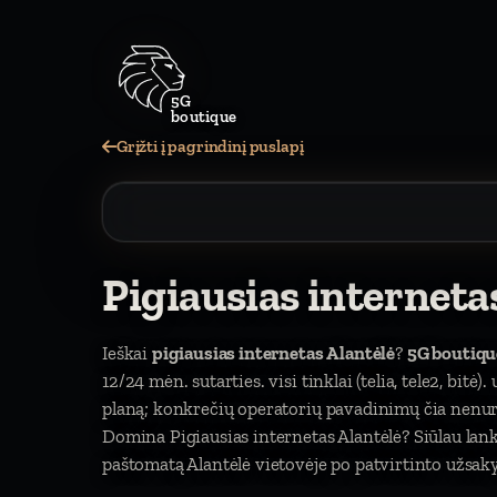
5G
boutique
Grįžti į pagrindinį puslapį
Pigiausias interneta
Ieškai
pigiausias internetas Alantėlė
?
5G boutiqu
12/24 mėn. sutarties. visi tinklai (telia, tele2, bitė
planą; konkrečių operatorių pavadinimų čia nen
Domina Pigiausias internetas Alantėlė? Siūlau la
paštomatą Alantėlė vietovėje po patvirtinto užsaky