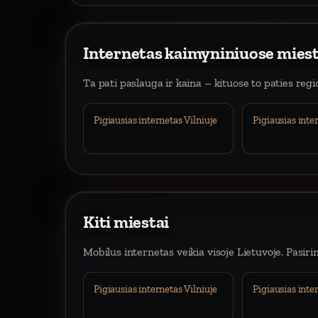
Internetas kaimyniniuose mies
Ta pati paslauga ir kaina – kituose to paties reg
Pigiausias internetas Vilniuje
Pigiausias int
Kiti miestai
Mobilus internetas veikia visoje Lietuvoje. Pasiri
Pigiausias internetas Vilniuje
Pigiausias int