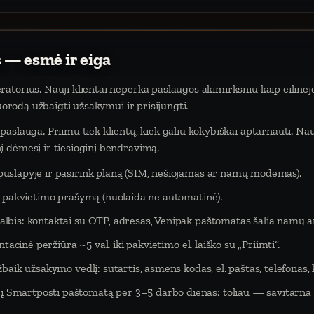
 — esmė ir eiga
atorius. Nauji klientai neperka paslaugos akimirksniu kaip eilinėj
nuorodą užbaigti užsakymui ir prisijungti.
aslauga. Priimu tiek klientų, kiek galiu kokybiškai aptarnauti. Na
 dėmesį ir tiesioginį bendravimą.
puslapyje ir pasirink planą (SIM, nešiojamas ar namų modemas).
eš pakvietimo prašymą (nuolaida ne automatinė).
lbis: kontaktai su OTP, adresas, Venipak paštomatas šalia namų ar
tacinė peržiūra ~5 val. iki pakvietimo el. laiško su „Priimti“.
baik užsakymo vedlį: sutartis, asmens kodas, el. paštas, telefonas,
Smartposti paštomatą per 3–5 darbo dienas; toliau — savitarna 