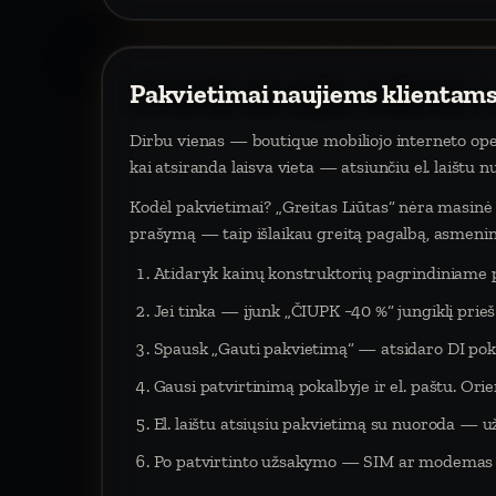
Pakvietimai naujiems klientams
Dirbu vienas — boutique mobiliojo interneto oper
kai atsiranda laisva vieta — atsiunčiu el. laištu 
Kodėl pakvietimai? „Greitas Liūtas“ nėra masinė p
prašymą — taip išlaikau greitą pagalbą, asmeninį
Atidaryk kainų konstruktorių pagrindiniame 
Jei tinka — įjunk „ČIUPK −40 %“ jungiklį pri
Spausk „Gauti pakvietimą“ — atsidaro DI poka
Gausi patvirtinimą pokalbyje ir el. paštu. Orien
El. laištu atsiųsiu pakvietimą su nuoroda — už
Po patvirtinto užsakymo — SIM ar modemas į 