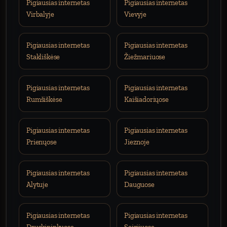
Pigiausias internetas
Pigiausias internetas
Virbalyje
Vievyje
Pigiausias internetas
Pigiausias internetas
Stakliškėse
Žiežmariuose
Pigiausias internetas
Pigiausias internetas
Rumšiškėse
Kaišiadoriųose
Pigiausias internetas
Pigiausias internetas
Prienųose
Jieznoje
Pigiausias internetas
Pigiausias internetas
Alytuje
Dauguose
Pigiausias internetas
Pigiausias internetas