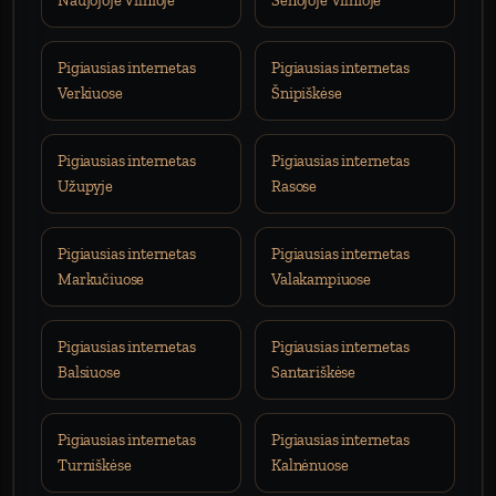
Naujojoje Vilnioje
Senojoje Vilnioje
Pigiausias internetas
Pigiausias internetas
Verkiuose
Šnipiškėse
Pigiausias internetas
Pigiausias internetas
Užupyje
Rasose
Pigiausias internetas
Pigiausias internetas
Markučiuose
Valakampiuose
Pigiausias internetas
Pigiausias internetas
Balsiuose
Santariškėse
Pigiausias internetas
Pigiausias internetas
Turniškėse
Kalnėnuose