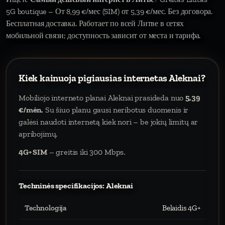
5G boutique – От 8,99 €/мес (SIM) от 5,39 €/мес. Без договора.
Бесплатная доставка. Работает по всей Литве в сетях
мобильной связи; доступность зависит от места и тарифа.
Kiek kainuoja pigiausias internetas Aleknai?
Mobiliojo interneto planai Aleknai prasideda nuo
5,39
€/mėn.
Su šiuo planu gausi neribotus duomenis ir
galėsi naudoti internetą kiek nori – be jokių limitų ar
apribojimų.
4G+ SIM
– greitis iki 300 Mbps.
Techninės specifikacijos: Aleknai
Technologija
Belaidis 4G+