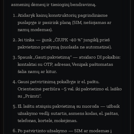
asmeninį dėmesį ir tiesioginį bendravimą.
Atidaryk kainų konstruktorių pagrindiniame
puslapyje ir pasirink planą (SIM, nešiojamas ar
namų modemas).
Jei tinka — įjunk „ČIUPK −40 %“ jungiklį prieš
pakvietimo prašymą (nuolaida ne automatinė).
Spausk „Gauti pakvietimą“ — atsidaro DI pokalbis:
kontaktai su OTP, adresas, Venipak paštomatas
šalia namų ar kitur.
Gausi patvirtinimą pokalbyje ir el. paštu.
Orientacinė peržiūra ~5 val. iki pakvietimo el. laiško
su „Priimti“.
El. laištu atsiųsiu pakvietimą su nuoroda — užbaik
užsakymo vedlį: sutartis, asmens kodas, el. paštas,
telefonas, kortelė, mokėjimas.
Po patvirtinto užsakymo — SIM ar modemas į