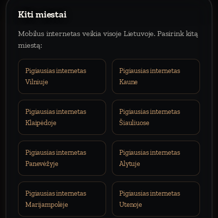
Kiti miestai
Mobilus internetas veikia visoje Lietuvoje. Pasirink kitą
miestą:
Pigiausias internetas
Pigiausias internetas
Vilniuje
Kaune
Pigiausias internetas
Pigiausias internetas
Klaipėdoje
Šiauliuose
Pigiausias internetas
Pigiausias internetas
Panevėžyje
Alytuje
Pigiausias internetas
Pigiausias internetas
Marijampolėje
Utenoje