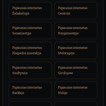
Pigiausias internetas
Pigiausias internetas
Žaliakalnyje
Centroje
Pigiausias internetas
Pigiausias internetas
Senamiestyje
Naujamiestyje
Pigiausias internetas
Pigiausias internetas
Klaipėdos miestelyje
Melnragėje
Pigiausias internetas
Pigiausias internetas
Smiltynėje
Giruliųose
Pigiausias internetas
Pigiausias internetas
Karklėje
Nidoje