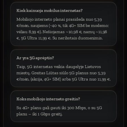
Kiek kainuoja mobilus internetas?
Mobiliojo interneto planai prasideda nuo 5,39
€/mėn. naujiems (−40 %, tik 4G+ SIM be modemo;
vėliau 8,99 €). Nešiojamas ~10,98 €, namų ~11,98
€, 5G Ultra 11,99 €. Su neribotais duomenimis.
Ar yra 5G aprėptis?
Taip, 5G internetas veikia daugelyje Lietuvos
miestų. Greitas Liūtas siūlo 5G planus nuo 5,39
€/mėn. (akcija, 4G+ SIM) arba 5G Ultra nuo 11,99 €.
Koks mobiliojo interneto greitis?
Su 4G+ planu gali gauti iki 300 Mbps, o su 5G
planu – iki 1 Gbps greitį.