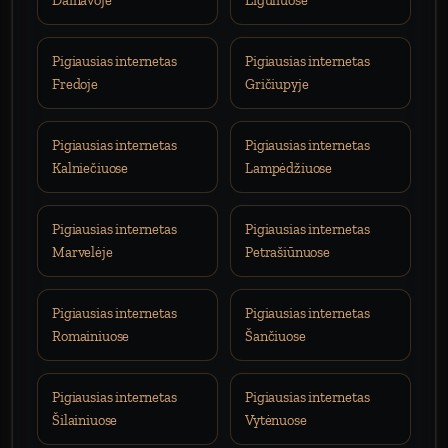
Dainavoje
Eiguliuose
Pigiausias internetas
Pigiausias internetas
Fredoje
Gričiupyje
Pigiausias internetas
Pigiausias internetas
Kalniečiuose
Lampėdžiuose
Pigiausias internetas
Pigiausias internetas
Marvelėje
Petrašiūnuose
Pigiausias internetas
Pigiausias internetas
Romainiuose
Šančiuose
Pigiausias internetas
Pigiausias internetas
Šilainiuose
Vytėnuose