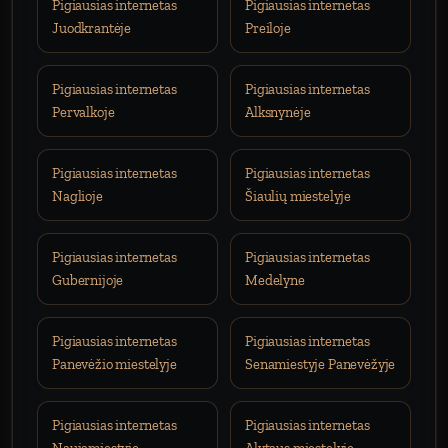
Pigiausias internetas
Pigiausias internetas
Juodkrantėje
Preiloje
Pigiausias internetas
Pigiausias internetas
Pervalkoje
Alksnynėje
Pigiausias internetas
Pigiausias internetas
Naglioje
Šiaulių miestelyje
Pigiausias internetas
Pigiausias internetas
Gubernijoje
Medelyne
Pigiausias internetas
Pigiausias internetas
Panevėžio miestelyje
Senamiestyje Panevėžyje
Pigiausias internetas
Pigiausias internetas