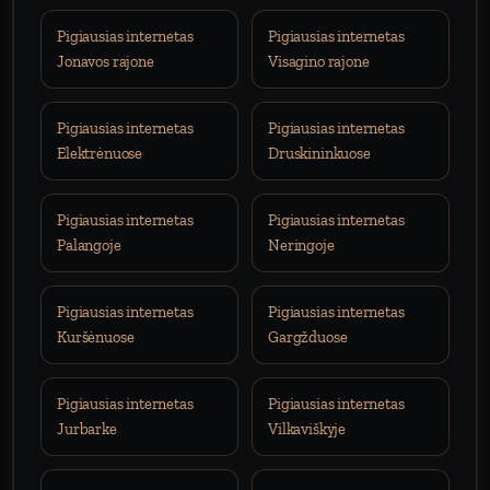
Pigiausias internetas
Pigiausias internetas
Jonavos rajone
Visagino rajone
Pigiausias internetas
Pigiausias internetas
Elektrėnuose
Druskininkuose
Pigiausias internetas
Pigiausias internetas
Palangoje
Neringoje
Pigiausias internetas
Pigiausias internetas
Kuršėnuose
Gargžduose
Pigiausias internetas
Pigiausias internetas
Jurbarke
Vilkaviškyje