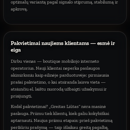
optimalų variantą pagal signalo stiprumą, stabilumą ir
apkrovą.
Pakvietimai naujiems klientams — esmė ir
eiga
Dirbu vienas — boutique mobiliojo interneto
operatorius. Nauji klientai neperka paslaugos
akimirksniu kaip eilinėje parduotuvėje: pirmiausia
prašai pakvietimo, o kai atsiranda laisva vieta —
atsiunčiu el. laištu nuorodą užbaigti užsakymui ir
prisijungti.
Kodėl pakvietimai? „Greitas Liūtas“ nėra masinė
paslauga. Priimu tiek klientų, kiek galiu kokybiškai
aptarnauti. Naujus priimu etapais; prieš pakvietimą
peržiūriu prašymą — taip išlaikau greitą pagalbą,