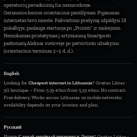
operatorių pavadinimų čia nenurodome.
Geriausios kainos orientacinis pasiūlymas: Pigiausias
internetas tavo mieste. Pakvietimo prašymą užpildysi DI
pokalbyje; paslauga startuoja po „Priimti“ ir mokėjimo.
Nemokamas pristatymas į artimiausią Smartposti
paštomatą Aleknai vietovėje po patvirtinto užsakymo
(orientacinis terminas 3–5 d. d.).
English
Looking for
Cheapest internet in Lithuania
? Greitas Liūtas ·
5G boutique – From 5.39 €/mo from 5,39 €/mo. No contract.
Free delivery. Works across Lithuania on mobile networks;
availability depends on your location and plan.
Русский
Ищете
Самый дешёвый интернет в Литве
? Greitas Liūtas ·