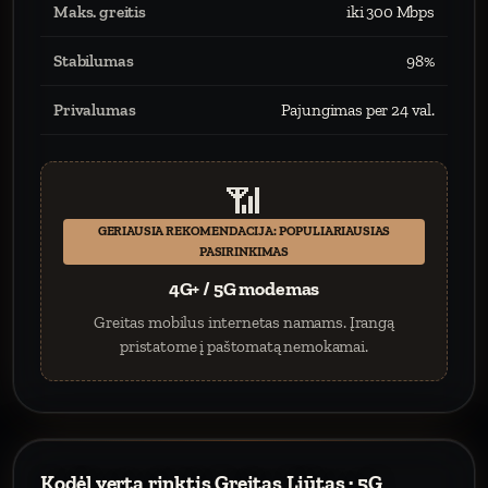
Maks. greitis
iki 300 Mbps
Stabilumas
98%
Privalumas
Pajungimas per 24 val.
📶
GERIAUSIA REKOMENDACIJA: POPULIARIAUSIAS
PASIRINKIMAS
4G+ / 5G modemas
Greitas mobilus internetas namams. Įrangą
pristatome į paštomatą nemokamai.
Kodėl verta rinktis Greitas Liūtas · 5G