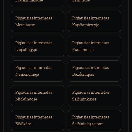
Druskininkuose
Seirijuose
Pigiausias internetas
Pigiausias internetas
Meteliuose
Kapčiamiestyje
Pigiausias internetas
Pigiausias internetas
Leipalingyje
Rudaminoje
Pigiausias internetas
Pigiausias internetas
Nemenčinėje
Bezdoniųose
Pigiausias internetas
Pigiausias internetas
Mickūnuose
Šalčininkuose
Pigiausias internetas
Pigiausias internetas
Eišiškėse
Šalčininkų rajone