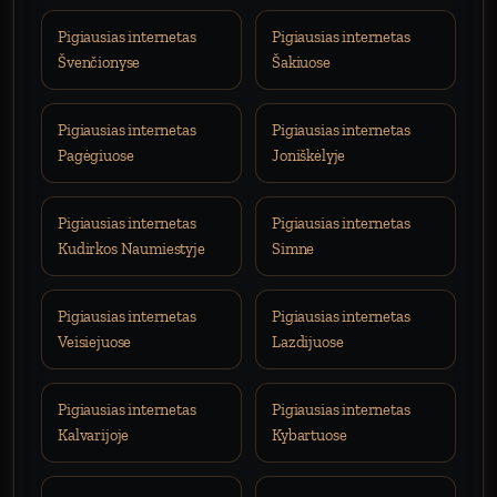
Pigiausias internetas
Pigiausias internetas
Švenčionyse
Šakiuose
Pigiausias internetas
Pigiausias internetas
Pagėgiuose
Joniškėlyje
Pigiausias internetas
Pigiausias internetas
Kudirkos Naumiestyje
Simne
Pigiausias internetas
Pigiausias internetas
Veisiejuose
Lazdijuose
Pigiausias internetas
Pigiausias internetas
Kalvarijoje
Kybartuose