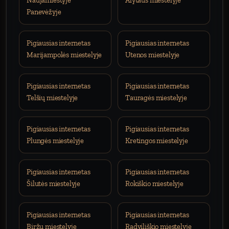
Naujamiestyje
Alytaus miestelyje
Panevėžyje
Pigiausias internetas
Pigiausias internetas
Marijampolės miestelyje
Utenos miestelyje
Pigiausias internetas
Pigiausias internetas
Telšių miestelyje
Tauragės miestelyje
Pigiausias internetas
Pigiausias internetas
Plungės miestelyje
Kretingos miestelyje
Pigiausias internetas
Pigiausias internetas
Šilutės miestelyje
Rokiškio miestelyje
Pigiausias internetas
Pigiausias internetas
Biržų miestelyje
Radviliškio miestelyje