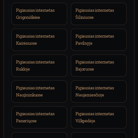
Pigiausias internetas
Pigiausias internetas
Grigoniškėse
Šiliniuose
Pigiausias internetas
Pigiausias internetas
Kairėnuose
Pavilnyje
Pigiausias internetas
Pigiausias internetas
Rukloje
Bajoruose
Pigiausias internetas
Pigiausias internetas
Naujininkuose
Naujamiesčioje
Pigiausias internetas
Pigiausias internetas
Paneriųose
Vilkpėdėje