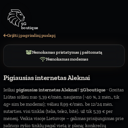
Grįžti į pagrindinį puslapį
Nemokamas pristatymas į paštomatą
Nemokamas modemas
Pigiausias internetas Aleknai
Ieškai
pigiausias internetas Aleknai
?
5G boutique
· Greitas
Liūtas siūlau nuo 5,39 €/mėn. naujiems (−40 %, 2 mėn., tik
4g+ sim be modemo); vėliau 8,99 €/mėn. be 12/24 mėn.
sutarties. visi tinklai (telia, tele2, bitė). už tik 5,39 € per
mėnesį. Veikia visoje Lietuvoje – galimas prisijungimas prie
judriojo ryšio tinklų pagal vietą ir planą; konkrečių