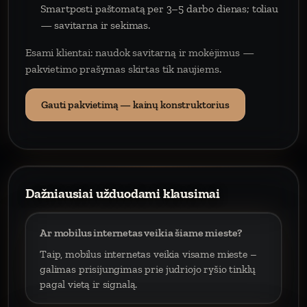
Smartposti paštomatą per 3–5 darbo dienas; toliau
— savitarna ir sekimas.
Esami klientai: naudok savitarną ir mokėjimus —
pakvietimo prašymas skirtas tik naujiems.
Gauti pakvietimą — kainų konstruktorius
Dažniausiai užduodami klausimai
Ar mobilus internetas veikia šiame mieste?
Taip, mobilus internetas veikia visame mieste –
galimas prisijungimas prie judriojo ryšio tinklų
pagal vietą ir signalą.