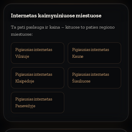
Internetas kaimyniniuose miestuose
Ta pati paslauga ir kaina – kituose to paties regiono
miestuose:
Pigiausias internetas
Pigiausias internetas
Vilniuje
Kaune
Pigiausias internetas
Pigiausias internetas
Klaipėdoje
Šiauliuose
Pigiausias internetas
Panevėžyje