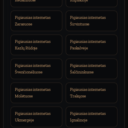
Kėdainiuose
Kupiškioje
Pigiausias internetas
Pigiausias internetas
Zarasuose
Širvintuose
Pigiausias internetas
Pigiausias internetas
Kazlų Rūdoje
Paskalvėje
Pigiausias internetas
Pigiausias internetas
Švenčionėliuose
Šalčininkuose
Pigiausias internetas
Pigiausias internetas
Molėtuose
Trakųose
Pigiausias internetas
Pigiausias internetas
Ukmergėje
Ignalinoje