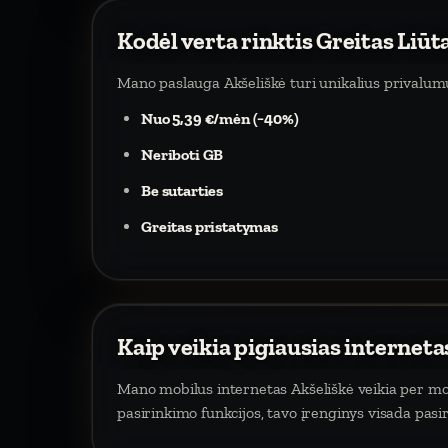
Kodėl verta rinktis Greitas Liūt
Mano paslauga Akšeliškė turi unikalius privalum
Nuo 5,39 €/mėn (−40%)
Neriboti GB
Be sutarties
Greitas pristatymas
Kaip veikia pigiausias interneta
Mano mobilus internetas Akšeliškė veikia per mobi
pasirinkimo funkcijos, tavo įrenginys visada pasi