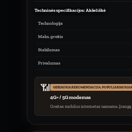
Techninės specifikacijos: Akšeliškė
Technologija
Maks. greitis
Stabilumas
Privalumas
📶
GERIAUSIA REKOMENDACIJA: POPULIARIAUSIAS
4G+ / 5G modemas
Greitas mobilus internetas namams. Įrangą