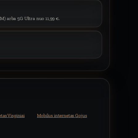
IM) arba 5G Ultra nuo 11,99 €.
tas Visginiai
Mobilus internetas Gojus