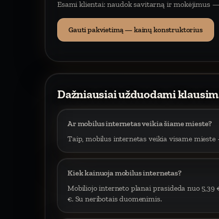
Esami klientai: naudok savitarną ir mokėjimus —
Gauti pakvietimą — kainų konstruktorius
Dažniausiai užduodami klausim
Ar mobilus internetas veikia šiame mieste?
Taip, mobilus internetas veikia visame mieste –
Kiek kainuoja mobilus internetas?
Mobiliojo interneto planai prasideda nuo 5,39 
€. Su neribotais duomenimis.