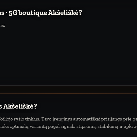
as · 5G boutique Akšeliškė?
us:
s Akšeliškė?
liojo ryšio tinklus. Tavo įrenginys automatiškai prisijungs prie ge
rinks optimalų variantą pagal signalo stiprumą, stabilumą ir apkro