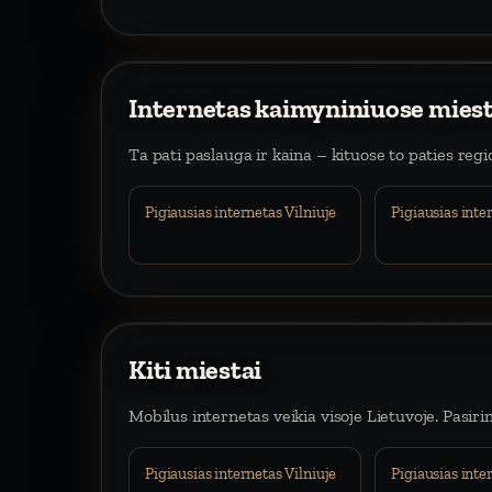
Internetas kaimyniniuose mies
Ta pati paslauga ir kaina – kituose to paties reg
Pigiausias internetas Vilniuje
Pigiausias int
Kiti miestai
Mobilus internetas veikia visoje Lietuvoje. Pasiri
Pigiausias internetas Vilniuje
Pigiausias int