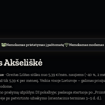
Nemokamas pristatymas į paštomatą
Nemokamas modemas
s Akšeliškė
ue
· Greitas Liūtas siūlau nuo 5,39 €/mėn. naujiems (−40 %, 2 m
). už tik 5,39 € per mėnesį. Veikia visoje Lietuvoje – galimas prisi
urodome.
mo prašymą užpildysi DI pokalbyje; paslauga startuoja po „Prii
je po patvirtinto užsakymo (orientacinis terminas 3–5 d. d.).