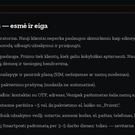
 — esmė ir eiga
atorius. Nauji klientai neperka paslaugos akimirksniu kaip eilinėj
nuorodą užbaigti užsakymui ir prisijungti.
aslauga. Priimu tiek klientų, kiek galiu kokybiškai aptarnauti. Na
 dėmesį ir tiesioginį bendravimą.
puslapyje ir pasirink planą (SIM, nešiojamas ar namų modemas).
eš pakvietimo prašymą (nuolaida ne automatinė).
lbis: kontaktai su OTP, adresas, Venipak paštomatas šalia namų ar
tacinė peržiūra ~5 val. iki pakvietimo el. laiško su „Priimti“.
baik užsakymo vedlį: sutartis, asmens kodas, el. paštas, telefonas,
Smartposti paštomatą per 3–5 darbo dienas; toliau — savitarna 