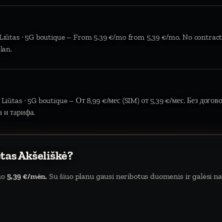
 Liūtas · 5G boutique – From 5.39 €/mo from 5,39 €/mo. No contract
lan.
 Liūtas · 5G boutique – От 8,99 €/мес (SIM) от 5,39 €/мес. Без дого
а и тарифа.
etas Akšeliškė?
nuo
5,39 €/mėn.
Su šiuo planu gausi neribotus duomenis ir galėsi nau