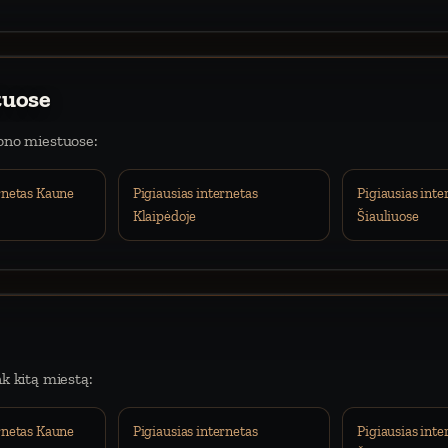
tuose
iono miestuose:
ernetas Kaune
Pigiausias internetas
Pigiausias inte
Klaipėdoje
Šiauliuose
nk kitą miestą:
ernetas Kaune
Pigiausias internetas
Pigiausias inte