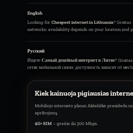
English
Looking for
Cheapest internet in Lithuania
? Greitas
networks; availability depends on your location and p
Русский
Ищете
Самый дешёвый интернет в Литве
? Greitas
сетях мобильной связи; доступность зависит от мест
Kiek kainuoja pigiausias intern
Mobiliojo interneto planai Akšeliškė prasideda 
apribojimų.
4G+ SIM
– greitis iki 300 Mbps.