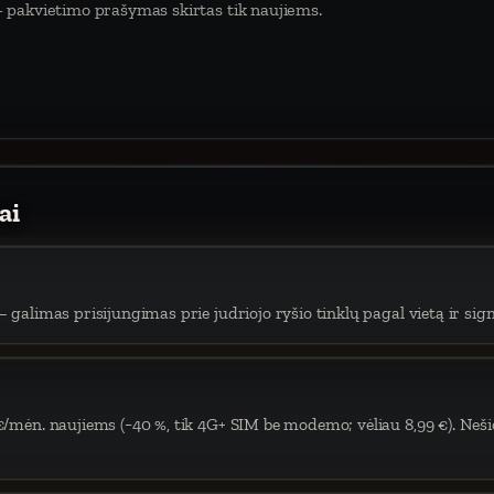
 pakvietimo prašymas skirtas tik naujiems.
ai
 galimas prisijungimas prie judriojo ryšio tinklų pagal vietą ir sign
€/mėn. naujiems (−40 %, tik 4G+ SIM be modemo; vėliau 8,99 €). Neši