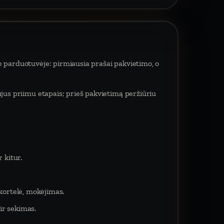
e parduotuvėje: pirmiausia prašai pakvietimo, o
ujus priimu etapais; prieš pakvietimą peržiūriu
 kitur.
 kortelė, mokėjimas.
ir sekimas.