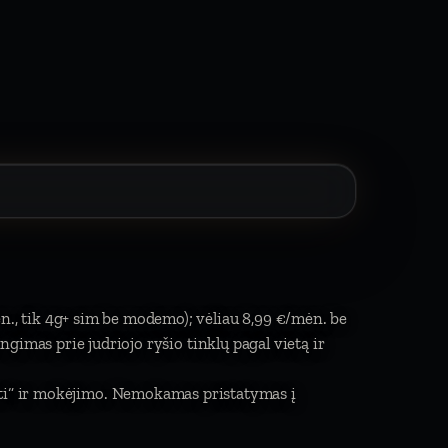
ėn., tik 4g+ sim be modemo); vėliau 8,99 €/mėn. be
jungimas prie judriojo ryšio tinklų pagal vietą ir
mti“ ir mokėjimo. Nemokamas pristatymas į