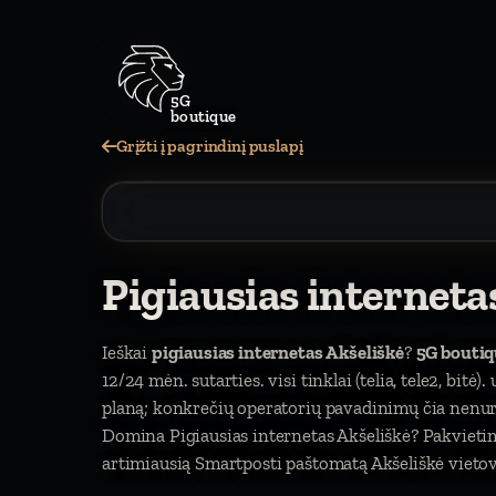
5G
boutique
Grįžti į pagrindinį puslapį
Pigiausias interneta
Ieškai
pigiausias internetas Akšeliškė
?
5G boutiq
12/24 mėn. sutarties. visi tinklai (telia, tele2, bitė
planą; konkrečių operatorių pavadinimų čia nen
Domina Pigiausias internetas Akšeliškė? Pakvieti
artimiausią Smartposti paštomatą Akšeliškė vietovė