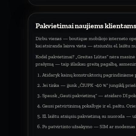
Pakvietimai naujiems klientams
Dirbu vienas — boutique mobiliojo interneto oper
kai atsiranda laisva vieta — atsiunčiu el. laištu 
Kodėl pakvietimai? „Greitas Liūtas“ nėra masinė p
prašymą — taip išlaikau greitą pagalbą, asmeninį
Atidaryk kainų konstruktorių pagrindiniame 
Jei tinka — įjunk „ČIUPK −40 %“ jungiklį pri
Spausk „Gauti pakvietimą“ — atsidaro DI poka
Gausi patvirtinimą pokalbyje ir el. paštu. Orien
El. laištu atsiųsiu pakvietimą su nuoroda — už
Po patvirtinto užsakymo — SIM ar modemas į 