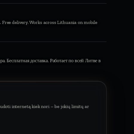
. Free delivery. Works across Lithuania on mobile
вора. Бесплатная доставка. Работает по всей Литве в
doti internetą kiek nori – be jokių limitų ar