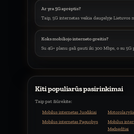
Ar yra 5G aprėptis?
Taip, 5G internetas veikia daugelyje Lietuvos m
Koks mobiliojo interneto greitis?
Su 4G+ planu gali gauti iki 300 Mbps, o su 5G p
Kiti populiarūs pasirinkimai
Taip pat žiūrėkite:
Mobilus internetas Juodikiai
Motorola ryši
Mobilus internetas Paguobys
Mobilus inte
Medsėdžiai