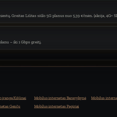
iestų. Greitas Liūtas siūlo 5G planus nuo 5,39 €/mėn. (akcija, 4G+ S
lanu – iki 1 Gbps greitį.
o įranga Kišūnai
Mobilus internetas Baravykynė
Mobilus interne
rnetas Genčų
Mobilus internetas Pagiriai