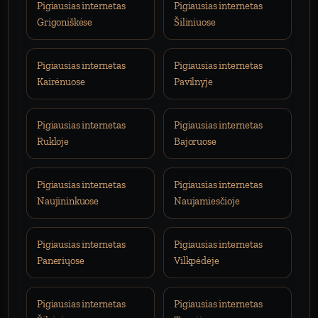
Pigiausias internetas
Pigiausias internetas
Grigoniškėse
Šiliniuose
Pigiausias internetas
Pigiausias internetas
Kairėnuose
Pavilnyje
Pigiausias internetas
Pigiausias internetas
Rukloje
Bajoruose
Pigiausias internetas
Pigiausias internetas
Naujininkuose
Naujamiesčioje
Pigiausias internetas
Pigiausias internetas
Paneriųose
Vilkpėdėje
Pigiausias internetas
Pigiausias internetas