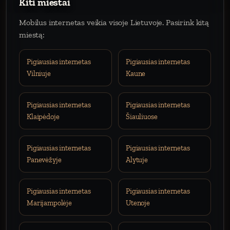
Kiti miestai
Mobilus internetas veikia visoje Lietuvoje. Pasirink kitą
miestą:
Pigiausias internetas
Pigiausias internetas
Vilniuje
Kaune
Pigiausias internetas
Pigiausias internetas
Klaipėdoje
Šiauliuose
Pigiausias internetas
Pigiausias internetas
Panevėžyje
Alytuje
Pigiausias internetas
Pigiausias internetas
Marijampolėje
Utenoje