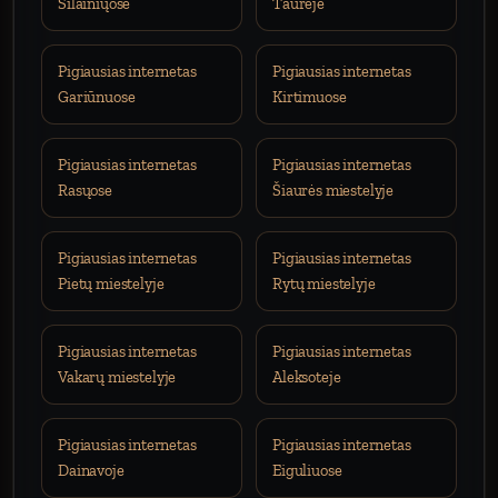
Šilainiųose
Taurėje
Pigiausias internetas
Pigiausias internetas
Gariūnuose
Kirtimuose
Pigiausias internetas
Pigiausias internetas
Rasųose
Šiaurės miestelyje
Pigiausias internetas
Pigiausias internetas
Pietų miestelyje
Rytų miestelyje
Pigiausias internetas
Pigiausias internetas
Vakarų miestelyje
Aleksoteje
Pigiausias internetas
Pigiausias internetas
Dainavoje
Eiguliuose