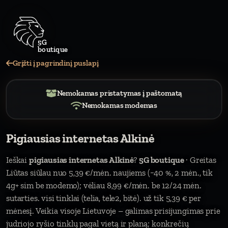
Grįžti į pagrindinį puslapį
Nemokamas pristatymas į paštomatą
Nemokamas modemas
Pigiausias internetas Alkinė
Ieškai
pigiausias internetas Alkinė
?
5G boutique
· Greitas
Liūtas siūlau nuo 5,39 €/mėn. naujiems (−40 %, 2 mėn., tik
4g+ sim be modemo); vėliau 8,99 €/mėn. be 12/24 mėn.
sutarties. visi tinklai (telia, tele2, bitė). už tik 5,39 € per
mėnesį. Veikia visoje Lietuvoje – galimas prisijungimas prie
judriojo ryšio tinklų pagal vietą ir planą; konkrečių