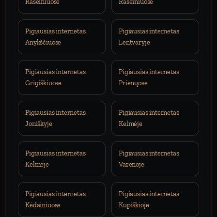
Raseiniuose
Raseiniuose
Pigiausias internetas
Pigiausias internetas
Anykščiuose
Lentvaryje
Pigiausias internetas
Pigiausias internetas
Grigiškiuose
Prienųose
Pigiausias internetas
Pigiausias internetas
Joniškyje
Kelmėje
Pigiausias internetas
Pigiausias internetas
Kelmėje
Varėnoje
Pigiausias internetas
Pigiausias internetas
Kėdainiuose
Kupiškioje