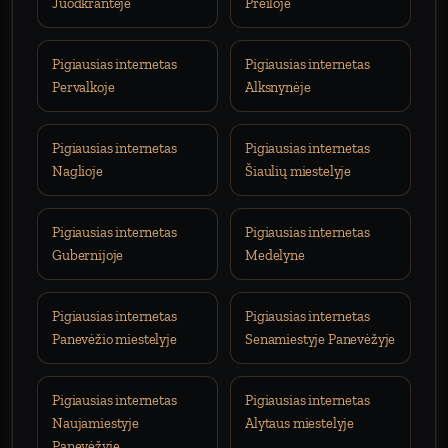
Juodkrantėje
Preiloje
Pigiausias internetas
Pigiausias internetas
Pervalkoje
Alksnynėje
Pigiausias internetas
Pigiausias internetas
Naglioje
Šiaulių miestelyje
Pigiausias internetas
Pigiausias internetas
Gubernijoje
Medelyne
Pigiausias internetas
Pigiausias internetas
Panevėžio miestelyje
Senamiestyje Panevėžyje
Pigiausias internetas
Pigiausias internetas
Naujamiestyje
Alytaus miestelyje
Panevėžyje