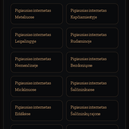
Pigiausias internetas
Pigiausias internetas
Meteliuose
Kapčiamiestyje
Pigiausias internetas
Pigiausias internetas
Leipalingyje
Rudaminoje
Pigiausias internetas
Pigiausias internetas
Nemenčinėje
Bezdoniųose
Pigiausias internetas
Pigiausias internetas
Mickūnuose
Šalčininkuose
Pigiausias internetas
Pigiausias internetas
Eišiškėse
Šalčininkų rajone