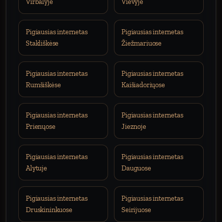
Virbalyje
Vievyje
Pigiausias internetas
Pigiausias internetas
Stakliškėse
Žiežmariuose
Pigiausias internetas
Pigiausias internetas
Rumšiškėse
Kaišiadoriųose
Pigiausias internetas
Pigiausias internetas
Prienųose
Jieznoje
Pigiausias internetas
Pigiausias internetas
Alytuje
Dauguose
Pigiausias internetas
Pigiausias internetas
Druskininkuose
Seirijuose