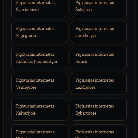
Pigiausias internetas
Pigiausias internetas
Švenčionyse
Šakiuose
Pigiausias internetas
Pigiausias internetas
Pagėgiuose
Joniškėlyje
Pigiausias internetas
Pigiausias internetas
Kudirkos Naumiestyje
Simne
Pigiausias internetas
Pigiausias internetas
Veisiejuose
Lazdijuose
Pigiausias internetas
Pigiausias internetas
Kalvarijoje
Kybartuose
Pigiausias internetas
Pigiausias internetas