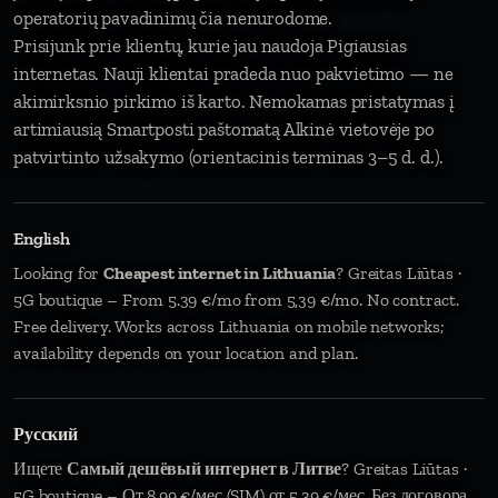
operatorių pavadinimų čia nenurodome.
Prisijunk prie klientų, kurie jau naudoja Pigiausias
internetas. Nauji klientai pradeda nuo pakvietimo — ne
akimirksnio pirkimo iš karto. Nemokamas pristatymas į
artimiausią Smartposti paštomatą Alkinė vietovėje po
patvirtinto užsakymo (orientacinis terminas 3–5 d. d.).
English
Looking for
Cheapest internet in Lithuania
? Greitas Liūtas ·
5G boutique – From 5.39 €/mo from 5,39 €/mo. No contract.
Free delivery. Works across Lithuania on mobile networks;
availability depends on your location and plan.
Русский
Ищете
Самый дешёвый интернет в Литве
? Greitas Liūtas ·
5G boutique – От 8,99 €/мес (SIM) от 5,39 €/мес. Без договора.