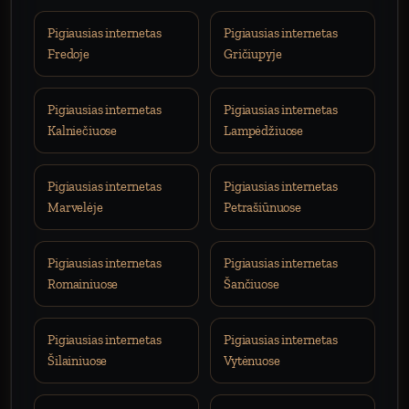
Pigiausias internetas
Pigiausias internetas
Fredoje
Gričiupyje
Pigiausias internetas
Pigiausias internetas
Kalniečiuose
Lampėdžiuose
Pigiausias internetas
Pigiausias internetas
Marvelėje
Petrašiūnuose
Pigiausias internetas
Pigiausias internetas
Romainiuose
Šančiuose
Pigiausias internetas
Pigiausias internetas
Šilainiuose
Vytėnuose