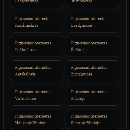
Fabijoniškėse
Justiniškėse
Pigiausias internetas
Pigiausias internetas
Karoliniškėse
Lazdynuose
Pigiausias internetas
Pigiausias internetas
Pašilaičiuose
Šeškinėje
Pigiausias internetas
Pigiausias internetas
Antakalnyje
Žirmūnuose
Pigiausias internetas
Pigiausias internetas
Viršuliškėse
Pilaitėje
Pigiausias internetas
Pigiausias internetas
Naujojoje Vilnioje
Senojoje Vilnioje