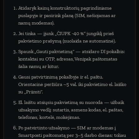
Atidaryk kainų konstruktorių pagrindiniame
puslapyje ir pasirink planą (SIM, nešiojamas ar
namų modemas).
Jei tinka — įjunk „ČIUPK −40 %“ jungiklį prieš
pakvietimo prašymą (nuolaida ne automatinė).
Spausk „Gauti pakvietimą“ — atsidaro DI pokalbis:
kontaktai su OTP, adresas, Venipak paštomatas
šalia namų ar kitur.
Gausi patvirtinimą pokalbyje ir el. paštu.
Orientacinė peržiūra ~5 val. iki pakvietimo el. laiško
su „Priimti“.
El. laištu atsiųsiu pakvietimą su nuoroda — užbaik
užsakymo vedlį: sutartis, asmens kodas, el. paštas,
telefonas, kortelė, mokėjimas.
Po patvirtinto užsakymo — SIM ar modemas į
Smartposti paštomatą per 3–5 darbo dienas; toliau