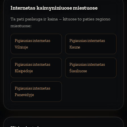
Internetas kaimyniniuose miestuose
Ta pati paslauga ir kaina – kituose to paties regiono
miestuose:
Pigiausias internetas
Pigiausias internetas
Vilniuje
Kaune
Pigiausias internetas
Pigiausias internetas
Klaipėdoje
Šiauliuose
Pigiausias internetas
Panevėžyje