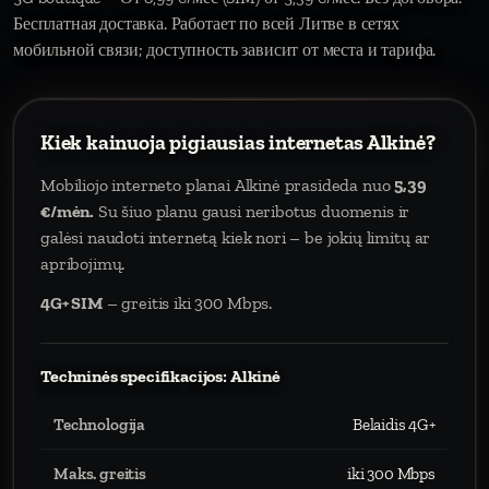
Бесплатная доставка. Работает по всей Литве в сетях
мобильной связи; доступность зависит от места и тарифа.
Kiek kainuoja pigiausias internetas Alkinė?
Mobiliojo interneto planai Alkinė prasideda nuo
5,39
€/mėn.
Su šiuo planu gausi neribotus duomenis ir
galėsi naudoti internetą kiek nori – be jokių limitų ar
apribojimų.
4G+ SIM
– greitis iki 300 Mbps.
Techninės specifikacijos: Alkinė
Technologija
Belaidis 4G+
Maks. greitis
iki 300 Mbps