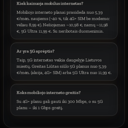
Kiek kainuoja mobilus internetas?
Mobiliojo interneto planai prasideda nuo 5,39
€/mėn. naujiems (−40 %, tik 4G+ SIM be modemo;
vėliau 8,99 €). Nešiojamas ~10,98 €, namų ~11,98
€, 5G Ultra 11,99 €. Su neribotais duomenimis.
Ar yra 5G aprėptis?
Taip, 5G internetas veikia daugelyje Lietuvos
miestų. Greitas Liūtas siūlo 5G planus nuo 5,39
€/mėn. (akcija, 4G+ SIM) arba 5G Ultra nuo 11,99 €.
Koks mobiliojo interneto greitis?
Su 4G+ planu gali gauti iki 300 Mbps, o su 5G
planu – iki 1 Gbps greitį.