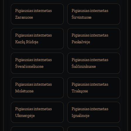
Pigiausias internetas
Pigiausias internetas
Zarasuose
Širvintuose
Pigiausias internetas
Pigiausias internetas
Kazlų Rūdoje
Paskalvėje
Pigiausias internetas
Pigiausias internetas
Švenčionėliuose
Šalčininkuose
Pigiausias internetas
Pigiausias internetas
Molėtuose
Trakųose
Pigiausias internetas
Pigiausias internetas
Ukmergėje
Ignalinoje