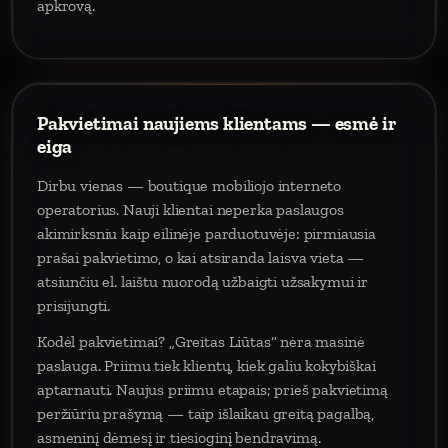
apkrovą.
Pakvietimai naujiems klientams — esmė ir
eiga
Dirbu vienas — boutique mobiliojo interneto
operatorius. Nauji klientai neperka paslaugos
akimirksniu kaip eilinėje parduotuvėje: pirmiausia
prašai pakvietimo, o kai atsiranda laisva vieta —
atsiunčiu el. laištu nuorodą užbaigti užsakymui ir
prisijungti.
Kodėl pakvietimai? „Greitas Liūtas“ nėra masinė
paslauga. Priimu tiek klientų, kiek galiu kokybiškai
aptarnauti. Naujus priimu etapais; prieš pakvietimą
peržiūriu prašymą — taip išlaikau greitą pagalbą,
asmeninį dėmesį ir tiesioginį bendravimą.