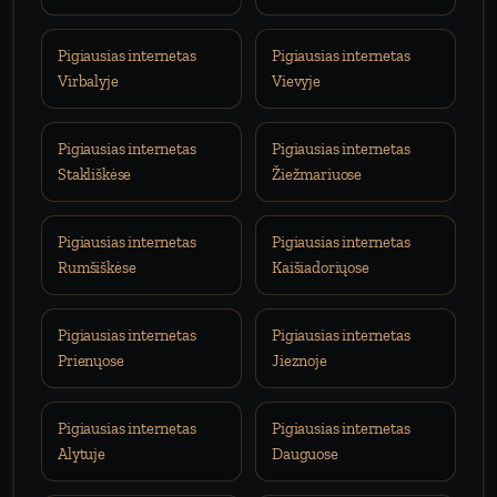
Pigiausias internetas
Pigiausias internetas
Virbalyje
Vievyje
Pigiausias internetas
Pigiausias internetas
Stakliškėse
Žiežmariuose
Pigiausias internetas
Pigiausias internetas
Rumšiškėse
Kaišiadoriųose
Pigiausias internetas
Pigiausias internetas
Prienųose
Jieznoje
Pigiausias internetas
Pigiausias internetas
Alytuje
Dauguose