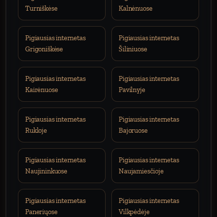
Turniškėse
Kalnėnuose
Pigiausias internetas
Pigiausias internetas
Grigoniškėse
Šiliniuose
Pigiausias internetas
Pigiausias internetas
Kairėnuose
Pavilnyje
Pigiausias internetas
Pigiausias internetas
Rukloje
Bajoruose
Pigiausias internetas
Pigiausias internetas
Naujininkuose
Naujamiesčioje
Pigiausias internetas
Pigiausias internetas
Paneriųose
Vilkpėdėje