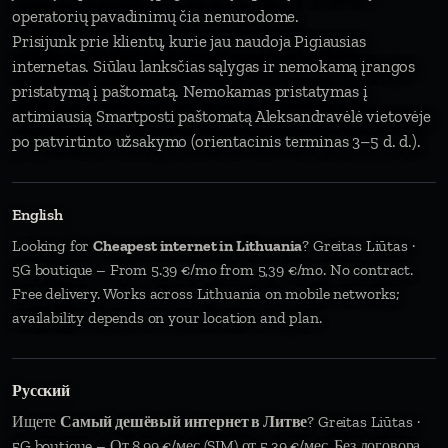
operatorių pavadinimų čia nenurodome.
Prisijunk prie klientų, kurie jau naudoja Pigiausias
internetas. Siūlau lanksčias sąlygas ir nemokamą įrangos
pristatymą į paštomatą. Nemokamas pristatymas į
artimiausią Smartposti paštomatą Aleksandravėlė vietovėje
po patvirtinto užsakymo (orientacinis terminas 3–5 d. d.).
English
Looking for
Cheapest internet in Lithuania
? Greitas Liūtas ·
5G boutique – From 5.39 €/mo from 5,39 €/mo. No contract.
Free delivery. Works across Lithuania on mobile networks;
availability depends on your location and plan.
Русский
Ищете
Самый дешёвый интернет в Литве
? Greitas Liūtas ·
5G boutique – От 8,99 €/мес (SIM) от 5,39 €/мес. Без договора.