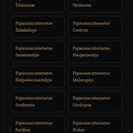
Šilainiuose
Vytėnuose
Pigiausias internetas
Pigiausias internetas
Žaliakalnyje
Centroje
Pigiausias internetas
Pigiausias internetas
Senamiestyje
Naujamiestyje
Pigiausias internetas
Pigiausias internetas
Klaipėdos miestelyje
Melnragėje
Pigiausias internetas
Pigiausias internetas
Smiltynėje
Giruliųose
Pigiausias internetas
Pigiausias internetas
Karklėje
Nidoje