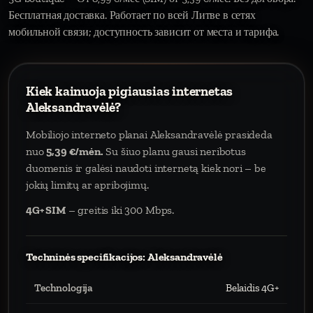
Бесплатная доставка. Работает по всей Литве в сетях
мобильной связи; доступность зависит от места и тарифа.
Kiek kainuoja pigiausias internetas
Aleksandravėlė?
Mobiliojo interneto planai Aleksandravėlė prasideda
nuo
5,39 €/mėn.
Su šiuo planu gausi neribotus
duomenis ir galėsi naudoti internetą kiek nori – be
jokių limitų ar apribojimų.
4G+ SIM
– greitis iki 300 Mbps.
Techninės specifikacijos: Aleksandravėlė
Technologija
Belaidis 4G+