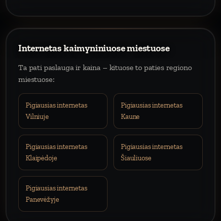
Internetas kaimyniniuose miestuose
Ta pati paslauga ir kaina – kituose to paties regiono
miestuose:
Pigiausias internetas
Pigiausias internetas
Vilniuje
Kaune
Pigiausias internetas
Pigiausias internetas
Klaipėdoje
Šiauliuose
Pigiausias internetas
Panevėžyje