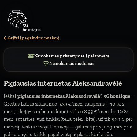
Grįžti į pagrindinį puslapį
Nemokamas pristatymas į paštomatą
Nemokamas modemas
Pigiausias internetas Aleksandravėlė
Ieškai
pigiausias internetas Aleksandravėlė
?
5G boutique
·
Greitas Liūtas siūlau nuo 5,39 €/mėn. naujiems (−40 %, 2
mėn., tik 4g+ sim be modemo); vėliau 8,99 €/mėn. be 12/24
mėn. sutarties. visi tinklai (telia, tele2, bitė). už tik 5,39 € per
mėnesį. Veikia visoje Lietuvoje – galimas prisijungimas prie
judriojo ryšio tinklų pagal vietą ir planą; konkrečių