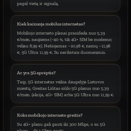
pagal vietą ir signalą.
Kiek kainuoja mobilus internetas?
Mobiliojo interneto planai prasideda nuo 5,39
€/mėn. naujiems (−40 %, tik 4G+ SIM be modemo;
vėliau 8,99 €). Nešiojamas ~10,98 €, namų ~11,98
€, 5G Ultra 11,99 €. Su neribotais duomenimis.
Ar yra 5G aprėptis?
Taip, 5G internetas veikia daugelyje Lietuvos
miestų. Greitas Liūtas siūlo 5G planus nuo 5,39
€/mėn. (akcija, 4G+ SIM) arba 5G Ultra nuo 11,99 €.
Koks mobiliojo interneto greitis?
Su 4G+ planu gali gauti iki 300 Mbps, o su 5G
planu – iki 1 Gbps greitį.