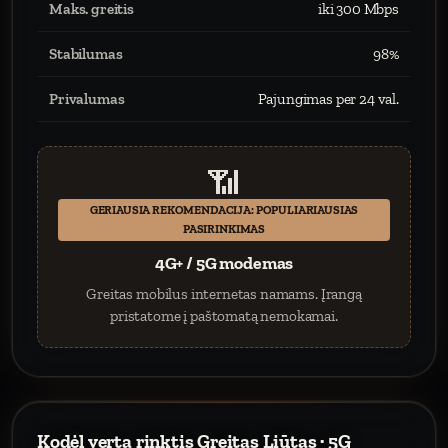
Maks. greitis
iki 300 Mbps
Stabilumas
98%
Privalumas
Pajungimas per 24 val.
📶
GERIAUSIA REKOMENDACIJA: POPULIARIAUSIAS
PASIRINKIMAS
4G+ / 5G modemas
Greitas mobilus internetas namams. Įrangą
pristatome į paštomatą nemokamai.
Kodėl verta rinktis Greitas Liūtas · 5G