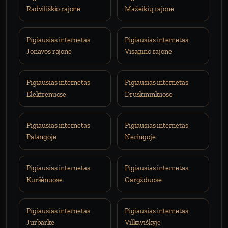
Radviliškio rajone
Mažeikių rajone
Pigiausias internetas
Pigiausias internetas
Jonavos rajone
Visagino rajone
Pigiausias internetas
Pigiausias internetas
Elektrėnuose
Druskininkuose
Pigiausias internetas
Pigiausias internetas
Palangoje
Neringoje
Pigiausias internetas
Pigiausias internetas
Kuršėnuose
Gargžduose
Pigiausias internetas
Pigiausias internetas
Jurbarke
Vilkaviškyje