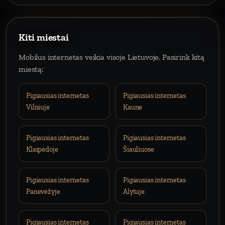
Kiti miestai
Mobilus internetas veikia visoje Lietuvoje. Pasirink kitą
miestą:
Pigiausias internetas
Pigiausias internetas
Vilniuje
Kaune
Pigiausias internetas
Pigiausias internetas
Klaipėdoje
Šiauliuose
Pigiausias internetas
Pigiausias internetas
Panevėžyje
Alytuje
Pigiausias internetas
Pigiausias internetas