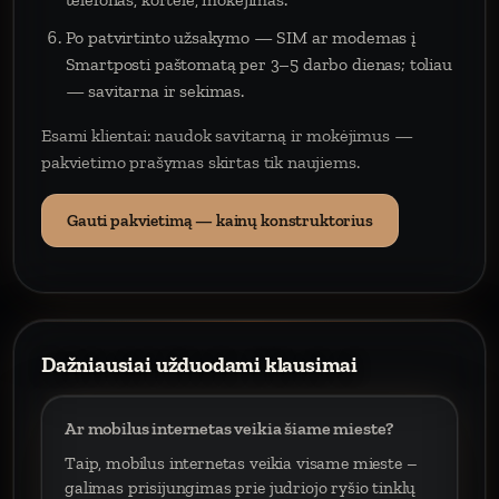
Po patvirtinto užsakymo — SIM ar modemas į
Smartposti paštomatą per 3–5 darbo dienas; toliau
— savitarna ir sekimas.
Esami klientai: naudok savitarną ir mokėjimus —
pakvietimo prašymas skirtas tik naujiems.
Gauti pakvietimą — kainų konstruktorius
Dažniausiai užduodami klausimai
Ar mobilus internetas veikia šiame mieste?
Taip, mobilus internetas veikia visame mieste –
galimas prisijungimas prie judriojo ryšio tinklų