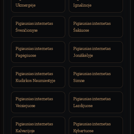
Ukmergėje
Ignalinoje
Pigiausias internetas
Pigiausias internetas
Švenčionyse
Šakiuose
Pigiausias internetas
Pigiausias internetas
Pagėgiuose
Joniškėlyje
Pigiausias internetas
Pigiausias internetas
Kudirkos Naumiestyje
Simne
Pigiausias internetas
Pigiausias internetas
Veisiejuose
Lazdijuose
Pigiausias internetas
Pigiausias internetas
Kalvarijoje
Kybartuose