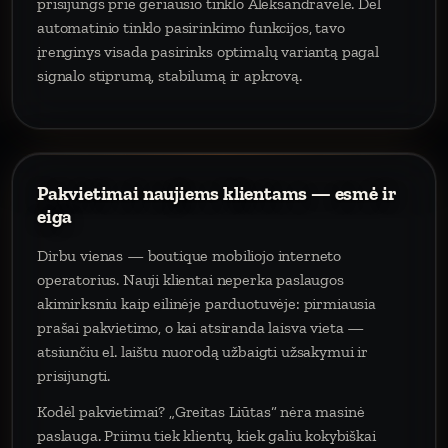
prisijungs prie geriausio tinklo Aleksandravėlė. Dėl
automatinio tinklo pasirinkimo funkcijos, tavo
įrenginys visada pasirinks optimalų variantą pagal
signalo stiprumą, stabilumą ir apkrovą.
Pakvietimai naujiems klientams — esmė ir
eiga
Dirbu vienas — boutique mobiliojo interneto
operatorius. Nauji klientai neperka paslaugos
akimirksniu kaip eilinėje parduotuvėje: pirmiausia
prašai pakvietimo, o kai atsiranda laisva vieta —
atsiunčiu el. laištu nuorodą užbaigti užsakymui ir
prisijungti.
Kodėl pakvietimai? „Greitas Liūtas“ nėra masinė
paslauga. Priimu tiek klientų, kiek galiu kokybiškai