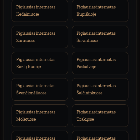
Pigiausias internetas
Pigiausias internetas
Kėdainiuose
Kupiškioje
Pigiausias internetas
Pigiausias internetas
Zarasuose
Širvintuose
Pigiausias internetas
Pigiausias internetas
Kazlų Rūdoje
Paskalvėje
Pigiausias internetas
Pigiausias internetas
Švenčionėliuose
Šalčininkuose
Pigiausias internetas
Pigiausias internetas
Molėtuose
Trakųose
Pigiausias internetas
Pigiausias internetas