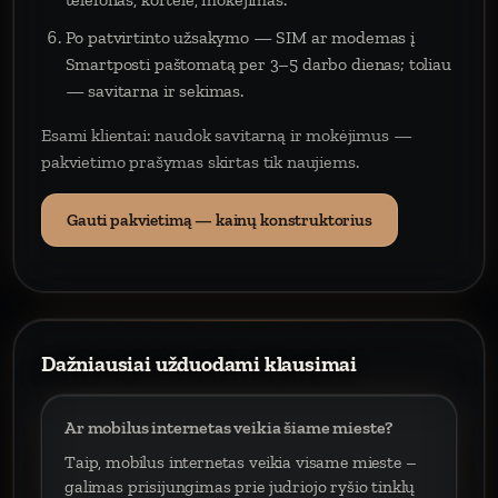
Po patvirtinto užsakymo — SIM ar modemas į
Smartposti paštomatą per 3–5 darbo dienas; toliau
— savitarna ir sekimas.
Esami klientai: naudok savitarną ir mokėjimus —
pakvietimo prašymas skirtas tik naujiems.
Gauti pakvietimą — kainų konstruktorius
Dažniausiai užduodami klausimai
Ar mobilus internetas veikia šiame mieste?
Taip, mobilus internetas veikia visame mieste –
galimas prisijungimas prie judriojo ryšio tinklų