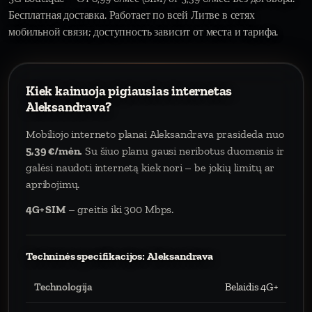
Бесплатная доставка. Работает по всей Литве в сетях
мобильной связи; доступность зависит от места и тарифа.
Kiek kainuoja pigiausias internetas
Aleksandrava?
Mobiliojo interneto planai Aleksandrava prasideda nuo
5,39 €/mėn.
Su šiuo planu gausi neribotus duomenis ir
galėsi naudoti internetą kiek nori – be jokių limitų ar
apribojimų.
4G+ SIM
– greitis iki 300 Mbps.
Techninės specifikacijos: Aleksandrava
Technologija
Belaidis 4G+