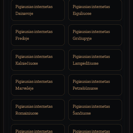
Pigiausias internetas
Pigiausias internetas
Dainavoje
Eiguliuose
Pigiausias internetas
Pigiausias internetas
Fredoje
Gričiupyje
Pigiausias internetas
Pigiausias internetas
Kalniečiuose
Lampėdžiuose
Pigiausias internetas
Pigiausias internetas
Marvelėje
Petrašiūnuose
Pigiausias internetas
Pigiausias internetas
Romainiuose
Šančiuose
Pigiausias internetas
Pigiausias internetas