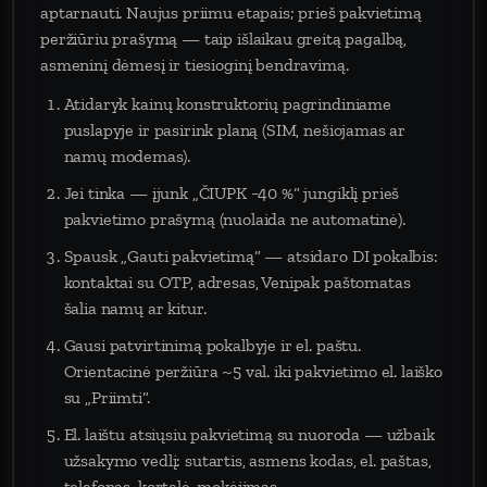
aptarnauti. Naujus priimu etapais; prieš pakvietimą
peržiūriu prašymą — taip išlaikau greitą pagalbą,
asmeninį dėmesį ir tiesioginį bendravimą.
Atidaryk kainų konstruktorių pagrindiniame
puslapyje ir pasirink planą (SIM, nešiojamas ar
namų modemas).
Jei tinka — įjunk „ČIUPK −40 %“ jungiklį prieš
pakvietimo prašymą (nuolaida ne automatinė).
Spausk „Gauti pakvietimą“ — atsidaro DI pokalbis:
kontaktai su OTP, adresas, Venipak paštomatas
šalia namų ar kitur.
Gausi patvirtinimą pokalbyje ir el. paštu.
Orientacinė peržiūra ~5 val. iki pakvietimo el. laiško
su „Priimti“.
El. laištu atsiųsiu pakvietimą su nuoroda — užbaik
užsakymo vedlį: sutartis, asmens kodas, el. paštas,
telefonas, kortelė, mokėjimas.