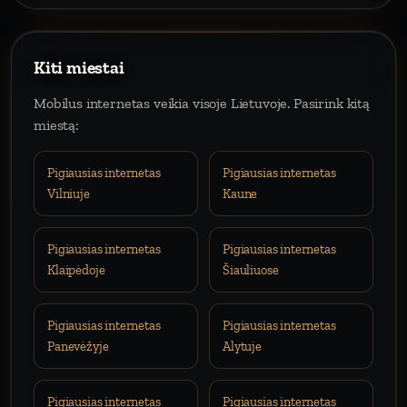
Kiti miestai
Mobilus internetas veikia visoje Lietuvoje. Pasirink kitą
miestą:
Pigiausias internetas
Pigiausias internetas
Vilniuje
Kaune
Pigiausias internetas
Pigiausias internetas
Klaipėdoje
Šiauliuose
Pigiausias internetas
Pigiausias internetas
Panevėžyje
Alytuje
Pigiausias internetas
Pigiausias internetas