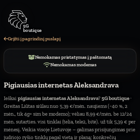
5G
bout
Grįžti į pagrindinį puslapį
Nemokamas pristatymas į paštomatą
Nemokamas modemas
Pigiausias internetas Aleksandrava
Ieškai
pigiausias internetas Aleksandrava
?
5G boutique
·
Greitas Liūtas siūlau nuo 5,39 €/mėn. naujiems (−40 %, 2
mėn., tik 4g+ sim be modemo); vėliau 8,99 €/mėn. be 12/24
mėn. sutarties. visi tinklai (telia, tele2, bitė). už tik 5,39 € per
mėnesį. Veikia visoje Lietuvoje – galimas prisijungimas prie
judriojo ryšio tinklų pagal vietą ir planą; konkrečių