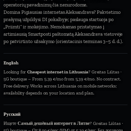
operatorių pavadinimų čia nenurodome.
Domina Pigiausias internetas Aleksandrava? Pakvietimo
prašymą užpildysi DI pokalbyje; paslauga startuoja po
„Priimti“ ir mokėjimo. Nemokamas pristatymas į
artimiausią Smartposti paštomatą Aleksandrava vietovėje
po patvirtinto užsakymo (orientacinis terminas 3–5 d. d.).
English
Looking for
Cheapest internet in Lithuania
? Greitas Liūtas ·
5G boutique – From 5.39 €/mo from 5,39 €/mo. No contract.
Free delivery. Works across Lithuania on mobile networks;
availability depends on your location and plan.
Русский
Ищете
Самый дешёвый интернет в Литве
? Greitas Liūtas ·
5G boutique – От 8,99 €/мес (SIM) от 5,39 €/мес. Без договора.