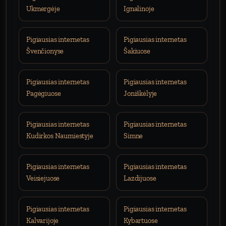
Ukmergėje
Ignalinoje
Pigiausias internetas
Pigiausias internetas
Švenčionyse
Šakiuose
Pigiausias internetas
Pigiausias internetas
Pagėgiuose
Joniškėlyje
Pigiausias internetas
Pigiausias internetas
Kudirkos Naumiestyje
Simne
Pigiausias internetas
Pigiausias internetas
Veisiejuose
Lazdijuose
Pigiausias internetas
Pigiausias internetas
Kalvarijoje
Kybartuose