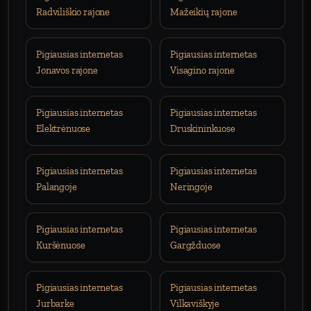
Radviliškio rajone
Mažeikių rajone
Pigiausias internetas
Pigiausias internetas
Jonavos rajone
Visagino rajone
Pigiausias internetas
Pigiausias internetas
Elektrėnuose
Druskininkuose
Pigiausias internetas
Pigiausias internetas
Palangoje
Neringoje
Pigiausias internetas
Pigiausias internetas
Kuršėnuose
Gargžduose
Pigiausias internetas
Pigiausias internetas
Jurbarke
Vilkaviškyje