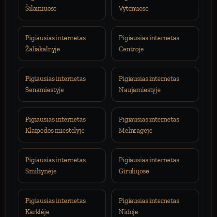
Šilainiuose
Vytėnuose
Pigiausias internetas
Pigiausias internetas
Žaliakalnyje
Centroje
Pigiausias internetas
Pigiausias internetas
Senamiestyje
Naujamiestyje
Pigiausias internetas
Pigiausias internetas
Klaipėdos miestelyje
Melnragėje
Pigiausias internetas
Pigiausias internetas
Smiltynėje
Giruliųose
Pigiausias internetas
Pigiausias internetas
Karklėje
Nidoje