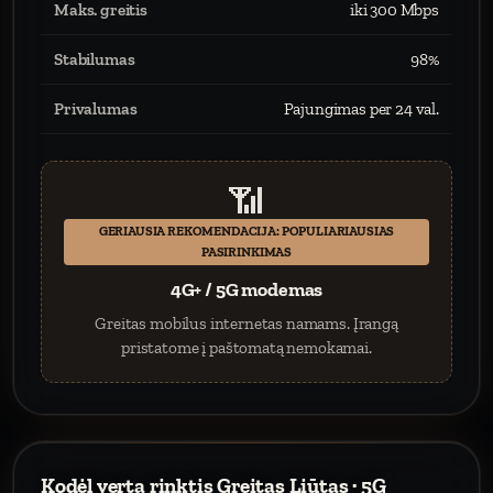
Maks. greitis
iki 300 Mbps
Stabilumas
98%
Privalumas
Pajungimas per 24 val.
📶
GERIAUSIA REKOMENDACIJA: POPULIARIAUSIAS
PASIRINKIMAS
4G+ / 5G modemas
Greitas mobilus internetas namams. Įrangą
pristatome į paštomatą nemokamai.
Kodėl verta rinktis Greitas Liūtas · 5G