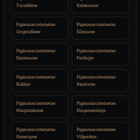
Turniškėse
Kalnėnuose
Pigiausias internetas
Pigiausias internetas
Grigoniškėse
Šiliniuose
Pigiausias internetas
Pigiausias internetas
Kairėnuose
Pavilnyje
Pigiausias internetas
Pigiausias internetas
Rukloje
Bajoruose
Pigiausias internetas
Pigiausias internetas
Naujininkuose
Naujamiesčioje
Pigiausias internetas
Pigiausias internetas
Paneriųose
Vilkpėdėje