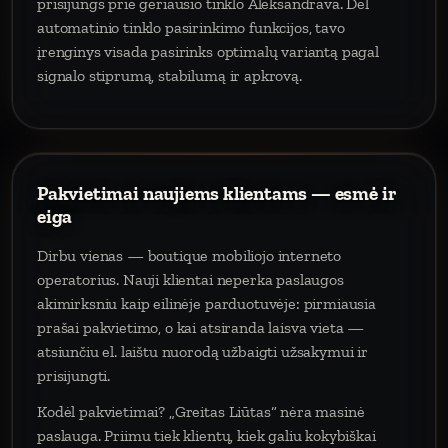
prisijungs prie geriausio tinklo Aleksandrava. Dėl
automatinio tinklo pasirinkimo funkcijos, tavo
įrenginys visada pasirinks optimalų variantą pagal
signalo stiprumą, stabilumą ir apkrovą.
Pakvietimai naujiems klientams — esmė ir
eiga
Dirbu vienas — boutique mobiliojo interneto
operatorius. Nauji klientai neperka paslaugos
akimirksniu kaip eilinėje parduotuvėje: pirmiausia
prašai pakvietimo, o kai atsiranda laisva vieta —
atsiunčiu el. laištu nuorodą užbaigti užsakymui ir
prisijungti.
Kodėl pakvietimai? „Greitas Liūtas“ nėra masinė
paslauga. Priimu tiek klientų, kiek galiu kokybiškai