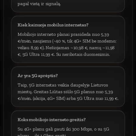
pagal vietą ir signalą.
Kiek kainuoja mobilus internetas?
Mobiliojo interneto planai prasideda nuo 5,39
€/mėn. naujiems (−40 %, tik 4G+ SIM be modemo;
vėliau 8,99 €). Nešiojamas ~10,98 €, namų ~11,98
€, 5G Ultra 11,99 €. Su neribotais duomenimis.
Ar yra 5G aprėptis?
Taip, 5G internetas veikia daugelyje Lietuvos
miestų. Greitas Liūtas siūlo 5G planus nuo 5,39
€/mėn. (akcija, 4G+ SIM) arba 5G Ultra nuo 11,99 €.
Koks mobiliojo interneto greitis?
Su 4G+ planu gali gauti iki 300 Mbps, o su 5G
planu – iki 1 Gbps greitį.