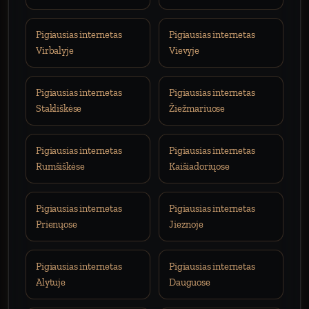
Pigiausias internetas
Pigiausias internetas
Virbalyje
Vievyje
Pigiausias internetas
Pigiausias internetas
Stakliškėse
Žiežmariuose
Pigiausias internetas
Pigiausias internetas
Rumšiškėse
Kaišiadoriųose
Pigiausias internetas
Pigiausias internetas
Prienųose
Jieznoje
Pigiausias internetas
Pigiausias internetas
Alytuje
Dauguose