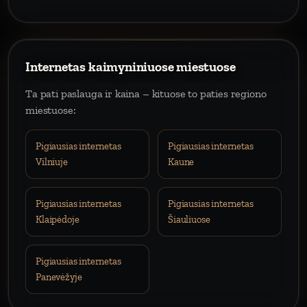
Internetas kaimyniniuose miestuose
Ta pati paslauga ir kaina – kituose to paties regiono
miestuose:
Pigiausias internetas
Pigiausias internetas
Vilniuje
Kaune
Pigiausias internetas
Pigiausias internetas
Klaipėdoje
Šiauliuose
Pigiausias internetas
Panevėžyje