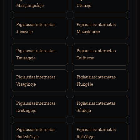
Marijampolėje
Utenoje
Pigiausias internetas
Pigiausias internetas
Jonavoje
Mažeikiuose
Pigiausias internetas
Pigiausias internetas
Tauragėje
Telšiuose
Pigiausias internetas
Pigiausias internetas
Visaginoje
Plungėje
Pigiausias internetas
Pigiausias internetas
Kretingoje
Šilutėje
Pigiausias internetas
Pigiausias internetas
Radviliškyje
Rokiškyje