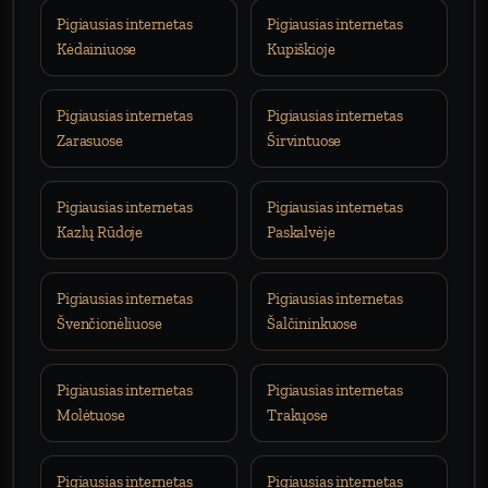
Pigiausias internetas
Pigiausias internetas
Kėdainiuose
Kupiškioje
Pigiausias internetas
Pigiausias internetas
Zarasuose
Širvintuose
Pigiausias internetas
Pigiausias internetas
Kazlų Rūdoje
Paskalvėje
Pigiausias internetas
Pigiausias internetas
Švenčionėliuose
Šalčininkuose
Pigiausias internetas
Pigiausias internetas
Molėtuose
Trakųose
Pigiausias internetas
Pigiausias internetas