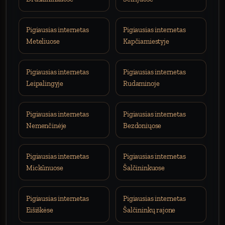
Pigiausias internetas
Pigiausias internetas
Meteliuose
Kapčiamiestyje
Pigiausias internetas
Pigiausias internetas
Leipalingyje
Rudaminoje
Pigiausias internetas
Pigiausias internetas
Nemenčinėje
Bezdoniųose
Pigiausias internetas
Pigiausias internetas
Mickūnuose
Šalčininkuose
Pigiausias internetas
Pigiausias internetas
Eišiškėse
Šalčininkų rajone