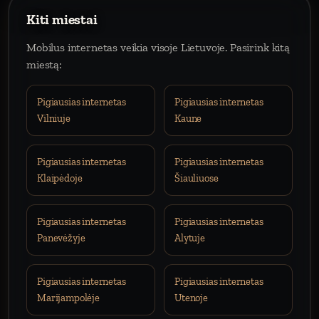
Kiti miestai
Mobilus internetas veikia visoje Lietuvoje. Pasirink kitą
miestą:
Pigiausias internetas
Pigiausias internetas
Vilniuje
Kaune
Pigiausias internetas
Pigiausias internetas
Klaipėdoje
Šiauliuose
Pigiausias internetas
Pigiausias internetas
Panevėžyje
Alytuje
Pigiausias internetas
Pigiausias internetas
Marijampolėje
Utenoje