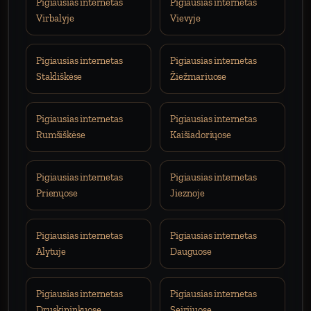
Pigiausias internetas
Pigiausias internetas
Virbalyje
Vievyje
Pigiausias internetas
Pigiausias internetas
Stakliškėse
Žiežmariuose
Pigiausias internetas
Pigiausias internetas
Rumšiškėse
Kaišiadoriųose
Pigiausias internetas
Pigiausias internetas
Prienųose
Jieznoje
Pigiausias internetas
Pigiausias internetas
Alytuje
Dauguose
Pigiausias internetas
Pigiausias internetas
Druskininkuose
Seirijuose