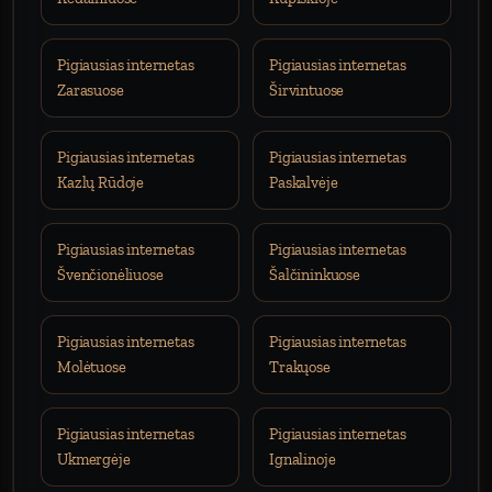
Pigiausias internetas
Pigiausias internetas
Zarasuose
Širvintuose
Pigiausias internetas
Pigiausias internetas
Kazlų Rūdoje
Paskalvėje
Pigiausias internetas
Pigiausias internetas
Švenčionėliuose
Šalčininkuose
Pigiausias internetas
Pigiausias internetas
Molėtuose
Trakųose
Pigiausias internetas
Pigiausias internetas
Ukmergėje
Ignalinoje