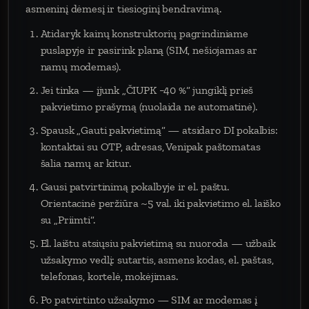
asmeninį dėmesį ir tiesioginį bendravimą.
Atidaryk kainų konstruktorių pagrindiniame
puslapyje ir pasirink planą (SIM, nešiojamas ar
namų modemas).
Jei tinka — įjunk „ČIUPK −40 %“ jungiklį prieš
pakvietimo prašymą (nuolaida ne automatinė).
Spausk „Gauti pakvietimą“ — atsidaro DI pokalbis:
kontaktai su OTP, adresas, Venipak paštomatas
šalia namų ar kitur.
Gausi patvirtinimą pokalbyje ir el. paštu.
Orientacinė peržiūra ~5 val. iki pakvietimo el. laiško
su „Priimti“.
El. laištu atsiųsiu pakvietimą su nuoroda — užbaik
užsakymo vedlį: sutartis, asmens kodas, el. paštas,
telefonas, kortelė, mokėjimas.
Po patvirtinto užsakymo — SIM ar modemas į