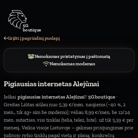
Grįžti į pagrindinį puslapį
Nemokamas pristatymas į paštomatą
Nemokamas modemas
Pigiausias internetas Alejūnai
Ieškai
pigiausias internetas Alejūnai
?
5G boutique
·
Greitas Liūtas siūlau nuo 5,39 €/mėn. naujiems (−40 %, 2
mėn., tik 4g+ sim be modemo); vėliau 8,99 €/mėn. be 12/24
mėn. sutarties. visi tinklai (telia, tele2, bitė). už tik 5,39 € per
mėnesį. Veikia visoje Lietuvoje – galimas prisijungimas prie
judriojo ryšio tinklų pagal vietą ir planą; konkrečių