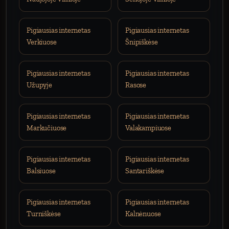
Pigiausias internetas
Pigiausias internetas
Verkiuose
Šnipiškėse
Pigiausias internetas
Pigiausias internetas
Užupyje
Rasose
Pigiausias internetas
Pigiausias internetas
Markučiuose
Valakampiuose
Pigiausias internetas
Pigiausias internetas
Balsiuose
Santariškėse
Pigiausias internetas
Pigiausias internetas
Turniškėse
Kalnėnuose