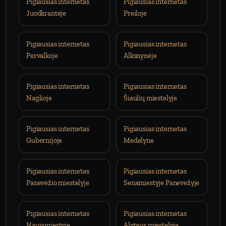
Pigiausias internetas
Pigiausias internetas
Juodkrantėje
Preiloje
Pigiausias internetas
Pigiausias internetas
Pervalkoje
Alksnynėje
Pigiausias internetas
Pigiausias internetas
Naglioje
Šiaulių miestelyje
Pigiausias internetas
Pigiausias internetas
Gubernijoje
Medelyne
Pigiausias internetas
Pigiausias internetas
Panevėžio miestelyje
Senamiestyje Panevėžyje
Pigiausias internetas
Pigiausias internetas
Naujamiestyje
Alytaus miestelyje