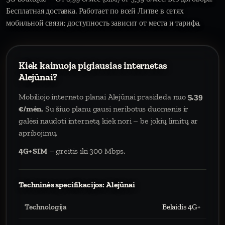
Бесплатная доставка. Работает по всей Литве в сетях
мобильной связи; доступность зависит от места и тарифа.
Kiek kainuoja pigiausias internetas
Alejūnai?
Mobiliojo interneto planai Alejūnai prasideda nuo
5,39
€/mėn.
Su šiuo planu gausi neribotus duomenis ir
galėsi naudoti internetą kiek nori – be jokių limitų ar
apribojimų.
4G+ SIM
– greitis iki 300 Mbps.
Techninės specifikacijos: Alejūnai
Technologija
Belaidis 4G+