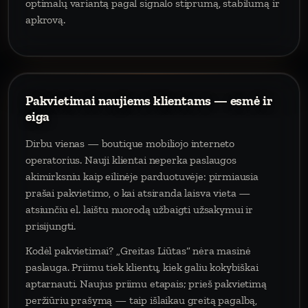
optimalų variantą pagal signalo stiprumą, stabilumą ir
apkrovą.
Pakvietimai naujiems klientams — esmė ir
eiga
Dirbu vienas — boutique mobiliojo interneto
operatorius. Nauji klientai neperka paslaugos
akimirksniu kaip eilinėje parduotuvėje: pirmiausia
prašai pakvietimo, o kai atsiranda laisva vieta —
atsiunčiu el. laištu nuorodą užbaigti užsakymui ir
prisijungti.
Kodėl pakvietimai? „Greitas Liūtas“ nėra masinė
paslauga. Priimu tiek klientų, kiek galiu kokybiškai
aptarnauti. Naujus priimu etapais; prieš pakvietimą
peržiūriu prašymą — taip išlaikau greitą pagalbą,