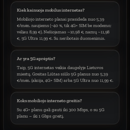
Kiek kainuoja mobilus internetas?
Mobiliojo interneto planai prasideda nuo 5,39
€/mėn. naujiems (−40 %, tik 4G+ SIM be modemo;
vėliau 8,99 €). Nešiojamas ~10,98 €, namų ~11,98
€, 5G Ultra 11,99 €. Su neribotais duomenimis.
Ar yra 5G aprėptis?
Taip, 5G internetas veikia daugelyje Lietuvos
miestų. Greitas Liūtas siūlo 5G planus nuo 5,39
€/mėn. (akcija, 4G+ SIM) arba 5G Ultra nuo 11,99 €.
Koks mobiliojo interneto greitis?
Su 4G+ planu gali gauti iki 300 Mbps, o su 5G
planu – iki 1 Gbps greitį.