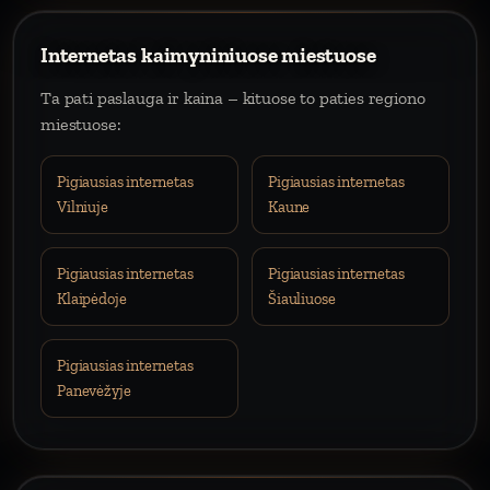
Internetas kaimyniniuose miestuose
Ta pati paslauga ir kaina – kituose to paties regiono
miestuose:
Pigiausias internetas
Pigiausias internetas
Vilniuje
Kaune
Pigiausias internetas
Pigiausias internetas
Klaipėdoje
Šiauliuose
Pigiausias internetas
Panevėžyje