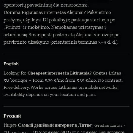
operatorių pavadinimų čia nenurodome.
Domina Pigiausias internetas Alejūnai? Pakvietimo
prašymą užpildysi DI pokalbyje; paslauga startuoja po
„Priimti“ ir mokėjimo. Nemokamas pristatymas į
artimiausią Smartposti paštomatą Alejūnai vietovėje po
patvirtinto užsakymo (orientacinis terminas 3–5 d. d.).
English
Looking for
Cheapest internet in Lithuania
? Greitas Liūtas ·
5G boutique – From 5.39 €/mo from 5,39 €/mo. No contract.
Free delivery. Works across Lithuania on mobile networks;
availability depends on your location and plan.
Русский
Ищете
Самый дешёвый интернет в Литве
? Greitas Liūtas ·
5G boutique – От 8,99 €/мес (SIM) от 5,39 €/мес. Без договора.