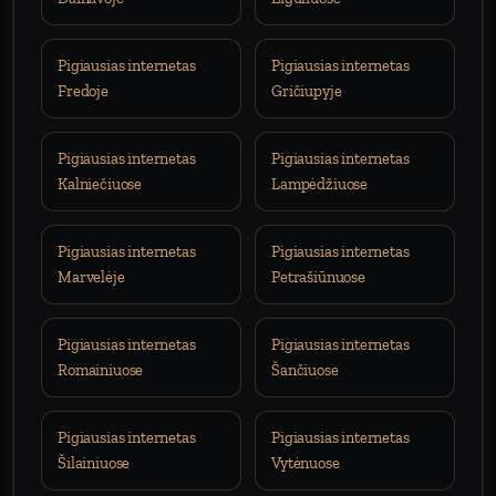
Pigiausias internetas
Pigiausias internetas
Fredoje
Gričiupyje
Pigiausias internetas
Pigiausias internetas
Kalniečiuose
Lampėdžiuose
Pigiausias internetas
Pigiausias internetas
Marvelėje
Petrašiūnuose
Pigiausias internetas
Pigiausias internetas
Romainiuose
Šančiuose
Pigiausias internetas
Pigiausias internetas
Šilainiuose
Vytėnuose