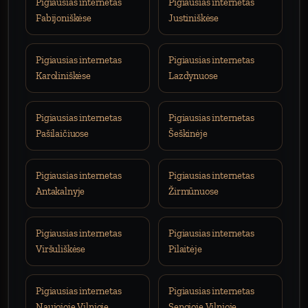
Pigiausias internetas
Pigiausias internetas
Fabijoniškėse
Justiniškėse
Pigiausias internetas
Pigiausias internetas
Karoliniškėse
Lazdynuose
Pigiausias internetas
Pigiausias internetas
Pašilaičiuose
Šeškinėje
Pigiausias internetas
Pigiausias internetas
Antakalnyje
Žirmūnuose
Pigiausias internetas
Pigiausias internetas
Viršuliškėse
Pilaitėje
Pigiausias internetas
Pigiausias internetas
Naujojoje Vilnioje
Senojoje Vilnioje