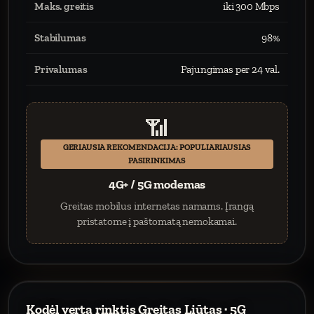
Maks. greitis
iki 300 Mbps
Stabilumas
98%
Privalumas
Pajungimas per 24 val.
📶
GERIAUSIA REKOMENDACIJA: POPULIARIAUSIAS
PASIRINKIMAS
4G+ / 5G modemas
Greitas mobilus internetas namams. Įrangą
pristatome į paštomatą nemokamai.
Kodėl verta rinktis Greitas Liūtas · 5G