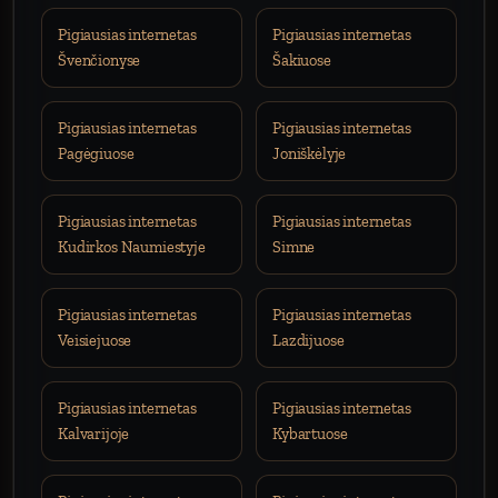
Pigiausias internetas
Pigiausias internetas
Švenčionyse
Šakiuose
Pigiausias internetas
Pigiausias internetas
Pagėgiuose
Joniškėlyje
Pigiausias internetas
Pigiausias internetas
Kudirkos Naumiestyje
Simne
Pigiausias internetas
Pigiausias internetas
Veisiejuose
Lazdijuose
Pigiausias internetas
Pigiausias internetas
Kalvarijoje
Kybartuose