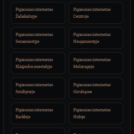
Pigiausias internetas
Pigiausias internetas
Žaliakalnyje
Centroje
Pigiausias internetas
Pigiausias internetas
Senamiestyje
Naujamiestyje
Pigiausias internetas
Pigiausias internetas
Klaipėdos miestelyje
Melnragėje
Pigiausias internetas
Pigiausias internetas
Smiltynėje
Giruliųose
Pigiausias internetas
Pigiausias internetas
Karklėje
Nidoje