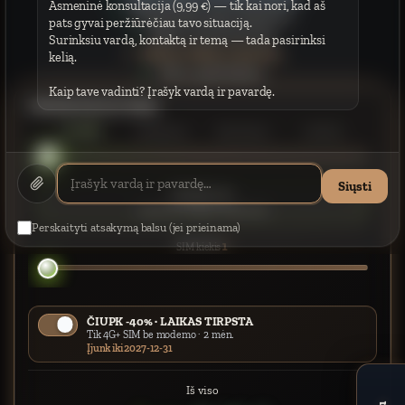
Asmeninė konsultacija (9,99 €) — tik kai nori, kad aš
Be ilgalaikių įsipareigojimų
pats gyvai peržiūrėčiau tavo situaciją.
Veikia visoje Lietuvoje
Surinksiu vardą, kontaktą ir temą — tada pasirinksi
Ribotas klientų skaičius
kelią.
Tik su pakvietimu
Kaip tave vadinti? Įrašyk vardą ir pavardę.
Sukonstruok savo kainą
4G+ SIM
Nešiojamas
Stacionarus
5G Ultra
Siųsti
Tik SIM · 4G+
Laisvė tavo įrangai · neriboti GB
Perskaityti atsakymą balsu (jei prieinama)
1
SIM kiekis
ČIUPK -40% · LAIKAS TIRPSTA
Tik 4G+ SIM be modemo · 2 mėn.
Įjunk iki 2027-12-31
Iš viso