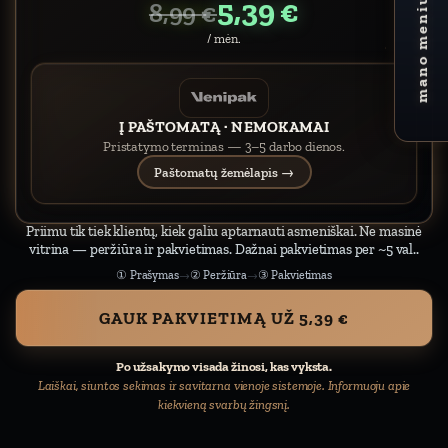
5,39 €
mano meniu
8,99 €
/ mėn.
Į PAŠTOMATĄ · NEMOKAMAI
Pristatymo terminas — 3–5 darbo dienos.
Paštomatų žemėlapis →
Priimu tik tiek klientų, kiek galiu aptarnauti asmeniškai. Ne masinė
vitrina — peržiūra ir pakvietimas. Dažnai pakvietimas per ~5 val..
① Prašymas
② Peržiūra
③ Pakvietimas
→
→
GAUK PAKVIETIMĄ UŽ 5,39 €
Po užsakymo visada žinosi, kas vyksta.
Laiškai, siuntos sekimas ir savitarna vienoje sistemoje. Informuoju apie
kiekvieną svarbų žingsnį.