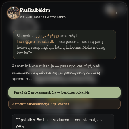
Pasikalbėkim
×
LT
Aš, Aurimas iš Greito Liūto
Skambink
+370 52 636333
arba rašyk
5G
boutique
labas@greitasliutas.lt
— esu pasiekiamas visą parą
lietuvių, rusų, anglų ir latvių kalbomis. Moku ir daug
kitų kalbų.
Sekmadienį
, ruošiama
0
siuntų.
Asmeninė konsultacija — pasakyk, kas rūpi, o aš
Mobilus internetas be
surinksiu visą informaciją ir pasiūlysiu geriausią
ilgalaikių sutarčių
sprendimą.
Parašyk Z arba spausk čia → bendras pokalbis
5,39 €/mėn.
8,99 €
Asmeninė konsultacija · 1/5 · Vardas
Moki
20–30 €
? →
permoki
.
Čia
tas pats
→
5,39 €
.
DI pokalbis, Emilija ir savitarna — nemokamai, visą
Neriboti duomenys
parą.
Jokių kredito istorijos patikrų