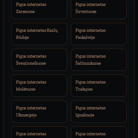
Pigus internetas
Pigus internetas
Zarasuose
Širvintuose
Pigus internetas Kazlų
Pigus internetas
Rūdoje
Paskalvėje
Pigus internetas
Pigus internetas
Švenčionėliuose
Šalčininkuose
Pigus internetas
Pigus internetas
Molėtuose
Trakųose
Pigus internetas
Pigus internetas
Ukmergėje
Ignalinoje
Pigus internetas
Pigus internetas