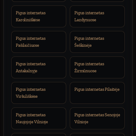
Pigus internetas
Pigus internetas
Karoliniškėse
Lazdynuose
Pigus internetas
Pigus internetas
Pašilaičiuose
Šeškinėje
Pigus internetas
Pigus internetas
Antakalnyje
Žirmūnuose
Pigus internetas
Pigus internetas Pilaitėje
Viršuliškėse
Pigus internetas
Pigus internetas Senojoje
Naujojoje Vilnioje
Vilnioje