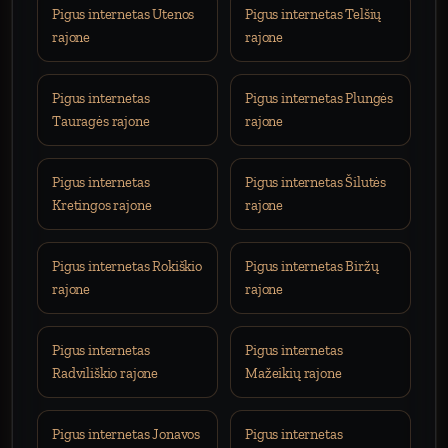
Pigus internetas Utenos
Pigus internetas Telšių
rajone
rajone
Pigus internetas
Pigus internetas Plungės
Tauragės rajone
rajone
Pigus internetas
Pigus internetas Šilutės
Kretingos rajone
rajone
Pigus internetas Rokiškio
Pigus internetas Biržų
rajone
rajone
Pigus internetas
Pigus internetas
Radviliškio rajone
Mažeikių rajone
Pigus internetas Jonavos
Pigus internetas