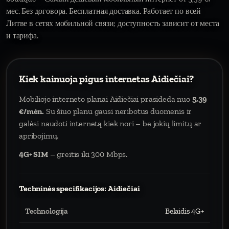
мес. Без договора. Бесплатная доставка. Работает по всей
Литве в сетях мобильной связи; доступность зависит от места
и тарифа.
Kiek kainuoja pigus internetas Aidiečiai?
Mobiliojo interneto planai Aidiečiai prasideda nuo
5,39
€/mėn.
Su šiuo planu gausi neribotus duomenis ir
galėsi naudoti internetą kiek nori – be jokių limitų ar
apribojimų.
4G+ SIM
– greitis iki 300 Mbps.
Techninės specifikacijos: Aidiečiai
Technologija
Belaidis 4G+