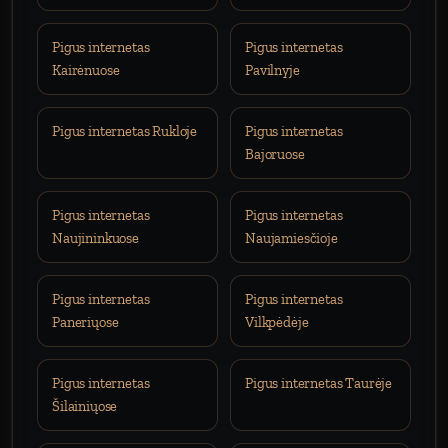
Pigus internetas
Pigus internetas
Kairėnuose
Pavilnyje
Pigus internetas Rukloje
Pigus internetas
Bajoruose
Pigus internetas
Pigus internetas
Naujininkuose
Naujamiesčioje
Pigus internetas
Pigus internetas
Paneriųose
Vilkpėdėje
Pigus internetas
Pigus internetas Taurėje
Šilainiųose