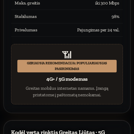
Maks. greitis
iki 300 Mbps
Stabilumas
98%
Privalumas
Pajungimas per 24 val.
📶
GERIAUSIA REKOMENDACIJA: POPULIARIAUSIAS
PASIRINKIMAS
4G+ / 5G modemas
Greitas mobilus internetas namams. Įrangą
pristatome į paštomatą nemokamai.
Kodėl verta rinktis Greitas Liūtas · 5G