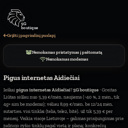
Grįžti į pagrindinį puslapį
Nemokamas pristatymas į paštomatą
Nemokamas modemas
Pigus internetas Aidiečiai
Ieškai
pigus internetas Aidiečiai
?
5G boutique
· Greitas
Liūtas siūlau nuo 5,39 €/mėn. naujiems (−40 %, 2 mėn., tik
4g+ sim be modemo); vėliau 8,99 €/mėn. be 12/24 mėn.
sutarties. visi tinklai (telia, tele2, bitė). už tik 5,39 € per
mėnesį. Veikia visoje Lietuvoje – galimas prisijungimas prie
judriojo ryšio tinklų pagal vietą ir planą; konkrečių