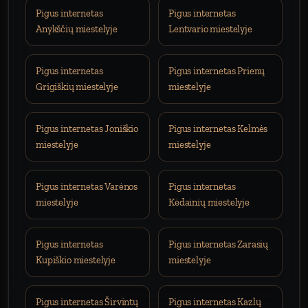
Pigus internetas
Pigus internetas
Anykščių miestelyje
Lentvario miestelyje
Pigus internetas
Pigus internetas Prienų
Grigiškių miestelyje
miestelyje
Pigus internetas Joniškio
Pigus internetas Kelmės
miestelyje
miestelyje
Pigus internetas Varėnos
Pigus internetas
miestelyje
Kėdainių miestelyje
Pigus internetas
Pigus internetas Zarasių
Kupiškio miestelyje
miestelyje
Pigus internetas Širvintų
Pigus internetas Kazlų