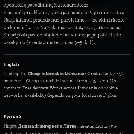
operatorių pavadinimų čia nenurodome.
Prisijunk prie klientų, kurie jau naudoja Pigus internetas.
Nauji klientai pradeda nuo pakvietimo — ne akimirksnio
pirkimo iš karto. Nemokamas pristatymas į artimiausią
Smartposti paštomatą Aidiečiai vietovėje po patvirtinto
užsakymo (orientacinis terminas 3–5 d. d.).
English
Looking for
Cheap internet in Lithuania
? Greitas Liūtas · 5G
boutique – Cheapest mobile internet from 5,39 €/mo. No
contract. Free delivery. Works across Lithuania on mobile
networks; availability depends on your location and plan.
Русский
Ищете
Дешёвый интернет в Литве
? Greitas Liūtas · 5G
boutique – Самый дешёвый мобильный интернет от 5,39 €/