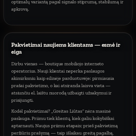
optimalų variantą pagal signalo stiprumą, stabilumą ir
apkrovą.
Pakvietimai naujiems klientams — esmė ir
eiga
Dirbu vienas — boutique mobiliojo interneto
operatorius. Nauji klientai neperka paslaugos
akimirksniu kaip eilinėje parduotuvėje: pirmiausia
prašai pakvietimo, o kai atsiranda laisva vieta —
atsiunčiu el. laištu nuorodą užbaigti užsakymui ir
prisijungti.
Kodėl pakvietimai? „Greitas Liūtas“ nėra masinė
paslauga. Priimu tiek klientų, kiek galiu kokybiškai
aptarnauti. Naujus priimu etapais; prieš pakvietimą
peržiūriu prašymą — taip išlaikau greitą pagalbą,