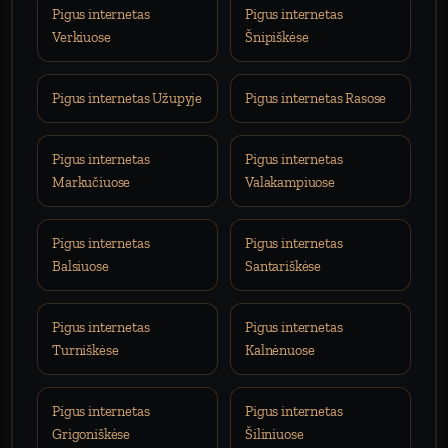
Pigus internetas
Pigus internetas
Verkiuose
Šnipiškėse
Pigus internetas Užupyje
Pigus internetas Rasose
Pigus internetas
Pigus internetas
Markučiuose
Valakampiuose
Pigus internetas
Pigus internetas
Balsiuose
Santariškėse
Pigus internetas
Pigus internetas
Turniškėse
Kalnėnuose
Pigus internetas
Pigus internetas
Grigoniškėse
Šiliniuose