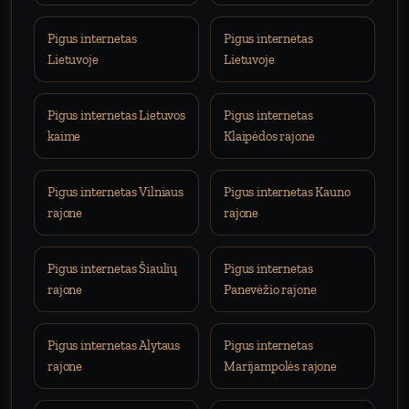
Pigus internetas
Pigus internetas
Lietuvoje
Lietuvoje
Pigus internetas Lietuvos
Pigus internetas
kaime
Klaipėdos rajone
Pigus internetas Vilniaus
Pigus internetas Kauno
rajone
rajone
Pigus internetas Šiaulių
Pigus internetas
rajone
Panevėžio rajone
Pigus internetas Alytaus
Pigus internetas
rajone
Marijampolės rajone