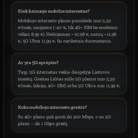
Kiek kainuoja mobilus internetas?
Mobiliojo interneto planai prasideda nuo 5,39
€/mėn. naujiems (−40 %, tik 4G+ SIM be modemo;
vėliau 8,99 €). Nešiojamas ~10,98 €, namų ~11,98
€, 5G Ultra 11,99 €. Su neribotais duomenimis.
Ar yra 5G aprėptis?
Taip, 5G internetas veikia daugelyje Lietuvos
miestų. Greitas Liūtas siūlo 5G planus nuo 5,39
€/mėn. (akcija, 4G+ SIM) arba 5G Ultra nuo 11,99 €.
Koks mobiliojo interneto greitis?
Su 4G+ planu gali gauti iki 300 Mbps, o su 5G
planu – iki 1 Gbps greitį.