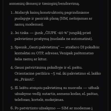
asmeninį dėmesį ir tiesioginį bendravimą.
Atidaryk kainų konstruktorių pagrindiniame
puslapyje ir pasirink planą (SIM, nešiojamas ar
namų modemas).
Jei tinka — įjunk „ČIUPK −40 %“ jungiklį prieš
pakvietimo prašymą (nuolaida ne automatinė).
Spausk „Gauti pakvietimą“ — atsidaro DI pokalbis:
kontaktai su OTP, adresas, Venipak paštomatas
šalia namų ar kitur.
Gausi patvirtinimą pokalbyje ir el. paštu.
Orientacinė peržiūra ~5 val. iki pakvietimo el. laiško
su „Priimti“.
El. laištu atsiųsiu pakvietimą su nuoroda — užbaik
užsakymo vedlį: sutartis, asmens kodas, el. paštas,
telefonas, kortelė, mokėjimas.
Po patvirtinto užsakymo — SIM ar modemas į