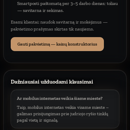
Smartposti paštomatą per 3–5 darbo dienas; toliau
— savitarna ir sekimas.
Esami klientai: naudok savitarną ir mokėjimus —
pakvietimo prašymas skirtas tik naujiems.
Gauti pakvietimą — kainų konstruktorius
Dažniausiai užduodami klausimai
Ar mobilus internetas veikia šiame mieste?
Taip, mobilus internetas veikia visame mieste –
galimas prisijungimas prie judriojo ryšio tinklų
pagal vietą ir signalą.