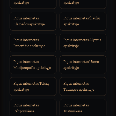
apskrityje
apskrityje
Pigus internetas
Pigus internetas Šiaulių
Klaipėdos apskrityje
apskrityje
Pigus internetas
Pigus internetas Alytaus
Panevėžio apskrityje
apskrityje
Pigus internetas
Pigus internetas Utenos
Marijampolės apskrityje
apskrityje
Pigus internetas Telšių
Pigus internetas
apskrityje
Tauragės apskrityje
Pigus internetas
Pigus internetas
Fabijoniškėse
Justiniškėse