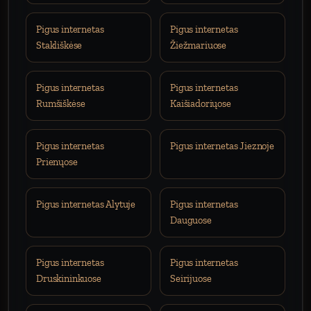
Pigus internetas
Pigus internetas
Stakliškėse
Žiežmariuose
Pigus internetas
Pigus internetas
Rumšiškėse
Kaišiadoriųose
Pigus internetas
Pigus internetas Jieznoje
Prienųose
Pigus internetas Alytuje
Pigus internetas
Dauguose
Pigus internetas
Pigus internetas
Druskininkuose
Seirijuose