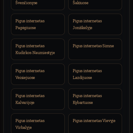
Švenčionyse
Šakiuose
Pigus internetas
Pigus internetas
Pagėgiuose
Joniškėlyje
Pigus internetas
Pigus internetas Simne
Kudirkos Naumiestyje
Pigus internetas
Pigus internetas
Veisiejuose
Lazdijuose
Pigus internetas
Pigus internetas
Kalvarijoje
Kybartuose
Pigus internetas
Pigus internetas Vievyje
Virbalyje