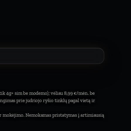
 tik 4g+ sim be modemo); vėliau 8,99 €/mėn. be
jungimas prie judriojo ryšio tinklų pagal vietą ir
 ir mokėjimo. Nemokamas pristatymas į artimiausią