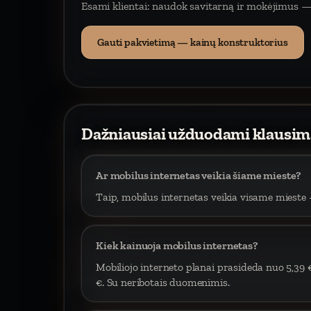
Esami klientai: naudok savitarną ir mokėjimus —
Gauti pakvietimą — kainų konstruktorius
Dažniausiai užduodami klausim
Ar mobilus internetas veikia šiame mieste?
Taip, mobilus internetas veikia visame mieste –
Kiek kainuoja mobilus internetas?
Mobiliojo interneto planai prasideda nuo 5,39 
€. Su neribotais duomenimis.