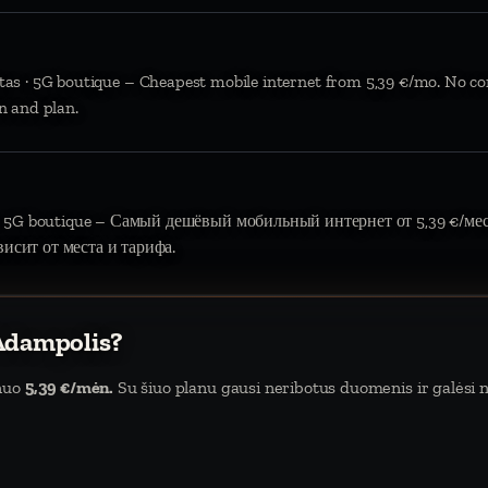
ūtas · 5G boutique – Cheapest mobile internet from 5,39 €/mo. No co
n and plan.
 · 5G boutique – Самый дешёвый мобильный интернет от 5,39 €/мес.
висит от места и тарифа.
 Adampolis?
 nuo
5,39 €/mėn.
Su šiuo planu gausi neribotus duomenis ir galėsi na