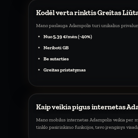
Kodėl verta rinktis Greitas Liū
Mano paslauga Adampolis turi unikalius privalu
Nuo 5,39 €/mėn (−40%)
Neriboti GB
Be sutarties
Greitas pristatymas
Kaip veikia pigus internetas A
Mano mobilus internetas Adampolis veikia per mob
tinklo pasirinkimo funkcijos, tavo įrenginys visa