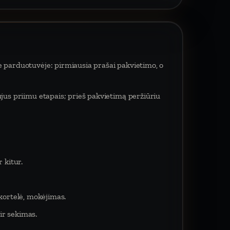
e parduotuvėje: pirmiausia prašai pakvietimo, o
ujus priimu etapais; prieš pakvietimą peržiūriu
 kitur.
 kortelė, mokėjimas.
ir sekimas.