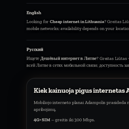
English
Looking for
Cheap internet in Lithuania
? Greitas Li
mobile networks; availability depends on your locatio
Русский
Ищете
Дешёвый интернет в Литве
? Greitas Liūtas
всей Литве в сетях мобильной связи; доступность за
Kiek kainuoja pigus internetas
Mobiliojo interneto planai Adampolis prasideda
apribojimų.
4G+ SIM
– greitis iki 300 Mbps.