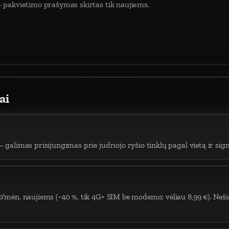
 pakvietimo prašymas skirtas tik naujiems.
ai
 galimas prisijungimas prie judriojo ryšio tinklų pagal vietą ir sign
€/mėn. naujiems (−40 %, tik 4G+ SIM be modemo; vėliau 8,99 €). Neši