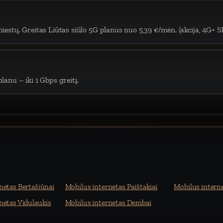
iestų. Greitas Liūtas siūlo 5G planus nuo 5,39 €/mėn. (akcija, 4G+ S
lanu – iki 1 Gbps greitį.
netas Bertašiūnai
Mobilus internetas Paištakiai
Mobilus intern
netas Vidulaukis
Mobilus internetas Dembai