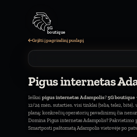
5G
boutique
Grįžti į pagrindinį puslapį
Pigus internetas Ad
Ieškai
pigus internetas Adampolis
?
5G boutique
·
12/24 mėn. sutarties. visi tinklai (telia, tele2, bitė
planą; konkrečių operatorių pavadinimų čia nen
Domina Pigus internetas Adampolis? Pakvietimo pr
Smartposti paštomatą Adampolis vietovėje po patvi