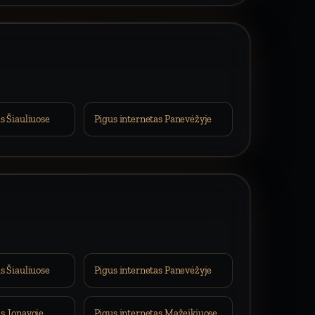
s Šiauliuose
Pigus internetas Panevėžyje
s Šiauliuose
Pigus internetas Panevėžyje
as Jonavoje
Pigus internetas Mažeikiuose