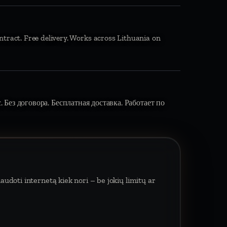
ntract. Free delivery. Works across Lithuania on
 Без договора. Бесплатная доставка. Работает по
udoti internetą kiek nori – be jokių limitų ar