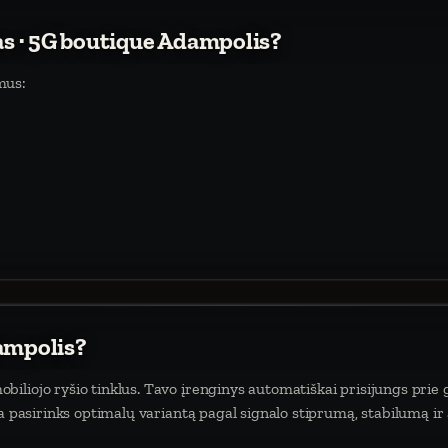
tas · 5G boutique Adampolis?
mus:
dampolis?
iliojo ryšio tinklus. Tavo įrenginys automatiškai prisijungs prie 
da pasirinks optimalų variantą pagal signalo stiprumą, stabilumą ir