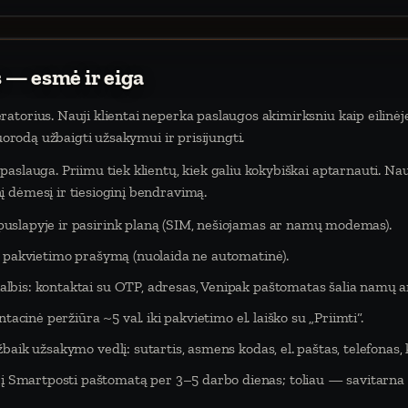
 — esmė ir eiga
atorius. Nauji klientai neperka paslaugos akimirksniu kaip eilinėj
nuorodą užbaigti užsakymui ir prisijungti.
aslauga. Priimu tiek klientų, kiek galiu kokybiškai aptarnauti. Na
 dėmesį ir tiesioginį bendravimą.
puslapyje ir pasirink planą (SIM, nešiojamas ar namų modemas).
eš pakvietimo prašymą (nuolaida ne automatinė).
lbis: kontaktai su OTP, adresas, Venipak paštomatas šalia namų ar
tacinė peržiūra ~5 val. iki pakvietimo el. laiško su „Priimti“.
baik užsakymo vedlį: sutartis, asmens kodas, el. paštas, telefonas,
Smartposti paštomatą per 3–5 darbo dienas; toliau — savitarna 