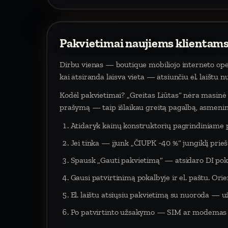
Pakvietimai naujiems klientams
Dirbu vienas — boutique mobiliojo interneto oper
kai atsiranda laisva vieta — atsiunčiu el. laištu 
Kodėl pakvietimai? „Greitas Liūtas“ nėra masinė p
prašymą — taip išlaikau greitą pagalbą, asmeninį
Atidaryk kainų konstruktorių pagrindiniame 
Jei tinka — įjunk „ČIUPK −40 %“ jungiklį pri
Spausk „Gauti pakvietimą“ — atsidaro DI poka
Gausi patvirtinimą pokalbyje ir el. paštu. Orien
El. laištu atsiųsiu pakvietimą su nuoroda — už
Po patvirtinto užsakymo — SIM ar modemas į 