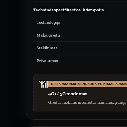
Techninės specifikacijos: Adampolis
Technologija
Maks. greitis
Stabilumas
Privalumas
📶
GERIAUSIA REKOMENDACIJA: POPULIARIAUSIAS
4G+ / 5G modemas
Greitas mobilus internetas namams. Įrangą