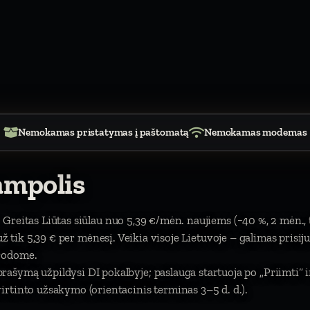
Nemokamas pristatymas į paštomatą
Nemokamas modemas
ampolis
 Greitas Liūtas siūlau nuo 5,39 €/mėn. naujiems (−40 %, 2 mėn.,
). už tik 5,39 € per mėnesį. Veikia visoje Lietuvoje – galimas prisi
urodome.
ašymą užpildysi DI pokalbyje; paslauga startuoja po „Priimti“
rtinto užsakymo (orientacinis terminas 3–5 d. d.).