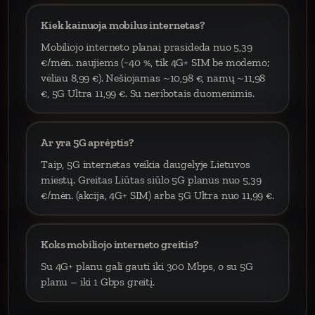
Kiek kainuoja mobilus internetas?
Mobiliojo interneto planai prasideda nuo 5,39
€/mėn. naujiems (−40 %, tik 4G+ SIM be modemo;
vėliau 8,99 €). Nešiojamas ~10,98 €, namų ~11,98
€, 5G Ultra 11,99 €. Su neribotais duomenimis.
Ar yra 5G aprėptis?
Taip, 5G internetas veikia daugelyje Lietuvos
miestų. Greitas Liūtas siūlo 5G planus nuo 5,39
€/mėn. (akcija, 4G+ SIM) arba 5G Ultra nuo 11,99 €.
Koks mobiliojo interneto greitis?
Su 4G+ planu gali gauti iki 300 Mbps, o su 5G
planu – iki 1 Gbps greitį.