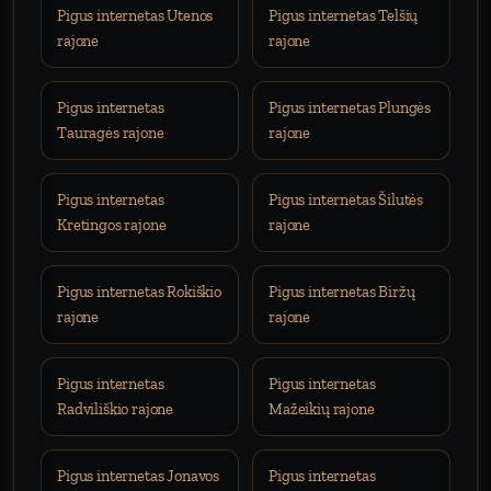
Pigus internetas Utenos
Pigus internetas Telšių
rajone
rajone
Pigus internetas
Pigus internetas Plungės
Tauragės rajone
rajone
Pigus internetas
Pigus internetas Šilutės
Kretingos rajone
rajone
Pigus internetas Rokiškio
Pigus internetas Biržų
rajone
rajone
Pigus internetas
Pigus internetas
Radviliškio rajone
Mažeikių rajone
Pigus internetas Jonavos
Pigus internetas