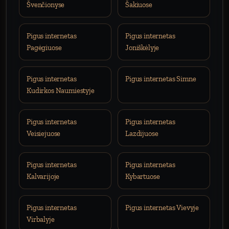
Švenčionyse
Šakiuose
Pigus internetas
Pigus internetas
Pagėgiuose
Joniškėlyje
Pigus internetas
Pigus internetas Simne
Kudirkos Naumiestyje
Pigus internetas
Pigus internetas
Veisiejuose
Lazdijuose
Pigus internetas
Pigus internetas
Kalvarijoje
Kybartuose
Pigus internetas
Pigus internetas Vievyje
Virbalyje