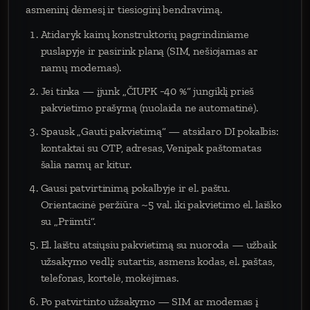
asmeninį dėmesį ir tiesioginį bendravimą.
Atidaryk kainų konstruktorių pagrindiniame
puslapyje ir pasirink planą (SIM, nešiojamas ar
namų modemas).
Jei tinka — įjunk „ČIUPK −40 %“ jungiklį prieš
pakvietimo prašymą (nuolaida ne automatinė).
Spausk „Gauti pakvietimą“ — atsidaro DI pokalbis:
kontaktai su OTP, adresas, Venipak paštomatas
šalia namų ar kitur.
Gausi patvirtinimą pokalbyje ir el. paštu.
Orientacinė peržiūra ~5 val. iki pakvietimo el. laiško
su „Priimti“.
El. laištu atsiųsiu pakvietimą su nuoroda — užbaik
užsakymo vedlį: sutartis, asmens kodas, el. paštas,
telefonas, kortelė, mokėjimas.
Po patvirtinto užsakymo — SIM ar modemas į