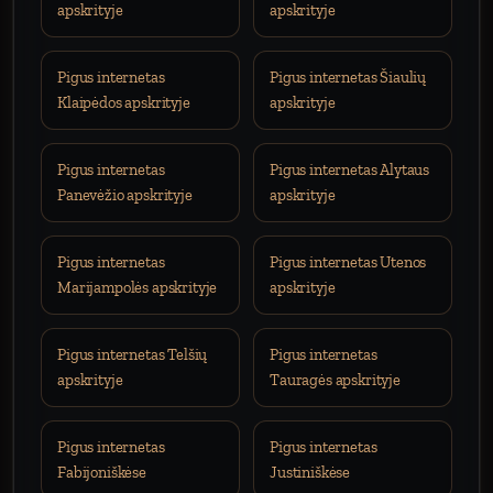
apskrityje
apskrityje
Pigus internetas
Pigus internetas Šiaulių
Klaipėdos apskrityje
apskrityje
Pigus internetas
Pigus internetas Alytaus
Panevėžio apskrityje
apskrityje
Pigus internetas
Pigus internetas Utenos
Marijampolės apskrityje
apskrityje
Pigus internetas Telšių
Pigus internetas
apskrityje
Tauragės apskrityje
Pigus internetas
Pigus internetas
Fabijoniškėse
Justiniškėse