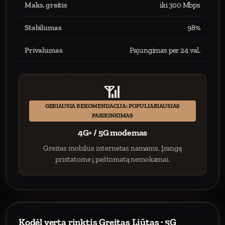
Maks. greitis
iki 300 Mbps
Stabilumas
98%
Privalumas
Pajungimas per 24 val.
📶
GERIAUSIA REKOMENDACIJA: POPULIARIAUSIAS
PASIRINKIMAS
4G+ / 5G modemas
Greitas mobilus internetas namams. Įrangą
pristatome į paštomatą nemokamai.
Kodėl verta rinktis Greitas Liūtas · 5G