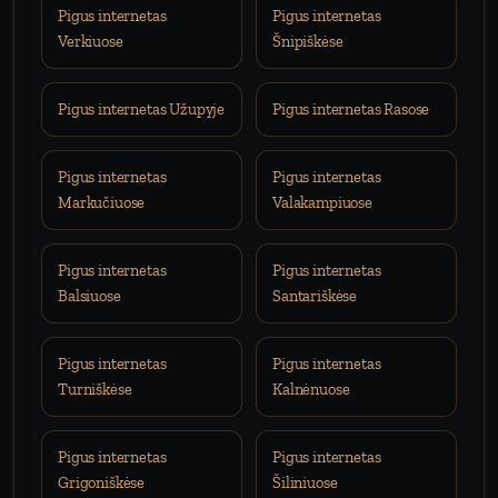
Pigus internetas
Pigus internetas
Verkiuose
Šnipiškėse
Pigus internetas Užupyje
Pigus internetas Rasose
Pigus internetas
Pigus internetas
Markučiuose
Valakampiuose
Pigus internetas
Pigus internetas
Balsiuose
Santariškėse
Pigus internetas
Pigus internetas
Turniškėse
Kalnėnuose
Pigus internetas
Pigus internetas
Grigoniškėse
Šiliniuose