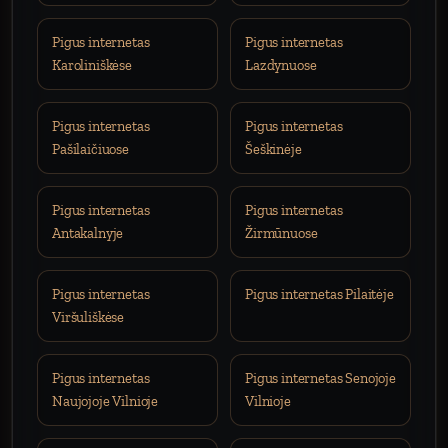
Pigus internetas
Pigus internetas
Karoliniškėse
Lazdynuose
Pigus internetas
Pigus internetas
Pašilaičiuose
Šeškinėje
Pigus internetas
Pigus internetas
Antakalnyje
Žirmūnuose
Pigus internetas
Pigus internetas Pilaitėje
Viršuliškėse
Pigus internetas
Pigus internetas Senojoje
Naujojoje Vilnioje
Vilnioje