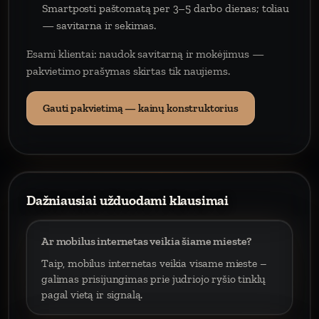
Smartposti paštomatą per 3–5 darbo dienas; toliau
— savitarna ir sekimas.
Esami klientai: naudok savitarną ir mokėjimus —
pakvietimo prašymas skirtas tik naujiems.
Gauti pakvietimą — kainų konstruktorius
Dažniausiai užduodami klausimai
Ar mobilus internetas veikia šiame mieste?
Taip, mobilus internetas veikia visame mieste –
galimas prisijungimas prie judriojo ryšio tinklų
pagal vietą ir signalą.