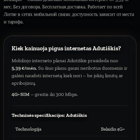
мес. Без договора. Бесплатная доставка. Работает по всей
Литве в сетях мобильной связи; доступность зависит от места
и тарифа.
Kiek kainuoja pigus internetas Adutiškis?
Mobiliojo interneto planai Adutiškis prasideda nuo
5,39 €/mėn.
Su šiuo planu gausi neribotus duomenis ir
galėsi naudoti internetą kiek nori – be jokių limitų ar
apribojimų.
4G+ SIM
– greitis iki 300 Mbps.
Techninės specifikacijos: Adutiškis
Technologija
Belaidis 4G+