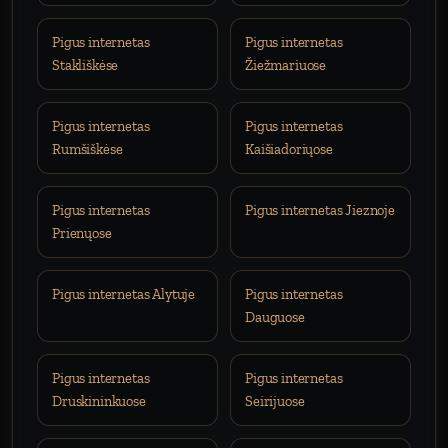
Pigus internetas
Pigus internetas
Stakliškėse
Žiežmariuose
Pigus internetas
Pigus internetas
Rumšiškėse
Kaišiadoriųose
Pigus internetas
Pigus internetas Jieznoje
Prienųose
Pigus internetas Alytuje
Pigus internetas
Dauguose
Pigus internetas
Pigus internetas
Druskininkuose
Seirijuose