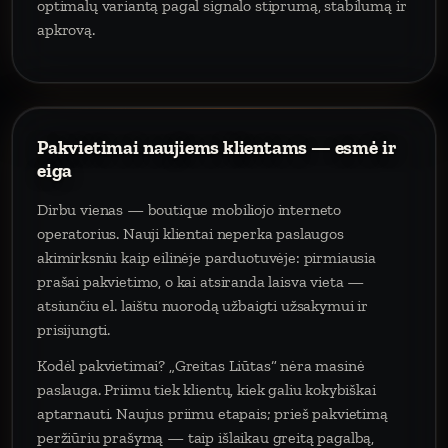
optimalų variantą pagal signalo stiprumą, stabilumą ir
apkrovą.
Pakvietimai naujiems klientams — esmė ir
eiga
Dirbu vienas — boutique mobiliojo interneto
operatorius. Nauji klientai neperka paslaugos
akimirksniu kaip eilinėje parduotuvėje: pirmiausia
prašai pakvietimo, o kai atsiranda laisva vieta —
atsiunčiu el. laištu nuorodą užbaigti užsakymui ir
prisijungti.
Kodėl pakvietimai? „Greitas Liūtas“ nėra masinė
paslauga. Priimu tiek klientų, kiek galiu kokybiškai
aptarnauti. Naujus priimu etapais; prieš pakvietimą
peržiūriu prašymą — taip išlaikau greitą pagalbą,