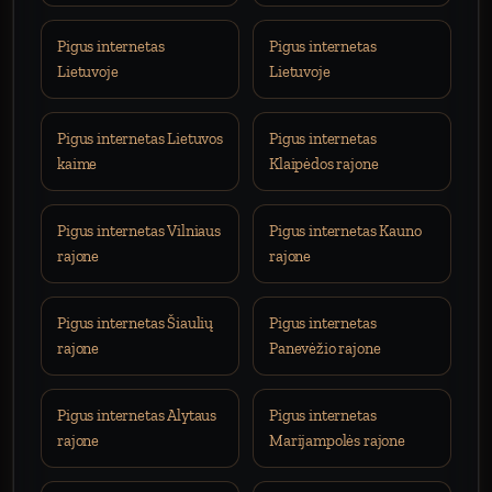
Pigus internetas
Pigus internetas
Lietuvoje
Lietuvoje
Pigus internetas Lietuvos
Pigus internetas
kaime
Klaipėdos rajone
Pigus internetas Vilniaus
Pigus internetas Kauno
rajone
rajone
Pigus internetas Šiaulių
Pigus internetas
rajone
Panevėžio rajone
Pigus internetas Alytaus
Pigus internetas
rajone
Marijampolės rajone