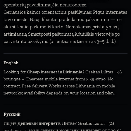
operatorių pavadinimų čia nenurodome.
Geriausios kainos orientacinis pasiūlymas: Pigus internetas
tavo mieste. Nauji klientai pradeda nuo pakvietimo — ne
akimirksnio pirkimo iš karto. Nemokamas pristatymas į
artimiausią Smartposti paštomatą Adutiškis vietovėje po
patvirtinto užsakymo (orientacinis terminas 3–5 d. d.).
English
Looking for
Cheap internet in Lithuania
? Greitas Liūtas · 5G
boutique – Cheapest mobile internet from 5,39 €/mo. No
contract. Free delivery. Works across Lithuania on mobile
networks; availability depends on your location and plan.
Русский
Ищете
Дешёвый интернет в Литве
? Greitas Liūtas · 5G
boutique – Самый дешёвый мобильный интернет от 5,39 €/