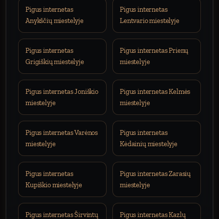
Pigus internetas
Pigus internetas
Anykščių miestelyje
Lentvario miestelyje
Pigus internetas
Pigus internetas Prienų
Grigiškių miestelyje
miestelyje
Pigus internetas Joniškio
Pigus internetas Kelmės
miestelyje
miestelyje
Pigus internetas Varėnos
Pigus internetas
miestelyje
Kėdainių miestelyje
Pigus internetas
Pigus internetas Zarasių
Kupiškio miestelyje
miestelyje
Pigus internetas Širvintų
Pigus internetas Kazlų