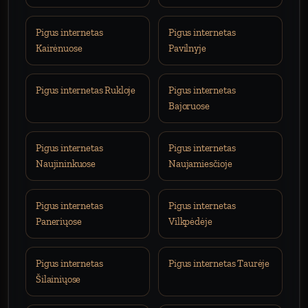
Pigus internetas
Pigus internetas
Kairėnuose
Pavilnyje
Pigus internetas Rukloje
Pigus internetas
Bajoruose
Pigus internetas
Pigus internetas
Naujininkuose
Naujamiesčioje
Pigus internetas
Pigus internetas
Paneriųose
Vilkpėdėje
Pigus internetas
Pigus internetas Taurėje
Šilainiųose