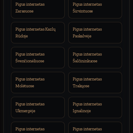
Pigus internetas
Pigus internetas
Zarasuose
Širvintuose
Pigus internetas Kazlų
Pigus internetas
Rūdoje
Paskalvėje
Pigus internetas
Pigus internetas
Švenčionėliuose
Šalčininkuose
Pigus internetas
Pigus internetas
Molėtuose
Trakųose
Pigus internetas
Pigus internetas
Ukmergėje
Ignalinoje
Pigus internetas
Pigus internetas