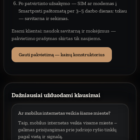
Po patvirtinto užsakymo — SIM ar modemas į
Smartposti paštomatą per 3–5 darbo dienas; toliau
— savitarna ir sekimas.
Esami klientai: naudok savitarną ir mokėjimus —
pakvietimo prašymas skirtas tik naujiems.
Gauti pakvietimą — kainų konstruktorius
Dažniausiai užduodami klausimai
Ar mobilus internetas veikia šiame mieste?
Taip, mobilus internetas veikia visame mieste –
galimas prisijungimas prie judriojo ryšio tinklų
pagal vietą ir signalą.