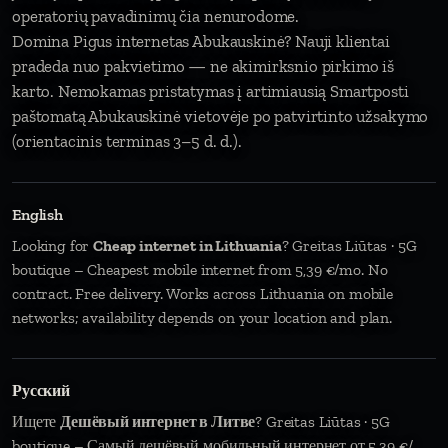
operatorių pavadinimų čia nenurodome.
Domina Pigus internetas Abukauskinė? Nauji klientai
pradeda nuo pakvietimo — ne akimirksnio pirkimo iš
karto. Nemokamas pristatymas į artimiausią Smartposti
paštomatą Abukauskinė vietovėje po patvirtinto užsakymo
(orientacinis terminas 3–5 d. d.).
English
Looking for
Cheap internet in Lithuania
? Greitas Liūtas · 5G
boutique – Cheapest mobile internet from 5,39 €/mo. No
contract. Free delivery. Works across Lithuania on mobile
networks; availability depends on your location and plan.
Русский
Ищете
Дешёвый интернет в Литве
? Greitas Liūtas · 5G
boutique – Самый дешёвый мобильный интернет от 5,39 €/