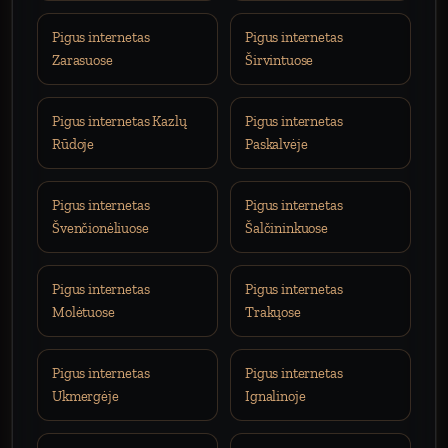
Pigus internetas
Pigus internetas
Zarasuose
Širvintuose
Pigus internetas Kazlų
Pigus internetas
Rūdoje
Paskalvėje
Pigus internetas
Pigus internetas
Švenčionėliuose
Šalčininkuose
Pigus internetas
Pigus internetas
Molėtuose
Trakųose
Pigus internetas
Pigus internetas
Ukmergėje
Ignalinoje