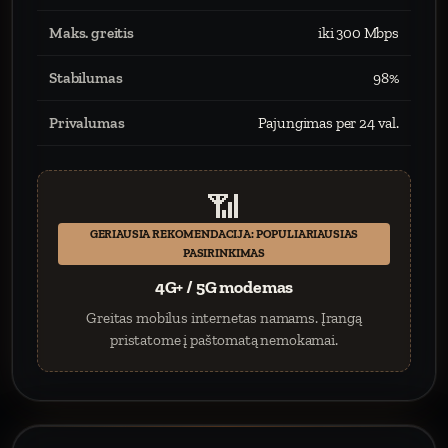
Maks. greitis
iki 300 Mbps
Stabilumas
98%
Privalumas
Pajungimas per 24 val.
📶
GERIAUSIA REKOMENDACIJA: POPULIARIAUSIAS
PASIRINKIMAS
4G+ / 5G modemas
Greitas mobilus internetas namams. Įrangą
pristatome į paštomatą nemokamai.