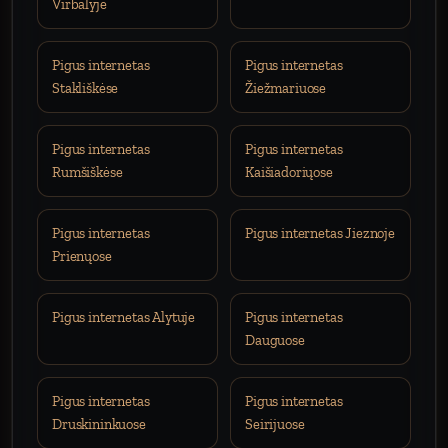
Virbalyje
Pigus internetas
Pigus internetas
Stakliškėse
Žiežmariuose
Pigus internetas
Pigus internetas
Rumšiškėse
Kaišiadoriųose
Pigus internetas
Pigus internetas Jieznoje
Prienųose
Pigus internetas Alytuje
Pigus internetas
Dauguose
Pigus internetas
Pigus internetas
Druskininkuose
Seirijuose