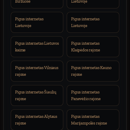
Biržuose
Lietuvoje
Pigus internetas
Pigus internetas
Lietuvoje
Lietuvoje
Pigus internetas Lietuvos
Pigus internetas
kaime
Klaipėdos rajone
Pigus internetas Vilniaus
Pigus internetas Kauno
rajone
rajone
Pigus internetas Šiaulių
Pigus internetas
rajone
Panevėžio rajone
Pigus internetas Alytaus
Pigus internetas
rajone
Marijampolės rajone