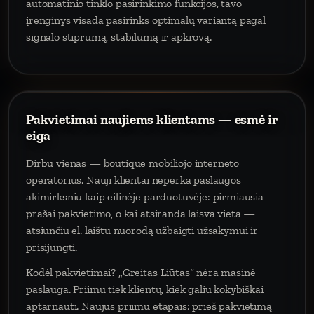
automatinio tinklo pasirinkimo funkcijos, tavo
įrenginys visada pasirinks optimalų variantą pagal
signalo stiprumą, stabilumą ir apkrovą.
Pakvietimai naujiems klientams — esmė ir
eiga
Dirbu vienas — boutique mobiliojo interneto
operatorius. Nauji klientai neperka paslaugos
akimirksniu kaip eilinėje parduotuvėje: pirmiausia
prašai pakvietimo, o kai atsiranda laisva vieta —
atsiunčiu el. laištu nuorodą užbaigti užsakymui ir
prisijungti.
Kodėl pakvietimai? „Greitas Liūtas“ nėra masinė
paslauga. Priimu tiek klientų, kiek galiu kokybiškai
aptarnauti. Naujus priimu etapais; prieš pakvietimą