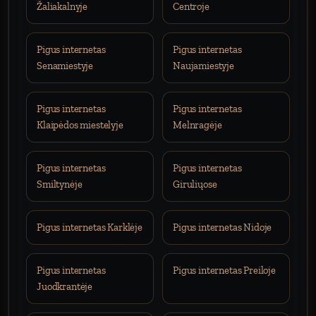
Žaliakalnyje
Centroje
Pigus internetas
Pigus internetas
Senamiestyje
Naujamiestyje
Pigus internetas
Pigus internetas
Klaipėdos miestelyje
Melnragėje
Pigus internetas
Pigus internetas
Smiltynėje
Giruliųose
Pigus internetas Karklėje
Pigus internetas Nidoje
Pigus internetas
Pigus internetas Preiloje
Juodkrantėje