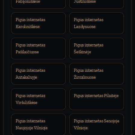
Fabijoniškėse
Justiniškėse
Pigus internetas
Pigus internetas
Karoliniškėse
Lazdynuose
Pigus internetas
Pigus internetas
Pašilaičiuose
Šeškinėje
Pigus internetas
Pigus internetas
Antakalnyje
Žirmūnuose
Pigus internetas
Pigus internetas Pilaitėje
Viršuliškėse
Pigus internetas
Pigus internetas Senojoje
Naujojoje Vilnioje
Vilnioje