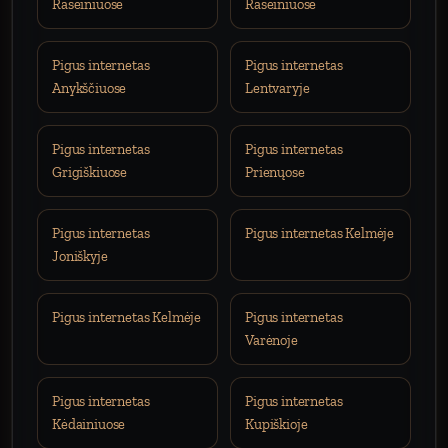
Raseiniuose
Raseiniuose
Pigus internetas
Pigus internetas
Anykščiuose
Lentvaryje
Pigus internetas
Pigus internetas
Grigiškiuose
Prienųose
Pigus internetas
Pigus internetas Kelmėje
Joniškyje
Pigus internetas Kelmėje
Pigus internetas
Varėnoje
Pigus internetas
Pigus internetas
Kėdainiuose
Kupiškioje