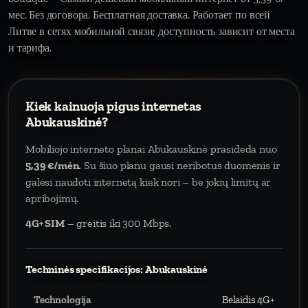
мес. Без договора. Бесплатная доставка. Работает по всей
Литве в сетях мобильной связи; доступность зависит от места
и тарифа.
Kiek kainuoja pigus internetas
Abukauskinė?
Mobiliojo interneto planai Abukauskinė prasideda nuo
5,39 €/mėn.
Su šiuo planu gausi neribotus duomenis ir
galėsi naudoti internetą kiek nori – be jokių limitų ar
apribojimų.
4G+ SIM
– greitis iki 300 Mbps.
Techninės specifikacijos: Abukauskinė
Technologija
Belaidis 4G+