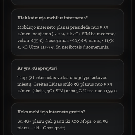
Kiek kainuoja mobilus internetas?
Mobiliojo interneto planai prasideda nuo 5,39
€/mėn. naujiems (−40 %, tik 4G+ SIM be modemo;
vėliau 8,99 €). Nešiojamas ~10,98 €, namų ~11,98
€, 5G Ultra 11,99 €. Su neribotais duomenimis.
Ar yra 5G aprėptis?
Taip, 5G internetas veikia daugelyje Lietuvos
miestų. Greitas Liūtas siūlo 5G planus nuo 5,39
€/mėn. (akcija, 4G+ SIM) arba 5G Ultra nuo 11,99 €.
Koks mobiliojo interneto greitis?
Su 4G+ planu gali gauti iki 300 Mbps, o su 5G
planu – iki 1 Gbps greitį.