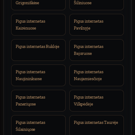
Grigoniškėse
Šiliniuose
Pigus internetas
Pigus internetas
Kairėnuose
Pavilnyje
Pigus internetas Rukloje
Pigus internetas
Bajoruose
Pigus internetas
Pigus internetas
Naujininkuose
Naujamiesčioje
Pigus internetas
Pigus internetas
Paneriųose
Vilkpėdėje
Pigus internetas
Pigus internetas Taurėje
Šilainiųose