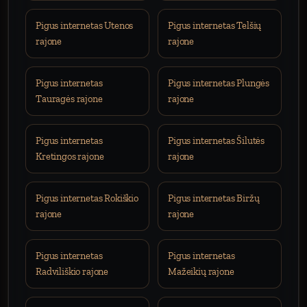
Pigus internetas Utenos
Pigus internetas Telšių
rajone
rajone
Pigus internetas
Pigus internetas Plungės
Tauragės rajone
rajone
Pigus internetas
Pigus internetas Šilutės
Kretingos rajone
rajone
Pigus internetas Rokiškio
Pigus internetas Biržų
rajone
rajone
Pigus internetas
Pigus internetas
Radviliškio rajone
Mažeikių rajone