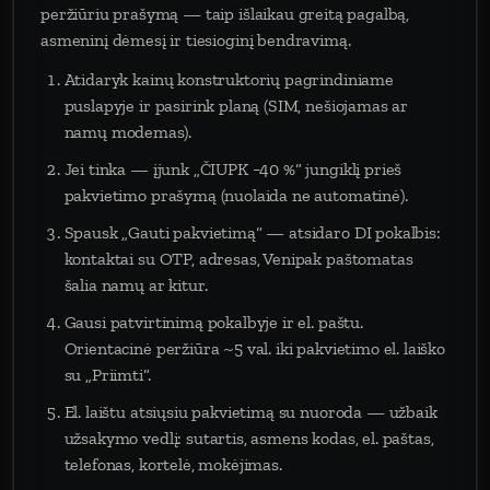
peržiūriu prašymą — taip išlaikau greitą pagalbą,
asmeninį dėmesį ir tiesioginį bendravimą.
Atidaryk kainų konstruktorių pagrindiniame
puslapyje ir pasirink planą (SIM, nešiojamas ar
namų modemas).
Jei tinka — įjunk „ČIUPK −40 %“ jungiklį prieš
pakvietimo prašymą (nuolaida ne automatinė).
Spausk „Gauti pakvietimą“ — atsidaro DI pokalbis:
kontaktai su OTP, adresas, Venipak paštomatas
šalia namų ar kitur.
Gausi patvirtinimą pokalbyje ir el. paštu.
Orientacinė peržiūra ~5 val. iki pakvietimo el. laiško
su „Priimti“.
El. laištu atsiųsiu pakvietimą su nuoroda — užbaik
užsakymo vedlį: sutartis, asmens kodas, el. paštas,
telefonas, kortelė, mokėjimas.