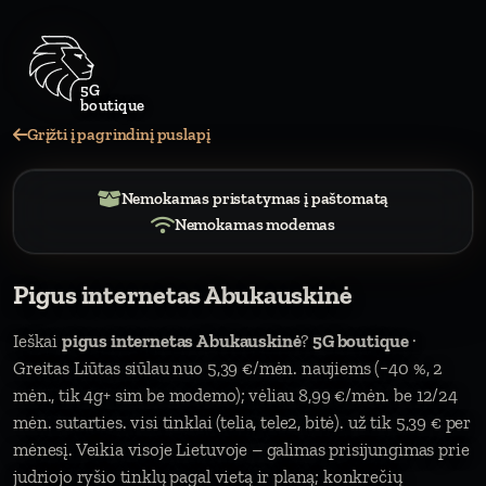
5G
bouti
Grįžti į pagrindinį puslapį
Nemokamas pristatymas į paštomatą
Nemokamas modemas
Pigus internetas Abukauskinė
Ieškai
pigus internetas Abukauskinė
?
5G boutique
·
Greitas Liūtas siūlau nuo 5,39 €/mėn. naujiems (−40 %, 2
mėn., tik 4g+ sim be modemo); vėliau 8,99 €/mėn. be 12/24
mėn. sutarties. visi tinklai (telia, tele2, bitė). už tik 5,39 € per
mėnesį. Veikia visoje Lietuvoje – galimas prisijungimas prie
judriojo ryšio tinklų pagal vietą ir planą; konkrečių