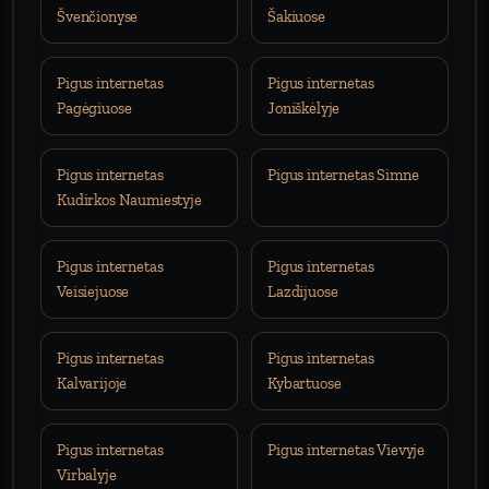
Švenčionyse
Šakiuose
Pigus internetas
Pigus internetas
Pagėgiuose
Joniškėlyje
Pigus internetas
Pigus internetas Simne
Kudirkos Naumiestyje
Pigus internetas
Pigus internetas
Veisiejuose
Lazdijuose
Pigus internetas
Pigus internetas
Kalvarijoje
Kybartuose
Pigus internetas
Pigus internetas Vievyje
Virbalyje