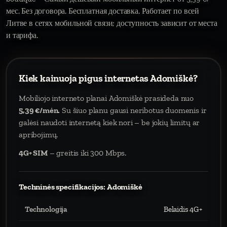
мес. Без договора. Бесплатная доставка. Работает по всей
Литве в сетях мобильной связи; доступность зависит от места
и тарифа.
Kiek kainuoja pigus internetas Adomiškė?
Mobiliojo interneto planai Adomiškė prasideda nuo
5,39 €/mėn.
Su šiuo planu gausi neribotus duomenis ir
galėsi naudoti internetą kiek nori – be jokių limitų ar
apribojimų.
4G+ SIM
– greitis iki 300 Mbps.
Techninės specifikacijos: Adomiškė
Technologija
Belaidis 4G+