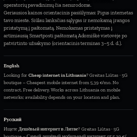
operatorių pavadinimų čia nenurodome.
Geriausios kainos orientacinis pasiūlymas: Pigus internetas
tavo mieste. Siūlau lanksčias sąlygas ir nemokamą įrangos
pristatymą į paštomatą. Nemokamas pristatymas į
artimiausią Smartposti paštomatą Adomiškė vietovėje po
patvirtinto užsakymo (orientacinis terminas 3–5 d. d.).
English
Looking for
Cheap internet in Lithuania
? Greitas Liūtas · 5G
boutique – Cheapest mobile internet from 5,39 €/mo. No
contract. Free delivery. Works across Lithuania on mobile
networks; availability depends on your location and plan.
Русский
Ищете
Дешёвый интернет в Литве
? Greitas Liūtas · 5G
boutique – Самый дешёвый мобильный интернет от 5,39 €/