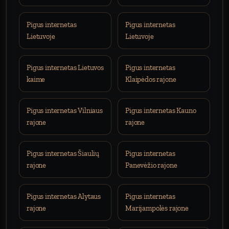
Pigus internetas
Pigus internetas
Lietuvoje
Lietuvoje
Pigus internetas Lietuvos
Pigus internetas
kaime
Klaipėdos rajone
Pigus internetas Vilniaus
Pigus internetas Kauno
rajone
rajone
Pigus internetas Šiaulių
Pigus internetas
rajone
Panevėžio rajone
Pigus internetas Alytaus
Pigus internetas
rajone
Marijampolės rajone