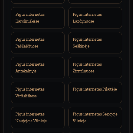
Pigus internetas
Pigus internetas
Karoliniškėse
Lazdynuose
Pigus internetas
Pigus internetas
Pašilaičiuose
Šeškinėje
Pigus internetas
Pigus internetas
Antakalnyje
Žirmūnuose
Pigus internetas
Pigus internetas Pilaitėje
Viršuliškėse
Pigus internetas
Pigus internetas Senojoje
Naujojoje Vilnioje
Vilnioje