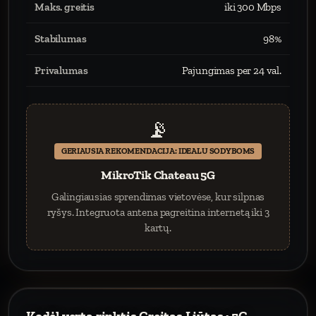
Maks. greitis
iki 300 Mbps
Stabilumas
98%
Privalumas
Pajungimas per 24 val.
📡
GERIAUSIA REKOMENDACIJA: IDEALU SODYBOMS
MikroTik Chateau 5G
Galingiausias sprendimas vietovėse, kur silpnas
ryšys. Integruota antena pagreitina internetą iki 3
kartų.