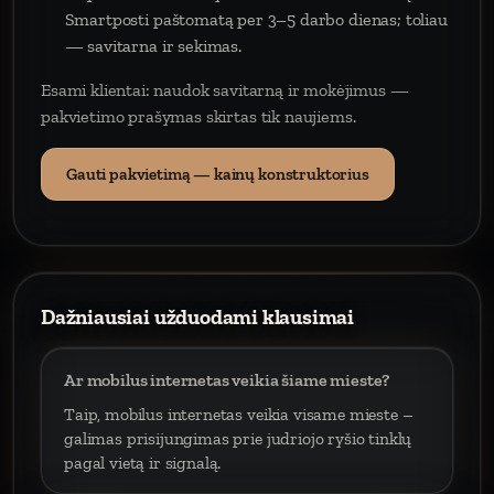
Smartposti paštomatą per 3–5 darbo dienas; toliau
— savitarna ir sekimas.
Esami klientai: naudok savitarną ir mokėjimus —
pakvietimo prašymas skirtas tik naujiems.
Gauti pakvietimą — kainų konstruktorius
Dažniausiai užduodami klausimai
Ar mobilus internetas veikia šiame mieste?
Taip, mobilus internetas veikia visame mieste –
galimas prisijungimas prie judriojo ryšio tinklų
pagal vietą ir signalą.