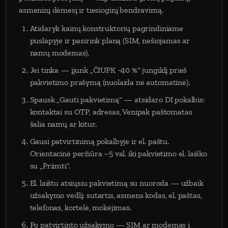
asmeninį dėmesį ir tiesioginį bendravimą.
Atidaryk kainų konstruktorių pagrindiniame
puslapyje ir pasirink planą (SIM, nešiojamas ar
namų modemas).
Jei tinka — įjunk „ČIUPK −40 %“ jungiklį prieš
pakvietimo prašymą (nuolaida ne automatinė).
Spausk „Gauti pakvietimą“ — atsidaro DI pokalbis:
kontaktai su OTP, adresas, Venipak paštomatas
šalia namų ar kitur.
Gausi patvirtinimą pokalbyje ir el. paštu.
Orientacinė peržiūra ~5 val. iki pakvietimo el. laiško
su „Priimti“.
El. laištu atsiųsiu pakvietimą su nuoroda — užbaik
užsakymo vedlį: sutartis, asmens kodas, el. paštas,
telefonas, kortelė, mokėjimas.
Po patvirtinto užsakymo — SIM ar modemas į