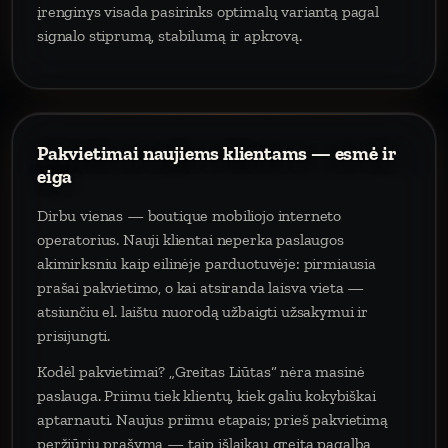
įrenginys visada pasirinks optimalų variantą pagal
signalo stiprumą, stabilumą ir apkrovą.
Pakvietimai naujiems klientams — esmė ir
eiga
Dirbu vienas — boutique mobiliojo interneto
operatorius. Nauji klientai neperka paslaugos
akimirksniu kaip eilinėje parduotuvėje: pirmiausia
prašai pakvietimo, o kai atsiranda laisva vieta —
atsiunčiu el. laištu nuorodą užbaigti užsakymui ir
prisijungti.
Kodėl pakvietimai? „Greitas Liūtas“ nėra masinė
paslauga. Priimu tiek klientų, kiek galiu kokybiškai
aptarnauti. Naujus priimu etapais; prieš pakvietimą
peržiūriu prašymą — taip išlaikau greitą pagalbą,