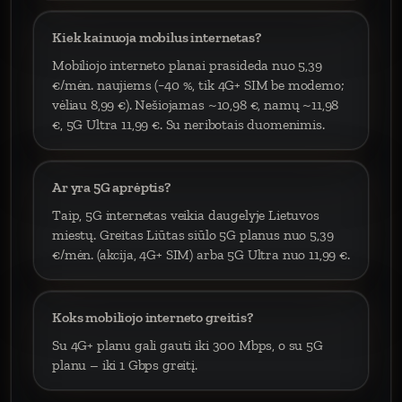
Kiek kainuoja mobilus internetas?
Mobiliojo interneto planai prasideda nuo 5,39
€/mėn. naujiems (−40 %, tik 4G+ SIM be modemo;
vėliau 8,99 €). Nešiojamas ~10,98 €, namų ~11,98
€, 5G Ultra 11,99 €. Su neribotais duomenimis.
Ar yra 5G aprėptis?
Taip, 5G internetas veikia daugelyje Lietuvos
miestų. Greitas Liūtas siūlo 5G planus nuo 5,39
€/mėn. (akcija, 4G+ SIM) arba 5G Ultra nuo 11,99 €.
Koks mobiliojo interneto greitis?
Su 4G+ planu gali gauti iki 300 Mbps, o su 5G
planu – iki 1 Gbps greitį.