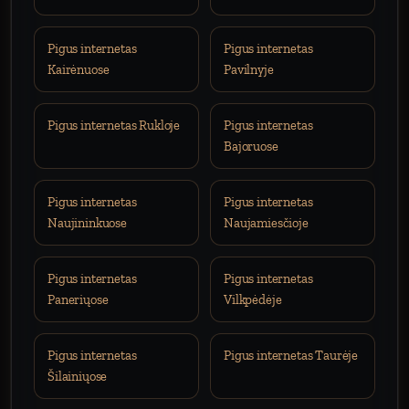
Pigus internetas
Pigus internetas
Kairėnuose
Pavilnyje
Pigus internetas Rukloje
Pigus internetas
Bajoruose
Pigus internetas
Pigus internetas
Naujininkuose
Naujamiesčioje
Pigus internetas
Pigus internetas
Paneriųose
Vilkpėdėje
Pigus internetas
Pigus internetas Taurėje
Šilainiųose