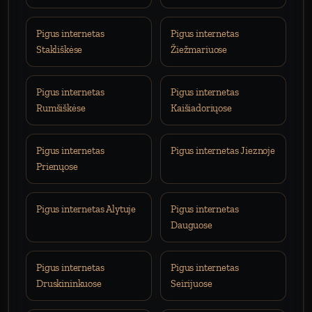
Pigus internetas
Pigus internetas
Stakliškėse
Žiežmariuose
Pigus internetas
Pigus internetas
Rumšiškėse
Kaišiadoriųose
Pigus internetas
Pigus internetas Jieznoje
Prienųose
Pigus internetas Alytuje
Pigus internetas
Dauguose
Pigus internetas
Pigus internetas
Druskininkuose
Seirijuose