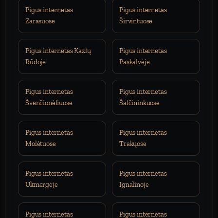
Pigus internetas
Pigus internetas
Zarasuose
Širvintuose
Pigus internetas Kazlų
Pigus internetas
Rūdoje
Paskalvėje
Pigus internetas
Pigus internetas
Švenčionėliuose
Šalčininkuose
Pigus internetas
Pigus internetas
Molėtuose
Trakųose
Pigus internetas
Pigus internetas
Ukmergėje
Ignalinoje
Pigus internetas
Pigus internetas