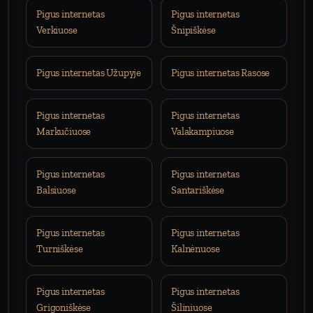
Pigus internetas
Pigus internetas
Verkiuose
Šnipiškėse
Pigus internetas Užupyje
Pigus internetas Rasose
Pigus internetas
Pigus internetas
Markučiuose
Valakampiuose
Pigus internetas
Pigus internetas
Balsiuose
Santariškėse
Pigus internetas
Pigus internetas
Turniškėse
Kalnėnuose
Pigus internetas
Pigus internetas
Grigoniškėse
Šiliniuose