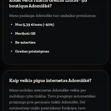
Kodėl verta rinktis Greitas Liūtas · 5G
boutique Adomiškė?
Mano paslauga Adomiškė turi unikalius privalumus:
Nuo 5,39 €/mėn (−40%)
Neriboti GB
Be sutarties
Greitas pristatymas
Kaip veikia pigus internetas Adomiškė?
Mano mobilus internetas Adomiškė veikia per
mobiliojo ryšio tinklus. Tavo įrenginys automatiškai
prisijungs prie geriausio tinklo Adomiškė. Dėl
automatinio tinklo pasirinkimo funkcijos, tavo