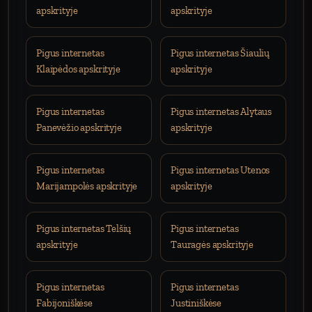
apskrityje
apskrityje
Pigus internetas
Pigus internetas Šiaulių
Klaipėdos apskrityje
apskrityje
Pigus internetas
Pigus internetas Alytaus
Panevėžio apskrityje
apskrityje
Pigus internetas
Pigus internetas Utenos
Marijampolės apskrityje
apskrityje
Pigus internetas Telšių
Pigus internetas
apskrityje
Tauragės apskrityje
Pigus internetas
Pigus internetas
Fabijoniškėse
Justiniškėse