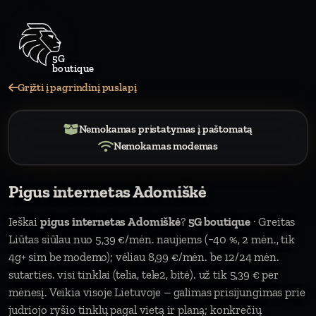
5G
Grįžti į pagrindinį puslapį
Nemokamas pristatymas į paštomatą
Nemokamas modemas
Pigus internetas Adomiškė
Ieškai
pigus internetas Adomiškė
?
5G boutique
· Greitas
Liūtas siūlau nuo 5,39 €/mėn. naujiems (−40 %, 2 mėn., tik
4g+ sim be modemo); vėliau 8,99 €/mėn. be 12/24 mėn.
sutarties. visi tinklai (telia, tele2, bitė). už tik 5,39 € per
mėnesį. Veikia visoje Lietuvoje – galimas prisijungimas prie
judriojo ryšio tinklų pagal vietą ir planą; konkrečių