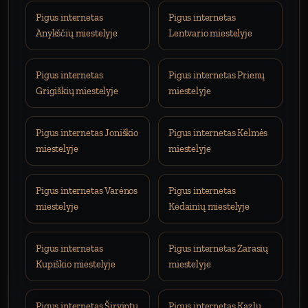
Pigus internetas
Pigus internetas
Anykščių miestelyje
Lentvario miestelyje
Pigus internetas
Pigus internetas Prienų
Grigiškių miestelyje
miestelyje
Pigus internetas Joniškio
Pigus internetas Kelmės
miestelyje
miestelyje
Pigus internetas Varėnos
Pigus internetas
miestelyje
Kėdainių miestelyje
Pigus internetas
Pigus internetas Zarasių
Kupiškio miestelyje
miestelyje
Pigus internetas Širvintų
Pigus internetas Kazlų