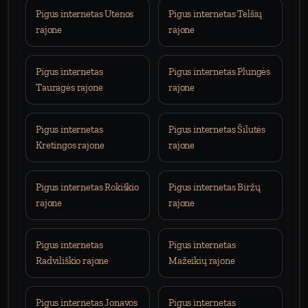
Pigus internetas Utenos
Pigus internetas Telšių
rajone
rajone
Pigus internetas
Pigus internetas Plungės
Tauragės rajone
rajone
Pigus internetas
Pigus internetas Šilutės
Kretingos rajone
rajone
Pigus internetas Rokiškio
Pigus internetas Biržų
rajone
rajone
Pigus internetas
Pigus internetas
Radviliškio rajone
Mažeikių rajone
Pigus internetas Jonavos
Pigus internetas