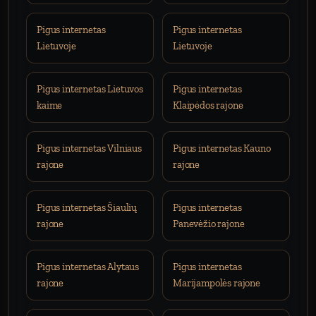
Pigus internetas
Pigus internetas
Lietuvoje
Lietuvoje
Pigus internetas Lietuvos
Pigus internetas
kaime
Klaipėdos rajone
Pigus internetas Vilniaus
Pigus internetas Kauno
rajone
rajone
Pigus internetas Šiaulių
Pigus internetas
rajone
Panevėžio rajone
Pigus internetas Alytaus
Pigus internetas
rajone
Marijampolės rajone