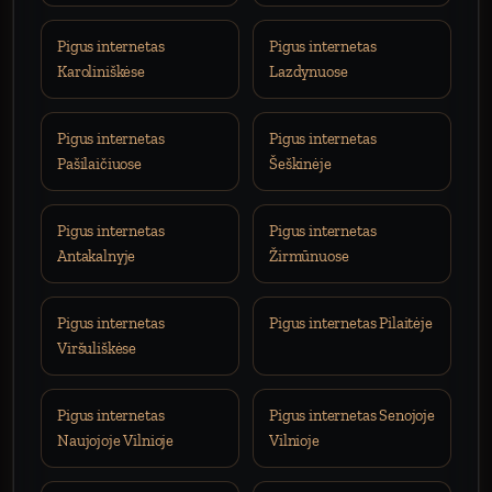
Pigus internetas
Pigus internetas
Karoliniškėse
Lazdynuose
Pigus internetas
Pigus internetas
Pašilaičiuose
Šeškinėje
Pigus internetas
Pigus internetas
Antakalnyje
Žirmūnuose
Pigus internetas
Pigus internetas Pilaitėje
Viršuliškėse
Pigus internetas
Pigus internetas Senojoje
Naujojoje Vilnioje
Vilnioje