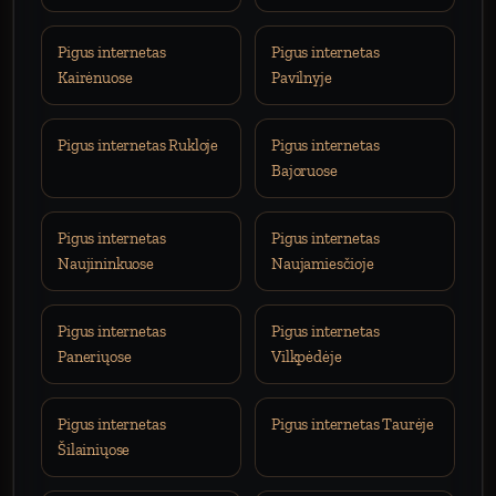
Pigus internetas
Pigus internetas
Kairėnuose
Pavilnyje
Pigus internetas Rukloje
Pigus internetas
Bajoruose
Pigus internetas
Pigus internetas
Naujininkuose
Naujamiesčioje
Pigus internetas
Pigus internetas
Paneriųose
Vilkpėdėje
Pigus internetas
Pigus internetas Taurėje
Šilainiųose