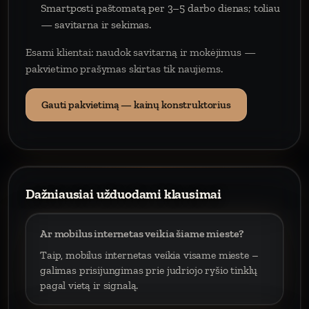
Smartposti paštomatą per 3–5 darbo dienas; toliau
— savitarna ir sekimas.
Esami klientai: naudok savitarną ir mokėjimus —
pakvietimo prašymas skirtas tik naujiems.
Gauti pakvietimą — kainų konstruktorius
Dažniausiai užduodami klausimai
Ar mobilus internetas veikia šiame mieste?
Taip, mobilus internetas veikia visame mieste –
galimas prisijungimas prie judriojo ryšio tinklų
pagal vietą ir signalą.