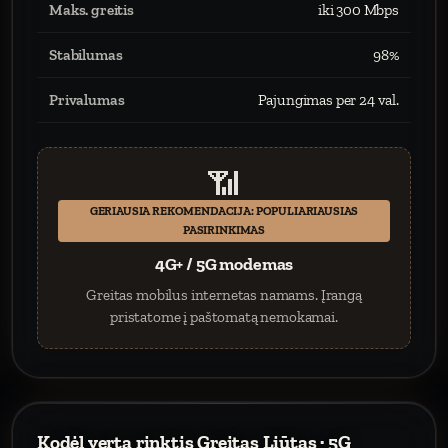
Maks. greitis
iki 300 Mbps
Stabilumas
98%
Privalumas
Pajungimas per 24 val.
📶
GERIAUSIA REKOMENDACIJA: POPULIARIAUSIAS
PASIRINKIMAS
4G+ / 5G modemas
Greitas mobilus internetas namams. Įrangą
pristatome į paštomatą nemokamai.
Kodėl verta rinktis Greitas Liūtas · 5G