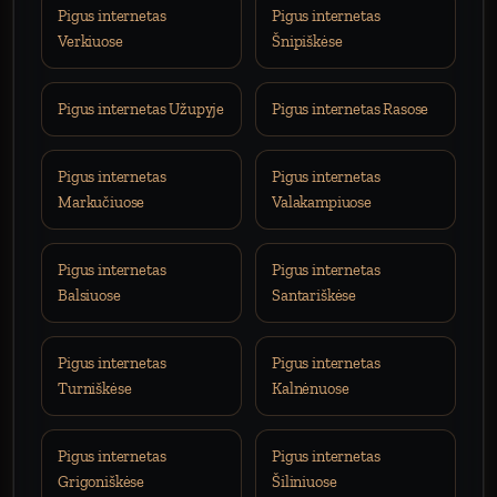
Pigus internetas
Pigus internetas
Verkiuose
Šnipiškėse
Pigus internetas Užupyje
Pigus internetas Rasose
Pigus internetas
Pigus internetas
Markučiuose
Valakampiuose
Pigus internetas
Pigus internetas
Balsiuose
Santariškėse
Pigus internetas
Pigus internetas
Turniškėse
Kalnėnuose
Pigus internetas
Pigus internetas
Grigoniškėse
Šiliniuose