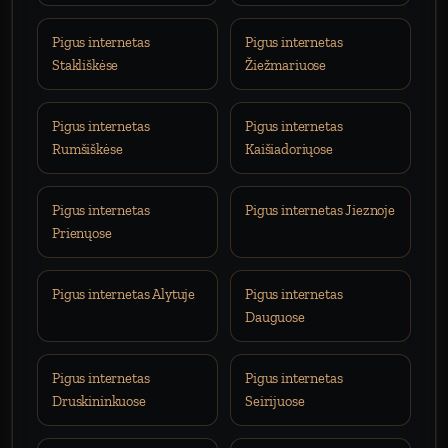
Pigus internetas
Pigus internetas
Stakliškėse
Žiežmariuose
Pigus internetas
Pigus internetas
Rumšiškėse
Kaišiadoriųose
Pigus internetas
Pigus internetas Jieznoje
Prienųose
Pigus internetas Alytuje
Pigus internetas
Dauguose
Pigus internetas
Pigus internetas
Druskininkuose
Seirijuose