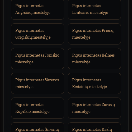
Pigus internetas
Pigus internetas
Anykščių miestelyje
Lentvario miestelyje
Pigus internetas
Pigus internetas Prienų
Grigiškių miestelyje
miestelyje
Pigus internetas Joniškio
Pigus internetas Kelmės
miestelyje
miestelyje
Pigus internetas Varėnos
Pigus internetas
miestelyje
Kėdainių miestelyje
Pigus internetas
Pigus internetas Zarasių
Kupiškio miestelyje
miestelyje
Pigus internetas Širvintų
Pigus internetas Kazlų