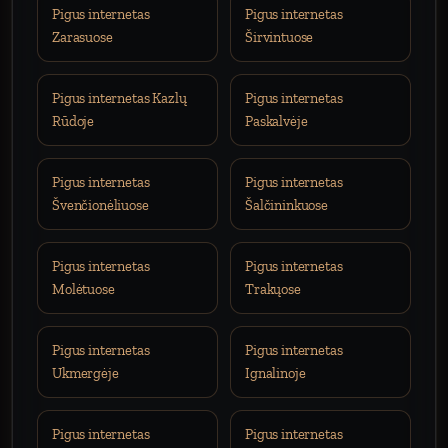
Pigus internetas
Pigus internetas
Zarasuose
Širvintuose
Pigus internetas Kazlų
Pigus internetas
Rūdoje
Paskalvėje
Pigus internetas
Pigus internetas
Švenčionėliuose
Šalčininkuose
Pigus internetas
Pigus internetas
Molėtuose
Trakųose
Pigus internetas
Pigus internetas
Ukmergėje
Ignalinoje
Pigus internetas
Pigus internetas