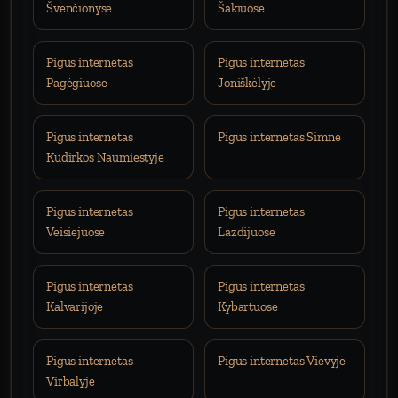
Švenčionyse
Šakiuose
Pigus internetas
Pigus internetas
Pagėgiuose
Joniškėlyje
Pigus internetas
Pigus internetas Simne
Kudirkos Naumiestyje
Pigus internetas
Pigus internetas
Veisiejuose
Lazdijuose
Pigus internetas
Pigus internetas
Kalvarijoje
Kybartuose
Pigus internetas
Pigus internetas Vievyje
Virbalyje