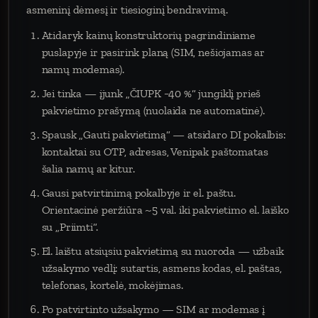
asmeninį dėmesį ir tiesioginį bendravimą.
Atidaryk kainų konstruktorių pagrindiniame
puslapyje ir pasirink planą (SIM, nešiojamas ar
namų modemas).
Jei tinka — įjunk „ČIUPK −40 %“ jungiklį prieš
pakvietimo prašymą (nuolaida ne automatinė).
Spausk „Gauti pakvietimą“ — atsidaro DI pokalbis:
kontaktai su OTP, adresas, Venipak paštomatas
šalia namų ar kitur.
Gausi patvirtinimą pokalbyje ir el. paštu.
Orientacinė peržiūra ~5 val. iki pakvietimo el. laiško
su „Priimti“.
El. laištu atsiųsiu pakvietimą su nuoroda — užbaik
užsakymo vedlį: sutartis, asmens kodas, el. paštas,
telefonas, kortelė, mokėjimas.
Po patvirtinto užsakymo — SIM ar modemas į