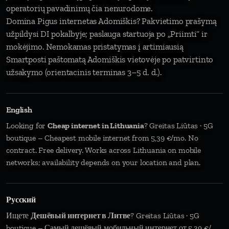
operatorių pavadinimų čia nenurodome.
Domina Pigus internetas Adomiškis? Pakvietimo prašymą
užpildysi DI pokalbyje; paslauga startuoja po „Priimti“ ir
mokėjimo. Nemokamas pristatymas į artimiausią
Smartposti paštomatą Adomiškis vietovėje po patvirtinto
užsakymo (orientacinis terminas 3–5 d. d.).
English
Looking for
Cheap internet in Lithuania
? Greitas Liūtas · 5G
boutique – Cheapest mobile internet from 5,39 €/mo. No
contract. Free delivery. Works across Lithuania on mobile
networks; availability depends on your location and plan.
Русский
Ищете
Дешёвый интернет в Литве
? Greitas Liūtas · 5G
boutique – Самый дешёвый мобильный интернет от 5,39 €/