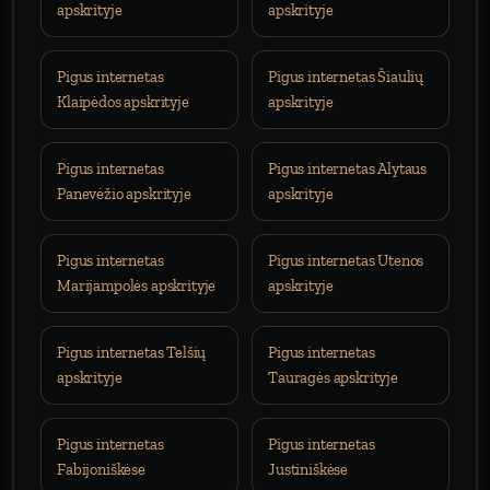
apskrityje
apskrityje
Pigus internetas
Pigus internetas Šiaulių
Klaipėdos apskrityje
apskrityje
Pigus internetas
Pigus internetas Alytaus
Panevėžio apskrityje
apskrityje
Pigus internetas
Pigus internetas Utenos
Marijampolės apskrityje
apskrityje
Pigus internetas Telšių
Pigus internetas
apskrityje
Tauragės apskrityje
Pigus internetas
Pigus internetas
Fabijoniškėse
Justiniškėse