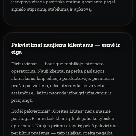
įrenginys visada pasirinks optimalų variantą pagal
signalo stiprumą, stabilumą ir apkrovą.
Pakvietimai naujiems klientams — esmė ir
eiga
Dirbu vienas — boutique mobiliojo interneto
operatorius. Nauji klientai neperka paslaugos
akimirksniu kaip eilinėje parduotuvėje: pirmiausia
prašai pakvietimo, o kai atsiranda laisva vieta —
atsiunčiu el. laištu nuorodą užbaigti užsakymui ir
prisijungti.
Kodėl pakvietimai? „Greitas Liūtas“ nėra masinė
paslauga. Priimu tiek klientų, kiek galiu kokybiškai
aptarnauti. Naujus priimu etapais; prieš pakvietimą
peržiūriu prašymą — taip išlaikau greitą pagalbą,