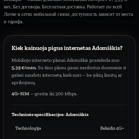
мес. Без договора. Бесплатная доставка. Работает по всей
Литве в сетях мобильной связи; доступность зависит от места
и тарифа.
Kiek kainuoja pigus internetas Adomiškis?
Mobiliojo interneto planai Adomiškis prasideda nuo
5,39 €/mėn.
Su šiuo planu gausi neribotus duomenis ir
galėsi naudoti internetą kiek nori – be jokių limitų ar
apribojimų.
4G+ SIM
– greitis iki 300 Mbps.
Techninės specifikacijos: Adomiškis
Technologija
Belaidis 4G+