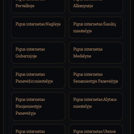
Pervalkoje
Alksnynėje
Pigus internetas Naglioje
Pigus internetas Šiaulių
miestelyje
Pigus internetas
Pigus internetas
Gubernijoje
Medelyne
Pigus internetas
Pigus internetas
Panevėžio miestelyje
Senamiestyje Panevėžyje
Pigus internetas
Pigus internetas Alytaus
Naujamiestyje
miestelyje
Panevėžyje
Pigus internetas
Pigus internetas Utenos