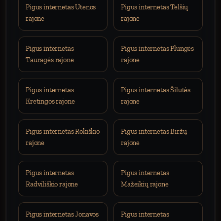
Pigus internetas Utenos
Pigus internetas Telšių
rajone
rajone
Pigus internetas
Pigus internetas Plungės
Tauragės rajone
rajone
Pigus internetas
Pigus internetas Šilutės
Kretingos rajone
rajone
Pigus internetas Rokiškio
Pigus internetas Biržų
rajone
rajone
Pigus internetas
Pigus internetas
Radviliškio rajone
Mažeikių rajone
Pigus internetas Jonavos
Pigus internetas