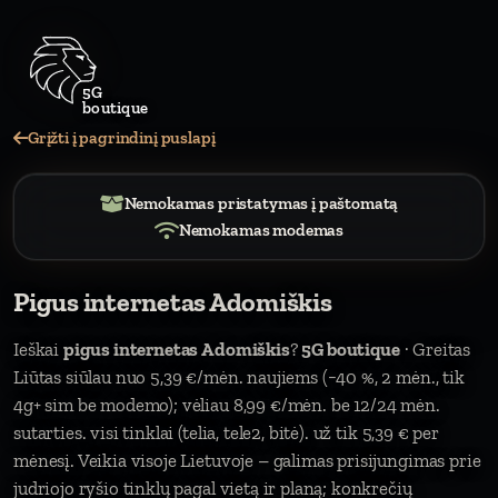
5G
bout
Grįžti į pagrindinį puslapį
Nemokamas pristatymas į paštomatą
Nemokamas modemas
Pigus internetas Adomiškis
Ieškai
pigus internetas Adomiškis
?
5G boutique
· Greitas
Liūtas siūlau nuo 5,39 €/mėn. naujiems (−40 %, 2 mėn., tik
4g+ sim be modemo); vėliau 8,99 €/mėn. be 12/24 mėn.
sutarties. visi tinklai (telia, tele2, bitė). už tik 5,39 € per
mėnesį. Veikia visoje Lietuvoje – galimas prisijungimas prie
judriojo ryšio tinklų pagal vietą ir planą; konkrečių