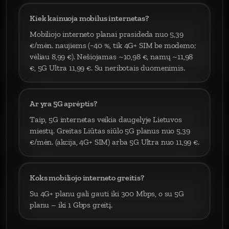
Kiek kainuoja mobilus internetas?
Mobiliojo interneto planai prasideda nuo 5,39
€/mėn. naujiems (−40 %, tik 4G+ SIM be modemo;
vėliau 8,99 €). Nešiojamas ~10,98 €, namų ~11,98
€, 5G Ultra 11,99 €. Su neribotais duomenimis.
Ar yra 5G aprėptis?
Taip, 5G internetas veikia daugelyje Lietuvos
miestų. Greitas Liūtas siūlo 5G planus nuo 5,39
€/mėn. (akcija, 4G+ SIM) arba 5G Ultra nuo 11,99 €.
Koks mobiliojo interneto greitis?
Su 4G+ planu gali gauti iki 300 Mbps, o su 5G
planu – iki 1 Gbps greitį.