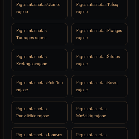
Pigus internetas Utenos
Pigus internetas Telšių
rajone
rajone
Pigus internetas
Pigus internetas Plungės
Tauragės rajone
rajone
Pigus internetas
Pigus internetas Šilutės
Kretingos rajone
rajone
Pigus internetas Rokiškio
Pigus internetas Biržų
rajone
rajone
Pigus internetas
Pigus internetas
Radviliškio rajone
Mažeikių rajone
Pigus internetas Jonavos
Pigus internetas