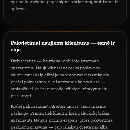
optimalų variantą pagal signalo stiprumą, stabilumą ir
apkrovą.
Pakvietimai naujiems klientams — esmė ir
eiga
Dirbu vienas — boutique mobiliojo interneto
operatorius. Nauji klientai neperka paslaugos
akimirksniu kaip eilinėje parduotuvėje: pirmiausia
prašai pakvietimo, o kai atsiranda laisva vieta —
atsiunčiu el. laištu nuorodą užbaigti užsakymui ir
prisijungti.
Kodėl pakvietimai? „Greitas Liūtas“ nėra masinė
paslauga. Priimu tiek klientų, kiek galiu kokybiškai
aptarnauti. Naujus priimu etapais; prieš pakvietimą
peržiūriu prašymą — taip išlaikau greitą pagalbą,