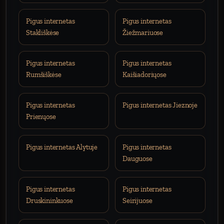
Pigus internetas
Pigus internetas
Stakliškėse
Žiežmariuose
Pigus internetas
Pigus internetas
Rumšiškėse
Kaišiadoriųose
Pigus internetas
Pigus internetas Jieznoje
Prienųose
Pigus internetas Alytuje
Pigus internetas
Dauguose
Pigus internetas
Pigus internetas
Druskininkuose
Seirijuose