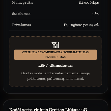
Maks. greitis
iki 300 Mbps
Stabilumas
98%
Privalumas
Pajungimas per 24 val.
📶
GERIAUSIA REKOMENDACIJA: POPULIARIAUSIAS
PASIRINKIMAS
4G+ / 5G modemas
Greitas mobilus internetas namams. Įrangą
pristatome į paštomatą nemokamai.
Kodėl verta rinktis Greitas Liūtas · 5G