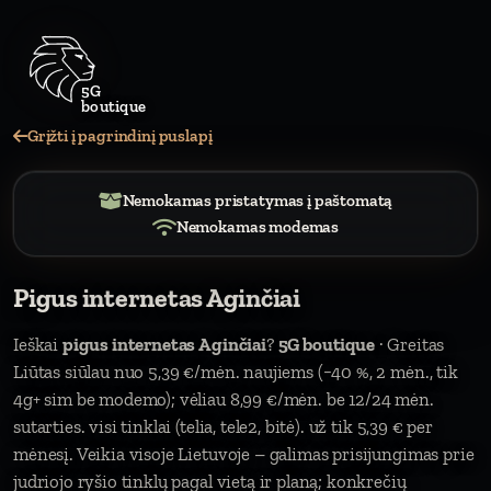
5G
bouti
Grįžti į pagrindinį puslapį
Nemokamas pristatymas į paštomatą
Nemokamas modemas
Pigus internetas Aginčiai
Ieškai
pigus internetas Aginčiai
?
5G boutique
· Greitas
Liūtas siūlau nuo 5,39 €/mėn. naujiems (−40 %, 2 mėn., tik
4g+ sim be modemo); vėliau 8,99 €/mėn. be 12/24 mėn.
sutarties. visi tinklai (telia, tele2, bitė). už tik 5,39 € per
mėnesį. Veikia visoje Lietuvoje – galimas prisijungimas prie
judriojo ryšio tinklų pagal vietą ir planą; konkrečių