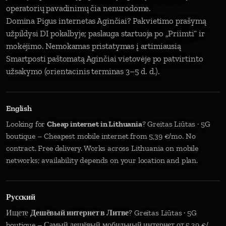
operatorių pavadinimų čia nenurodome.
Domina Pigus internetas Aginčiai? Pakvietimo prašymą
užpildysi DI pokalbyje; paslauga startuoja po „Priimti“ ir
mokėjimo. Nemokamas pristatymas į artimiausią
Smartposti paštomatą Aginčiai vietovėje po patvirtinto
užsakymo (orientacinis terminas 3–5 d. d.).
English
Looking for
Cheap internet in Lithuania
? Greitas Liūtas · 5G
boutique – Cheapest mobile internet from 5,39 €/mo. No
contract. Free delivery. Works across Lithuania on mobile
networks; availability depends on your location and plan.
Русский
Ищете
Дешёвый интернет в Литве
? Greitas Liūtas · 5G
boutique – Самый дешёвый мобильный интернет от 5,39 €/