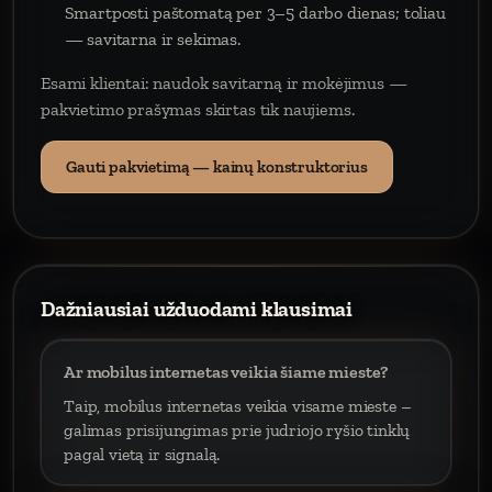
Smartposti paštomatą per 3–5 darbo dienas; toliau
— savitarna ir sekimas.
Esami klientai: naudok savitarną ir mokėjimus —
pakvietimo prašymas skirtas tik naujiems.
Gauti pakvietimą — kainų konstruktorius
Dažniausiai užduodami klausimai
Ar mobilus internetas veikia šiame mieste?
Taip, mobilus internetas veikia visame mieste –
galimas prisijungimas prie judriojo ryšio tinklų
pagal vietą ir signalą.