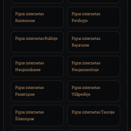
Pigus internetas
Pigus internetas
Kairėnuose
Pavilnyje
Pigus internetas Rukloje
Pigus internetas
Bajoruose
Pigus internetas
Pigus internetas
Naujininkuose
Naujamiesčioje
Pigus internetas
Pigus internetas
Paneriųose
Vilkpėdėje
Pigus internetas
Pigus internetas Taurėje
Šilainiųose