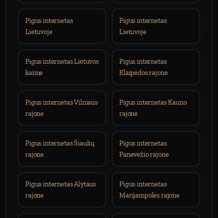
Pigus internetas
Pigus internetas
Lietuvoje
Lietuvoje
Pigus internetas Lietuvos
Pigus internetas
kaime
Klaipėdos rajone
Pigus internetas Vilniaus
Pigus internetas Kauno
rajone
rajone
Pigus internetas Šiaulių
Pigus internetas
rajone
Panevėžio rajone
Pigus internetas Alytaus
Pigus internetas
rajone
Marijampolės rajone