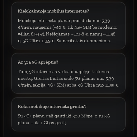
Kiek kainuoja mobilus internetas?
Mobiliojo interneto planai prasideda nuo 5,39
€/mėn. naujiems (−40 %, tik 4G+ SIM be modemo;
vėliau 8,99 €). Nešiojamas ~10,98 €, namų ~11,98
€, 5G Ultra 11,99 €. Su neribotais duomenimis.
Ar yra 5G aprėptis?
Taip, 5G internetas veikia daugelyje Lietuvos
miestų. Greitas Liūtas siūlo 5G planus nuo 5,39
€/mėn. (akcija, 4G+ SIM) arba 5G Ultra nuo 11,99 €.
Koks mobiliojo interneto greitis?
Su 4G+ planu gali gauti iki 300 Mbps, o su 5G
planu – iki 1 Gbps greitį.