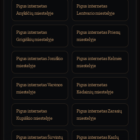
Pigus internetas
Pigus internetas
Anykščių miestelyje
Lentvario miestelyje
Pigus internetas
Pigus internetas Prienų
Grigiškių miestelyje
miestelyje
Pigus internetas Joniškio
Pigus internetas Kelmės
miestelyje
miestelyje
Pigus internetas Varėnos
Pigus internetas
miestelyje
Kėdainių miestelyje
Pigus internetas
Pigus internetas Zarasių
Kupiškio miestelyje
miestelyje
Pigus internetas Širvintų
Pigus internetas Kazlų