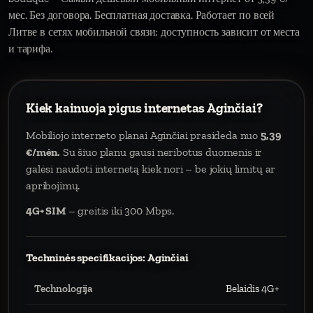
мес. Без договора. Бесплатная доставка. Работает по всей
Литве в сетях мобильной связи; доступность зависит от места
и тарифа.
Kiek kainuoja pigus internetas Aginčiai?
Mobiliojo interneto planai Aginčiai prasideda nuo
5,39
€/mėn.
Su šiuo planu gausi neribotus duomenis ir
galėsi naudoti internetą kiek nori – be jokių limitų ar
apribojimų.
4G+ SIM
– greitis iki 300 Mbps.
Techninės specifikacijos: Aginčiai
Technologija
Belaidis 4G+