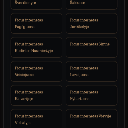
Švenčionyse
Šakiuose
Pigus internetas
Pigus internetas
Pagėgiuose
Joniškėlyje
Pigus internetas
Pigus internetas Simne
Kudirkos Naumiestyje
Pigus internetas
Pigus internetas
Veisiejuose
Lazdijuose
Pigus internetas
Pigus internetas
Kalvarijoje
Kybartuose
Pigus internetas
Pigus internetas Vievyje
Virbalyje