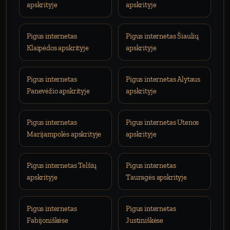
apskrityje
apskrityje
Pigus internetas
Pigus internetas Šiaulių
Klaipėdos apskrityje
apskrityje
Pigus internetas
Pigus internetas Alytaus
Panevėžio apskrityje
apskrityje
Pigus internetas
Pigus internetas Utenos
Marijampolės apskrityje
apskrityje
Pigus internetas Telšių
Pigus internetas
apskrityje
Tauragės apskrityje
Pigus internetas
Pigus internetas
Fabijoniškėse
Justiniškėse