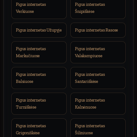
Pigus internetas
Pigus internetas
Verkiuose
Šnipiškėse
Pigus internetas Užupyje
Pigus internetas Rasose
Pigus internetas
Pigus internetas
Markučiuose
Valakampiuose
Pigus internetas
Pigus internetas
Balsiuose
Santariškėse
Pigus internetas
Pigus internetas
Turniškėse
Kalnėnuose
Pigus internetas
Pigus internetas
Grigoniškėse
Šiliniuose