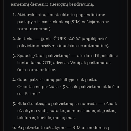
asmeninį dėmesį ir tiesioginį bendravimą.
Atidaryk kainų konstruktorių pagrindiniame
puslapyje ir pasirink planą (SIM, nešiojamas ar
namų modemas).
Jei tinka — įjunk „ČIUPK −40 %“ jungiklį prieš
pakvietimo prašymą (nuolaida ne automatinė).
Spausk „Gauti pakvietimą“ — atsidaro DI pokalbis:
kontaktai su OTP, adresas, Venipak paštomatas
šalia namų ar kitur.
Gausi patvirtinimą pokalbyje ir el. paštu.
Orientacinė peržiūra ~5 val. iki pakvietimo el. laiško
su „Priimti“.
El. laištu atsiųsiu pakvietimą su nuoroda — užbaik
užsakymo vedlį: sutartis, asmens kodas, el. paštas,
telefonas, kortelė, mokėjimas.
Po patvirtinto užsakymo — SIM ar modemas į