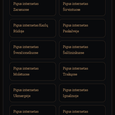
Pigus internetas
Pigus internetas
Zarasuose
Širvintuose
Pigus internetas Kazlų
Pigus internetas
Rūdoje
Paskalvėje
Pigus internetas
Pigus internetas
Švenčionėliuose
Šalčininkuose
Pigus internetas
Pigus internetas
Molėtuose
Trakųose
Pigus internetas
Pigus internetas
Ukmergėje
Ignalinoje
Pigus internetas
Pigus internetas