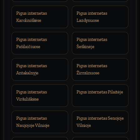
Pigus internetas
Pigus internetas
Karoliniškėse
Lazdynuose
Pigus internetas
Pigus internetas
Pašilaičiuose
Šeškinėje
Pigus internetas
Pigus internetas
Antakalnyje
Žirmūnuose
Pigus internetas
Pigus internetas Pilaitėje
Viršuliškėse
Pigus internetas
Pigus internetas Senojoje
Naujojoje Vilnioje
Vilnioje