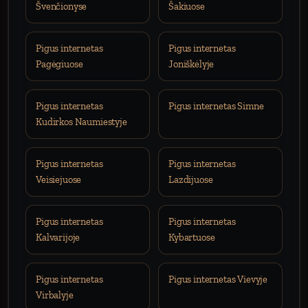
Švenčionyse
Šakiuose
Pigus internetas
Pigus internetas
Pagėgiuose
Joniškėlyje
Pigus internetas
Pigus internetas Simne
Kudirkos Naumiestyje
Pigus internetas
Pigus internetas
Veisiejuose
Lazdijuose
Pigus internetas
Pigus internetas
Kalvarijoje
Kybartuose
Pigus internetas
Pigus internetas Vievyje
Virbalyje