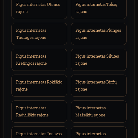
Pigus internetas Utenos
Pigus internetas Telšių
rajone
rajone
Pigus internetas
Pigus internetas Plungės
Tauragės rajone
rajone
Pigus internetas
Pigus internetas Šilutės
Kretingos rajone
rajone
Pigus internetas Rokiškio
Pigus internetas Biržų
rajone
rajone
Pigus internetas
Pigus internetas
Radviliškio rajone
Mažeikių rajone
Pigus internetas Jonavos
Pigus internetas