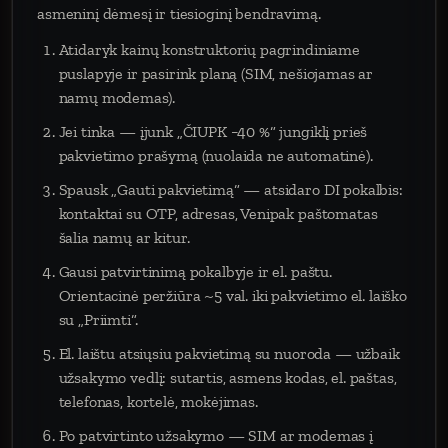
asmeninį dėmesį ir tiesioginį bendravimą.
Atidaryk kainų konstruktorių pagrindiniame
puslapyje ir pasirink planą (SIM, nešiojamas ar
namų modemas).
Jei tinka — įjunk „ČIUPK −40 %“ jungiklį prieš
pakvietimo prašymą (nuolaida ne automatinė).
Spausk „Gauti pakvietimą“ — atsidaro DI pokalbis:
kontaktai su OTP, adresas, Venipak paštomatas
šalia namų ar kitur.
Gausi patvirtinimą pokalbyje ir el. paštu.
Orientacinė peržiūra ~5 val. iki pakvietimo el. laiško
su „Priimti“.
El. laištu atsiųsiu pakvietimą su nuoroda — užbaik
užsakymo vedlį: sutartis, asmens kodas, el. paštas,
telefonas, kortelė, mokėjimas.
Po patvirtinto užsakymo — SIM ar modemas į