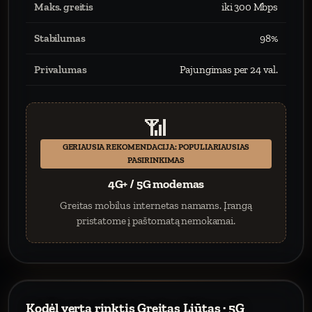
Maks. greitis
iki 300 Mbps
Stabilumas
98%
Privalumas
Pajungimas per 24 val.
📶
GERIAUSIA REKOMENDACIJA: POPULIARIAUSIAS
PASIRINKIMAS
4G+ / 5G modemas
Greitas mobilus internetas namams. Įrangą
pristatome į paštomatą nemokamai.
Kodėl verta rinktis Greitas Liūtas · 5G