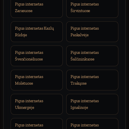
Pigus internetas
Pigus internetas
Zarasuose
Širvintuose
Pigus internetas Kazlų
Pigus internetas
Rūdoje
Paskalvėje
Pigus internetas
Pigus internetas
Švenčionėliuose
Šalčininkuose
Pigus internetas
Pigus internetas
Molėtuose
Trakųose
Pigus internetas
Pigus internetas
Ukmergėje
Ignalinoje
Pigus internetas
Pigus internetas