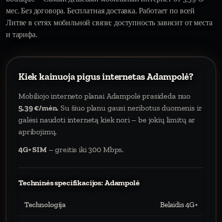
мес. Без договора. Бесплатная доставка. Работает по всей
Литве в сетях мобильной связи; доступность зависит от места
и тарифа.
Kiek kainuoja pigus internetas Adampolė?
Mobiliojo interneto planai Adampolė prasideda nuo
5,39 €/mėn.
Su šiuo planu gausi neribotus duomenis ir
galėsi naudoti internetą kiek nori – be jokių limitų ar
apribojimų.
4G+ SIM
– greitis iki 300 Mbps.
Techninės specifikacijos: Adampolė
Technologija
Belaidis 4G+