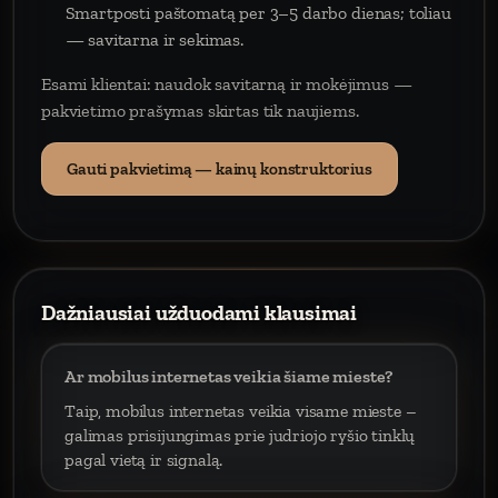
Smartposti paštomatą per 3–5 darbo dienas; toliau
— savitarna ir sekimas.
Esami klientai: naudok savitarną ir mokėjimus —
pakvietimo prašymas skirtas tik naujiems.
Gauti pakvietimą — kainų konstruktorius
Dažniausiai užduodami klausimai
Ar mobilus internetas veikia šiame mieste?
Taip, mobilus internetas veikia visame mieste –
galimas prisijungimas prie judriojo ryšio tinklų
pagal vietą ir signalą.