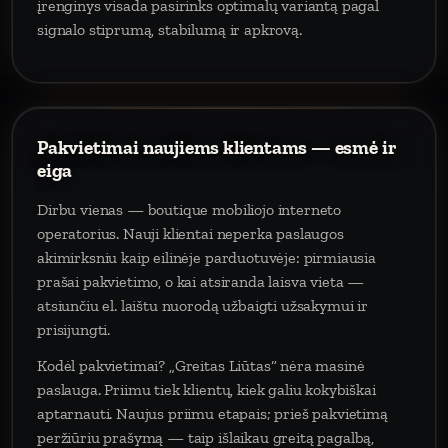
įrenginys visada pasirinks optimalų variantą pagal
signalo stiprumą, stabilumą ir apkrovą.
Pakvietimai naujiems klientams — esmė ir
eiga
Dirbu vienas — boutique mobiliojo interneto
operatorius. Nauji klientai neperka paslaugos
akimirksniu kaip eilinėje parduotuvėje: pirmiausia
prašai pakvietimo, o kai atsiranda laisva vieta —
atsiunčiu el. laištu nuorodą užbaigti užsakymui ir
prisijungti.
Kodėl pakvietimai? „Greitas Liūtas“ nėra masinė
paslauga. Priimu tiek klientų, kiek galiu kokybiškai
aptarnauti. Naujus priimu etapais; prieš pakvietimą
peržiūriu prašymą — taip išlaikau greitą pagalbą,