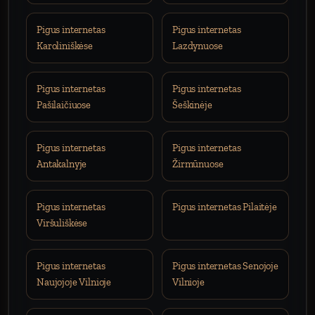
Pigus internetas
Pigus internetas
Karoliniškėse
Lazdynuose
Pigus internetas
Pigus internetas
Pašilaičiuose
Šeškinėje
Pigus internetas
Pigus internetas
Antakalnyje
Žirmūnuose
Pigus internetas
Pigus internetas Pilaitėje
Viršuliškėse
Pigus internetas
Pigus internetas Senojoje
Naujojoje Vilnioje
Vilnioje