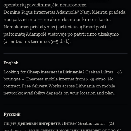
operatorių pavadinimų čia nenurodome.
Domina Pigus internetas Adampolė? Nauji klientai pradeda
nuo pakvietimo — ne akimirksnio pirkimo iš karto.
Nemokamas pristatymas į artimiausią Smartposti
paštomatą Adampolė vietovėje po patvirtinto užsakymo
(orientacinis terminas 3–5 d. d.).
English
Looking for
Cheap internet in Lithuania
? Greitas Liūtas · 5G
boutique – Cheapest mobile internet from 5,39 €/mo. No
contract. Free delivery. Works across Lithuania on mobile
networks; availability depends on your location and plan.
Русский
Ищете
Дешёвый интернет в Литве
? Greitas Liūtas · 5G
boutique – Самый дешёвый мобильный интернет от 5,39 €/