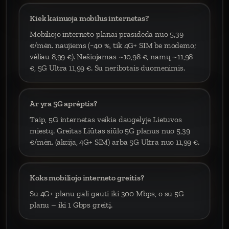
Kiek kainuoja mobilus internetas?
Mobiliojo interneto planai prasideda nuo 5,39
€/mėn. naujiems (−40 %, tik 4G+ SIM be modemo;
vėliau 8,99 €). Nešiojamas ~10,98 €, namų ~11,98
€, 5G Ultra 11,99 €. Su neribotais duomenimis.
Ar yra 5G aprėptis?
Taip, 5G internetas veikia daugelyje Lietuvos
miestų. Greitas Liūtas siūlo 5G planus nuo 5,39
€/mėn. (akcija, 4G+ SIM) arba 5G Ultra nuo 11,99 €.
Koks mobiliojo interneto greitis?
Su 4G+ planu gali gauti iki 300 Mbps, o su 5G
planu – iki 1 Gbps greitį.