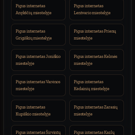
Pigus internetas
Pigus internetas
Anykščių miestelyje
Lentvario miestelyje
Pigus internetas
Pigus internetas Prienų
Grigiškių miestelyje
miestelyje
Pigus internetas Joniškio
Pigus internetas Kelmės
miestelyje
miestelyje
Pigus internetas Varėnos
Pigus internetas
miestelyje
Kėdainių miestelyje
Pigus internetas
Pigus internetas Zarasių
Kupiškio miestelyje
miestelyje
Pigus internetas Širvintų
Pigus internetas Kazlų