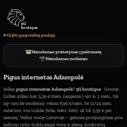
Grįžti į pagrindinį puslapį
Nemokamas pristatymas į paštomatą
Nemokamas modemas
Pigus internetas Adampolė
Ieškai
pigus internetas Adampolė
?
5G boutique
· Greitas
Liūtas siūlau nuo 5,39 €/mėn. naujiems (−40 %, 2 mėn., tik
4g+ sim be modemo); vėliau 8,99 €/mėn. be 12/24 mėn.
sutarties. visi tinklai (telia, tele2, bitė). už tik 5,39 € per
mėnesį. Veikia visoje Lietuvoje – galimas prisijungimas prie
judriojo ryšio tinklų pagal vietą ir planą; konkrečių