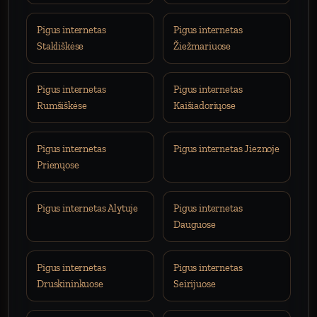
Pigus internetas
Pigus internetas
Stakliškėse
Žiežmariuose
Pigus internetas
Pigus internetas
Rumšiškėse
Kaišiadoriųose
Pigus internetas
Pigus internetas Jieznoje
Prienųose
Pigus internetas Alytuje
Pigus internetas
Dauguose
Pigus internetas
Pigus internetas
Druskininkuose
Seirijuose