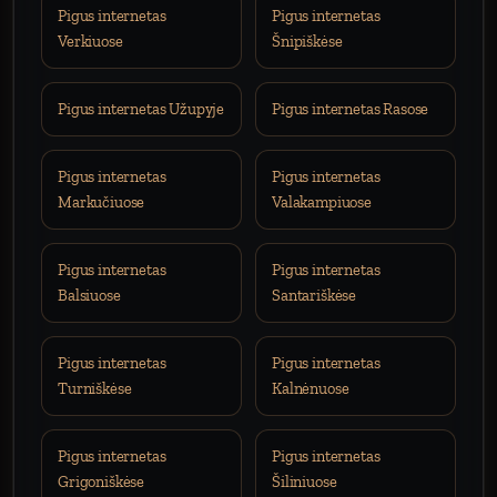
Pigus internetas
Pigus internetas
Verkiuose
Šnipiškėse
Pigus internetas Užupyje
Pigus internetas Rasose
Pigus internetas
Pigus internetas
Markučiuose
Valakampiuose
Pigus internetas
Pigus internetas
Balsiuose
Santariškėse
Pigus internetas
Pigus internetas
Turniškėse
Kalnėnuose
Pigus internetas
Pigus internetas
Grigoniškėse
Šiliniuose