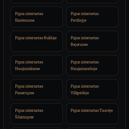
Pigus internetas
Pigus internetas
Kairėnuose
Pavilnyje
Pigus internetas Rukloje
Pigus internetas
Bajoruose
Pigus internetas
Pigus internetas
Naujininkuose
Naujamiesčioje
Pigus internetas
Pigus internetas
Paneriųose
Vilkpėdėje
Pigus internetas
Pigus internetas Taurėje
Šilainiųose