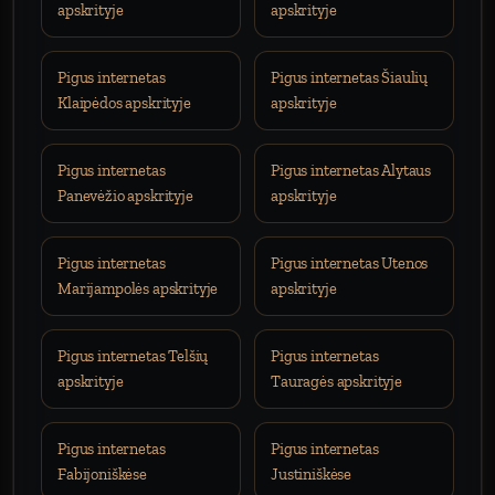
apskrityje
apskrityje
Pigus internetas
Pigus internetas Šiaulių
Klaipėdos apskrityje
apskrityje
Pigus internetas
Pigus internetas Alytaus
Panevėžio apskrityje
apskrityje
Pigus internetas
Pigus internetas Utenos
Marijampolės apskrityje
apskrityje
Pigus internetas Telšių
Pigus internetas
apskrityje
Tauragės apskrityje
Pigus internetas
Pigus internetas
Fabijoniškėse
Justiniškėse