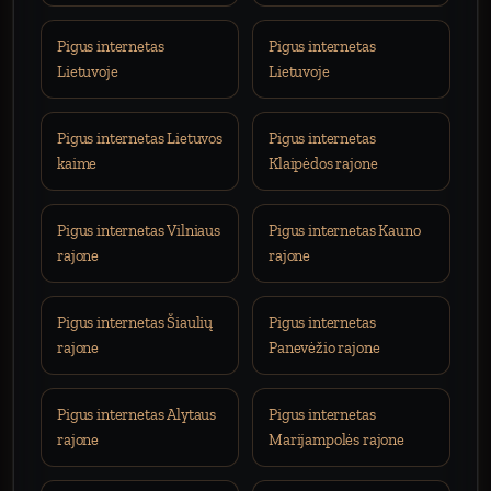
Pigus internetas
Pigus internetas
Lietuvoje
Lietuvoje
Pigus internetas Lietuvos
Pigus internetas
kaime
Klaipėdos rajone
Pigus internetas Vilniaus
Pigus internetas Kauno
rajone
rajone
Pigus internetas Šiaulių
Pigus internetas
rajone
Panevėžio rajone
Pigus internetas Alytaus
Pigus internetas
rajone
Marijampolės rajone