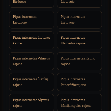
Biržuose
Lietuvoje
Pigus internetas
Pigus internetas
Lietuvoje
Lietuvoje
Pigus internetas Lietuvos
Pigus internetas
kaime
Klaipėdos rajone
Pigus internetas Vilniaus
Pigus internetas Kauno
rajone
rajone
Pigus internetas Šiaulių
Pigus internetas
rajone
Panevėžio rajone
Pigus internetas Alytaus
Pigus internetas
rajone
Marijampolės rajone