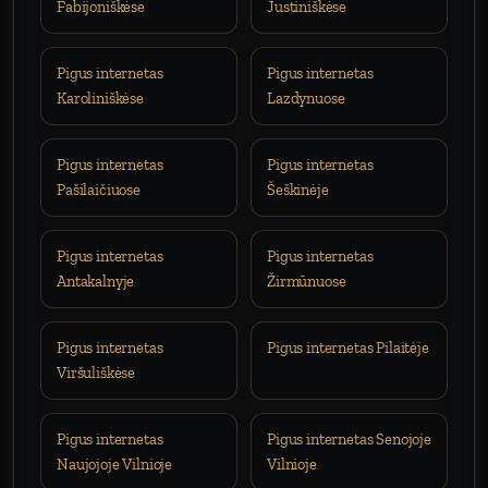
Fabijoniškėse
Justiniškėse
Pigus internetas
Pigus internetas
Karoliniškėse
Lazdynuose
Pigus internetas
Pigus internetas
Pašilaičiuose
Šeškinėje
Pigus internetas
Pigus internetas
Antakalnyje
Žirmūnuose
Pigus internetas
Pigus internetas Pilaitėje
Viršuliškėse
Pigus internetas
Pigus internetas Senojoje
Naujojoje Vilnioje
Vilnioje