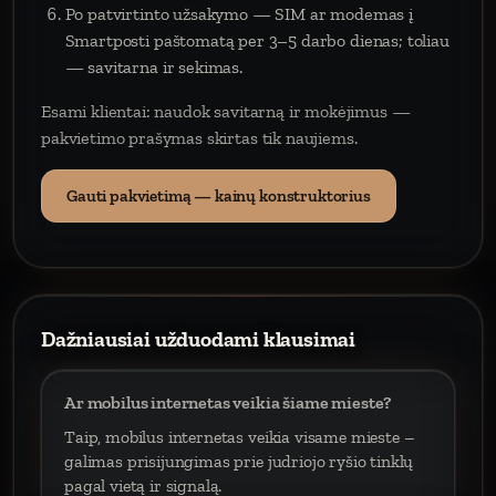
Po patvirtinto užsakymo — SIM ar modemas į
Smartposti paštomatą per 3–5 darbo dienas; toliau
— savitarna ir sekimas.
Esami klientai: naudok savitarną ir mokėjimus —
pakvietimo prašymas skirtas tik naujiems.
Gauti pakvietimą — kainų konstruktorius
Dažniausiai užduodami klausimai
Ar mobilus internetas veikia šiame mieste?
Taip, mobilus internetas veikia visame mieste –
galimas prisijungimas prie judriojo ryšio tinklų
pagal vietą ir signalą.