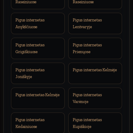
Raseiniuose
Raseiniuose
Pigus internetas
Pigus internetas
Anykščiuose
Lentvaryje
Pigus internetas
Pigus internetas
Grigiškiuose
Prienųose
Pigus internetas
Pigus internetas Kelmėje
Joniškyje
Pigus internetas Kelmėje
Pigus internetas
Varėnoje
Pigus internetas
Pigus internetas
Kėdainiuose
Kupiškioje