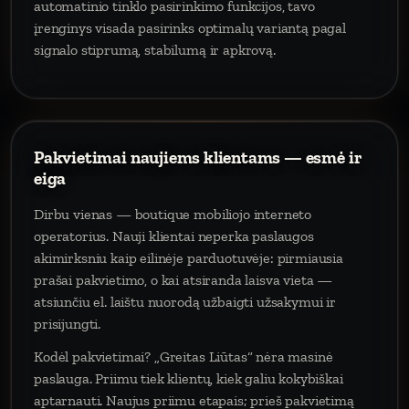
automatinio tinklo pasirinkimo funkcijos, tavo
įrenginys visada pasirinks optimalų variantą pagal
signalo stiprumą, stabilumą ir apkrovą.
Pakvietimai naujiems klientams — esmė ir
eiga
Dirbu vienas — boutique mobiliojo interneto
operatorius. Nauji klientai neperka paslaugos
akimirksniu kaip eilinėje parduotuvėje: pirmiausia
prašai pakvietimo, o kai atsiranda laisva vieta —
atsiunčiu el. laištu nuorodą užbaigti užsakymui ir
prisijungti.
Kodėl pakvietimai? „Greitas Liūtas“ nėra masinė
paslauga. Priimu tiek klientų, kiek galiu kokybiškai
aptarnauti. Naujus priimu etapais; prieš pakvietimą