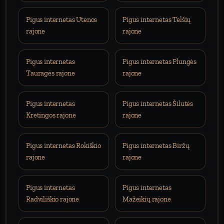
Pigus internetas Utenos
Pigus internetas Telšių
rajone
rajone
Pigus internetas
Pigus internetas Plungės
Tauragės rajone
rajone
Pigus internetas
Pigus internetas Šilutės
Kretingos rajone
rajone
Pigus internetas Rokiškio
Pigus internetas Biržų
rajone
rajone
Pigus internetas
Pigus internetas
Radviliškio rajone
Mažeikių rajone