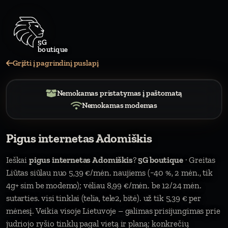
Grįžti į pagrindinį puslapį
Nemokamas pristatymas į paštomatą
Nemokamas modemas
Pigus internetas Adomiškis
Ieškai
pigus internetas Adomiškis
?
5G boutique
· Greitas
Liūtas siūlau nuo 5,39 €/mėn. naujiems (−40 %, 2 mėn., tik
4g+ sim be modemo); vėliau 8,99 €/mėn. be 12/24 mėn.
sutarties. visi tinklai (telia, tele2, bitė). už tik 5,39 € per
mėnesį. Veikia visoje Lietuvoje – galimas prisijungimas prie
judriojo ryšio tinklų pagal vietą ir planą; konkrečių