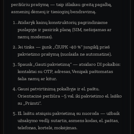
peržiūriu prašymą — taip išlaikau greitą pagalbą,
asmeninį dėmesį ir tiesioginį bendravimą.
Atidaryk kainų konstruktorių pagrindiniame
puslapyje ir pasirink planą (SIM, nešiojamas ar
namų modemas).
Jei tinka — įjunk „ČIUPK −40 %“ jungiklį prieš
pakvietimo prašymą (nuolaida ne automatinė).
Spausk „Gauti pakvietimą“ — atsidaro DI pokalbis:
kontaktai su OTP, adresas, Venipak paštomatas
šalia namų ar kitur.
Gausi patvirtinimą pokalbyje ir el. paštu.
Orientacinė peržiūra ~5 val. iki pakvietimo el. laiško
su „Priimti“.
El. laištu atsiųsiu pakvietimą su nuoroda — užbaik
užsakymo vedlį: sutartis, asmens kodas, el. paštas,
telefonas, kortelė, mokėjimas.