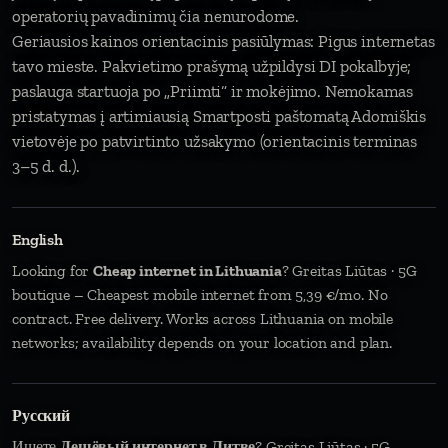
operatorių pavadinimų čia nenurodome.
Geriausios kainos orientacinis pasiūlymas: Pigus internetas
tavo mieste. Pakvietimo prašymą užpildysi DI pokalbyje;
paslauga startuoja po „Priimti“ ir mokėjimo. Nemokamas
pristatymas į artimiausią Smartposti paštomatą Adomiškis
vietovėje po patvirtinto užsakymo (orientacinis terminas
3–5 d. d.).
English
Looking for
Cheap internet in Lithuania
? Greitas Liūtas · 5G
boutique – Cheapest mobile internet from 5,39 €/mo. No
contract. Free delivery. Works across Lithuania on mobile
networks; availability depends on your location and plan.
Русский
Ищете
Дешёвый интернет в Литве
? Greitas Liūtas · 5G