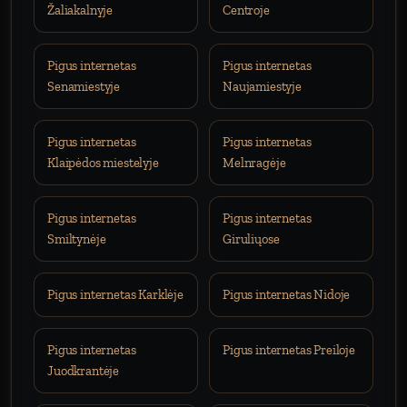
Žaliakalnyje
Centroje
Pigus internetas
Pigus internetas
Senamiestyje
Naujamiestyje
Pigus internetas
Pigus internetas
Klaipėdos miestelyje
Melnragėje
Pigus internetas
Pigus internetas
Smiltynėje
Giruliųose
Pigus internetas Karklėje
Pigus internetas Nidoje
Pigus internetas
Pigus internetas Preiloje
Juodkrantėje