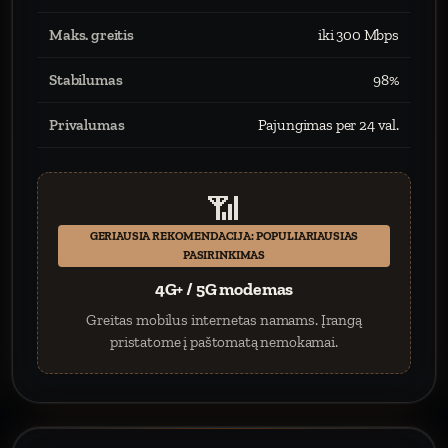
Maks. greitis
iki 300 Mbps
Stabilumas
98%
Privalumas
Pajungimas per 24 val.
📶
GERIAUSIA REKOMENDACIJA: POPULIARIAUSIAS
PASIRINKIMAS
4G+ / 5G modemas
Greitas mobilus internetas namams. Įrangą
pristatome į paštomatą nemokamai.