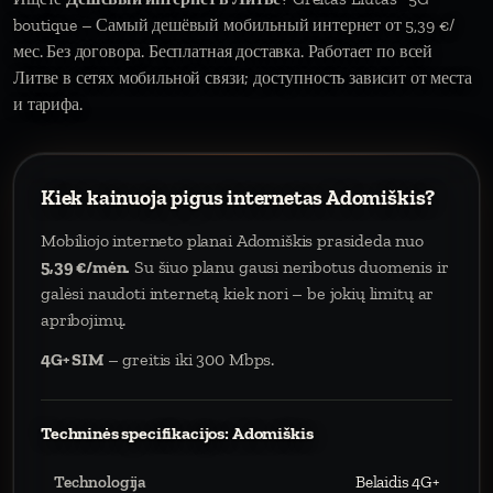
boutique – Самый дешёвый мобильный интернет от 5,39 €/
мес. Без договора. Бесплатная доставка. Работает по всей
Литве в сетях мобильной связи; доступность зависит от места
и тарифа.
Kiek kainuoja pigus internetas Adomiškis?
Mobiliojo interneto planai Adomiškis prasideda nuo
5,39 €/mėn.
Su šiuo planu gausi neribotus duomenis ir
galėsi naudoti internetą kiek nori – be jokių limitų ar
apribojimų.
4G+ SIM
– greitis iki 300 Mbps.
Techninės specifikacijos: Adomiškis
Technologija
Belaidis 4G+