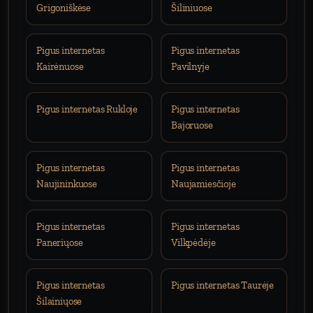
Grigoniškėse
Šiliniuose
Pigus internetas
Pigus internetas
Kairėnuose
Pavilnyje
Pigus internetas Rukloje
Pigus internetas
Bajoruose
Pigus internetas
Pigus internetas
Naujininkuose
Naujamiesčioje
Pigus internetas
Pigus internetas
Paneriųose
Vilkpėdėje
Pigus internetas
Pigus internetas Taurėje
Šilainiųose