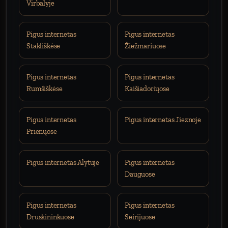
Virbalyje
Pigus internetas
Pigus internetas
Stakliškėse
Žiežmariuose
Pigus internetas
Pigus internetas
Rumšiškėse
Kaišiadoriųose
Pigus internetas
Pigus internetas Jieznoje
Prienųose
Pigus internetas Alytuje
Pigus internetas
Dauguose
Pigus internetas
Pigus internetas
Druskininkuose
Seirijuose