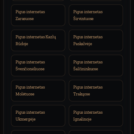
Pigus internetas
Pigus internetas
Zarasuose
Širvintuose
Pigus internetas Kazlų
Pigus internetas
Rūdoje
Paskalvėje
Pigus internetas
Pigus internetas
Švenčionėliuose
Šalčininkuose
Pigus internetas
Pigus internetas
Molėtuose
Trakųose
Pigus internetas
Pigus internetas
Ukmergėje
Ignalinoje