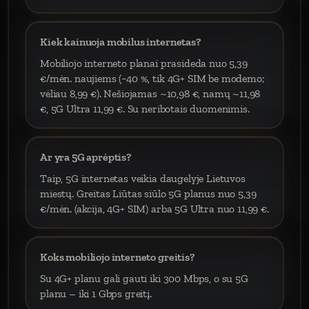
Kiek kainuoja mobilus internetas?
Mobiliojo interneto planai prasideda nuo 5,39
€/mėn. naujiems (−40 %, tik 4G+ SIM be modemo;
vėliau 8,99 €). Nešiojamas ~10,98 €, namų ~11,98
€, 5G Ultra 11,99 €. Su neribotais duomenimis.
Ar yra 5G aprėptis?
Taip, 5G internetas veikia daugelyje Lietuvos
miestų. Greitas Liūtas siūlo 5G planus nuo 5,39
€/mėn. (akcija, 4G+ SIM) arba 5G Ultra nuo 11,99 €.
Koks mobiliojo interneto greitis?
Su 4G+ planu gali gauti iki 300 Mbps, o su 5G
planu – iki 1 Gbps greitį.