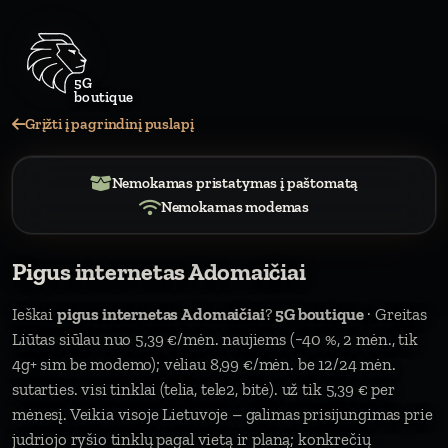
5
Grįžti į pagrindinį puslapį
Nemokamas pristatymas į paštomatą
Nemokamas modemas
Pigus internetas Adomaičiai
Ieškai
pigus internetas Adomaičiai
?
5G boutique
· Greitas
Liūtas siūlau nuo 5,39 €/mėn. naujiems (−40 %, 2 mėn., tik
4g+ sim be modemo); vėliau 8,99 €/mėn. be 12/24 mėn.
sutarties. visi tinklai (telia, tele2, bitė). už tik 5,39 € per
mėnesį. Veikia visoje Lietuvoje – galimas prisijungimas prie
judriojo ryšio tinklų pagal vietą ir planą; konkrečių