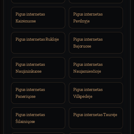
Pigus internetas
Pigus internetas
Kairėnuose
Pavilnyje
Pigus internetas Rukloje
Pigus internetas
Bajoruose
Pigus internetas
Pigus internetas
Naujininkuose
Naujamiesčioje
Pigus internetas
Pigus internetas
Paneriųose
Vilkpėdėje
Pigus internetas
Pigus internetas Taurėje
Šilainiųose