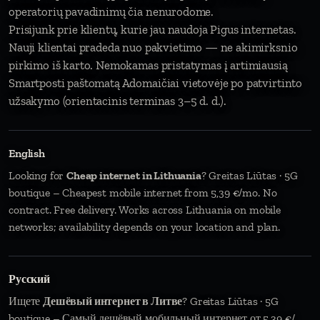
operatorių pavadinimų čia nenurodome.
Prisijunk prie klientų, kurie jau naudoja Pigus internetas.
Nauji klientai pradeda nuo pakvietimo — ne akimirksnio
pirkimo iš karto. Nemokamas pristatymas į artimiausią
Smartposti paštomatą Adomaičiai vietovėje po patvirtinto
užsakymo (orientacinis terminas 3–5 d. d.).
English
Looking for
Cheap internet in Lithuania
? Greitas Liūtas · 5G
boutique – Cheapest mobile internet from 5,39 €/mo. No
contract. Free delivery. Works across Lithuania on mobile
networks; availability depends on your location and plan.
Русский
Ищете
Дешёвый интернет в Литве
? Greitas Liūtas · 5G
boutique – Самый дешёвый мобильный интернет от 5,39 €/