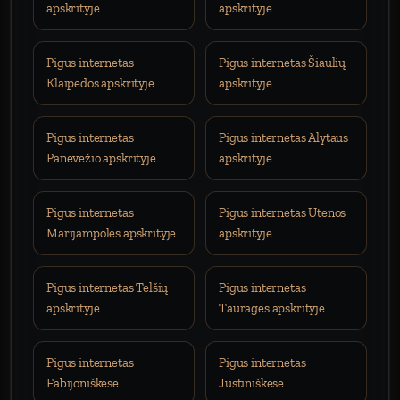
apskrityje
apskrityje
Pigus internetas
Pigus internetas Šiaulių
Klaipėdos apskrityje
apskrityje
Pigus internetas
Pigus internetas Alytaus
Panevėžio apskrityje
apskrityje
Pigus internetas
Pigus internetas Utenos
Marijampolės apskrityje
apskrityje
Pigus internetas Telšių
Pigus internetas
apskrityje
Tauragės apskrityje
Pigus internetas
Pigus internetas
Fabijoniškėse
Justiniškėse