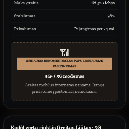
Maks. greitis
iki 300 Mbps
Stabilumas
98%
Privalumas
Pajungimas per 24 val.
📶
GERIAUSIA REKOMENDACIJA: POPULIARIAUSIAS
PASIRINKIMAS
4G+ / 5G modemas
Greitas mobilus internetas namams. Įrangą
pristatome į paštomatą nemokamai.
Kodėl verta rinktis Greitas Liūtas · 5G