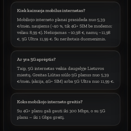
Kiek kainuoja mobilus internetas?
Mobiliojo interneto planai prasideda nuo 5,39
€/mėn. naujiems (−40 %, tik 4G+ SIM be modemo;
vėliau 8,99 €). Nešiojamas ~10,98 €, namų ~11,98
€, 5G Ultra 11,99 €. Su neribotais duomenimis.
Ar yra 5G aprėptis?
Taip, 5G internetas veikia daugelyje Lietuvos
miestų. Greitas Liūtas siūlo 5G planus nuo 5,39
€/mėn. (akcija, 4G+ SIM) arba 5G Ultra nuo 11,99 €.
Koks mobiliojo interneto greitis?
Su 4G+ planu gali gauti iki 300 Mbps, o su 5G
planu – iki 1 Gbps greitį.