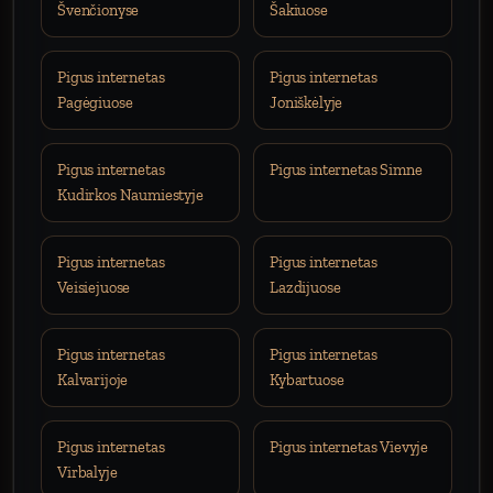
Švenčionyse
Šakiuose
Pigus internetas
Pigus internetas
Pagėgiuose
Joniškėlyje
Pigus internetas
Pigus internetas Simne
Kudirkos Naumiestyje
Pigus internetas
Pigus internetas
Veisiejuose
Lazdijuose
Pigus internetas
Pigus internetas
Kalvarijoje
Kybartuose
Pigus internetas
Pigus internetas Vievyje
Virbalyje