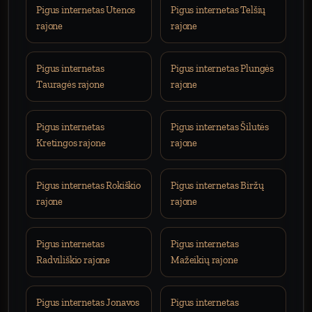
Pigus internetas Utenos
Pigus internetas Telšių
rajone
rajone
Pigus internetas
Pigus internetas Plungės
Tauragės rajone
rajone
Pigus internetas
Pigus internetas Šilutės
Kretingos rajone
rajone
Pigus internetas Rokiškio
Pigus internetas Biržų
rajone
rajone
Pigus internetas
Pigus internetas
Radviliškio rajone
Mažeikių rajone
Pigus internetas Jonavos
Pigus internetas