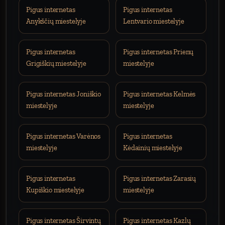
Pigus internetas
Pigus internetas
Anykščių miestelyje
Lentvario miestelyje
Pigus internetas
Pigus internetas Prienų
Grigiškių miestelyje
miestelyje
Pigus internetas Joniškio
Pigus internetas Kelmės
miestelyje
miestelyje
Pigus internetas Varėnos
Pigus internetas
miestelyje
Kėdainių miestelyje
Pigus internetas
Pigus internetas Zarasių
Kupiškio miestelyje
miestelyje
Pigus internetas Širvintų
Pigus internetas Kazlų