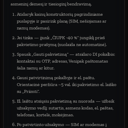
asmeninį dėmesį ir tiesioginį bendravimą.
Atidaryk kainų konstruktorių pagrindiniame
puslapyje ir pasirink planą (SIM, nešiojamas ar
namų modemas).
Jei tinka — įjunk „ČIUPK −40 %“ jungiklį prieš
pakvietimo prašymą (nuolaida ne automatinė).
Spausk „Gauti pakvietimą“ — atsidaro DI pokalbis:
kontaktai su OTP, adresas, Venipak paštomatas
šalia namų ar kitur.
Gausi patvirtinimą pokalbyje ir el. paštu.
Orientacinė peržiūra ~5 val. iki pakvietimo el. laiško
su „Priimti“.
El. laištu atsiųsiu pakvietimą su nuoroda — užbaik
užsakymo vedlį: sutartis, asmens kodas, el. paštas,
telefonas, kortelė, mokėjimas.
Po patvirtinto užsakymo — SIM ar modemas į