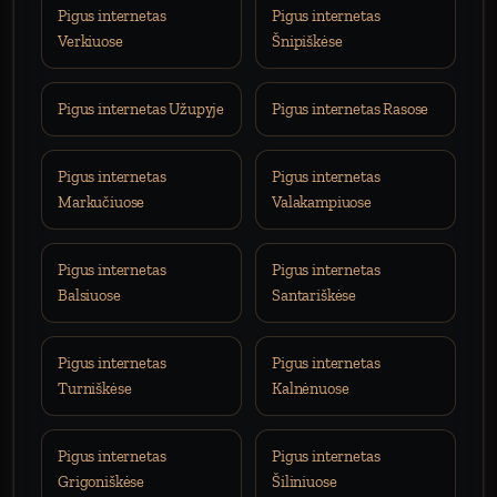
Pigus internetas
Pigus internetas
Verkiuose
Šnipiškėse
Pigus internetas Užupyje
Pigus internetas Rasose
Pigus internetas
Pigus internetas
Markučiuose
Valakampiuose
Pigus internetas
Pigus internetas
Balsiuose
Santariškėse
Pigus internetas
Pigus internetas
Turniškėse
Kalnėnuose
Pigus internetas
Pigus internetas
Grigoniškėse
Šiliniuose