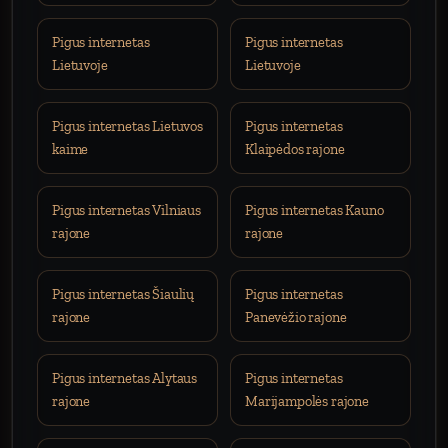
Pigus internetas
Pigus internetas
Lietuvoje
Lietuvoje
Pigus internetas Lietuvos
Pigus internetas
kaime
Klaipėdos rajone
Pigus internetas Vilniaus
Pigus internetas Kauno
rajone
rajone
Pigus internetas Šiaulių
Pigus internetas
rajone
Panevėžio rajone
Pigus internetas Alytaus
Pigus internetas
rajone
Marijampolės rajone