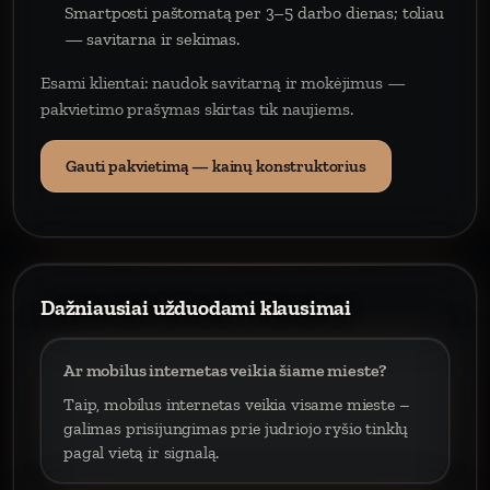
Smartposti paštomatą per 3–5 darbo dienas; toliau
— savitarna ir sekimas.
Esami klientai: naudok savitarną ir mokėjimus —
pakvietimo prašymas skirtas tik naujiems.
Gauti pakvietimą — kainų konstruktorius
Dažniausiai užduodami klausimai
Ar mobilus internetas veikia šiame mieste?
Taip, mobilus internetas veikia visame mieste –
galimas prisijungimas prie judriojo ryšio tinklų
pagal vietą ir signalą.