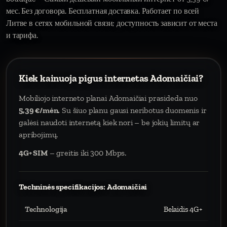
мес. Без договора. Бесплатная доставка. Работает по всей
Литве в сетях мобильной связи; доступность зависит от места
и тарифа.
Kiek kainuoja pigus internetas Adomaičiai?
Mobiliojo interneto planai Adomaičiai prasideda nuo
5,39 €/mėn.
Su šiuo planu gausi neribotus duomenis ir
galėsi naudoti internetą kiek nori – be jokių limitų ar
apribojimų.
4G+ SIM
– greitis iki 300 Mbps.
Techninės specifikacijos: Adomaičiai
Technologija
Belaidis 4G+