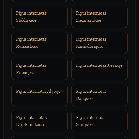
Pigus internetas
Pigus internetas
Stakliškėse
Žiežmariuose
Pigus internetas
Pigus internetas
Rumšiškėse
Kaišiadoriųose
Pigus internetas
Pigus internetas Jieznoje
Prienųose
Pigus internetas Alytuje
Pigus internetas
Dauguose
Pigus internetas
Pigus internetas
Druskininkuose
Seirijuose