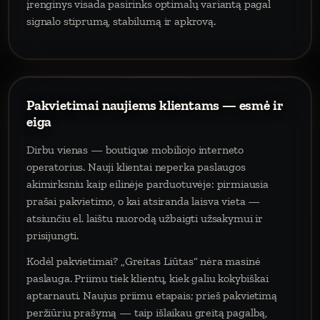
įrenginys visada pasirinks optimalų variantą pagal
signalo stiprumą, stabilumą ir apkrovą.
Pakvietimai naujiems klientams — esmė ir
eiga
Dirbu vienas — boutique mobiliojo interneto
operatorius. Nauji klientai neperka paslaugos
akimirksniu kaip eilinėje parduotuvėje: pirmiausia
prašai pakvietimo, o kai atsiranda laisva vieta —
atsiunčiu el. laištu nuorodą užbaigti užsakymui ir
prisijungti.
Kodėl pakvietimai? „Greitas Liūtas“ nėra masinė
paslauga. Priimu tiek klientų, kiek galiu kokybiškai
aptarnauti. Naujus priimu etapais; prieš pakvietimą
peržiūriu prašymą — taip išlaikau greitą pagalbą,