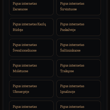
Pigus internetas
Pigus internetas
Zarasuose
Širvintuose
Pigus internetas Kazlų
Pigus internetas
Rūdoje
Paskalvėje
Pigus internetas
Pigus internetas
Švenčionėliuose
Šalčininkuose
Pigus internetas
Pigus internetas
Molėtuose
Trakųose
Pigus internetas
Pigus internetas
Ukmergėje
Ignalinoje
Pigus internetas
Pigus internetas