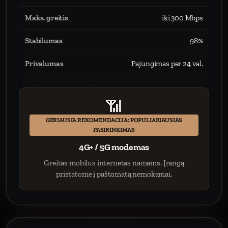
Maks. greitis
iki 300 Mbps
Stabilumas
98%
Privalumas
Pajungimas per 24 val.
📶
GERIAUSIA REKOMENDACIJA: POPULIARIAUSIAS
PASIRINKIMAS
4G+ / 5G modemas
Greitas mobilus internetas namams. Įrangą
pristatome į paštomatą nemokamai.