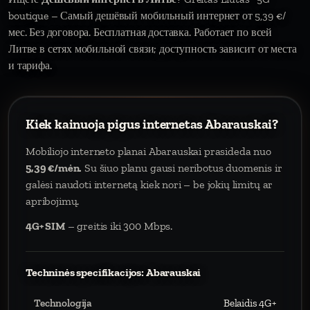
boutique – Самый дешёвый мобильный интернет от 5,39 €/
мес. Без договора. Бесплатная доставка. Работает по всей
Литве в сетях мобильной связи; доступность зависит от места
и тарифа.
Kiek kainuoja pigus internetas Abarauskai?
Mobiliojo interneto planai Abarauskai prasideda nuo
5,39 €/mėn.
Su šiuo planu gausi neribotus duomenis ir
galėsi naudoti internetą kiek nori – be jokių limitų ar
apribojimų.
4G+ SIM
– greitis iki 300 Mbps.
Techninės specifikacijos: Abarauskai
Technologija
Belaidis 4G+