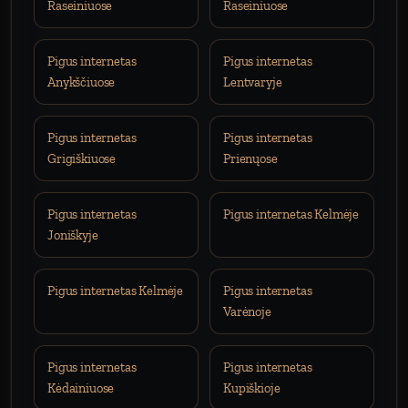
Raseiniuose
Raseiniuose
Pigus internetas
Pigus internetas
Anykščiuose
Lentvaryje
Pigus internetas
Pigus internetas
Grigiškiuose
Prienųose
Pigus internetas
Pigus internetas Kelmėje
Joniškyje
Pigus internetas Kelmėje
Pigus internetas
Varėnoje
Pigus internetas
Pigus internetas
Kėdainiuose
Kupiškioje