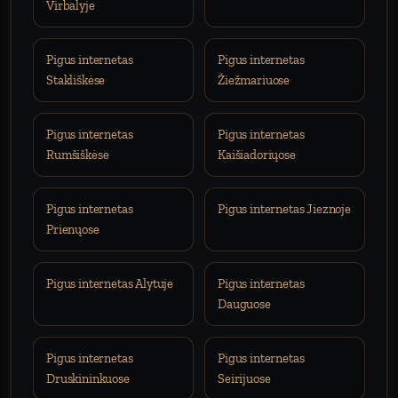
Virbalyje
Pigus internetas
Pigus internetas
Stakliškėse
Žiežmariuose
Pigus internetas
Pigus internetas
Rumšiškėse
Kaišiadoriųose
Pigus internetas
Pigus internetas Jieznoje
Prienųose
Pigus internetas Alytuje
Pigus internetas
Dauguose
Pigus internetas
Pigus internetas
Druskininkuose
Seirijuose