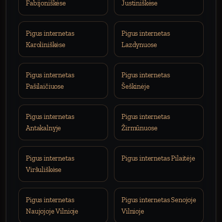
Fabijoniškėse
Justiniškėse
Pigus internetas
Pigus internetas
Karoliniškėse
Lazdynuose
Pigus internetas
Pigus internetas
Pašilaičiuose
Šeškinėje
Pigus internetas
Pigus internetas
Antakalnyje
Žirmūnuose
Pigus internetas
Pigus internetas Pilaitėje
Viršuliškėse
Pigus internetas
Pigus internetas Senojoje
Naujojoje Vilnioje
Vilnioje