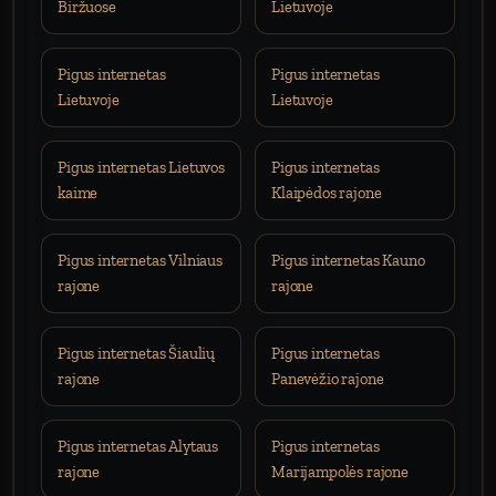
Biržuose
Lietuvoje
Pigus internetas
Pigus internetas
Lietuvoje
Lietuvoje
Pigus internetas Lietuvos
Pigus internetas
kaime
Klaipėdos rajone
Pigus internetas Vilniaus
Pigus internetas Kauno
rajone
rajone
Pigus internetas Šiaulių
Pigus internetas
rajone
Panevėžio rajone
Pigus internetas Alytaus
Pigus internetas
rajone
Marijampolės rajone