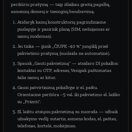
peržiūriu prašymą — taip išlaikau greitą pagalbą,
asmeninį dėmesį ir tiesioginį bendravimą.
Atidaryk kainų konstruktorių pagrindiniame
puslapyje ir pasirink planą (SIM, nešiojamas ar
namų modemas).
Jei tinka — įjunk „ČIUPK −40 %“ jungiklį prieš
pakvietimo prašymą (nuolaida ne automatinė).
Spausk „Gauti pakvietimą“ — atsidaro DI pokalbis:
kontaktai su OTP, adresas, Venipak paštomatas
šalia namų ar kitur.
Gausi patvirtinimą pokalbyje ir el. paštu.
Orientacinė peržiūra ~5 val. iki pakvietimo el. laiško
su „Priimti“.
El. laištu atsiųsiu pakvietimą su nuoroda — užbaik
užsakymo vedlį: sutartis, asmens kodas, el. paštas,
telefonas, kortelė, mokėjimas.