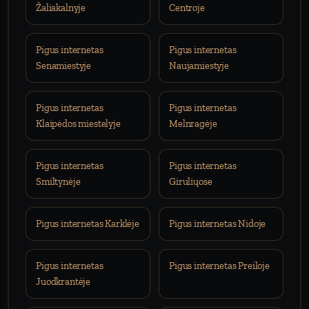
Žaliakalnyje
Centroje
Pigus internetas
Pigus internetas
Senamiestyje
Naujamiestyje
Pigus internetas
Pigus internetas
Klaipėdos miestelyje
Melnragėje
Pigus internetas
Pigus internetas
Smiltynėje
Giruliųose
Pigus internetas Karklėje
Pigus internetas Nidoje
Pigus internetas
Pigus internetas Preiloje
Juodkrantėje