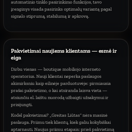
automatinio tinklo pasirinkimo funkcijos, tavo
įrenginys visada pasirinks optimalų variantą pagal
signalo stiprumą, stabilumą ir apkrovą.
Pakvietimai naujiems klientams — esmė ir
eiga
Dirbu vienas — boutique mobiliojo interneto
operatorius. Nauji klientai neperka paslaugos
akimirksniu kaip eilinėje parduotuvėje: pirmiausia
prašai pakvietimo, o kai atsiranda laisva vieta —
atsiunčiu el. laištu nuorodą užbaigti užsakymui ir
prisijungti.
Kodėl pakvietimai? „Greitas Liūtas“ nėra masinė
paslauga. Priimu tiek klientų, kiek galiu kokybiškai
aptarnauti. Naujus priimu etapais; prieš pakvietimą