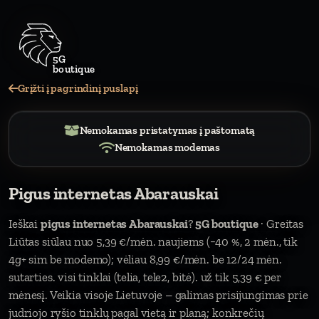
Grįžti į pagrindinį puslapį
Nemokamas pristatymas į paštomatą
Nemokamas modemas
Pigus internetas Abarauskai
Ieškai
pigus internetas Abarauskai
?
5G boutique
· Greitas
Liūtas siūlau nuo 5,39 €/mėn. naujiems (−40 %, 2 mėn., tik
4g+ sim be modemo); vėliau 8,99 €/mėn. be 12/24 mėn.
sutarties. visi tinklai (telia, tele2, bitė). už tik 5,39 € per
mėnesį. Veikia visoje Lietuvoje – galimas prisijungimas prie
judriojo ryšio tinklų pagal vietą ir planą; konkrečių