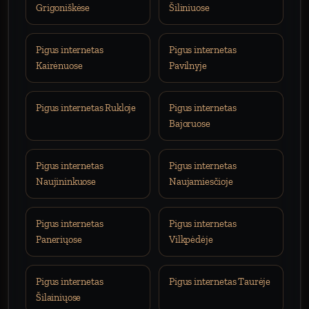
Grigoniškėse
Šiliniuose
Pigus internetas
Pigus internetas
Kairėnuose
Pavilnyje
Pigus internetas Rukloje
Pigus internetas
Bajoruose
Pigus internetas
Pigus internetas
Naujininkuose
Naujamiesčioje
Pigus internetas
Pigus internetas
Paneriųose
Vilkpėdėje
Pigus internetas
Pigus internetas Taurėje
Šilainiųose