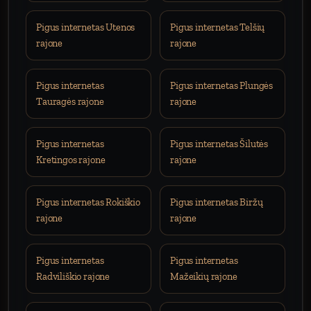
Pigus internetas Utenos
Pigus internetas Telšių
rajone
rajone
Pigus internetas
Pigus internetas Plungės
Tauragės rajone
rajone
Pigus internetas
Pigus internetas Šilutės
Kretingos rajone
rajone
Pigus internetas Rokiškio
Pigus internetas Biržų
rajone
rajone
Pigus internetas
Pigus internetas
Radviliškio rajone
Mažeikių rajone