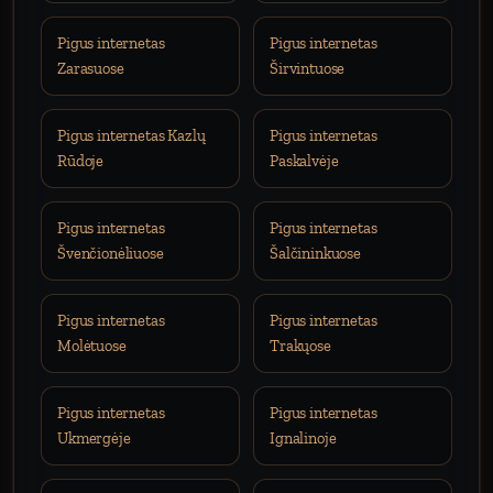
Pigus internetas
Pigus internetas
Zarasuose
Širvintuose
Pigus internetas Kazlų
Pigus internetas
Rūdoje
Paskalvėje
Pigus internetas
Pigus internetas
Švenčionėliuose
Šalčininkuose
Pigus internetas
Pigus internetas
Molėtuose
Trakųose
Pigus internetas
Pigus internetas
Ukmergėje
Ignalinoje