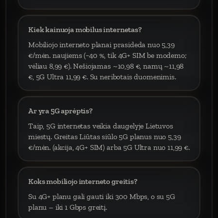
Kiek kainuoja mobilus internetas?
Mobiliojo interneto planai prasideda nuo 5,39
€/mėn. naujiems (−40 %, tik 4G+ SIM be modemo;
vėliau 8,99 €). Nešiojamas ~10,98 €, namų ~11,98
€, 5G Ultra 11,99 €. Su neribotais duomenimis.
Ar yra 5G aprėptis?
Taip, 5G internetas veikia daugelyje Lietuvos
miestų. Greitas Liūtas siūlo 5G planus nuo 5,39
€/mėn. (akcija, 4G+ SIM) arba 5G Ultra nuo 11,99 €.
Koks mobiliojo interneto greitis?
Su 4G+ planu gali gauti iki 300 Mbps, o su 5G
planu – iki 1 Gbps greitį.