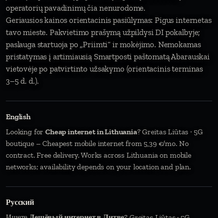
operatorių pavadinimų čia nenurodome.
Geriausios kainos orientacinis pasiūlymas: Pigus internetas
tavo mieste. Pakvietimo prašymą užpildysi DI pokalbyje;
paslauga startuoja po „Priimti“ ir mokėjimo. Nemokamas
pristatymas į artimiausią Smartposti paštomatą Abarauskai
vietovėje po patvirtinto užsakymo (orientacinis terminas
3–5 d. d.).
English
Looking for
Cheap internet in Lithuania
? Greitas Liūtas · 5G
boutique – Cheapest mobile internet from 5,39 €/mo. No
contract. Free delivery. Works across Lithuania on mobile
networks; availability depends on your location and plan.
Русский
Ищете
Дешёвый интернет в Литве
? Greitas Liūtas · 5G