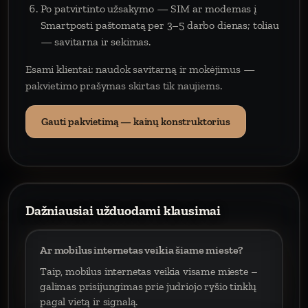
Po patvirtinto užsakymo — SIM ar modemas į
Smartposti paštomatą per 3–5 darbo dienas; toliau
— savitarna ir sekimas.
Esami klientai: naudok savitarną ir mokėjimus —
pakvietimo prašymas skirtas tik naujiems.
Gauti pakvietimą — kainų konstruktorius
Dažniausiai užduodami klausimai
Ar mobilus internetas veikia šiame mieste?
Taip, mobilus internetas veikia visame mieste –
galimas prisijungimas prie judriojo ryšio tinklų
pagal vietą ir signalą.