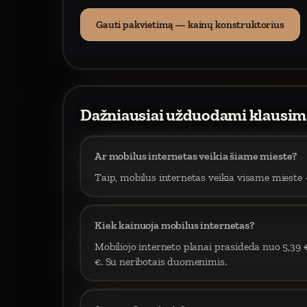
Gauti pakvietimą — kainų konstruktorius
Dažniausiai užduodami klausim
Ar mobilus internetas veikia šiame mieste?
Taip, mobilus internetas veikia visame mieste –
Kiek kainuoja mobilus internetas?
Mobiliojo interneto planai prasideda nuo 5,39 
€. Su neribotais duomenimis.