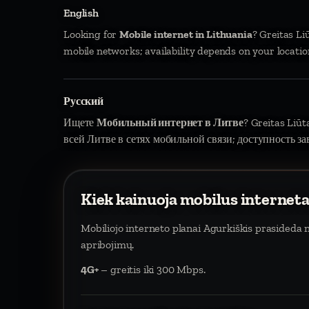
English
Looking for
Mobile internet in Lithuania
? Greitas Li
mobile networks; availability depends on your locatio
Русский
Ищете
Мобильный интернет в Литве
? Greitas Liū
всей Литве в сетях мобильной связи; доступность за
Kiek kainuoja mobilus internet
Mobiliojo interneto planai Agurkiškis prasideda
apribojimų.
4G+
– greitis iki 300 Mbps.