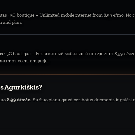
ūtas · 5G boutique – Unlimited mobile internet from 8,99 €/mo. No c
n and plan.
tas · 5G boutique – Безлимитный мобильный интернет от 8,99 €/мес.
висит от места и тарифа.
as Agurkiškis?
 nuo
8,99 €/mėn.
Su šiuo planu gausi neribotus duomenis ir galėsi na