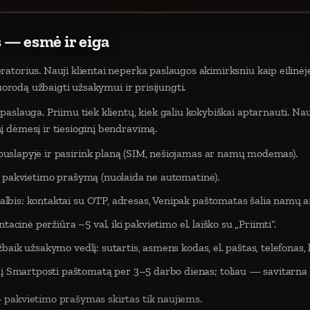
 — esmė ir eiga
atorius. Nauji klientai neperka paslaugos akimirksniu kaip eilinėj
nuorodą užbaigti užsakymui ir prisijungti.
aslauga. Priimu tiek klientų, kiek galiu kokybiškai aptarnauti. Na
 dėmesį ir tiesioginį bendravimą.
puslapyje ir pasirink planą (SIM, nešiojamas ar namų modemas).
eš pakvietimo prašymą (nuolaida ne automatinė).
lbis: kontaktai su OTP, adresas, Venipak paštomatas šalia namų ar
tacinė peržiūra ~5 val. iki pakvietimo el. laiško su „Priimti“.
baik užsakymo vedlį: sutartis, asmens kodas, el. paštas, telefonas,
Smartposti paštomatą per 3–5 darbo dienas; toliau — savitarna 
 pakvietimo prašymas skirtas tik naujiems.