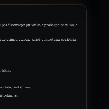
e parduotuvėje: pirmiausia prašai pakvietimo, o
ujus priimu etapais; prieš pakvietimą peržiūriu
 kitur.
 kortelė, mokėjimas.
ir sekimas.