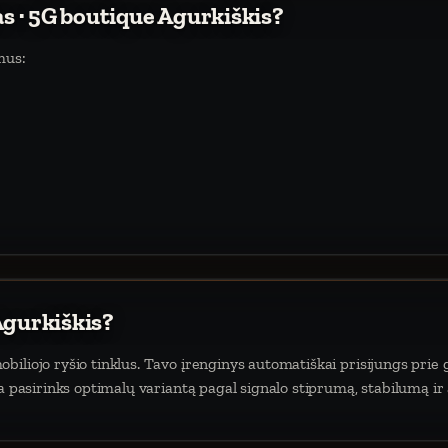
as · 5G boutique Agurkiškis?
mus:
Agurkiškis?
iliojo ryšio tinklus. Tavo įrenginys automatiškai prisijungs prie 
da pasirinks optimalų variantą pagal signalo stiprumą, stabilumą ir