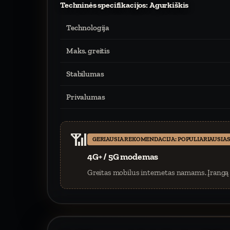
Techninės specifikacijos: Agurkiškis
Technologija
Maks. greitis
Stabilumas
Privalumas
📶
GERIAUSIA REKOMENDACIJA: POPULIARIAUSIAS
4G+ / 5G modemas
Greitas mobilus internetas namams. Įrangą