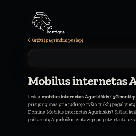
5G
boutique
Grįžti į pagrindinį puslapį
Mobilus internetas 
Ieškai
mobilus internetas Agurkiškis
?
5G boutiq
prisijungimas prie judriojo ryšio tinklų pagal vie
Domina Mobilus internetas Agurkiškis? Siūlau lan
paštomatą Agurkiškis vietovėje po patvirtinto užs