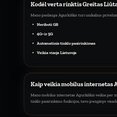
Kodėl verta rinktis Greitas Liūt
Mano paslauga Agurkiškis turi unikalius privalu
Neriboti GB
4G+ ir 5G
Automatinis tinklo pasirinkimas
Veikia visoje Lietuvoje
Kaip veikia mobilus internetas 
Mano mobilus internetas Agurkiškis veikia per mob
tinklo pasirinkimo funkcijos, tavo įrenginys visa