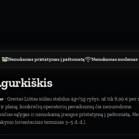
Nemokamas pristatymas į paštomatą
Nemokamas modemas
Agurkiškis
ue
· Greitas Liūtas siūlau stabilus 4g+/5g ryšys. už tik 8,99 € per
tą ir planą; konkrečių operatorių pavadinimų čia nenurodome.
ksčias sąlygas ir nemokamą įrangos pristatymą į paštomatą. N
akymo (orientacinis terminas 3–5 d. d.).