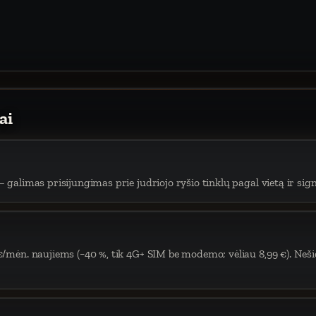
ai
 galimas prisijungimas prie judriojo ryšio tinklų pagal vietą ir sign
€/mėn. naujiems (−40 %, tik 4G+ SIM be modemo; vėliau 8,99 €). Neši