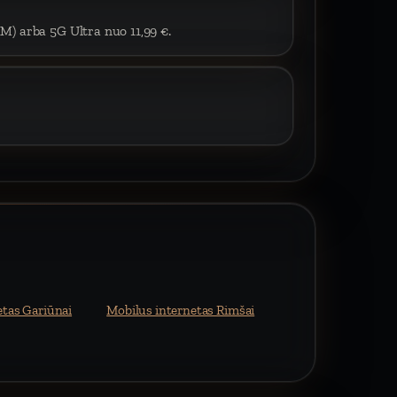
IM) arba 5G Ultra nuo 11,99 €.
etas Gariūnai
Mobilus internetas Rimšai