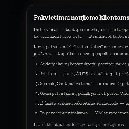
Pakvietimai naujiems klientams
Dirbu vienas — boutique mobiliojo interneto oper
kai atsiranda laisva vieta — atsiunčiu el. laištu 
Kodėl pakvietimai? „Greitas Liūtas“ nėra masinė p
prašymą — taip išlaikau greitą pagalbą, asmeninį
Atidaryk kainų konstruktorių pagrindiniame 
Jei tinka — įjunk „ČIUPK −40 %“ jungiklį pri
Spausk „Gauti pakvietimą“ — atsidaro DI poka
Gausi patvirtinimą pokalbyje ir el. paštu. Orien
El. laištu atsiųsiu pakvietimą su nuoroda — už
Po patvirtinto užsakymo — SIM ar modemas į 
Esami klientai: naudok savitarną ir mokėjimus —