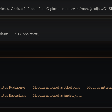
iestų. Greitas Liūtas siūlo 5G planus nuo 5,39 €/mėn. (akcija, 4G+ S
lanu – iki 1 Gbps greitį.
rnetas Rudžionys
Mobilus internetas Tebešpolis
Mobilus intern
netas Babriškėlis
Mobilus internetas Andriejūnai