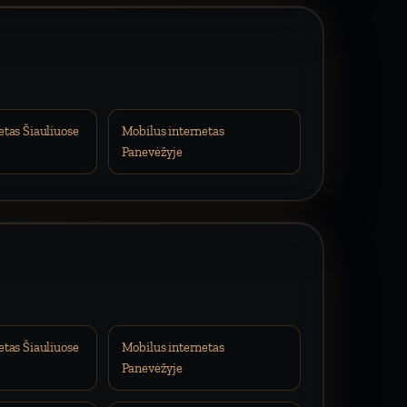
etas Šiauliuose
Mobilus internetas
Panevėžyje
etas Šiauliuose
Mobilus internetas
Panevėžyje