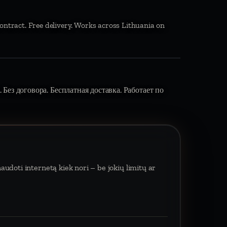
ontract. Free delivery. Works across Lithuania on
 Без договора. Бесплатная доставка. Работает по
udoti internetą kiek nori – be jokių limitų ar