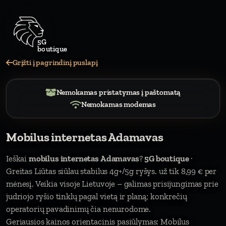
Grįžti į pagrindinį puslapį
Nemokamas pristatymas į paštomatą
Nemokamas modemas
Mobilus internetas Adamavas
Ieškai
mobilus internetas Adamavas
?
5G boutique
·
Greitas Liūtas siūlau stabilus 4g+/5g ryšys. už tik 8,99 € per
mėnesį. Veikia visoje Lietuvoje – galimas prisijungimas prie
judriojo ryšio tinklų pagal vietą ir planą; konkrečių
operatorių pavadinimų čia nenurodome.
Geriausios kainos orientacinis pasiūlymas: Mobilus