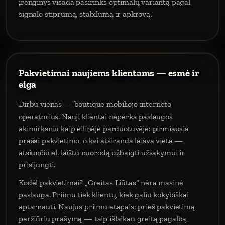
įrenginys visada pasirinks optimalų variantą pagal
signalo stiprumą, stabilumą ir apkrovą.
Pakvietimai naujiems klientams — esmė ir
eiga
Dirbu vienas — boutique mobiliojo interneto
operatorius. Nauji klientai neperka paslaugos
akimirksniu kaip eilinėje parduotuvėje: pirmiausia
prašai pakvietimo, o kai atsiranda laisva vieta —
atsiunčiu el. laištu nuorodą užbaigti užsakymui ir
prisijungti.
Kodėl pakvietimai? „Greitas Liūtas“ nėra masinė
paslauga. Priimu tiek klientų, kiek galiu kokybiškai
aptarnauti. Naujus priimu etapais; prieš pakvietimą
peržiūriu prašymą — taip išlaikau greitą pagalbą,