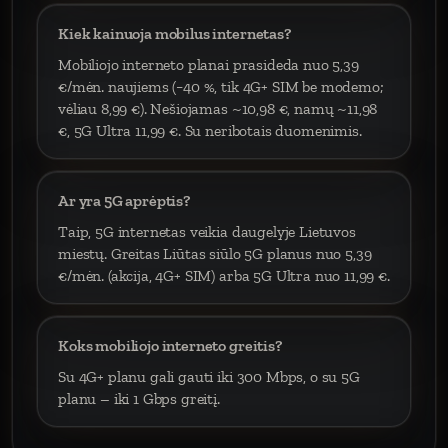
Kiek kainuoja mobilus internetas?
Mobiliojo interneto planai prasideda nuo 5,39
€/mėn. naujiems (−40 %, tik 4G+ SIM be modemo;
vėliau 8,99 €). Nešiojamas ~10,98 €, namų ~11,98
€, 5G Ultra 11,99 €. Su neribotais duomenimis.
Ar yra 5G aprėptis?
Taip, 5G internetas veikia daugelyje Lietuvos
miestų. Greitas Liūtas siūlo 5G planus nuo 5,39
€/mėn. (akcija, 4G+ SIM) arba 5G Ultra nuo 11,99 €.
Koks mobiliojo interneto greitis?
Su 4G+ planu gali gauti iki 300 Mbps, o su 5G
planu – iki 1 Gbps greitį.