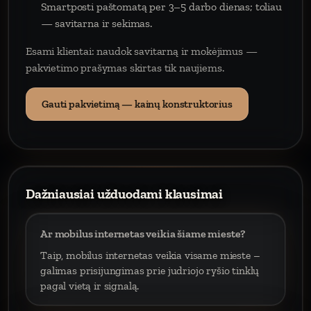
Smartposti paštomatą per 3–5 darbo dienas; toliau
— savitarna ir sekimas.
Esami klientai: naudok savitarną ir mokėjimus —
pakvietimo prašymas skirtas tik naujiems.
Gauti pakvietimą — kainų konstruktorius
Dažniausiai užduodami klausimai
Ar mobilus internetas veikia šiame mieste?
Taip, mobilus internetas veikia visame mieste –
galimas prisijungimas prie judriojo ryšio tinklų
pagal vietą ir signalą.