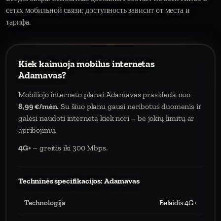
сетях мобильной связи; доступность зависит от места и
тарифа.
Kiek kainuoja mobilus internetas
Adamavas?
Mobiliojo interneto planai Adamavas prasideda nuo
8,99 €/mėn.
Su šiuo planu gausi neribotus duomenis ir
galėsi naudoti internetą kiek nori – be jokių limitų ar
apribojimų.
4G+
– greitis iki 300 Mbps.
Techninės specifikacijos: Adamavas
Technologija
Belaidis 4G+