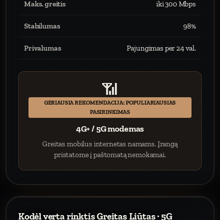
Maks. greitis
iki 300 Mbps
Stabilumas
98%
Privalumas
Pajungimas per 24 val.
📶
GERIAUSIA REKOMENDACIJA: POPULIARIAUSIAS
PASIRINKIMAS
4G+ / 5G modemas
Greitas mobilus internetas namams. Įrangą
pristatome į paštomatą nemokamai.
Kodėl verta rinktis Greitas Liūtas · 5G