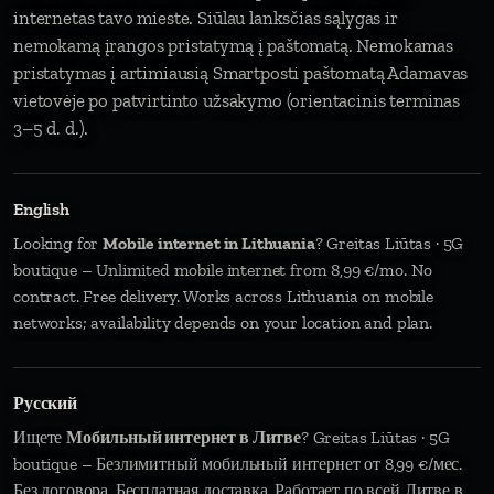
internetas tavo mieste. Siūlau lanksčias sąlygas ir
nemokamą įrangos pristatymą į paštomatą. Nemokamas
pristatymas į artimiausią Smartposti paštomatą Adamavas
vietovėje po patvirtinto užsakymo (orientacinis terminas
3–5 d. d.).
English
Looking for
Mobile internet in Lithuania
? Greitas Liūtas · 5G
boutique – Unlimited mobile internet from 8,99 €/mo. No
contract. Free delivery. Works across Lithuania on mobile
networks; availability depends on your location and plan.
Русский
Ищете
Мобильный интернет в Литве
? Greitas Liūtas · 5G
boutique – Безлимитный мобильный интернет от 8,99 €/мес.
Без договора. Бесплатная доставка. Работает по всей Литве в