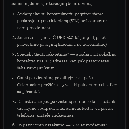
asmeninį dėmesį ir tiesioginį bendravimą.
Atidaryk kainų konstruktorių pagrindiniame
puslapyje ir pasirink planą (SIM, nešiojamas ar
namų modemas).
Jei tinka — įjunk „ČIUPK −40 %“ jungiklį prieš
pakvietimo prašymą (nuolaida ne automatinė).
Spausk „Gauti pakvietimą“ — atsidaro DI pokalbis:
kontaktai su OTP, adresas, Venipak paštomatas
šalia namų ar kitur.
Gausi patvirtinimą pokalbyje ir el. paštu.
Orientacinė peržiūra ~5 val. iki pakvietimo el. laiško
su „Priimti“.
El. laištu atsiųsiu pakvietimą su nuoroda — užbaik
užsakymo vedlį: sutartis, asmens kodas, el. paštas,
telefonas, kortelė, mokėjimas.
Po patvirtinto užsakymo — SIM ar modemas į