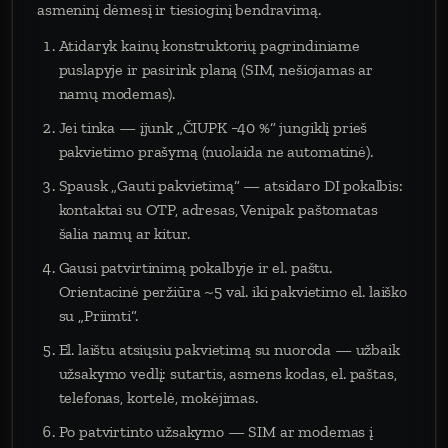
asmeninį dėmesį ir tiesioginį bendravimą.
Atidaryk kainų konstruktorių pagrindiniame
puslapyje ir pasirink planą (SIM, nešiojamas ar
namų modemas).
Jei tinka — įjunk „ČIUPK −40 %“ jungiklį prieš
pakvietimo prašymą (nuolaida ne automatinė).
Spausk „Gauti pakvietimą“ — atsidaro DI pokalbis:
kontaktai su OTP, adresas, Venipak paštomatas
šalia namų ar kitur.
Gausi patvirtinimą pokalbyje ir el. paštu.
Orientacinė peržiūra ~5 val. iki pakvietimo el. laiško
su „Priimti“.
El. laištu atsiųsiu pakvietimą su nuoroda — užbaik
užsakymo vedlį: sutartis, asmens kodas, el. paštas,
telefonas, kortelė, mokėjimas.
Po patvirtinto užsakymo — SIM ar modemas į