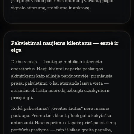
įrenginys visada pasirinks optimalų variantą pagal
signalo stiprumą, stabilumą ir apkrovą.
Pakvietimai naujiems klientams — esmė ir
eiga
Dirbu vienas — boutique mobiliojo interneto
operatorius. Nauji klientai neperka paslaugos
akimirksniu kaip eilinėje parduotuvėje: pirmiausia
prašai pakvietimo, o kai atsiranda laisva vieta —
atsiunčiu el. laištu nuorodą užbaigti užsakymui ir
prisijungti.
Kodėl pakvietimai? „Greitas Liūtas“ nėra masinė
paslauga. Priimu tiek klientų, kiek galiu kokybiškai
aptarnauti. Naujus priimu etapais; prieš pakvietimą
peržiūriu prašymą — taip išlaikau greitą pagalbą,