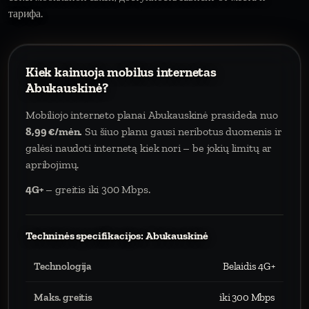
тарифа.
Kiek kainuoja mobilus internetas
Abukauskinė?
Mobiliojo interneto planai Abukauskinė prasideda nuo
8,99 €/mėn.
Su šiuo planu gausi neribotus duomenis ir
galėsi naudoti internetą kiek nori – be jokių limitų ar
apribojimų.
4G+
– greitis iki 300 Mbps.
Techninės specifikacijos: Abukauskinė
Technologija
Belaidis 4G+
Maks. greitis
iki 300 Mbps