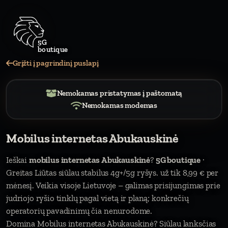
5G
Grįžti į pagrindinį puslapį
Nemokamas pristatymas į paštomatą
Nemokamas modemas
Mobilus internetas Abukauskinė
Ieškai
mobilus internetas Abukauskinė
?
5G boutique
·
Greitas Liūtas siūlau stabilus 4g+/5g ryšys. už tik 8,99 € per
mėnesį. Veikia visoje Lietuvoje – galimas prisijungimas prie
judriojo ryšio tinklų pagal vietą ir planą; konkrečių
operatorių pavadinimų čia nenurodome.
Domina Mobilus internetas Abukauskinė? Siūlau lanksčias