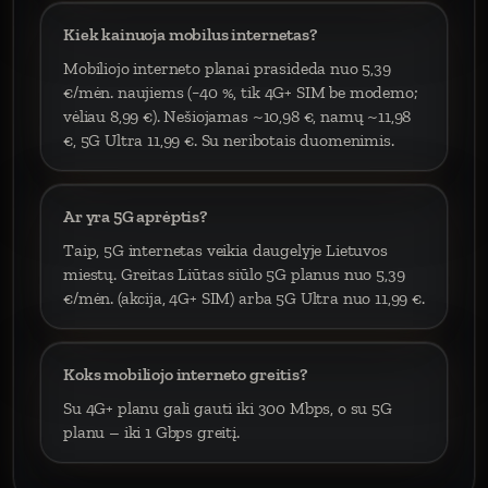
Kiek kainuoja mobilus internetas?
Mobiliojo interneto planai prasideda nuo 5,39
€/mėn. naujiems (−40 %, tik 4G+ SIM be modemo;
vėliau 8,99 €). Nešiojamas ~10,98 €, namų ~11,98
€, 5G Ultra 11,99 €. Su neribotais duomenimis.
Ar yra 5G aprėptis?
Taip, 5G internetas veikia daugelyje Lietuvos
miestų. Greitas Liūtas siūlo 5G planus nuo 5,39
€/mėn. (akcija, 4G+ SIM) arba 5G Ultra nuo 11,99 €.
Koks mobiliojo interneto greitis?
Su 4G+ planu gali gauti iki 300 Mbps, o su 5G
planu – iki 1 Gbps greitį.