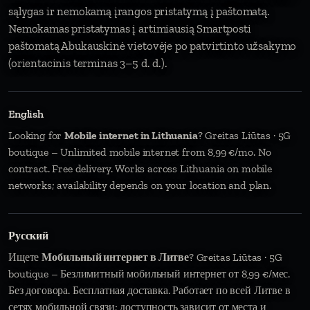
sąlygas ir nemokamą įrangos pristatymą į paštomatą.
Nemokamas pristatymas į artimiausią Smartposti
paštomatą Abukauskinė vietovėje po patvirtinto užsakymo
(orientacinis terminas 3–5 d. d.).
English
Looking for
Mobile internet in Lithuania
? Greitas Liūtas · 5G
boutique – Unlimited mobile internet from 8,99 €/mo. No
contract. Free delivery. Works across Lithuania on mobile
networks; availability depends on your location and plan.
Русский
Ищете
Мобильный интернет в Литве
? Greitas Liūtas · 5G
boutique – Безлимитный мобильный интернет от 8,99 €/мес.
Без договора. Бесплатная доставка. Работает по всей Литве в
сетях мобильной связи; доступность зависит от места и