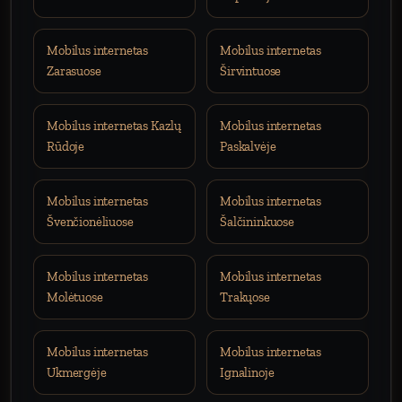
Mobilus internetas
Mobilus internetas
Zarasuose
Širvintuose
Mobilus internetas Kazlų
Mobilus internetas
Rūdoje
Paskalvėje
Mobilus internetas
Mobilus internetas
Švenčionėliuose
Šalčininkuose
Mobilus internetas
Mobilus internetas
Molėtuose
Trakųose
Mobilus internetas
Mobilus internetas
Ukmergėje
Ignalinoje