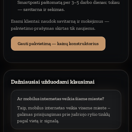
Smartposti paštomatą per 3–5 darbo dienas; toliau
— savitarna ir sekimas.
Esami klientai: naudok savitarną ir mokėjimus —
pakvietimo prašymas skirtas tik naujiems.
Gauti pakvietimą — kainų konstruktorius
Dažniausiai užduodami klausimai
Ar mobilus internetas veikia šiame mieste?
Taip, mobilus internetas veikia visame mieste –
galimas prisijungimas prie judriojo ryšio tinklų
pagal vietą ir signalą.