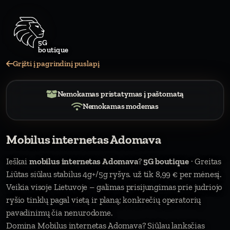
Grįžti į pagrindinį puslapį
Nemokamas pristatymas į paštomatą
Nemokamas modemas
Mobilus internetas Adomava
Ieškai
mobilus internetas Adomava
?
5G boutique
· Greitas
Liūtas siūlau stabilus 4g+/5g ryšys. už tik 8,99 € per mėnesį.
Veikia visoje Lietuvoje – galimas prisijungimas prie judriojo
ryšio tinklų pagal vietą ir planą; konkrečių operatorių
pavadinimų čia nenurodome.
Domina Mobilus internetas Adomava? Siūlau lanksčias