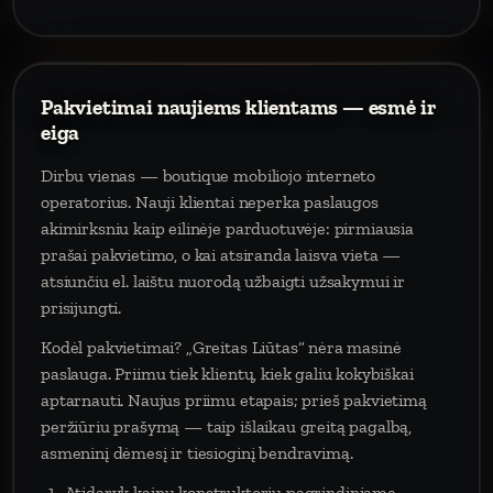
Pakvietimai naujiems klientams — esmė ir
eiga
Dirbu vienas — boutique mobiliojo interneto
operatorius. Nauji klientai neperka paslaugos
akimirksniu kaip eilinėje parduotuvėje: pirmiausia
prašai pakvietimo, o kai atsiranda laisva vieta —
atsiunčiu el. laištu nuorodą užbaigti užsakymui ir
prisijungti.
Kodėl pakvietimai? „Greitas Liūtas“ nėra masinė
paslauga. Priimu tiek klientų, kiek galiu kokybiškai
aptarnauti. Naujus priimu etapais; prieš pakvietimą
peržiūriu prašymą — taip išlaikau greitą pagalbą,
asmeninį dėmesį ir tiesioginį bendravimą.
Atidaryk kainų konstruktorių pagrindiniame