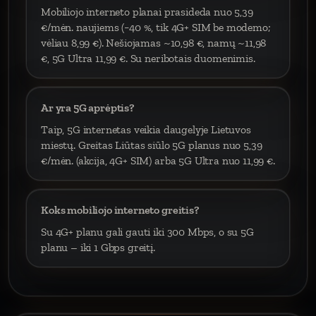
Mobiliojo interneto planai prasideda nuo 5,39
€/mėn. naujiems (−40 %, tik 4G+ SIM be modemo;
vėliau 8,99 €). Nešiojamas ~10,98 €, namų ~11,98
€, 5G Ultra 11,99 €. Su neribotais duomenimis.
Ar yra 5G aprėptis?
Taip, 5G internetas veikia daugelyje Lietuvos
miestų. Greitas Liūtas siūlo 5G planus nuo 5,39
€/mėn. (akcija, 4G+ SIM) arba 5G Ultra nuo 11,99 €.
Koks mobiliojo interneto greitis?
Su 4G+ planu gali gauti iki 300 Mbps, o su 5G
planu – iki 1 Gbps greitį.