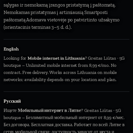
sąlygas ir nemokamą įrangos pristatymą į paštomatą.
Nemokamas pristatymas į artimiausią Smartposti
paštomatą Adomava vietovėje po patvirtinto užsakymo
(orientacinis terminas 3–5 d. d.).
English
Looking for
Mobile internet in Lithuania
? Greitas Liūtas · 5G
boutique – Unlimited mobile internet from 8,99 €/mo. No
contract. Free delivery. Works across Lithuania on mobile
networks; availability depends on your location and plan.
Русский
Ищете
Мобильный интернет в Литве
? Greitas Liūtas · 5G
boutique – Безлимитный мобильный интернет от 8,99 €/мес.
Без договора. Бесплатная доставка. Работает по всей Литве в
сетях мобильной связи; доступность зависит от места и