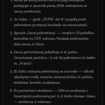
puslapyje ir pasirink planą (SIM, nešiojamas ar
namų modemas).
Jei tinka — įjunk „ČIUPK −40 %“ jungiklį prieš
pakvietimo prašymą (nuolaida ne automatinė).
Spausk „Gauti pakvietimą“ — atsidaro DI pokalbis:
kontaktai su OTP, adresas, Venipak paštomatas
šalia namų ar kitur.
Gausi patvirtinimą pokalbyje ir el. paštu.
Orientacinė peržiūra ~5 val. iki pakvietimo el. laiško
su „Priimti“.
El. laištu atsiųsiu pakvietimą su nuoroda — užbaik
užsakymo vedlį: sutartis, asmens kodas, el. paštas,
telefonas, kortelė, mokėjimas.
Po patvirtinto užsakymo — SIM ar modemas į
Smartposti paštomatą per 3–5 darbo dienas; toliau
— savitarna ir sekimas.