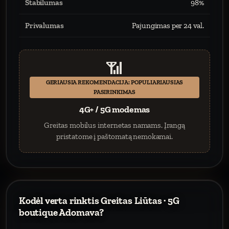
Stabilumas
98%
Privalumas
Pajungimas per 24 val.
📶
GERIAUSIA REKOMENDACIJA: POPULIARIAUSIAS
PASIRINKIMAS
4G+ / 5G modemas
Greitas mobilus internetas namams. Įrangą
pristatome į paštomatą nemokamai.
Kodėl verta rinktis Greitas Liūtas · 5G
boutique Adomava?