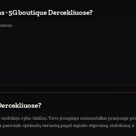
as · 5G boutique Dercekliuose?
lumus:
Dercekliuose?
obiliojo ryšio tinklus. Tavo įrenginys automatiškai prisijungs pri
da pasirinks optimalų variantą pagal signalo stiprumą, stabilumą ir