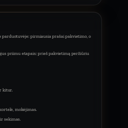
e parduotuvėje: pirmiausia prašai pakvietimo, o
ujus priimu etapais; prieš pakvietimą peržiūriu
 kitur.
 kortelė, mokėjimas.
ir sekimas.