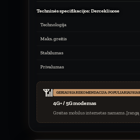
Techninės specifikacijos: Dercekliuose
Technologija
Maks. greitis
Stabilumas
Privalumas
📶
GERIAUSIA REKOMENDACIJA: POPULIARIAUSIAS
4G+ / 5G modemas
Greitas mobilus internetas namams. Įrangą