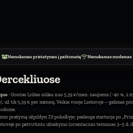
Nemokamas pristatymas į paštomatą
Nemokamas modemas
Dercekliuose
ique
· Greitas Liūtas siūlau nuo 5,39 €/mėn. naujiems (−40 %, 2 
itė). už tik 5,39 € per mėnesį. Veikia visoje Lietuvoje – galimas pr
urodome.
mo prašymą užpildysi DI pokalbyje; paslauga startuoja po „Pri
tovėje po patvirtinto užsakymo (orientacinis terminas 3–5 d. d.