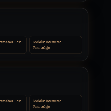
etas Šiauliuose
Mobilus internetas
Panevėžyje
etas Šiauliuose
Mobilus internetas
Panevėžyje