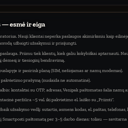
 — esmė ir eiga
atorius. Nauji klientai neperka paslaugos akimirksniu kaip eilinėj
nuorodą užbaigti užsakymui ir prisijungti.
aslauga. Priimu tiek klientų, kiek galiu kokybiškai aptarnauti. Na
 dėmesį ir tiesioginį bendravimą.
puslapyje ir pasirink planą (SIM, nešiojamas ar namų modemas).
eš pakvietimo prašymą (nuolaida ne automatinė).
lbis: kontaktai su OTP, adresas, Venipak paštomatas šalia namų ar
tacinė peržiūra ~5 val. iki pakvietimo el. laiško su „Priimti“.
baik užsakymo vedlį: sutartis, asmens kodas, el. paštas, telefonas,
Smartposti paštomatą per 3–5 darbo dienas; toliau — savitarna 