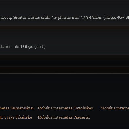
iestų. Greitas Liūtas siūlo 5G planus nuo 5,39 €/mėn. (akcija, 4G+ S
lanu – iki 1 Gbps greitį.
netas Seimeniškiai
Mobilus internetas Kavoliškės
Mobilus interne
4G ryšys Pikeliškė
Mobilus internetas Paežeriai