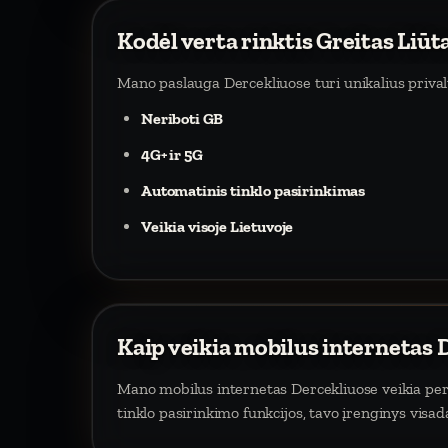
Kodėl verta rinktis Greitas Liūt
Mano paslauga Dercekliuose turi unikalius priva
Neriboti GB
4G+ ir 5G
Automatinis tinklo pasirinkimas
Veikia visoje Lietuvoje
Kaip veikia mobilus internetas 
Mano mobilus internetas Dercekliuose veikia per m
tinklo pasirinkimo funkcijos, tavo įrenginys visa