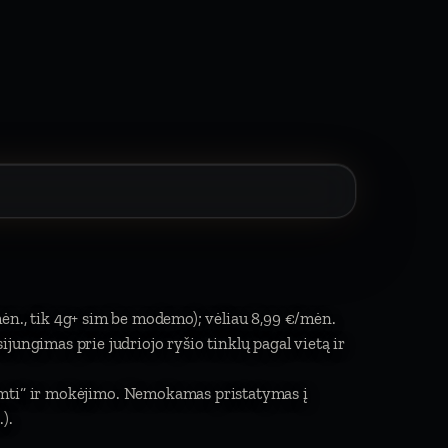
mėn., tik 4g+ sim be modemo); vėliau 8,99 €/mėn.
isijungimas prie judriojo ryšio tinklų pagal vietą ir
imti“ ir mokėjimo. Nemokamas pristatymas į
).