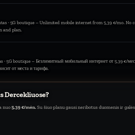
ūtas · 5G boutique – Unlimited mobile internet from 5,39 €/mo. No c
n and plan.
tas · 5G boutique – Безлимитный мобильный интернет от 5,39 €/мес.
висит от места и тарифа.
as Dercekliuose?
da nuo
5,39 €/mėn.
Su šiuo planu gausi neribotus duomenis ir galėsi