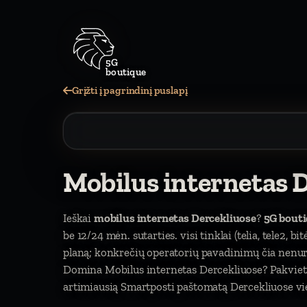
5G
boutique
Grįžti į pagrindinį puslapį
Mobilus internetas 
Ieškai
mobilus internetas Dercekliuose
?
5G bout
be 12/24 mėn. sutarties. visi tinklai (telia, tele2, b
planą; konkrečių operatorių pavadinimų čia nen
Domina Mobilus internetas Dercekliuose? Pakvieti
artimiausią Smartposti paštomatą Dercekliuose vie