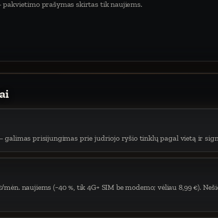
 pakvietimo prašymas skirtas tik naujiems.
ai
 galimas prisijungimas prie judriojo ryšio tinklų pagal vietą ir sign
€/mėn. naujiems (−40 %, tik 4G+ SIM be modemo; vėliau 8,99 €). Neši