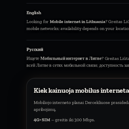
English
Looking for
Mobile internet in Lithuania
? Greitas Li
mobile networks; availability depends on your locatio
Русский
Ищете
Мобильный интернет в Литве
? Greitas Liū
всей Литве в сетях мобильной связи; доступность за
Kiek kainuoja mobilus internet
Mobiliojo interneto planai Dercekliuose praside
apribojimų.
4G+ SIM
– greitis iki 300 Mbps.