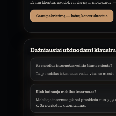
Esami klientai: naudok savitarną ir mokėjimus —
Gauti pakvietimą — kainų konstruktorius
Dažniausiai užduodami klausim
Ar mobilus internetas veikia šiame mieste?
Taip, mobilus internetas veikia visame mieste –
Kiek kainuoja mobilus internetas?
Mobiliojo interneto planai prasideda nuo 5,39 
€. Su neribotais duomenimis.