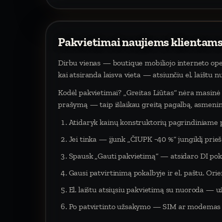
Pakvietimai naujiems klientams
Dirbu vienas — boutique mobiliojo interneto oper
kai atsiranda laisva vieta — atsiunčiu el. laištu 
Kodėl pakvietimai? „Greitas Liūtas“ nėra masinė p
prašymą — taip išlaikau greitą pagalbą, asmeninį
Atidaryk kainų konstruktorių pagrindiniame 
Jei tinka — įjunk „ČIUPK −40 %“ jungiklį pri
Spausk „Gauti pakvietimą“ — atsidaro DI poka
Gausi patvirtinimą pokalbyje ir el. paštu. Orien
El. laištu atsiųsiu pakvietimą su nuoroda — už
Po patvirtinto užsakymo — SIM ar modemas į 