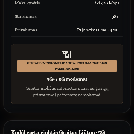
Maks. greitis
iki 300 Mbps
Stabilumas
98%
Privalumas
Pajungimas per 24 val.
📶
GERIAUSIA REKOMENDACIJA: POPULIARIAUSIAS
PASIRINKIMAS
4G+ / 5G modemas
Greitas mobilus internetas namams. Įrangą
pristatome į paštomatą nemokamai.
Kodėl verta rinktis Greitas Liūtas · 5G