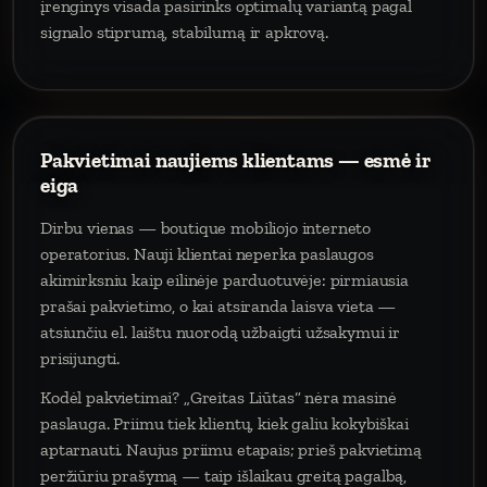
įrenginys visada pasirinks optimalų variantą pagal
signalo stiprumą, stabilumą ir apkrovą.
Pakvietimai naujiems klientams — esmė ir
eiga
Dirbu vienas — boutique mobiliojo interneto
operatorius. Nauji klientai neperka paslaugos
akimirksniu kaip eilinėje parduotuvėje: pirmiausia
prašai pakvietimo, o kai atsiranda laisva vieta —
atsiunčiu el. laištu nuorodą užbaigti užsakymui ir
prisijungti.
Kodėl pakvietimai? „Greitas Liūtas“ nėra masinė
paslauga. Priimu tiek klientų, kiek galiu kokybiškai
aptarnauti. Naujus priimu etapais; prieš pakvietimą
peržiūriu prašymą — taip išlaikau greitą pagalbą,