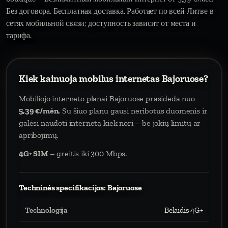
Без договора. Бесплатная доставка. Работает по всей Литве в
сетях мобильной связи; доступность зависит от места и
тарифа.
Kiek kainuoja mobilus internetas Bajoruose?
Mobiliojo interneto planai Bajoruose prasideda nuo
5,39 €/mėn.
Su šiuo planu gausi neribotus duomenis ir
galėsi naudoti internetą kiek nori – be jokių limitų ar
apribojimų.
4G+ SIM
– greitis iki 300 Mbps.
Techninės specifikacijos: Bajoruose
Technologija
Belaidis 4G+