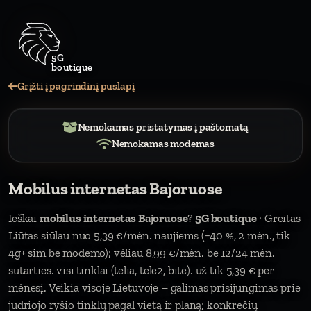
Grįžti į pagrindinį puslapį
Nemokamas pristatymas į paštomatą
Nemokamas modemas
Mobilus internetas Bajoruose
Ieškai
mobilus internetas Bajoruose
?
5G boutique
· Greitas
Liūtas siūlau nuo 5,39 €/mėn. naujiems (−40 %, 2 mėn., tik
4g+ sim be modemo); vėliau 8,99 €/mėn. be 12/24 mėn.
sutarties. visi tinklai (telia, tele2, bitė). už tik 5,39 € per
mėnesį. Veikia visoje Lietuvoje – galimas prisijungimas prie
judriojo ryšio tinklų pagal vietą ir planą; konkrečių