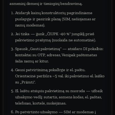
asmeninį dėmesį ir tiesioginį bendravimą.
Atidaryk kainų konstruktorių pagrindiniame
puslapyje ir pasirink planą (SIM, nešiojamas ar
namų modemas).
Jei tinka — įjunk „ČIUPK −40 %“ jungiklį prieš
pakvietimo prašymą (nuolaida ne automatinė).
Spausk „Gauti pakvietimą“ — atsidaro DI pokalbis:
kontaktai su OTP, adresas, Venipak paštomatas
šalia namų ar kitur.
Gausi patvirtinimą pokalbyje ir el. paštu.
Orientacinė peržiūra ~5 val. iki pakvietimo el. laiško
su „Priimti“.
El. laištu atsiųsiu pakvietimą su nuoroda — užbaik
užsakymo vedlį: sutartis, asmens kodas, el. paštas,
telefonas, kortelė, mokėjimas.
Po patvirtinto užsakymo — SIM ar modemas į