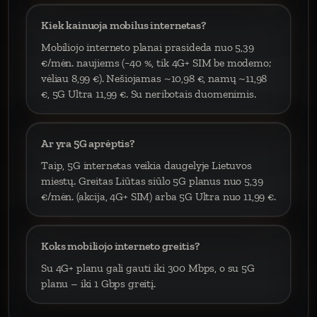
Kiek kainuoja mobilus internetas?
Mobiliojo interneto planai prasideda nuo 5,39
€/mėn. naujiems (−40 %, tik 4G+ SIM be modemo;
vėliau 8,99 €). Nešiojamas ~10,98 €, namų ~11,98
€, 5G Ultra 11,99 €. Su neribotais duomenimis.
Ar yra 5G aprėptis?
Taip, 5G internetas veikia daugelyje Lietuvos
miestų. Greitas Liūtas siūlo 5G planus nuo 5,39
€/mėn. (akcija, 4G+ SIM) arba 5G Ultra nuo 11,99 €.
Koks mobiliojo interneto greitis?
Su 4G+ planu gali gauti iki 300 Mbps, o su 5G
planu – iki 1 Gbps greitį.