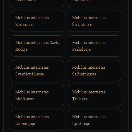
Mobilus internetas
Mobilus internetas
Zarasuose
Širvintuose
Mobilus internetas Kazlų
Mobilus internetas
Rūdoje
Paskalvėje
Mobilus internetas
Mobilus internetas
Švenčionėliuose
Šalčininkuose
Mobilus internetas
Mobilus internetas
Molėtuose
Trakųose
Mobilus internetas
Mobilus internetas
Ukmergėje
Ignalinoje