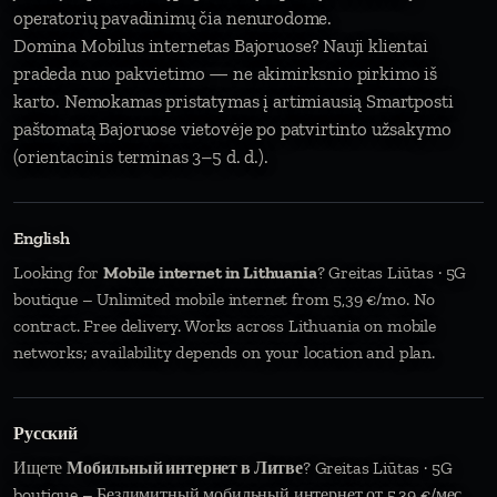
operatorių pavadinimų čia nenurodome.
Domina Mobilus internetas Bajoruose? Nauji klientai
pradeda nuo pakvietimo — ne akimirksnio pirkimo iš
karto. Nemokamas pristatymas į artimiausią Smartposti
paštomatą Bajoruose vietovėje po patvirtinto užsakymo
(orientacinis terminas 3–5 d. d.).
English
Looking for
Mobile internet in Lithuania
? Greitas Liūtas · 5G
boutique – Unlimited mobile internet from 5,39 €/mo. No
contract. Free delivery. Works across Lithuania on mobile
networks; availability depends on your location and plan.
Русский
Ищете
Мобильный интернет в Литве
? Greitas Liūtas · 5G
boutique – Безлимитный мобильный интернет от 5,39 €/мес.