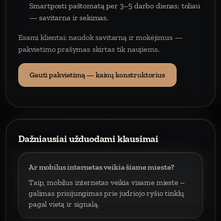
Smartposti paštomatą per 3–5 darbo dienas; toliau
— savitarna ir sekimas.
Esami klientai: naudok savitarną ir mokėjimus —
pakvietimo prašymas skirtas tik naujiems.
Gauti pakvietimą — kainų konstruktorius
Dažniausiai užduodami klausimai
Ar mobilus internetas veikia šiame mieste?
Taip, mobilus internetas veikia visame mieste –
galimas prisijungimas prie judriojo ryšio tinklų
pagal vietą ir signalą.