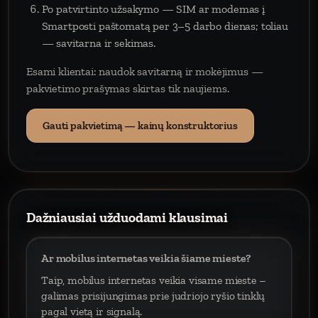
Po patvirtinto užsakymo — SIM ar modemas į
Smartposti paštomatą per 3–5 darbo dienas; toliau
— savitarna ir sekimas.
Esami klientai: naudok savitarną ir mokėjimus —
pakvietimo prašymas skirtas tik naujiems.
Gauti pakvietimą — kainų konstruktorius
Dažniausiai užduodami klausimai
Ar mobilus internetas veikia šiame mieste?
Taip, mobilus internetas veikia visame mieste –
galimas prisijungimas prie judriojo ryšio tinklų
pagal vietą ir signalą.