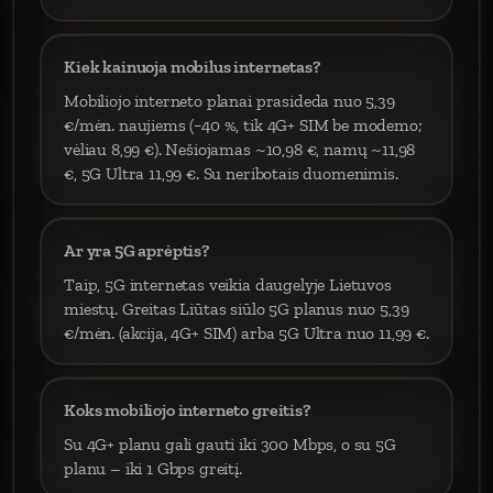
Kiek kainuoja mobilus internetas?
Mobiliojo interneto planai prasideda nuo 5,39
€/mėn. naujiems (−40 %, tik 4G+ SIM be modemo;
vėliau 8,99 €). Nešiojamas ~10,98 €, namų ~11,98
€, 5G Ultra 11,99 €. Su neribotais duomenimis.
Ar yra 5G aprėptis?
Taip, 5G internetas veikia daugelyje Lietuvos
miestų. Greitas Liūtas siūlo 5G planus nuo 5,39
€/mėn. (akcija, 4G+ SIM) arba 5G Ultra nuo 11,99 €.
Koks mobiliojo interneto greitis?
Su 4G+ planu gali gauti iki 300 Mbps, o su 5G
planu – iki 1 Gbps greitį.