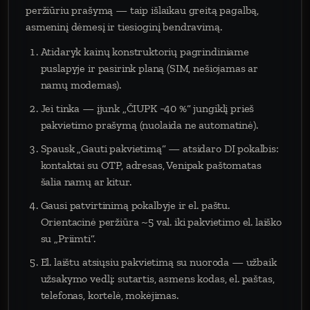
peržiūriu prašymą — taip išlaikau greitą pagalbą,
asmeninį dėmesį ir tiesioginį bendravimą.
Atidaryk kainų konstruktorių pagrindiniame
puslapyje ir pasirink planą (SIM, nešiojamas ar
namų modemas).
Jei tinka — įjunk „ČIUPK −40 %“ jungiklį prieš
pakvietimo prašymą (nuolaida ne automatinė).
Spausk „Gauti pakvietimą“ — atsidaro DI pokalbis:
kontaktai su OTP, adresas, Venipak paštomatas
šalia namų ar kitur.
Gausi patvirtinimą pokalbyje ir el. paštu.
Orientacinė peržiūra ~5 val. iki pakvietimo el. laiško
su „Priimti“.
El. laištu atsiųsiu pakvietimą su nuoroda — užbaik
užsakymo vedlį: sutartis, asmens kodas, el. paštas,
telefonas, kortelė, mokėjimas.