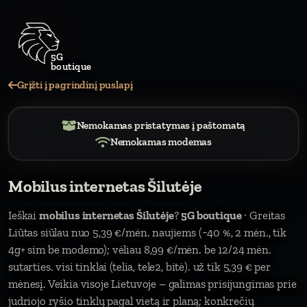
5G
Grįžti į pagrindinį puslapį
Nemokamas pristatymas į paštomatą
Nemokamas modemas
Mobilus internetas Šilutėje
Ieškai
mobilus internetas Šilutėje
?
5G boutique
· Greitas
Liūtas siūlau nuo 5,39 €/mėn. naujiems (−40 %, 2 mėn., tik
4g+ sim be modemo); vėliau 8,99 €/mėn. be 12/24 mėn.
sutarties. visi tinklai (telia, tele2, bitė). už tik 5,39 € per
mėnesį. Veikia visoje Lietuvoje – galimas prisijungimas prie
judriojo ryšio tinklų pagal vietą ir planą; konkrečių