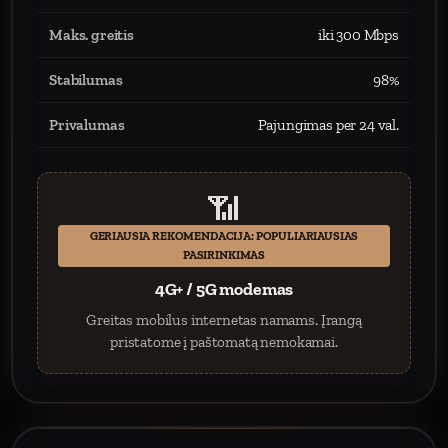
Maks. greitis
iki 300 Mbps
Stabilumas
98%
Privalumas
Pajungimas per 24 val.
📶
GERIAUSIA REKOMENDACIJA: POPULIARIAUSIAS
PASIRINKIMAS
4G+ / 5G modemas
Greitas mobilus internetas namams. Įrangą
pristatome į paštomatą nemokamai.