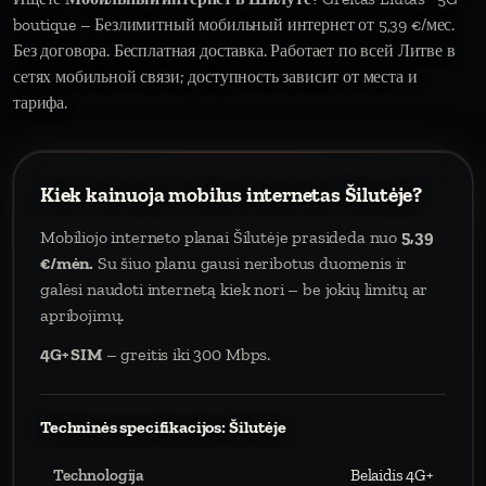
boutique – Безлимитный мобильный интернет от 5,39 €/мес.
Без договора. Бесплатная доставка. Работает по всей Литве в
сетях мобильной связи; доступность зависит от места и
тарифа.
Kiek kainuoja mobilus internetas Šilutėje?
Mobiliojo interneto planai Šilutėje prasideda nuo
5,39
€/mėn.
Su šiuo planu gausi neribotus duomenis ir
galėsi naudoti internetą kiek nori – be jokių limitų ar
apribojimų.
4G+ SIM
– greitis iki 300 Mbps.
Techninės specifikacijos: Šilutėje
Technologija
Belaidis 4G+