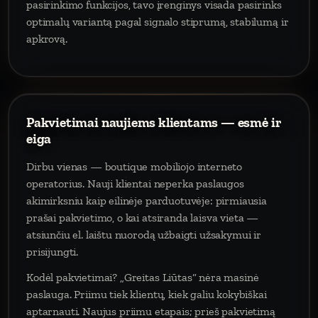
pasirinkimo funkcijos, tavo įrenginys visada pasirinks
optimalų variantą pagal signalo stiprumą, stabilumą ir
apkrovą.
Pakvietimai naujiems klientams — esmė ir
eiga
Dirbu vienas — boutique mobiliojo interneto
operatorius. Nauji klientai neperka paslaugos
akimirksniu kaip eilinėje parduotuvėje: pirmiausia
prašai pakvietimo, o kai atsiranda laisva vieta —
atsiunčiu el. laištu nuorodą užbaigti užsakymui ir
prisijungti.
Kodėl pakvietimai? „Greitas Liūtas“ nėra masinė
paslauga. Priimu tiek klientų, kiek galiu kokybiškai
aptarnauti. Naujus priimu etapais; prieš pakvietimą