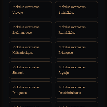
Mobilus internetas
Mobilus internetas
Vievyje
Stakliškėse
Mobilus internetas
Mobilus internetas
Žiežmariuose
Rumšiškėse
Mobilus internetas
Mobilus internetas
Kaišiadoriųose
Prienųose
Mobilus internetas
Mobilus internetas
Jieznoje
Alytuje
Mobilus internetas
Mobilus internetas
Dauguose
Druskininkuose