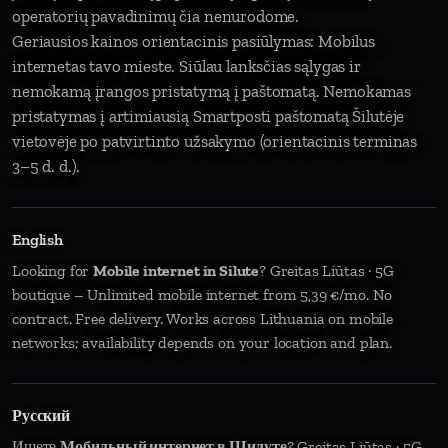
operatorių pavadinimų čia nenurodome.
Geriausios kainos orientacinis pasiūlymas: Mobilus
internetas tavo mieste. Siūlau lanksčias sąlygas ir
nemokamą įrangos pristatymą į paštomatą. Nemokamas
pristatymas į artimiausią Smartposti paštomatą Šilutėje
vietovėje po patvirtinto užsakymo (orientacinis terminas
3–5 d. d.).
English
Looking for
Mobile internet in Silute
? Greitas Liūtas · 5G
boutique – Unlimited mobile internet from 5,39 €/mo. No
contract. Free delivery. Works across Lithuania on mobile
networks; availability depends on your location and plan.
Русский
Ищете
Мобильный интернет в Шилуте
? Greitas Liūtas · 5G