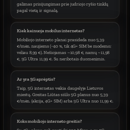
galimas prisijungimas prie judriojo ryšio tinklų
pagal vietą ir signalą.
Kiek kainuoja mobilus internetas?
Mobiliojo interneto planai prasideda nuo 5,39
€/mėn. naujiems (−40 %, tik 4G+ SIM be modemo;
vėliau 8,99 €). Nešiojamas ~10,98 €, namų ~11,98
€, 5G Ultra 11,99 €. Su neribotais duomenimis.
Ar yra 5G aprėptis?
Taip, 5G internetas veikia daugelyje Lietuvos
miestų. Greitas Liūtas siūlo 5G planus nuo 5,39
€/mėn. (akcija, 4G+ SIM) arba 5G Ultra nuo 11,99 €.
Koks mobiliojo interneto greitis?