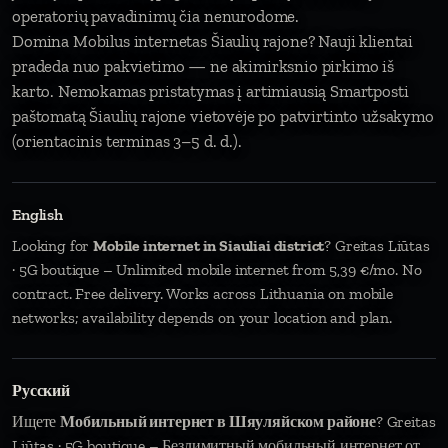
operatorių pavadinimų čia nenurodome.
Domina Mobilus internetas Šiaulių rajone? Nauji klientai
pradeda nuo pakvietimo — ne akimirksnio pirkimo iš
karto. Nemokamas pristatymas į artimiausią Smartposti
paštomatą Šiaulių rajone vietovėje po patvirtinto užsakymo
(orientacinis terminas 3–5 d. d.).
English
Looking for
Mobile internet in Siauliai district
? Greitas Liūtas
· 5G boutique – Unlimited mobile internet from 5,39 €/mo. No
contract. Free delivery. Works across Lithuania on mobile
networks; availability depends on your location and plan.
Русский
Ищете
Мобильный интернет в Шяуляйском районе
? Greitas
Liūtas · 5G boutique – Безлимитный мобильный интернет от