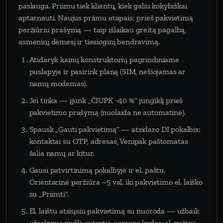
paslauga. Priimu tiek klientų, kiek galiu kokybiškai
aptarnauti. Naujus priimu etapais; prieš pakvietimą
peržiūriu prašymą — taip išlaikau greitą pagalbą,
asmeninį dėmesį ir tiesioginį bendravimą.
Atidaryk kainų konstruktorių pagrindiniame
puslapyje ir pasirink planą (SIM, nešiojamas ar
namų modemas).
Jei tinka — įjunk „ČIUPK −40 %“ jungiklį prieš
pakvietimo prašymą (nuolaida ne automatinė).
Spausk „Gauti pakvietimą“ — atsidaro DI pokalbis:
kontaktai su OTP, adresas, Venipak paštomatas
šalia namų ar kitur.
Gausi patvirtinimą pokalbyje ir el. paštu.
Orientacinė peržiūra ~5 val. iki pakvietimo el. laiško
su „Priimti“.
El. laištu atsiųsiu pakvietimą su nuoroda — užbaik
užsakymo vedlį: sutartis, asmens kodas, el. paštas,