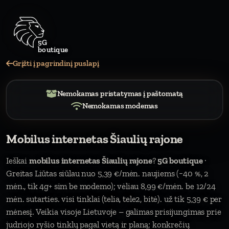
Grįžti į pagrindinį puslapį
Nemokamas pristatymas į paštomatą
Nemokamas modemas
Mobilus internetas Šiaulių rajone
Ieškai
mobilus internetas Šiaulių rajone
?
5G boutique
·
Greitas Liūtas siūlau nuo 5,39 €/mėn. naujiems (−40 %, 2
mėn., tik 4g+ sim be modemo); vėliau 8,99 €/mėn. be 12/24
mėn. sutarties. visi tinklai (telia, tele2, bitė). už tik 5,39 € per
mėnesį. Veikia visoje Lietuvoje – galimas prisijungimas prie
judriojo ryšio tinklų pagal vietą ir planą; konkrečių