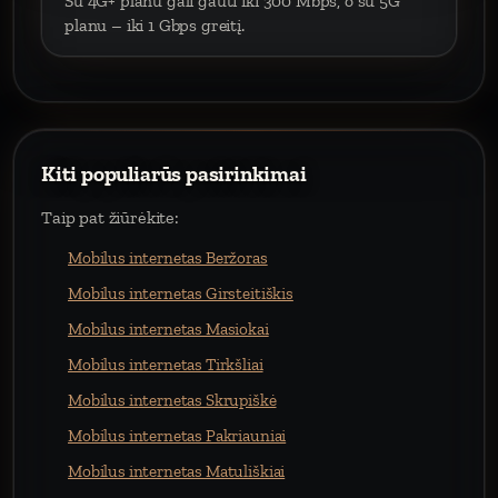
Su 4G+ planu gali gauti iki 300 Mbps, o su 5G
planu – iki 1 Gbps greitį.
Kiti populiarūs pasirinkimai
Taip pat žiūrėkite:
Mobilus internetas Beržoras
Mobilus internetas Girsteitiškis
Mobilus internetas Masiokai
Mobilus internetas Tirkšliai
Mobilus internetas Skrupiškė
Mobilus internetas Pakriauniai
Mobilus internetas Matuliškiai