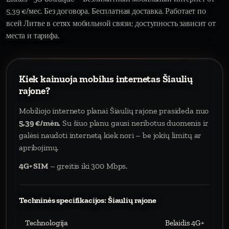
5,39 €/мес. Без договора. Бесплатная доставка. Работает по
всей Литве в сетях мобильной связи; доступность зависит от
места и тарифа.
Kiek kainuoja mobilus internetas Šiaulių
rajone?
Mobiliojo interneto planai Šiaulių rajone prasideda nuo
5,39 €/mėn.
Su šiuo planu gausi neribotus duomenis ir
galėsi naudoti internetą kiek nori – be jokių limitų ar
apribojimų.
4G+ SIM
– greitis iki 300 Mbps.
Techninės specifikacijos: Šiaulių rajone
Technologija
Belaidis 4G+