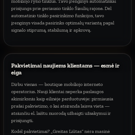
mobiliojo ryšio tinklus. Tavo įrenginys automatiškai
prisijungs prie geriausio tinklo Šiaulių rajone. Dėl
automatinio tinklo pasirinkimo funkcijos, tavo
įrenginys visada pasirinks optimalų variantą pagal
signalo stiprumą, stabilumą ir apkrovą.
Pakvietimai naujiems klientams — esmė ir
eiga
Dirbu vienas — boutique mobiliojo interneto
operatorius. Nauji klientai neperka paslaugos
akimirksniu kaip eilinėje parduotuvėje: pirmiausia
prašai pakvietimo, o kai atsiranda laisva vieta —
atsiunčiu el. laištu nuorodą užbaigti užsakymui ir
prisijungti.
Kodėl pakvietimai? „Greitas Liūtas“ nėra masinė