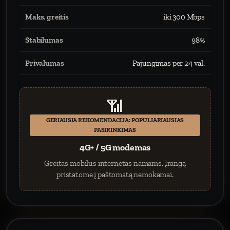
Maks. greitis
iki 300 Mbps
Stabilumas
98%
Privalumas
Pajungimas per 24 val.
📶
GERIAUSIA REKOMENDACIJA: POPULIARIAUSIAS
PASIRINKIMAS
4G+ / 5G modemas
Greitas mobilus internetas namams. Įrangą
pristatome į paštomatą nemokamai.