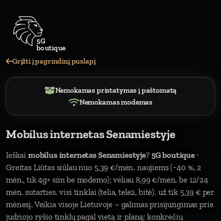
Grįžti į pagrindinį puslapį
Nemokamas pristatymas į paštomatą
Nemokamas modemas
Mobilus internetas Senamiestyje
Ieškai
mobilus internetas Senamiestyje
?
5G boutique
·
Greitas Liūtas siūlau nuo 5,39 €/mėn. naujiems (−40 %, 2
mėn., tik 4g+ sim be modemo); vėliau 8,99 €/mėn. be 12/24
mėn. sutarties. visi tinklai (telia, tele2, bitė). už tik 5,39 € per
mėnesį. Veikia visoje Lietuvoje – galimas prisijungimas prie
judriojo ryšio tinklų pagal vietą ir planą; konkrečių