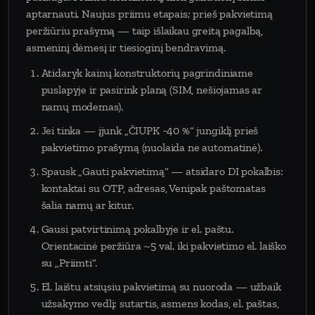
aptarnauti. Naujus priimu etapais; prieš pakvietimą
peržiūriu prašymą — taip išlaikau greitą pagalbą,
asmeninį dėmesį ir tiesioginį bendravimą.
Atidaryk kainų konstruktorių pagrindiniame
puslapyje ir pasirink planą (SIM, nešiojamas ar
namų modemas).
Jei tinka — įjunk „ČIUPK −40 %“ jungiklį prieš
pakvietimo prašymą (nuolaida ne automatinė).
Spausk „Gauti pakvietimą“ — atsidaro DI pokalbis:
kontaktai su OTP, adresas, Venipak paštomatas
šalia namų ar kitur.
Gausi patvirtinimą pokalbyje ir el. paštu.
Orientacinė peržiūra ~5 val. iki pakvietimo el. laiško
su „Priimti“.
El. laištu atsiųsiu pakvietimą su nuoroda — užbaik
užsakymo vedlį: sutartis, asmens kodas, el. paštas,