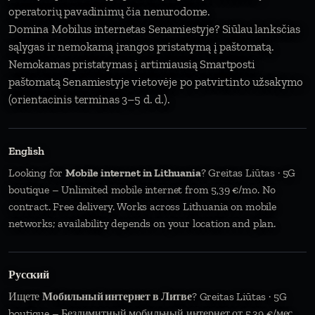
operatorių pavadinimų čia nenurodome.
Domina Mobilus internetas Senamiestyje? Siūlau lanksčias
sąlygas ir nemokamą įrangos pristatymą į paštomatą.
Nemokamas pristatymas į artimiausią Smartposti
paštomatą Senamiestyje vietovėje po patvirtinto užsakymo
(orientacinis terminas 3–5 d. d.).
English
Looking for
Mobile internet in Lithuania
? Greitas Liūtas · 5G
boutique – Unlimited mobile internet from 5,39 €/mo. No
contract. Free delivery. Works across Lithuania on mobile
networks; availability depends on your location and plan.
Русский
Ищете
Мобильный интернет в Литве
? Greitas Liūtas · 5G
boutique – Безлимитный мобильный интернет от 5,39 €/мес.