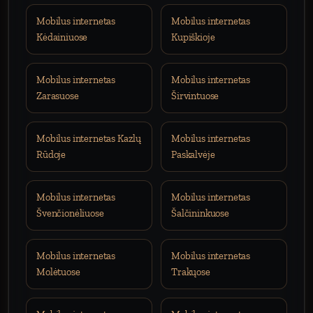
Mobilus internetas
Mobilus internetas
Kėdainiuose
Kupiškioje
Mobilus internetas
Mobilus internetas
Zarasuose
Širvintuose
Mobilus internetas Kazlų
Mobilus internetas
Rūdoje
Paskalvėje
Mobilus internetas
Mobilus internetas
Švenčionėliuose
Šalčininkuose
Mobilus internetas
Mobilus internetas
Molėtuose
Trakųose