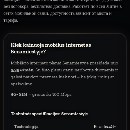
Без договора. Бесплатная доставка. Работает по всей Литве в
сетях мобильной связи; доступность зависит от места и
тарифа.
Kiek kainuoja mobilus internetas
Senamiestyje?
Mobiliojo interneto planai Senamiestyje prasideda nuo
5,39 €/mėn.
Su šiuo planu gausi neribotus duomenis ir
galėsi naudoti internetą kiek nori – be jokių limitų ar
apribojimų.
4G+ SIM
– greitis iki 300 Mbps.
Techninės specifikacijos: Senamiestyje
Technologija
Belaidis 4G+