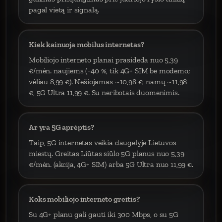
pagal vietą ir signalą.
Kiek kainuoja mobilus internetas?
Mobiliojo interneto planai prasideda nuo 5,39
€/mėn. naujiems (−40 %, tik 4G+ SIM be modemo;
vėliau 8,99 €). Nešiojamas ~10,98 €, namų ~11,98
€, 5G Ultra 11,99 €. Su neribotais duomenimis.
Ar yra 5G aprėptis?
Taip, 5G internetas veikia daugelyje Lietuvos
miestų. Greitas Liūtas siūlo 5G planus nuo 5,39
€/mėn. (akcija, 4G+ SIM) arba 5G Ultra nuo 11,99 €.
Koks mobiliojo interneto greitis?
Su 4G+ planu gali gauti iki 300 Mbps, o su 5G