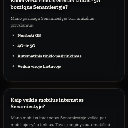
Kodėl verta rinktis Greitas Liūtas · 5G
boutique Senamiestyje?
Mano paslauga Senamiestyje turi unikalius
privalumus:
Neriboti GB
4G+ ir 5G
Automatinis tinklo pasirinkimas
Veikia visoje Lietuvoje
Kaip veikia mobilus internetas
Senamiestyje?
Mano mobilus internetas Senamiestyje veikia per
mobiliojo ryšio tinklus. Tavo įrenginys automatiškai