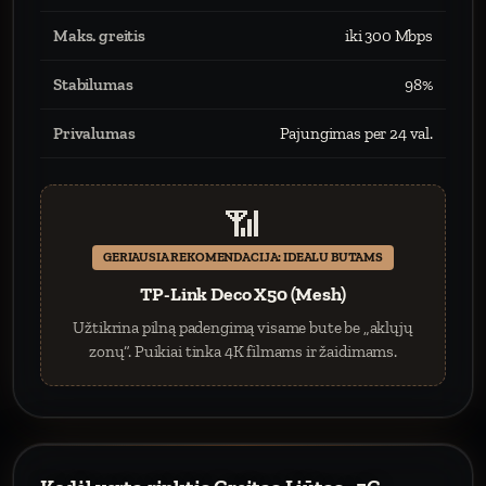
Maks. greitis
iki 300 Mbps
Stabilumas
98%
Privalumas
Pajungimas per 24 val.
📶
GERIAUSIA REKOMENDACIJA: IDEALU BUTAMS
TP-Link Deco X50 (Mesh)
Užtikrina pilną padengimą visame bute be „aklųjų
zonų“. Puikiai tinka 4K filmams ir žaidimams.