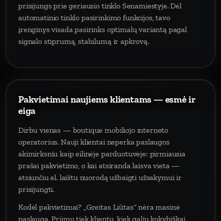
prisijungs prie geriausio tinklo Senamiestyje. Dėl
automatinio tinklo pasirinkimo funkcijos, tavo
įrenginys visada pasirinks optimalų variantą pagal
signalo stiprumą, stabilumą ir apkrovą.
Pakvietimai naujiems klientams — esmė ir
eiga
Dirbu vienas — boutique mobiliojo interneto
operatorius. Nauji klientai neperka paslaugos
akimirksniu kaip eilinėje parduotuvėje: pirmiausia
prašai pakvietimo, o kai atsiranda laisva vieta —
atsiunčiu el. laištu nuorodą užbaigti užsakymui ir
prisijungti.
Kodėl pakvietimai? „Greitas Liūtas“ nėra masinė
paslauga. Priimu tiek klientų, kiek galiu kokybiškai