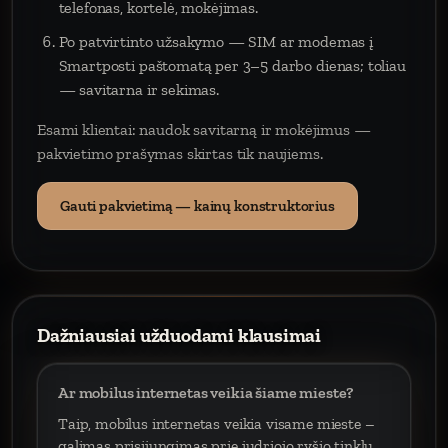
telefonas, kortelė, mokėjimas.
Po patvirtinto užsakymo — SIM ar modemas į
Smartposti paštomatą per 3–5 darbo dienas; toliau
— savitarna ir sekimas.
Esami klientai: naudok savitarną ir mokėjimus —
pakvietimo prašymas skirtas tik naujiems.
Gauti pakvietimą — kainų konstruktorius
Dažniausiai užduodami klausimai
Ar mobilus internetas veikia šiame mieste?
Taip, mobilus internetas veikia visame mieste –
galimas prisijungimas prie judriojo ryšio tinklų