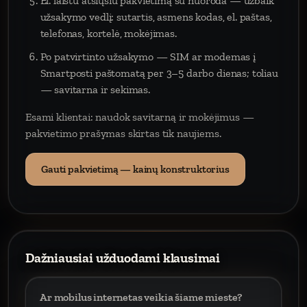
El. laištu atsiųsiu pakvietimą su nuoroda — užbaik
užsakymo vedlį: sutartis, asmens kodas, el. paštas,
telefonas, kortelė, mokėjimas.
Po patvirtinto užsakymo — SIM ar modemas į
Smartposti paštomatą per 3–5 darbo dienas; toliau
— savitarna ir sekimas.
Esami klientai: naudok savitarną ir mokėjimus —
pakvietimo prašymas skirtas tik naujiems.
Gauti pakvietimą — kainų konstruktorius
Dažniausiai užduodami klausimai
Ar mobilus internetas veikia šiame mieste?