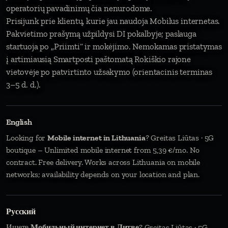
operatorių pavadinimų čia nenurodome.
Prisijunk prie klientų, kurie jau naudoja Mobilus internetas.
Pakvietimo prašymą užpildysi DI pokalbyje; paslauga
startuoja po „Priimti“ ir mokėjimo. Nemokamas pristatymas
į artimiausią Smartposti paštomatą Rokiškio rajone
vietovėje po patvirtinto užsakymo (orientacinis terminas
3–5 d. d.).
English
Looking for
Mobile internet in Lithuania
? Greitas Liūtas · 5G
boutique – Unlimited mobile internet from 5,39 €/mo. No
contract. Free delivery. Works across Lithuania on mobile
networks; availability depends on your location and plan.
Русский
Ищете
Мобильный интернет в Литве
? Greitas Liūtas · 5G