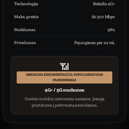
Technologija
Belaidis 4G+
Maks. greitis
iki 300 Mbps
Stabilumas
98%
Privalumas
Pajungimas per 24 val.
📶
GERIAUSIA REKOMENDACIJA: POPULIARIAUSIAS
PASIRINKIMAS
4G+ / 5G modemas
Greitas mobilus internetas namams. Įrangą
pristatome į paštomatą nemokamai.