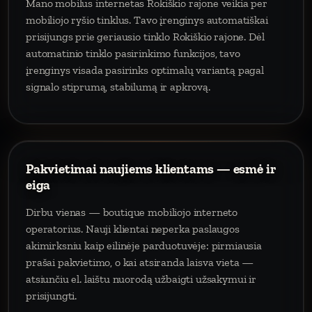
Mano mobilus internetas Rokiškio rajone veikia per
mobiliojo ryšio tinklus. Tavo įrenginys automatiškai
prisijungs prie geriausio tinklo Rokiškio rajone. Dėl
automatinio tinklo pasirinkimo funkcijos, tavo
įrenginys visada pasirinks optimalų variantą pagal
signalo stiprumą, stabilumą ir apkrovą.
Pakvietimai naujiems klientams — esmė ir
eiga
Dirbu vienas — boutique mobiliojo interneto
operatorius. Nauji klientai neperka paslaugos
akimirksniu kaip eilinėje parduotuvėje: pirmiausia
prašai pakvietimo, o kai atsiranda laisva vieta —
atsiunčiu el. laištu nuorodą užbaigti užsakymui ir
prisijungti.