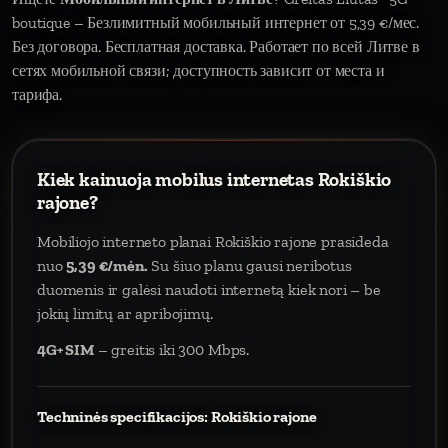
boutique – Безлимитный мобильный интернет от 5,39 €/мес.
Без договора. Бесплатная доставка. Работает по всей Литве в
сетях мобильной связи; доступность зависит от места и
тарифа.
Kiek kainuoja mobilus internetas Rokiškio
rajone?
Mobiliojo interneto planai Rokiškio rajone prasideda
nuo
5,39 €/mėn.
Su šiuo planu gausi neribotus
duomenis ir galėsi naudoti internetą kiek nori – be
jokių limitų ar apribojimų.
4G+ SIM
– greitis iki 300 Mbps.
Techninės specifikacijos: Rokiškio rajone