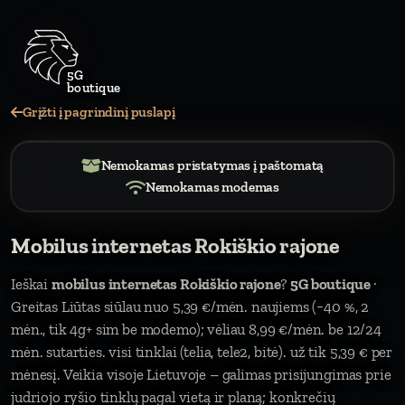
5G
bouti
Grįžti į pagrindinį puslapį
Nemokamas pristatymas į paštomatą
Nemokamas modemas
Mobilus internetas Rokiškio rajone
Ieškai
mobilus internetas Rokiškio rajone
?
5G boutique
·
Greitas Liūtas siūlau nuo 5,39 €/mėn. naujiems (−40 %, 2
mėn., tik 4g+ sim be modemo); vėliau 8,99 €/mėn. be 12/24
mėn. sutarties. visi tinklai (telia, tele2, bitė). už tik 5,39 € per
mėnesį. Veikia visoje Lietuvoje – galimas prisijungimas prie
judriojo ryšio tinklų pagal vietą ir planą; konkrečių