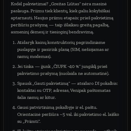
Kodėl pakvietimai? „Greitas Liūtas“ nėra masinė
paslauga. Priimu tiek klientų, kiek galiu kokybiškai
aptarnauti. Naujus priimu etapais; prieš pakvietimą
peržiūriu prašymą — taip išlaikau greitą pagalbą,
asmeninį dėmesį ir tiesioginį bendravimą.
Atidaryk kainų konstruktorių pagrindiniame
puslapyje ir pasirink planą (SIM, nešiojamas ar
namų modemas).
Jei tinka — įjunk „ČIUPK −40 %“ jungiklį prieš
pakvietimo prašymą (nuolaida ne automatinė).
Spausk „Gauti pakvietimą“ — atsidaro DI pokalbis:
kontaktai su OTP, adresas, Venipak paštomatas
šalia namų ar kitur.
Gausi patvirtinimą pokalbyje ir el. paštu.
Orientacinė peržiūra ~5 val. iki pakvietimo el. laiško
su „Priimti“.