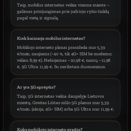
Taip, mobilus internetas veikia visame mieste –
galimas prisijungimas prie judriojo ryšio tinklų
pagal vietą ir signalą.
Kiek kainuoja mobilus internetas?
Mobiliojo interneto planai prasideda nuo 5,39
€/mėn. naujiems (−40 %, tik 4G+ SIM be modemo;
vėliau 8,99 €). Nešiojamas ~10,98 €, namų ~11,98
€, 5G Ultra 11,99 €. Su neribotais duomenimis.
Ar yra 5G aprėptis?
Taip, 5G internetas veikia daugelyje Lietuvos
miestų. Greitas Liūtas siūlo 5G planus nuo 5,39
€/mėn. (akcija, 4G+ SIM) arba 5G Ultra nuo 11,99 €.
Koks mobiliojo interneto greitis?