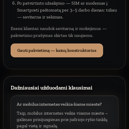
Po patvirtinto užsakymo — SIM ar modemas į
Smartposti paštomatą per 3–5 darbo dienas; toliau
— savitarna ir sekimas.
Esami klientai: naudok savitarną ir mokėjimus —
pakvietimo prašymas skirtas tik naujiems.
Gauti pakvietimą — kainų konstruktorius
Dažniausiai užduodami klausimai
Ar mobilus internetas veikia šiame mieste?
Taip, mobilus internetas veikia visame mieste –
galimas prisijungimas prie judriojo ryšio tinklų
pagal vietą ir signalą.