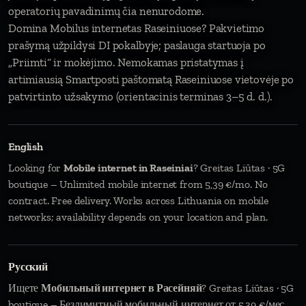
operatorių pavadinimų čia nenurodome.
Domina Mobilus internetas Raseiniuose? Pakvietimo
prašymą užpildysi DI pokalbyje; paslauga startuoja po
„Priimti“ ir mokėjimo. Nemokamas pristatymas į
artimiausią Smartposti paštomatą Raseiniuose vietovėje po
patvirtinto užsakymo (orientacinis terminas 3–5 d. d.).
English
Looking for
Mobile internet in Raseiniai
? Greitas Liūtas · 5G
boutique – Unlimited mobile internet from 5,39 €/mo. No
contract. Free delivery. Works across Lithuania on mobile
networks; availability depends on your location and plan.
Русский
Ищете
Мобильный интернет в Расейняй
? Greitas Liūtas · 5G
boutique – Безлимитный мобильный интернет от 5,39 €/мес.