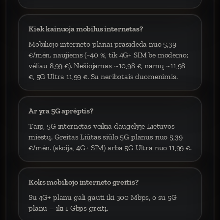
Kiek kainuoja mobilus internetas?
Mobiliojo interneto planai prasideda nuo 5,39
€/mėn. naujiems (−40 %, tik 4G+ SIM be modemo;
vėliau 8,99 €). Nešiojamas ~10,98 €, namų ~11,98
€, 5G Ultra 11,99 €. Su neribotais duomenimis.
Ar yra 5G aprėptis?
Taip, 5G internetas veikia daugelyje Lietuvos
miestų. Greitas Liūtas siūlo 5G planus nuo 5,39
€/mėn. (akcija, 4G+ SIM) arba 5G Ultra nuo 11,99 €.
Koks mobiliojo interneto greitis?
Su 4G+ planu gali gauti iki 300 Mbps, o su 5G
planu – iki 1 Gbps greitį.