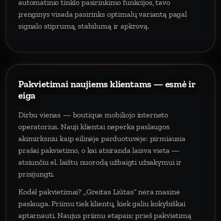
automatinio tinklo pasirinkimo funkcijos, tavo
įrenginys visada pasirinks optimalų variantą pagal
signalo stiprumą, stabilumą ir apkrovą.
Pakvietimai naujiems klientams — esmė ir
eiga
Dirbu vienas — boutique mobiliojo interneto
operatorius. Nauji klientai neperka paslaugos
akimirksniu kaip eilinėje parduotuvėje: pirmiausia
prašai pakvietimo, o kai atsiranda laisva vieta —
atsiunčiu el. laištu nuorodą užbaigti užsakymui ir
prisijungti.
Kodėl pakvietimai? „Greitas Liūtas“ nėra masinė
paslauga. Priimu tiek klientų, kiek galiu kokybiškai
aptarnauti. Naujus priimu etapais; prieš pakvietimą