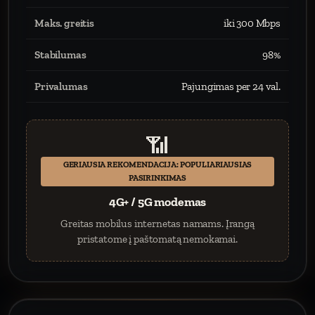
Maks. greitis
iki 300 Mbps
Stabilumas
98%
Privalumas
Pajungimas per 24 val.
📶
GERIAUSIA REKOMENDACIJA: POPULIARIAUSIAS
PASIRINKIMAS
4G+ / 5G modemas
Greitas mobilus internetas namams. Įrangą
pristatome į paštomatą nemokamai.