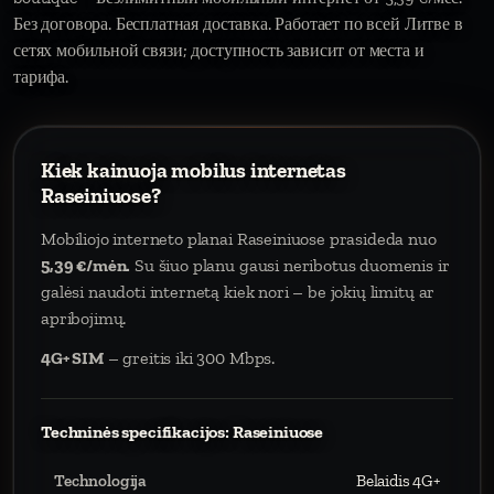
Без договора. Бесплатная доставка. Работает по всей Литве в
сетях мобильной связи; доступность зависит от места и
тарифа.
Kiek kainuoja mobilus internetas
Raseiniuose?
Mobiliojo interneto planai Raseiniuose prasideda nuo
5,39 €/mėn.
Su šiuo planu gausi neribotus duomenis ir
galėsi naudoti internetą kiek nori – be jokių limitų ar
apribojimų.
4G+ SIM
– greitis iki 300 Mbps.
Techninės specifikacijos: Raseiniuose
Technologija
Belaidis 4G+