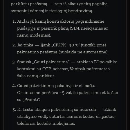
peržiūriu prašymą — taip išlaikau greitą pagalbą,
asmeninį dėmesį ir tiesioginį bendravimą.
Atidaryk kainų konstruktorių pagrindiniame
puslapyje ir pasirink planą (SIM, nešiojamas ar
namų modemas).
Jei tinka — įjunk „ČIUPK −40 %“ jungiklį prieš
pakvietimo prašymą (nuolaida ne automatinė).
Spausk „Gauti pakvietimą“ — atsidaro DI pokalbis:
kontaktai su OTP, adresas, Venipak paštomatas
šalia namų ar kitur.
Gausi patvirtinimą pokalbyje ir el. paštu.
Orientacinė peržiūra ~5 val. iki pakvietimo el. laiško
su „Priimti“.
El. laištu atsiųsiu pakvietimą su nuoroda — užbaik
užsakymo vedlį: sutartis, asmens kodas, el. paštas,
telefonas, kortelė, mokėjimas.