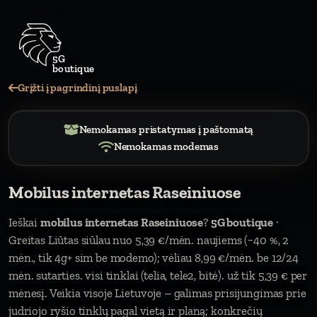
5
Grįžti į pagrindinį puslapį
Nemokamas pristatymas į paštomatą
Nemokamas modemas
Mobilus internetas Raseiniuose
Ieškai
mobilus internetas Raseiniuose
?
5G boutique
·
Greitas Liūtas siūlau nuo 5,39 €/mėn. naujiems (−40 %, 2
mėn., tik 4g+ sim be modemo); vėliau 8,99 €/mėn. be 12/24
mėn. sutarties. visi tinklai (telia, tele2, bitė). už tik 5,39 € per
mėnesį. Veikia visoje Lietuvoje – galimas prisijungimas prie
judriojo ryšio tinklų pagal vietą ir planą; konkrečių