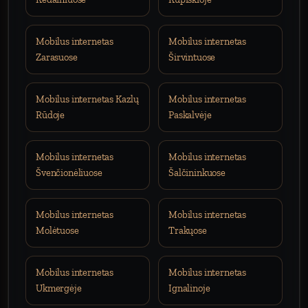
Mobilus internetas
Mobilus internetas
Zarasuose
Širvintuose
Mobilus internetas Kazlų
Mobilus internetas
Rūdoje
Paskalvėje
Mobilus internetas
Mobilus internetas
Švenčionėliuose
Šalčininkuose
Mobilus internetas
Mobilus internetas
Molėtuose
Trakųose
Mobilus internetas
Mobilus internetas
Ukmergėje
Ignalinoje