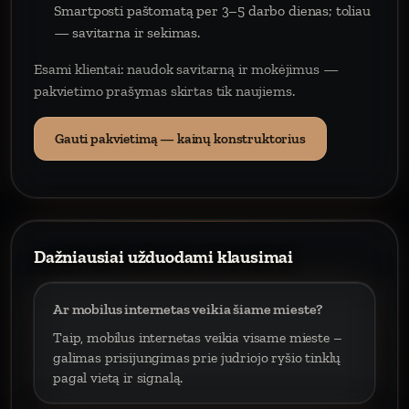
Smartposti paštomatą per 3–5 darbo dienas; toliau
— savitarna ir sekimas.
Esami klientai: naudok savitarną ir mokėjimus —
pakvietimo prašymas skirtas tik naujiems.
Gauti pakvietimą — kainų konstruktorius
Dažniausiai užduodami klausimai
Ar mobilus internetas veikia šiame mieste?
Taip, mobilus internetas veikia visame mieste –
galimas prisijungimas prie judriojo ryšio tinklų
pagal vietą ir signalą.