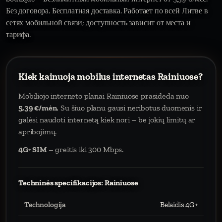
Без договора. Бесплатная доставка. Работает по всей Литве в
сетях мобильной связи; доступность зависит от места и
тарифа.
Kiek kainuoja mobilus internetas Rainiuose?
Mobiliojo interneto planai Rainiuose prasideda nuo
5,39 €/mėn.
Su šiuo planu gausi neribotus duomenis ir
galėsi naudoti internetą kiek nori – be jokių limitų ar
apribojimų.
4G+ SIM
– greitis iki 300 Mbps.
Techninės specifikacijos: Rainiuose
Technologija
Belaidis 4G+