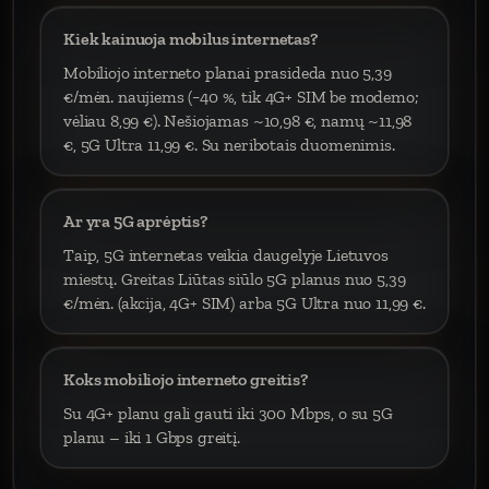
Kiek kainuoja mobilus internetas?
Mobiliojo interneto planai prasideda nuo 5,39
€/mėn. naujiems (−40 %, tik 4G+ SIM be modemo;
vėliau 8,99 €). Nešiojamas ~10,98 €, namų ~11,98
€, 5G Ultra 11,99 €. Su neribotais duomenimis.
Ar yra 5G aprėptis?
Taip, 5G internetas veikia daugelyje Lietuvos
miestų. Greitas Liūtas siūlo 5G planus nuo 5,39
€/mėn. (akcija, 4G+ SIM) arba 5G Ultra nuo 11,99 €.
Koks mobiliojo interneto greitis?
Su 4G+ planu gali gauti iki 300 Mbps, o su 5G
planu – iki 1 Gbps greitį.