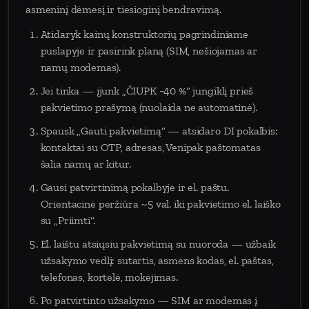
asmeninį dėmesį ir tiesioginį bendravimą.
Atidaryk kainų konstruktorių pagrindiniame
puslapyje ir pasirink planą (SIM, nešiojamas ar
namų modemas).
Jei tinka — įjunk „ČIUPK −40 %“ jungiklį prieš
pakvietimo prašymą (nuolaida ne automatinė).
Spausk „Gauti pakvietimą“ — atsidaro DI pokalbis:
kontaktai su OTP, adresas, Venipak paštomatas
šalia namų ar kitur.
Gausi patvirtinimą pokalbyje ir el. paštu.
Orientacinė peržiūra ~5 val. iki pakvietimo el. laiško
su „Priimti“.
El. laištu atsiųsiu pakvietimą su nuoroda — užbaik
užsakymo vedlį: sutartis, asmens kodas, el. paštas,
telefonas, kortelė, mokėjimas.
Po patvirtinto užsakymo — SIM ar modemas į