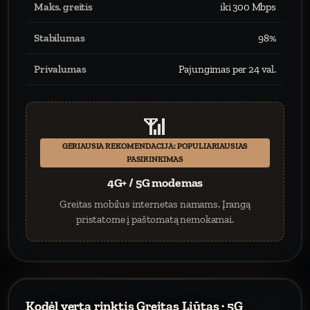
Maks. greitis
iki 300 Mbps
Stabilumas
98%
Privalumas
Pajungimas per 24 val.
📶
GERIAUSIA REKOMENDACIJA: POPULIARIAUSIAS
PASIRINKIMAS
4G+ / 5G modemas
Greitas mobilus internetas namams. Įrangą
pristatome į paštomatą nemokamai.
Kodėl verta rinktis Greitas Liūtas · 5G