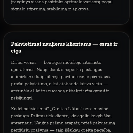
įrenginys visada pasirinks optimalų variantą pagal
signalo stiprumą, stabilumą ir apkrovą.
Pakvietimai naujiems klientams — esmė ir
eiga
Dirbu vienas — boutique mobiliojo interneto
operatorius. Nauji klientai neperka paslaugos
akimirksniu kaip eilinėje parduotuvėje: pirmiausia
prašai pakvietimo, o kai atsiranda laisva vieta —
atsiunčiu el. laištu nuorodą užbaigti užsakymui ir
prisijungti.
Kodėl pakvietimai? „Greitas Liūtas“ nėra masinė
paslauga. Priimu tiek klientų, kiek galiu kokybiškai
aptarnauti. Naujus priimu etapais; prieš pakvietimą
peržiūriu prašymą — taip išlaikau greitą pagalbą,