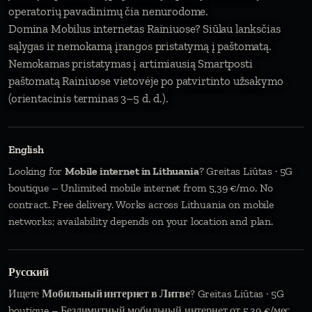
operatorių pavadinimų čia nenurodome.
Domina Mobilus internetas Rainiuose? Siūlau lanksčias
sąlygas ir nemokamą įrangos pristatymą į paštomatą.
Nemokamas pristatymas į artimiausią Smartposti
paštomatą Rainiuose vietovėje po patvirtinto užsakymo
(orientacinis terminas 3–5 d. d.).
English
Looking for
Mobile internet in Lithuania
? Greitas Liūtas · 5G
boutique – Unlimited mobile internet from 5,39 €/mo. No
contract. Free delivery. Works across Lithuania on mobile
networks; availability depends on your location and plan.
Русский
Ищете
Мобильный интернет в Литве
? Greitas Liūtas · 5G
boutique – Безлимитный мобильный интернет от 5,39 €/мес.