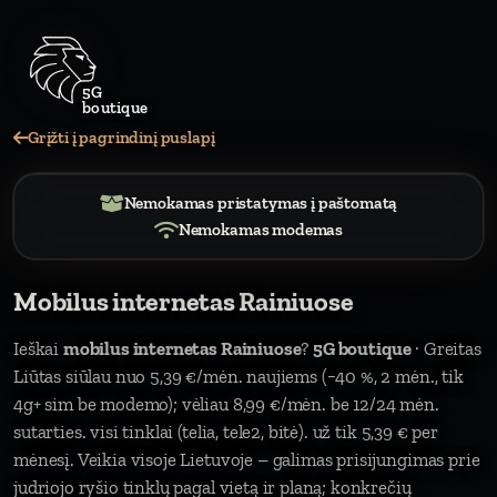
Grįžti į pagrindinį puslapį
Nemokamas pristatymas į paštomatą
Nemokamas modemas
Mobilus internetas Rainiuose
Ieškai
mobilus internetas Rainiuose
?
5G boutique
· Greitas
Liūtas siūlau nuo 5,39 €/mėn. naujiems (−40 %, 2 mėn., tik
4g+ sim be modemo); vėliau 8,99 €/mėn. be 12/24 mėn.
sutarties. visi tinklai (telia, tele2, bitė). už tik 5,39 € per
mėnesį. Veikia visoje Lietuvoje – galimas prisijungimas prie
judriojo ryšio tinklų pagal vietą ir planą; konkrečių