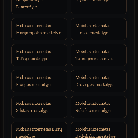
Panevėžyje
Mobilus internetas
Mobilus internetas
Marijampolės miestelyje
Utenos miestelyje
Mobilus internetas
Mobilus internetas
Telšių miestelyje
Tauragės miestelyje
Mobilus internetas
Mobilus internetas
Plungės miestelyje
Kretingos miestelyje
Mobilus internetas
Mobilus internetas
Šilutės miestelyje
Rokiškio miestelyje
Mobilus internetas Biržų
Mobilus internetas
miestelyje
Radviliškio miestelyje