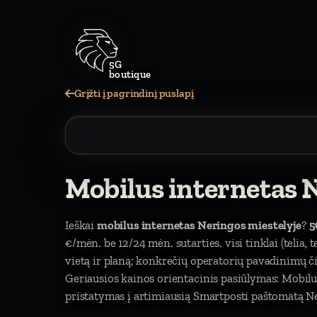
5G
boutique
Grįžti į pagrindinį puslapį
Mobilus internetas 
Ieškai
mobilus internetas Neringos miestelyje
?
5
€/mėn. be 12/24 mėn. sutarties. visi tinklai (telia, 
vietą ir planą; konkrečių operatorių pavadinimų 
Geriausios kainos orientacinis pasiūlymas: Mobil
pristatymas į artimiausią Smartposti paštomatą Ne