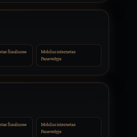
etas Šiauliuose
Mobilus internetas
Panevėžyje
etas Šiauliuose
Mobilus internetas
Panevėžyje