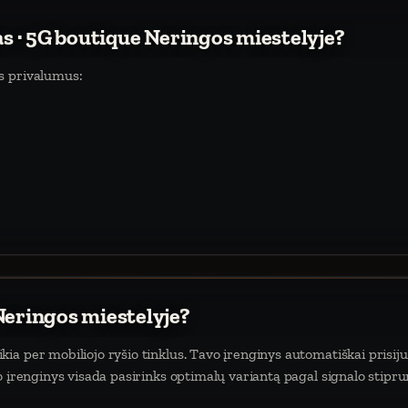
as · 5G boutique Neringos miestelyje?
s privalumus:
Neringos miestelyje?
a per mobiliojo ryšio tinklus. Tavo įrenginys automatiškai prisiju
o įrenginys visada pasirinks optimalų variantą pagal signalo stipr