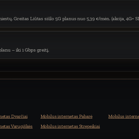
iestų. Greitas Liūtas siūlo 5G planus nuo 5,39 €/mėn. (akcija, 4G+ S
lanu – iki 1 Gbps greitį.
netas Dvarčiai
Mobilus internetas Pabarė
Mobilus interne
netas Varugiškės
Mobilus internetas Strepeikiai