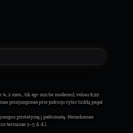
0 %, 2 mėn., tik 4g+ sim be modemo); vėliau 8,99
limas prisijungimas prie judriojo ryšio tinklų pagal
mą įrangos pristatymą į paštomatą. Nemokamas
is terminas 3–5 d. d.).