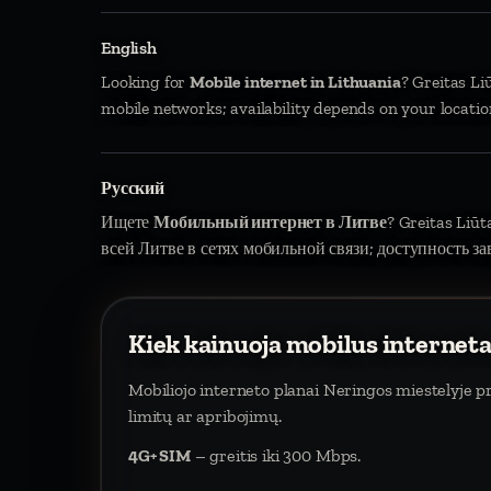
English
Looking for
Mobile internet in Lithuania
? Greitas Li
mobile networks; availability depends on your locatio
Русский
Ищете
Мобильный интернет в Литве
? Greitas Liū
всей Литве в сетях мобильной связи; доступность за
Kiek kainuoja mobilus internet
Mobiliojo interneto planai Neringos miestelyje 
limitų ar apribojimų.
4G+ SIM
– greitis iki 300 Mbps.