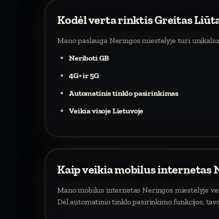
Kodėl verta rinktis Greitas Liūt
Mano paslauga Neringos miestelyje turi unikaliu
Neriboti GB
4G+ ir 5G
Automatinis tinklo pasirinkimas
Veikia visoje Lietuvoje
Kaip veikia mobilus internetas 
Mano mobilus internetas Neringos miestelyje veiki
Dėl automatinio tinklo pasirinkimo funkcijos, tav