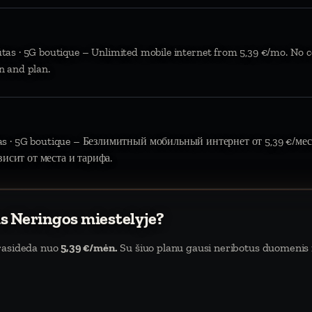
ūtas · 5G boutique – Unlimited mobile internet from 5,39 €/mo. No c
n and plan.
tas · 5G boutique – Безлимитный мобильный интернет от 5,39 €/мес.
висит от места и тарифа.
as Neringos miestelyje?
prasideda nuo
5,39 €/mėn.
Su šiuo planu gausi neribotus duomenis ir