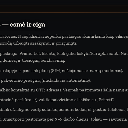
 — esmė ir eiga
atorius. Nauji klientai neperka paslaugos akimirksniu kaip eilinėj
nuorodą užbaigti užsakymui ir prisijungti.
aslauga. Priimu tiek klientų, kiek galiu kokybiškai aptarnauti. Na
 dėmesį ir tiesioginį bendravimą.
puslapyje ir pasirink planą (SIM, nešiojamas ar namų modemas).
eš pakvietimo prašymą (nuolaida ne automatinė).
lbis: kontaktai su OTP, adresas, Venipak paštomatas šalia namų ar
tacinė peržiūra ~5 val. iki pakvietimo el. laiško su „Priimti“.
baik užsakymo vedlį: sutartis, asmens kodas, el. paštas, telefonas,
Smartposti paštomatą per 3–5 darbo dienas; toliau — savitarna 