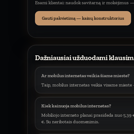
Esami klientai: naudok savitarną ir mokėjimus —
Gauti pakvietimą — kainų konstruktorius
Dažniausiai užduodami klausim
Ar mobilus internetas veikia šiame mieste?
Taip, mobilus internetas veikia visame mieste –
Kiek kainuoja mobilus internetas?
Mobiliojo interneto planai prasideda nuo 5,39 
€. Su neribotais duomenimis.