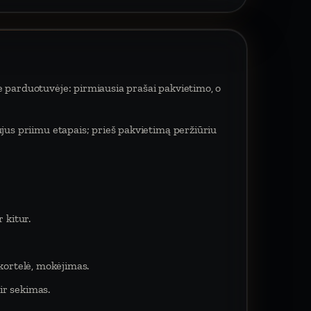
e parduotuvėje: pirmiausia prašai pakvietimo, o
ujus priimu etapais; prieš pakvietimą peržiūriu
 kitur.
 kortelė, mokėjimas.
ir sekimas.