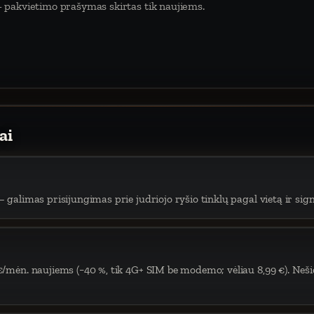
 pakvietimo prašymas skirtas tik naujiems.
ai
 galimas prisijungimas prie judriojo ryšio tinklų pagal vietą ir sign
€/mėn. naujiems (−40 %, tik 4G+ SIM be modemo; vėliau 8,99 €). Neši