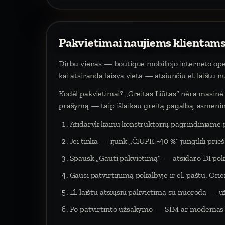
Pakvietimai naujiems klientams
Dirbu vienas — boutique mobiliojo interneto oper
kai atsiranda laisva vieta — atsiunčiu el. laištu 
Kodėl pakvietimai? „Greitas Liūtas“ nėra masinė p
prašymą — taip išlaikau greitą pagalbą, asmeninį
Atidaryk kainų konstruktorių pagrindiniame 
Jei tinka — įjunk „ČIUPK −40 %“ jungiklį pri
Spausk „Gauti pakvietimą“ — atsidaro DI poka
Gausi patvirtinimą pokalbyje ir el. paštu. Orien
El. laištu atsiųsiu pakvietimą su nuoroda — už
Po patvirtinto užsakymo — SIM ar modemas į 