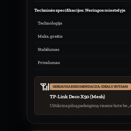
Techninės specifikacijos: Neringos miestelyje
Technologija
Maks. greitis
Stabilumas
Privalumas
📶
GERIAUSIA REKOMENDACIJA: IDEALU BUTAMS
TP-Link Deco X50 (Mesh)
Užtikrina pilną padengimą visame bute be „a