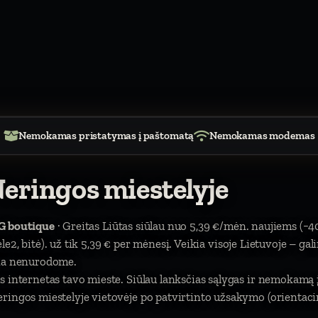
Nemokamas pristatymas į paštomatą
Nemokamas modemas
Neringos miestelyje
G boutique
· Greitas Liūtas siūlau nuo 5,39 €/mėn. naujiems (−4
tele2, bitė). už tik 5,39 € per mėnesį. Veikia visoje Lietuvoje – ga
čia nenurodome.
us internetas tavo mieste. Siūlau lanksčias sąlygas ir nemoka
ringos miestelyje vietovėje po patvirtinto užsakymo (orientacin