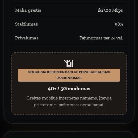
Maks. greitis
iki 300 Mbps
Stabilumas
98%
Privalumas
Pajungimas per 24 val.
📶
GERIAUSIA REKOMENDACIJA: POPULIARIAUSIAS
PASIRINKIMAS
4G+ / 5G modemas
Greitas mobilus internetas namams. Įrangą
pristatome į paštomatą nemokamai.