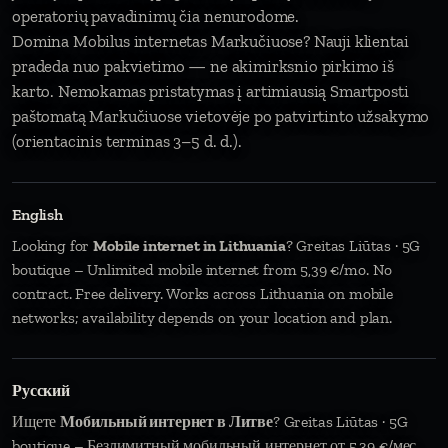
operatorių pavadinimų čia nenurodome.
Domina Mobilus internetas Markučiuose? Nauji klientai
pradeda nuo pakvietimo — ne akimirksnio pirkimo iš
karto. Nemokamas pristatymas į artimiausią Smartposti
paštomatą Markučiuose vietovėje po patvirtinto užsakymo
(orientacinis terminas 3–5 d. d.).
English
Looking for
Mobile internet in Lithuania
? Greitas Liūtas · 5G
boutique – Unlimited mobile internet from 5,39 €/mo. No
contract. Free delivery. Works across Lithuania on mobile
networks; availability depends on your location and plan.
Русский
Ищете
Мобильный интернет в Литве
? Greitas Liūtas · 5G
boutique – Безлимитный мобильный интернет от 5,39 €/мес.