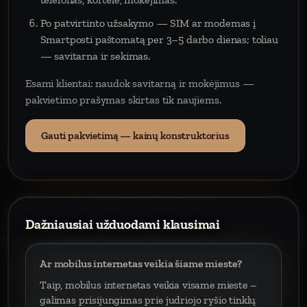
Po patvirtinto užsakymo — SIM ar modemas į
Smartposti paštomatą per 3–5 darbo dienas; toliau
— savitarna ir sekimas.
Esami klientai: naudok savitarną ir mokėjimus —
pakvietimo prašymas skirtas tik naujiems.
Gauti pakvietimą — kainų konstruktorius
Dažniausiai užduodami klausimai
Ar mobilus internetas veikia šiame mieste?
Taip, mobilus internetas veikia visame mieste –
galimas prisijungimas prie judriojo ryšio tinklų