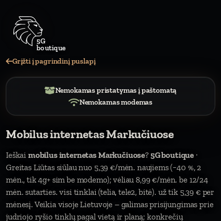
5G
boutique
Grįžti į pagrindinį puslapį
Nemokamas pristatymas į paštomatą
Nemokamas modemas
Mobilus internetas Markučiuose
Ieškai
mobilus internetas Markučiuose
?
5G boutique
·
Greitas Liūtas siūlau nuo 5,39 €/mėn. naujiems (−40 %, 2
mėn., tik 4g+ sim be modemo); vėliau 8,99 €/mėn. be 12/24
mėn. sutarties. visi tinklai (telia, tele2, bitė). už tik 5,39 € per
mėnesį. Veikia visoje Lietuvoje – galimas prisijungimas prie
judriojo ryšio tinklų pagal vietą ir planą; konkrečių