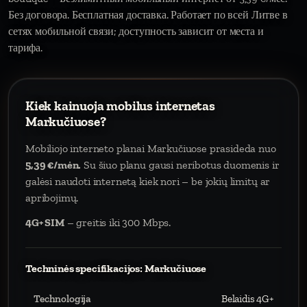
Без договора. Бесплатная доставка. Работает по всей Литве в
сетях мобильной связи; доступность зависит от места и
тарифа.
Kiek kainuoja mobilus internetas
Markučiuose?
Mobiliojo interneto planai Markučiuose prasideda nuo
5,39 €/mėn.
Su šiuo planu gausi neribotus duomenis ir
galėsi naudoti internetą kiek nori – be jokių limitų ar
apribojimų.
4G+ SIM
– greitis iki 300 Mbps.
Techninės specifikacijos: Markučiuose
Technologija
Belaidis 4G+