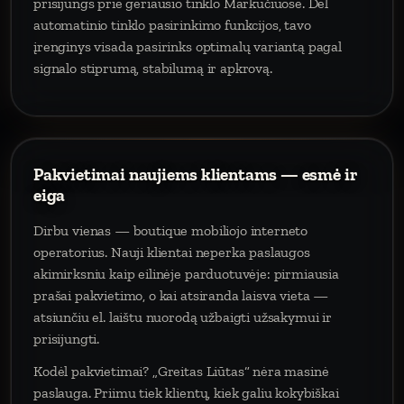
prisijungs prie geriausio tinklo Markučiuose. Dėl
automatinio tinklo pasirinkimo funkcijos, tavo
įrenginys visada pasirinks optimalų variantą pagal
signalo stiprumą, stabilumą ir apkrovą.
Pakvietimai naujiems klientams — esmė ir
eiga
Dirbu vienas — boutique mobiliojo interneto
operatorius. Nauji klientai neperka paslaugos
akimirksniu kaip eilinėje parduotuvėje: pirmiausia
prašai pakvietimo, o kai atsiranda laisva vieta —
atsiunčiu el. laištu nuorodą užbaigti užsakymui ir
prisijungti.
Kodėl pakvietimai? „Greitas Liūtas“ nėra masinė
paslauga. Priimu tiek klientų, kiek galiu kokybiškai