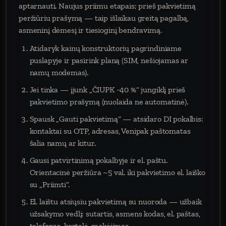
aptarnauti. Naujus priimu etapais; prieš pakvietimą
peržiūriu prašymą — taip išlaikau greitą pagalbą,
asmeninį dėmesį ir tiesioginį bendravimą.
Atidaryk kainų konstruktorių pagrindiniame
puslapyje ir pasirink planą (SIM, nešiojamas ar
namų modemas).
Jei tinka — įjunk „ČIUPK −40 %“ jungiklį prieš
pakvietimo prašymą (nuolaida ne automatinė).
Spausk „Gauti pakvietimą“ — atsidaro DI pokalbis:
kontaktai su OTP, adresas, Venipak paštomatas
šalia namų ar kitur.
Gausi patvirtinimą pokalbyje ir el. paštu.
Orientacinė peržiūra ~5 val. iki pakvietimo el. laiško
su „Priimti“.
El. laištu atsiųsiu pakvietimą su nuoroda — užbaik
užsakymo vedlį: sutartis, asmens kodas, el. paštas,
telefonas, kortelė, mokėjimas.