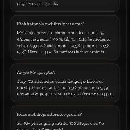
pagal vietą ir signalą.
Kiek kainuoja mobilus internetas?
Mobiliojo interneto planai prasideda nuo 5,39
€/mėn. naujiems (−40 %, tik 4G+ SIM be modemo;
vėliau 8,99 €). Nešiojamas ~10,98 €, namų ~11,98
€, 5G Ultra 11,99 €. Su neribotais duomenimis.
Ar yra 5G aprėptis?
Taip, 5G internetas veikia daugelyje Lietuvos
miestų. Greitas Liūtas siūlo 5G planus nuo 5,39
€/mėn. (akcija, 4G+ SIM) arba 5G Ultra nuo 11,99 €.
Koks mobiliojo interneto greitis?
Su 4G+ planu gali gauti iki 300 Mbps, o su 5G
planu – iki 1 Gbps greitį.